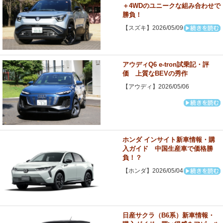
＋4WDのユニークな組み合わせで
勝負！
【スズキ】2026/05/09
アウディQ6 e-tron試乗記・評
価 上質なBEVの秀作
【アウディ】2026/05/06
ホンダ インサイト新車情報・購
入ガイド 中国生産車で価格勝
負！？
【ホンダ】2026/05/04
日産サクラ（B6系）新車情報・