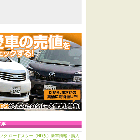
記事
ツダ ロードスター（ND系）新車情報・購入