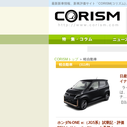
コ
最新新車情報、新車評価サイト「CORISM(コリズ
ン
テ
ン
ツ
へ
ス
キ
ッ
プ
CORISMトップ
＞ 軽自動車
軽自動車
(311件)
日産
イナ
ライ
は、
ナ...
【日産
ホンダN-ONE e:（JG5系）試乗記・