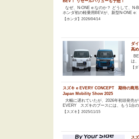
BEV！ リセールバリューも予想！
なぜ、N-ONE e:なのか？ どうして、N-
ホンダ初の軽乗用BEVが、新型N-ONE e:（J
【ホンダ】2026/04/14
ダイ
高め
BE
は、
【ダイ
スズキ e EVERY CONCEPT 期待の
Japan Mobility Show 2025
大幅に遅れていたが、2026年初頭発売が
EVERY スズキのブースには、もう1台の
【スズキ】2025/11/15
スズ