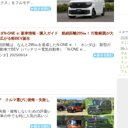
ス」をフルモデ...
＜メ
ダN-ONE e: 新車情報・購入ガイド 航続距離295㎞！ 行動範囲が大
[国産
広がる軽BEV誕生
ダ
|
距離は、なんと295㎞を達成したN-ONE e: ！ ホンダは、新型の
[輸入
動車でBEV（バッテリー電気自動車）「N-ONE e:...
ポル
ダ】2025/09/14
イス
ラン
|
シ
フェ
ギア クルマ選びに後悔・失敗し
失敗・後悔しないための評価レ
動車の中でも特に人気の高いジ