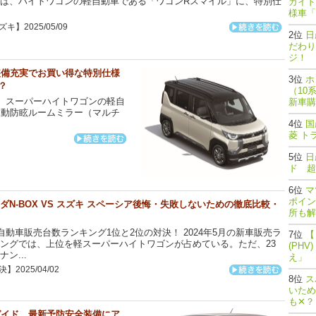
は、ハイトワゴンの軽自動車である「ワゴンRスマイル」に、特別仕
ガイド
様車「
キ】2025/05/09
日
だわり
ジ！
装備充実でお買い得な特別仕様
ホ
は？
（10
、スーパーハイトワゴンの軽自
新車購
自動防眩ルームミラー（マルチ
国
菱 ト
日
ド 超
マ
ポイン
ダN-BOX VS スズキ スペーシア後悔・失敗しないための徹底比較・
所も解
動車販売台数ランキング1位と2位の対決！ 2024年5月の新車販売ラ
【
ングでは、上位を軽スーパーハイトワゴンが占めている。ただ、23
(PH
ナン...
え」
】2025/04/02
ス
いため
も✕？
ガイド 最新予防安全装備にア