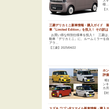
ズキ
様...
【スズ
三菱デリカミニ新車情報・購入ガイド 
車「Limited Edition」を投入！ その訳
お買い得な特別仕様車を投入！ 三菱は
動車「デリカミニ」に、ルームミラーを
アラ...
【三菱】2025/04/22
ホン
評価
軽自
ンキ
カ月
【対決
スズキ ワゴンRスマイル新車情報・購入