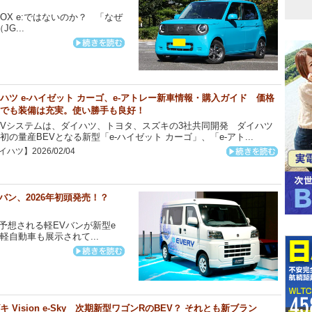
BOX e:ではないのか？ 「なぜ
G...
ハツ e-ハイゼット カーゴ、e-アトレー新車情報・購入ガイド 価格
でも装備は充実。使い勝手も良好！
Vシステムは、ダイハツ、トヨタ、スズキの3社共同開発 ダイハツ
初の量産BEVとなる新型「e-ハイゼット カーゴ」、「e-アト...
ハツ】2026/02/04
商用バン、2026年初頭発売！？
予想される軽EVバンが新型e
軽自動車も展示されて...
キ Vision e-Sky 次期新型ワゴンRのBEV？ それとも新ブラン