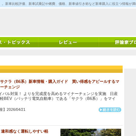
ム)」。新車比較評価、新車試乗記や燃費、価格、新車値引き術など新車購入に役立つ情報が
サクラ（B6系）新車情報・購入ガイド 買い得感をアピールするマ
ーチェンジ
バル対策！ よりを完成度を高めるマイナーチェンジを実施 日産
軽BEV（バッテリ電気自動車）である「サクラ（B6系）」をマイ
】2026/04/21
評価 違和感なく運転しやすい軽