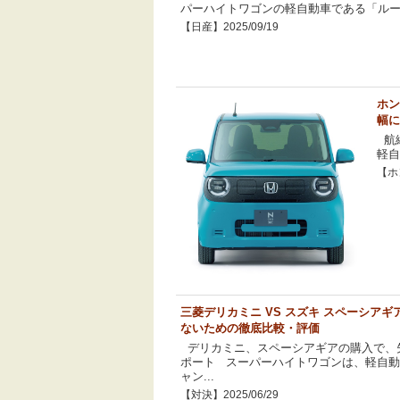
パーハイトワゴンの軽自動車である「ルーク
【日産】2025/09/19
ホン
幅に
航続
軽自
【ホン
三菱デリカミニ VS スズキ スペーシア
ないための徹底比較・評価
デリカミニ、スペーシアギアの購入で、
ポート スーパーハイトワゴンは、軽自
ャン...
【対決】2025/06/29