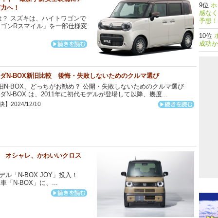
ホ
実力へ！
感なく
？ スズキは、ハイトワゴンで
予想！
ゴンRスマイル」を一部仕様変
成功か
ダN-BOX新旧比較 後悔・失敗しないためのクルマ選び
N-BOX、どっちがお勧め？ 公開・失敗しないためのクルマ選び
ダN-BOX は、2011年に初代モデルが登場して以降、幾度...
】2024/12/10
イド オシャレ、かわいいクロス
ル「N-BOX JOY」投入！
N-BOX」に、...