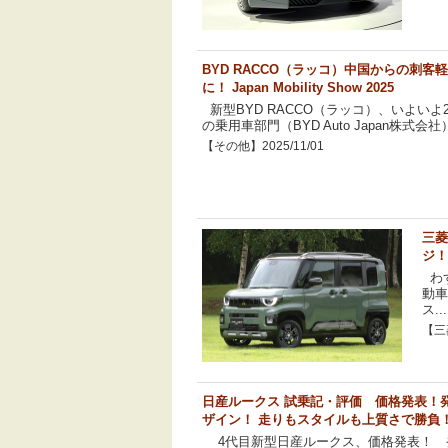
BYD RACCO（ラッコ）中国からの刺
に！ Japan Mobility Show 2025
新型BYD RACCO（ラッコ）、いよいよ
の乗用車部門（BYD Auto Japan株式会社）
【その他】2025/11/01
三菱
ジ！
わ
動車
ス...
【三菱
日産ルークス 試乗記・評価 価格発表！
ザイン！ 走りもスタイルも上質さで勝負
4代目新型日産ルークス、価格発表！ 