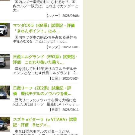
国内ルノー販売の柱になれるか？ 国
内のルノー販売は、これまでカングーに
大...
【ルノー】 2026/06/06
マツダCX-5（KM系）試乗記・評価
「きゅんポイント」はネ...
国内マツダ車の約25％を占める基幹モ
デルがCX-5 こんにちは！ moc...
【マツダ】 2026/06/01
日産エルグランド（E53系）試乗記・
評価 こだわり抜いた乗り...
満を持して約16年振りのフルモデルチ
ェンジとなった４代目エルグランド 2...
【日産】 2026/05/24
日産リーフ（ZE2系）試乗記・評
価 歴代モデルのノウハウを凝...
歴代リーフのノウハウを得て大幅に進
化した3代目リーフ 量産BEV（バッテ...
【日産】 2026/05/11
スズキ eビターラ（e VITARA）試乗
記・評価 Bセグメ...
車名は従来モデルのビターラだが、