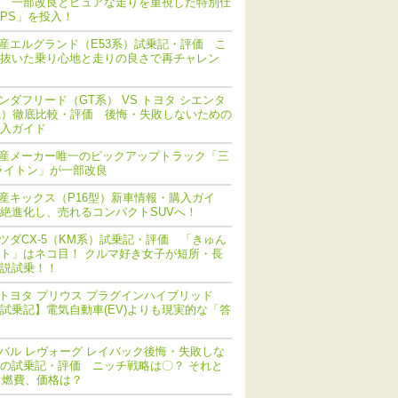
 一部改良とピュアな走りを重視した特別仕
PS」を投入！
産エルグランド（E53系）試乗記・評価 こ
抜いた乗り心地と走りの良さで再チャレン
ンダフリード（GT系） VS トヨタ シエンタ
系）徹底比較・評価 後悔・失敗しないための
入ガイド
産メーカー唯一のピックアップトラック「三
ライトン」が一部改良
産キックス（P16型）新車情報・購入ガイ
絶進化し、売れるコンパクトSUVへ！
ツダCX-5（KM系）試乗記・評価 「きゅん
ト」はネコ目！ クルマ好き女子が短所・長
説試乗！！
トヨタ プリウス プラグインハイブリッド
V) 試乗記】電気自動車(EV)よりも現実的な「答
バル レヴォーグ レイバック後悔・失敗しな
の試乗記・評価 ニッチ戦略は〇？ それと
 燃費、価格は？