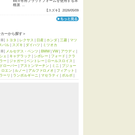
BEV専用プラットフォームを使用する本
格派 ...
【スズキ】 2026/05/09
ーカーから探す＞
車]
トヨタ
|
レクサス
|
日産
|
ホンダ
|
三菱
|
マツ
スバル
|
スズキ
|
ダイハツ
|
ミツオカ
車]
メルセデス・ベンツ
|
BMW
|
VW
|
アウディ
|
シェ
|
キャデラック
|
シボレー
|
フォード
|
クラ
ラー
|
ジャガー
|
ベントレー
|
ロールスロイス
|
ドローバー
|
アストンマーチン
|
ミニ
|
プジョー
トロエン
|
ルノー
|
アルファロメオ
|
フィアット
|
ラーリ
|
ランボルギーニ
|
マセラティ
|
ボルボ
|