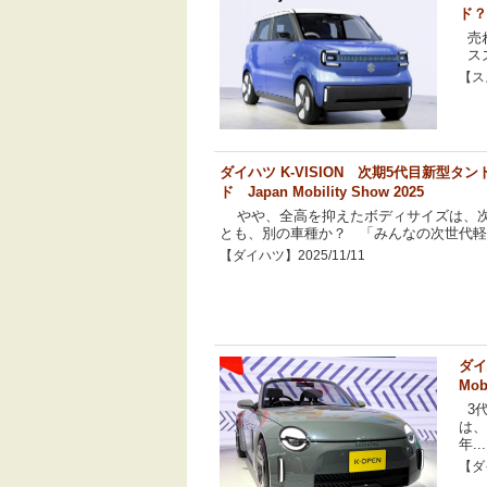
ド？
売れ
スズキ
【スズ
ダイハツ K-VISION 次期5代目新型タン
ド Japan Mobility Show 2025
やや、全高を抑えたボディサイズは、次
とも、別の車種か？ 「みんなの次世代軽自
【ダイハツ】2025/11/11
ダイ
Mob
3
は、
年...
【ダイ