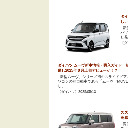
ダイ
し。
新
ハツ
し発.
【ダイ
ダイハツ ムーヴ新車情報・購入ガイド 
備し2025年６月上旬デビューか！？
新型ムーヴ、シリーズ初のスライドドア
ワゴンの軽自動車である「ムーヴ（MOV
し、...
【ダイハツ】2025/05/13
スズ
高感
両