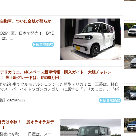
客軽自動車、ついに全貌が明らか
2026年夏、日本で発売！ BYD
は、...
デリカミニ、eKスペース新車情報・購入ガイド 大胆チャレン
！ 最上級グレードは、約290万円！
ずか2年半でフルモデルチェンジした新型デリカミニ 三菱は、軽自
でスーパーハイトワゴンカテゴリーに属する『デリカミニ』、『eK
】2025/09/22
発売は今秋！ 脱オラオラ系デ
！！
発売は今秋！ 日産は、スー