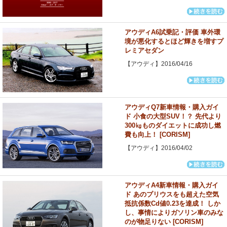
アウディA6試乗記・評価 車外環
境が悪化するとほど輝きを増すプ
レミアセダン
【アウディ】2016/04/16
アウディQ7新車情報・購入ガイ
ド 小食の大型SUV！？ 先代より
300㎏ものダイエットに成功し燃
費も向上！ [CORISM]
【アウディ】2016/04/02
アウディA4新車情報・購入ガイ
ド あのプリウスをも超えた空気
抵抗係数Cd値0.23を達成！ しか
し、事情によりガソリン車のみな
のが物足りない [CORISM]