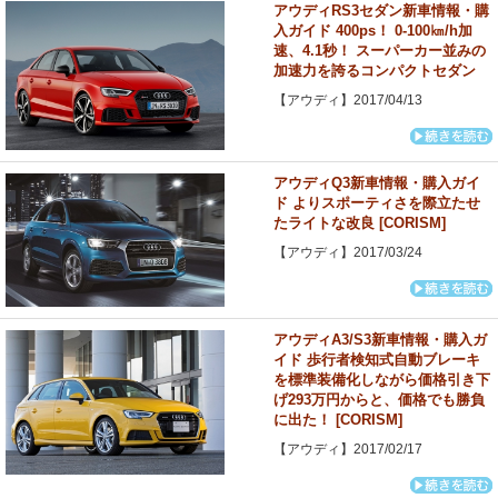
アウディRS3セダン新車情報・購
入ガイド 400ps！ 0-100㎞/h加
速、4.1秒！ スーパーカー並みの
加速力を誇るコンパクトセダン
【アウディ】2017/04/13
アウディQ3新車情報・購入ガイ
ド よりスポーティさを際立たせ
たライトな改良 [CORISM]
【アウディ】2017/03/24
アウディA3/S3新車情報・購入ガ
イド 歩行者検知式自動ブレーキ
を標準装備化しながら価格引き下
げ293万円からと、価格でも勝負
に出た！ [CORISM]
【アウディ】2017/02/17