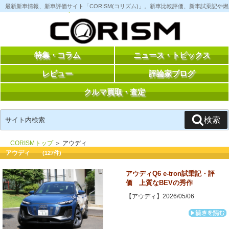
コ
最新新車情報、新車評価サイト「CORISM(コリズム)」。新車比較評価、新車試乗記
ン
テ
ン
ツ
へ
ス
特集・コラム
ニュース・トピックス
キ
ッ
レビュー
評論家ブログ
プ
クルマ買取・査定
検
検索
索:
CORISMトップ
＞ アウディ
アウディ
(127件)
アウディQ6 e-tron試乗記・評
価 上質なBEVの秀作
【アウディ】2026/05/06