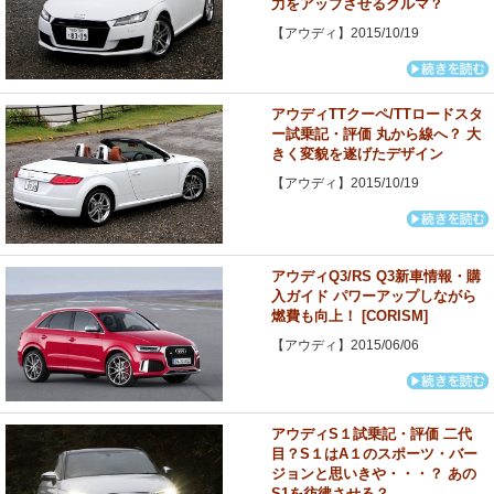
力をアップさせるクルマ？
【アウディ】2015/10/19
アウディTTクーペ/TTロードスタ
ー試乗記・評価 丸から線へ？ 大
きく変貌を遂げたデザイン
【アウディ】2015/10/19
アウディQ3/RS Q3新車情報・購
入ガイド パワーアップしながら
燃費も向上！ [CORISM]
【アウディ】2015/06/06
アウディS１試乗記・評価 二代
目？S１はA１のスポーツ・バー
ジョンと思いきや・・・？ あの
S1を彷彿させる？