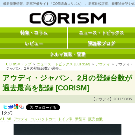
コ
最新新車情報、新車評価サイト「CORISM(コリズム)」。新車比較評価、新車試乗記
ン
テ
ン
ツ
へ
ス
特集・コラム
ニュース・トピックス
キ
ッ
レビュー
評論家ブログ
プ
クルマ買取・査定
CORISMトップ
＞
ニュース・トピックス [CORISM]
＞
アウディ
＞ アウディ・
ジャパン、2月の登録台数が過去...
アウディ・ジャパン、2月の登録台数が
過去最高を記録 [CORISM]
【アウディ】2011/03/05
【タグ】
A1
A8
アウディ
コンパクトカー
ドイツ車
新型車
販売台数