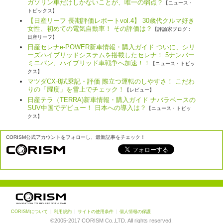
ガソリン車だけしかないことが、唯一の弱点？
【ニュース・
トピックス】
【日産リーフ 長期評価レポートvol.4】 30歳代クルマ好き
女性、初めての電気自動車！ その評価は？
【評論家ブログ :
日産リーフ】
日産セレナe-POWER新車情報・購入ガイド ついに、シリ
ーズハイブリッドシステムを搭載したセレナ！ 5ナンバー
ミニバン、ハイブリッド車戦争へ加速！！
【ニュース・トピッ
クス】
マツダCX-8試乗記・評価 際立つ運転のしやすさ！ こだわ
りの「躍度」を雪上でチェック！
【レビュー】
日産テラ（TERRA)新車情報・購入ガイド ナバラベースの
SUV中国でデビュー！ 日本への導入は？
【ニュース・トピッ
クス】
CORISM公式アカウントをフォローし、最新記事をチェック！
CORISMについて
|
利用規約
|
サイトの使用条件
|
個人情報の保護
©2005-2017 CORISM Co.,LTD. All rights reserved.