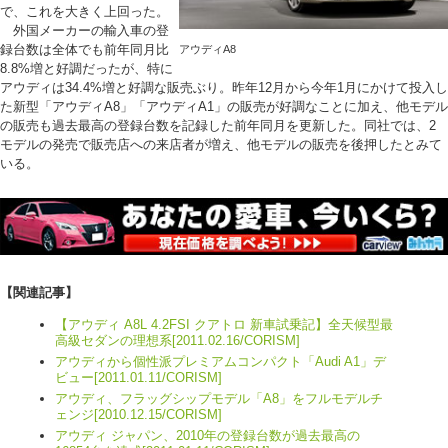
で、これを大きく上回った。
外国メーカーの輸入車の登
録台数は全体でも前年同月比
アウディA8
8.8%増と好調だったが、特に
アウディは34.4%増と好調な販売ぶり。昨年12月から今年1月にかけて投入し
た新型「アウディA8」「アウディA1」の販売が好調なことに加え、他モデル
の販売も過去最高の登録台数を記録した前年同月を更新した。同社では、2
モデルの発売で販売店への来店者が増え、他モデルの販売を後押したとみて
いる。
【関連記事】
【アウディ A8L 4.2FSI クアトロ 新車試乗記】全天候型最
高級セダンの理想系[2011.02.16/CORISM]
アウディから個性派プレミアムコンパクト「Audi A1」デ
ビュー[2011.01.11/CORISM]
アウディ、フラッグシップモデル「A8」をフルモデルチ
ェンジ[2010.12.15/CORISM]
アウディ ジャパン、2010年の登録台数が過去最高の