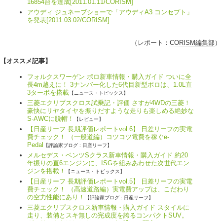
16854台を達成[2011.01.11/CORISM]
アウディ ジュネーブショーで「アウディA3 コンセプト」
を発表[2011.03.02/CORISM]
（レポート：
CORISM編集部
）
【オススメ記事】
フォルクスワーゲン ポロ新車情報・購入ガイド ついに全
長4m越えに！ 3ナンバー化した6代目新型ポロは、1.0L直
3ターボを搭載
【ニュース・トピックス】
三菱エクリプスクロス試乗記・評価 さすが4WDの三菱！
豪快にリヤタイヤを振りだすような走りも楽しめる絶妙な
S-AWCに脱帽！
【レビュー】
【日産リーフ 長期評価レポートvol.6】 日差リーフの実電
費チェック！ （一般道編）コツコツ電費を稼ぐe-
Pedal
【評論家ブログ : 日産リーフ】
メルセデス・ベンツSクラス新車情報・購入ガイド 約20
年振りの直6エンジンに、ISGを組みあわせた次世代エン
ジンを搭載！
【ニュース・トピックス】
【日産リーフ 長期評価レポートvol.5】 日差リーフの実電
費チェック！ （高速道路編）実電費アップは、こだわり
の空力性能にあり！
【評論家ブログ : 日産リーフ】
三菱エクリプスクロス新車情報・購入ガイド スタイルに
走り、装備とスキ無しの完成度を誇るコンパクトSUV。