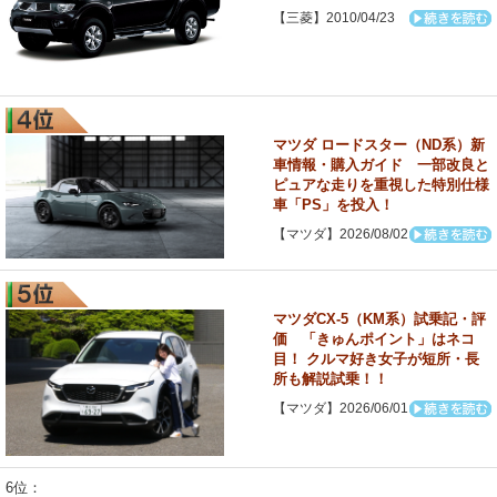
【三菱】2010/04/23
マツダ ロードスター（ND系）新
車情報・購入ガイド 一部改良と
ピュアな走りを重視した特別仕様
車「PS」を投入！
【マツダ】2026/08/02
マツダCX-5（KM系）試乗記・評
価 「きゅんポイント」はネコ
目！ クルマ好き女子が短所・長
所も解説試乗！！
【マツダ】2026/06/01