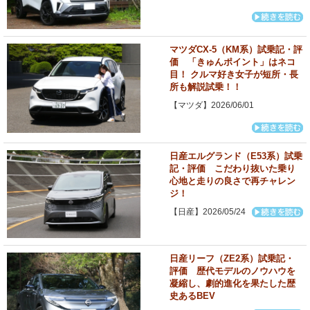
マツダCX-5（KM系）試乗記・評
価 「きゅんポイント」はネコ
目！ クルマ好き女子が短所・長
所も解説試乗！！
【マツダ】2026/06/01
日産エルグランド（E53系）試乗
記・評価 こだわり抜いた乗り
心地と走りの良さで再チャレン
ジ！
【日産】2026/05/24
日産リーフ（ZE2系）試乗記・
評価 歴代モデルのノウハウを
凝縮し、劇的進化を果たした歴
史あるBEV