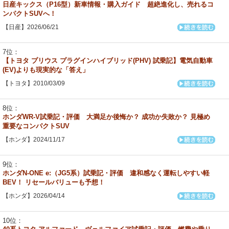
日産キックス（P16型）新車情報・購入ガイド 超絶進化し、売れるコ
ンパクトSUVへ！
【日産】2026/06/21
【トヨタ プリウス プラグインハイブリッド(PHV) 試乗記】電気自動車
(EV)よりも現実的な「答え」
【トヨタ】2010/03/09
ホンダWR-V試乗記・評価 大満足か後悔か？ 成功か失敗か？ 見極め
重要なコンパクトSUV
【ホンダ】2024/11/17
ホンダN-ONE e:（JG5系）試乗記・評価 違和感なく運転しやすい軽
BEV！ リセールバリューも予想！
【ホンダ】2026/04/14