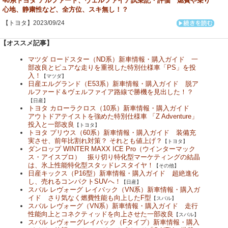
40系トヨタ アルファード、ヴェルファイア試乗記・評価 燃費や乗り
心地、静粛性など、全方位、スキ無し！？
【トヨタ】2023/09/24
【オススメ記事】
マツダ ロードスター（ND系）新車情報・購入ガイド 一
部改良とピュアな走りを重視した特別仕様車「PS」を投
入！
【マツダ】
日産エルグランド（E53系）新車情報・購入ガイド 脱ア
ルファード＆ヴェルファイア路線で勝機を見出した！？
【日産】
トヨタ カローラクロス（10系）新車情報・購入ガイド
アウトドアテイストを強めた特別仕様車 「Z Adventure」
投入と一部改良
【トヨタ】
トヨタ プリウス（60系）新車情報・購入ガイド 装備充
実させ、前年比割れ対策？ それとも値上げ？
【トヨタ】
ダンロップ WINTER MAXX ICE Pro（ウインターマック
ス・アイスプロ） 振り切り特化型マーケティングの結晶
は、氷上性能特化型スタッドレスタイヤ！
【その他】
日産キックス（P16型）新車情報・購入ガイド 超絶進化
し、売れるコンパクトSUVへ！
【日産】
スバル レヴォーグ レイバック（VN系）新車情報・購入ガ
イド さり気なく燃費性能も向上したF型
【スバル】
スバル レヴォーグ（VN系）新車情報・購入ガイド 走行
性能向上とコネクティッドを向上させた一部改良
【スバル】
スバル レヴォーグレイバック（Fタイプ）新車情報・購入