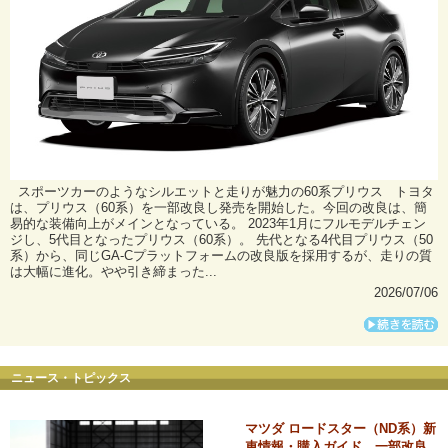
スポーツカーのようなシルエットと走りが魅力の60系プリウス トヨタ
は、プリウス（60系）を一部改良し発売を開始した。今回の改良は、簡
易的な装備向上がメインとなっている。 2023年1月にフルモデルチェン
ジし、5代目となったプリウス（60系）。 先代となる4代目プリウス（50
系）から、同じGA-Cプラットフォームの改良版を採用するが、走りの質
は大幅に進化。やや引き締まった...
2026/07/06
ニュース・トピックス
マツダ ロードスター（ND系）新
車情報・購入ガイド 一部改良