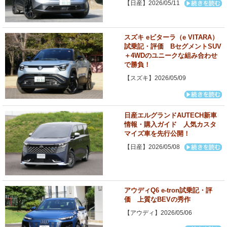
【日産】2026/05/11
スズキ eビターラ（e VITARA）
試乗記・評価 BセグメントSUV
＋4WDのユニークな組み合わせ
で勝負！
【スズキ】2026/05/09
日産エルグランドAUTECH新車
情報・購入ガイド 人気カスタ
マイズ車を先行公開！
【日産】2026/05/08
アウディQ6 e-tron試乗記・評
価 上質なBEVの秀作
【アウディ】2026/05/06