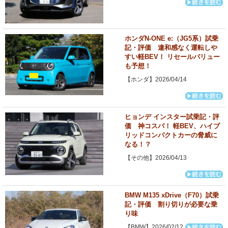
ホンダN-ONE e:（JG5系）試乗
記・評価 違和感なく運転しや
すい軽BEV！ リセールバリュー
も予想！
【ホンダ】2026/04/14
ヒョンデ インスター試乗記・評
価 神コスパ！ 軽BEV、ハイブ
リッドコンパクトカーの脅威に
なる！？
【その他】2026/04/13
BMW M135 xDrive（F70）試乗
記・評価 割り切りが必要な乗
り味
【BMW】2026/02/12