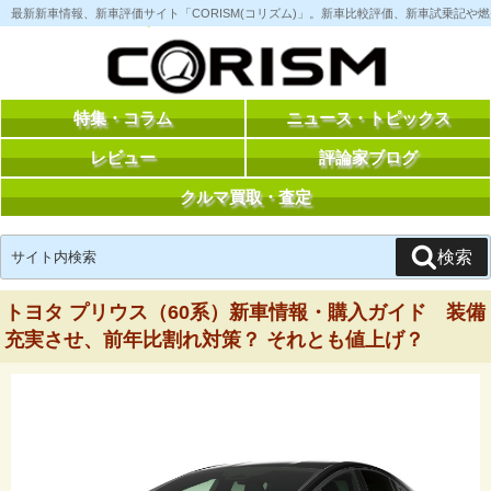
コ
最新新車情報、新車評価サイト「CORISM(コリズム)」。新車比較評価、新車試乗記
ン
テ
ン
ツ
へ
ス
特集・コラム
ニュース・トピックス
キ
ッ
レビュー
評論家ブログ
プ
クルマ買取・査定
検
検索
索:
トヨタ プリウス（60系）新車情報・購入ガイド 装備
充実させ、前年比割れ対策？ それとも値上げ？