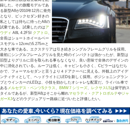
録した。その旗艦モデルであ
る新型A8が2010年12月に発売
となり、ビックセダン好きの
私としては待ちに待ったA8の
試乗である。試乗したのは
ア
ウディ
A8L 4.2FSI
クアトロ
、
全長はショートホイールベー
スモデル＋12cmの5.275ｍと
大きな車である。エクステリアは引き続きシングルフレームグリルを採用。
最初にシングルフレームグリルを見た時のインパクトは強かったが、新型は
旧型よりグリルに目を取られる事もなくなり、良い意味で全体のデザインの
中に消化されている。ルーフは低く、キャビンも小さく、Cピラーはなだら
かで、フォーマルセダンと言うより４ドアクーペに見える。外観上のアイデ
ンティティとして、ヘッドライトにLEDを新しく採用。ポジショニングラン
プとウインカーのLEDは、小技を効かしたオシャレな配置だ。ライバル車で
ある
メルセデス・ベンツSクラス
、
BMW７シリーズ
、
レクサスLS
は保守的ス
タイルであるが、新型A8はそこから離れ
マセラティ
・
クアトロポルテ
や
ジャ
ガーXJ
などのラグジュアリー路線に近づいたと評価したい。