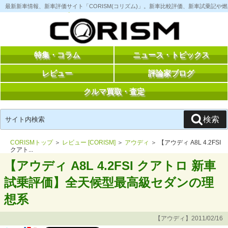
コ
最新新車情報、新車評価サイト「CORISM(コリズム)」。新車比較評価、新車試乗記
ン
テ
ン
ツ
へ
ス
特集・コラム
ニュース・トピックス
キ
ッ
レビュー
評論家ブログ
プ
クルマ買取・査定
検
検索
索:
CORISMトップ
＞
レビュー [CORISM]
＞
アウディ
＞ 【アウディ A8L 4.2FSI
クアト...
【アウディ A8L 4.2FSI クアトロ 新車
試乗評価】全天候型最高級セダンの理
想系
【アウディ】2011/02/16