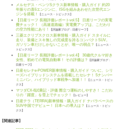
メルセデス・ベンツSクラス新車情報・購入ガイド 約20
年振りの直6エンジンに、ISGを組みあわせた次世代エン
ジンを搭載！
【ニュース・トピックス】
【日産リーフ 長期評価レポートvol.5】 日差リーフの実電
費チェック！ （高速道路編）実電費アップは、こだわり
の空力性能にあり！
【評論家ブログ : 日産リーフ】
三菱エクリプスクロス新車情報・購入ガイド スタイルに
走り、装備とスキ無しの完成度を誇るコンパクトSUV。
ガソリン車だけしかないことが、唯一の弱点？
【ニュース・
トピックス】
【日産リーフ 長期評価レポートvol.4】 30歳代クルマ好き
女性、初めての電気自動車！ その評価は？
【評論家ブログ :
日産リーフ】
日産セレナe-POWER新車情報・購入ガイド ついに、シリ
ーズハイブリッドシステムを搭載したセレナ！ 5ナンバー
ミニバン、ハイブリッド車戦争へ加速！！
【ニュース・トピッ
クス】
マツダCX-8試乗記・評価 際立つ運転のしやすさ！ こだわ
りの「躍度」を雪上でチェック！
【レビュー】
日産テラ（TERRA)新車情報・購入ガイド ナバラベースの
SUV中国でデビュー！ 日本への導入は？
【ニュース・トピッ
クス】
【関連記事】