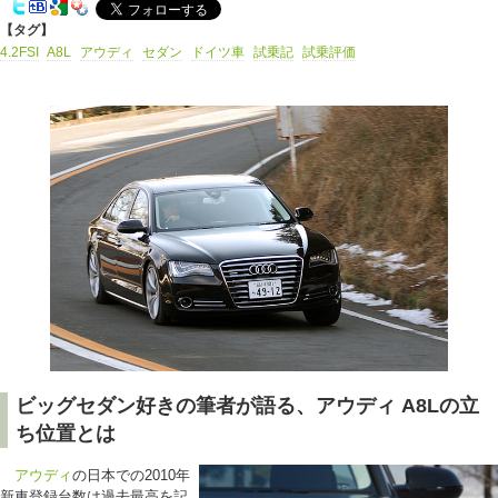
【タグ】
4.2FSI
A8L
アウディ
セダン
ドイツ車
試乗記
試乗評価
ビッグセダン好きの筆者が語る、アウディ A8Lの立
ち位置とは
アウディ
の日本での2010年
新車登録台数は過去最高を記