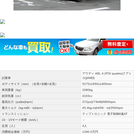
アウディ A8L 4.2FSI quattro(クアト
試乗車
ロ)[4WD]
ボディサイズ［mm］（全長×全幅×全高）
5275x1950x1465mm
車両重量［kg］
2080kg
総排気量［cc］
4163cc
最高出力［ps(kw)/rpm］
372ps(273kW)/6800rpm
最大トルク［kg-m(N・m)/rpm］
45.4kg-m(445N・m)/3500rpm
トランスミッション
ティプトロニック 電子制御8速AT
10・15モード燃費［km/L］
－
定員［人］
4人
消費税込価格［万円］
1290.0万円