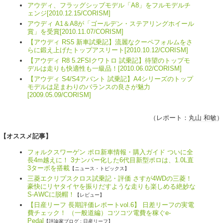
アウディ、フラッグシップモデル「A8」をフルモデルチ
ェンジ[2010.12.15/CORISM]
アウディ A1＆A8が「ゴールデン・ステアリングホイール
賞」を受賞[2010.11.07/CORISM]
【アウディ RS5 新車試乗記】流麗なクーペフォルムをさ
らに鍛え上げたトップアスリート[2010.10.12/CORISM]
【アウディ R8 5.2FSIクワトロ 試乗記】待望のトップモ
デルは走りも快適性も一級品！[2010.06.02/CORISM]
【アウディ S4/S4アバント 試乗記】A4シリーズのトップ
モデルは足まわりのバランスの良さが魅力
[2009.05.09/CORISM]
（レポート：
丸山 和敏
）
【オススメ記事】
フォルクスワーゲン ポロ新車情報・購入ガイド ついに全
長4m越えに！ 3ナンバー化した6代目新型ポロは、1.0L直
3ターボを搭載
【ニュース・トピックス】
三菱エクリプスクロス試乗記・評価 さすが4WDの三菱！
豪快にリヤタイヤを振りだすような走りも楽しめる絶妙な
S-AWCに脱帽！
【レビュー】
【日産リーフ 長期評価レポートvol.6】 日差リーフの実電
費チェック！ （一般道編）コツコツ電費を稼ぐe-
Pedal
【評論家ブログ : 日産リーフ】