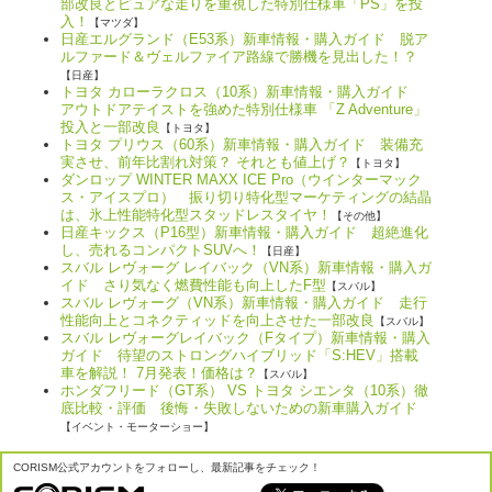
部改良とピュアな走りを重視した特別仕様車「PS」を投
入！
【マツダ】
日産エルグランド（E53系）新車情報・購入ガイド 脱ア
ルファード＆ヴェルファイア路線で勝機を見出した！？
【日産】
トヨタ カローラクロス（10系）新車情報・購入ガイド
アウトドアテイストを強めた特別仕様車 「Z Adventure」
投入と一部改良
【トヨタ】
トヨタ プリウス（60系）新車情報・購入ガイド 装備充
実させ、前年比割れ対策？ それとも値上げ？
【トヨタ】
ダンロップ WINTER MAXX ICE Pro（ウインターマック
ス・アイスプロ） 振り切り特化型マーケティングの結晶
は、氷上性能特化型スタッドレスタイヤ！
【その他】
日産キックス（P16型）新車情報・購入ガイド 超絶進化
し、売れるコンパクトSUVへ！
【日産】
スバル レヴォーグ レイバック（VN系）新車情報・購入ガ
イド さり気なく燃費性能も向上したF型
【スバル】
スバル レヴォーグ（VN系）新車情報・購入ガイド 走行
性能向上とコネクティッドを向上させた一部改良
【スバル】
スバル レヴォーグレイバック（Fタイプ）新車情報・購入
ガイド 待望のストロングハイブリッド「S:HEV」搭載
車を解説！ 7月発表！価格は？
【スバル】
ホンダフリード（GT系） VS トヨタ シエンタ（10系）徹
底比較・評価 後悔・失敗しないための新車購入ガイド
【イベント・モーターショー】
CORISM公式アカウントをフォローし、最新記事をチェック！