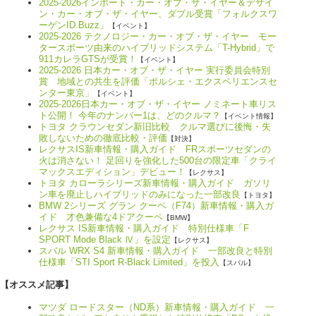
2025-2026インポート・カー・オブ・ザ・イヤー＆デザイ
ン・カー・オブ・ザ・イヤー、ダブル受賞「フォルクスワ
ーゲンID.Buzz」
【イベント】
2025-2026 テクノロジー・カー・オブ・ザ・イヤー モー
タースポーツ由来のハイブリッドシステム「T-Hybrid」で
911カレラGTSが受賞！
【イベント】
2025-2026 日本カー・オブ・ザ・イヤー 実行委員会特別
賞 地域との共生を評価「ポルシェ・エクスペリエンスセ
ンター東京」
【イベント】
2025-2026日本カー・オブ・ザ・イヤー ノミネート車リス
ト公開！ 今年のナンバー1は、どのクルマ？
【イベント情報】
トヨタ クラウンセダン新旧比較 クルマ選びに後悔・失
敗しないための徹底比較・評価
【対決】
レクサスIS新車情報・購入ガイド FRスポーツセダンの
火は消さない！ 足回りを強化した500台の限定車「クライ
マックスエディション」デビュー！
【レクサス】
トヨタ カローラシリーズ新車情報・購入ガイド ガソリ
ン車を廃止しハイブリッドのみになった一部改良
【トヨタ】
BMW 2シリーズ グラン クーペ（F74）新車情報・購入ガ
イド 才色兼備な4ドアクーペ
【BMW】
レクサス IS新車情報・購入ガイド 特別仕様車「F
SPORT Mode Black Ⅳ」を設定
【レクサス】
スバル WRX S4 新車情報・購入ガイド 一部改良と特別
仕様車「STI Sport R-Black Limited」を投入
【スバル】
【オススメ記事】
マツダ ロードスター（ND系）新車情報・購入ガイド 一