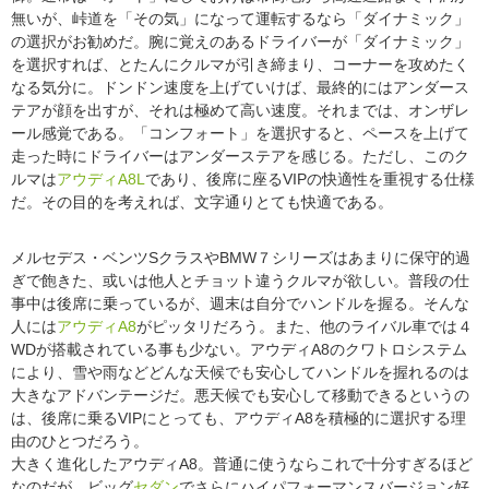
無いが、峠道を「その気」になって運転するなら「ダイナミック」
の選択がお勧めだ。腕に覚えのあるドライバーが「ダイナミック」
を選択すれば、とたんにクルマが引き締まり、コーナーを攻めたく
なる気分に。ドンドン速度を上げていけば、最終的にはアンダース
テアが顔を出すが、それは極めて高い速度。それまでは、オンザレ
ール感覚である。「コンフォート」を選択すると、ペースを上げて
走った時にドライバーはアンダーステアを感じる。ただし、このク
ルマは
アウディA8L
であり、後席に座るVIPの快適性を重視する仕様
だ。その目的を考えれば、文字通りとても快適である。
メルセデス・ベンツSクラスやBMW７シリーズはあまりに保守的過
ぎで飽きた、或いは他人とチョット違うクルマが欲しい。普段の仕
事中は後席に乗っているが、週末は自分でハンドルを握る。そんな
人には
アウディA8
がピッタリだろう。また、他のライバル車では４
WDが搭載されている事も少ない。アウディA8のクワトロシステム
により、雪や雨などどんな天候でも安心してハンドルを握れるのは
大きなアドバンテージだ。悪天候でも安心して移動できるというの
は、後席に乗るVIPにとっても、アウディA8を積極的に選択する理
由のひとつだろう。
大きく進化したアウディA8。普通に使うならこれで十分すぎるほど
なのだが、ビッグ
セダン
でさらにハイパフォーマンスバージョン好