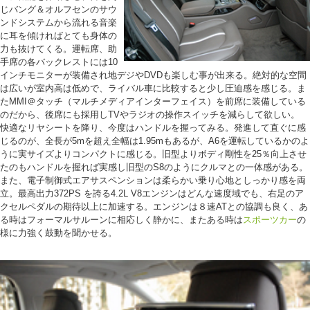
じバング＆オルフセンのサウ
ンドシステムから流れる音楽
に耳を傾ければとても身体の
力も抜けてくる。運転席、助
手席の各バックレストには10
インチモニターが装備され地デジやDVDも楽しむ事が出来る。絶対的な空間
は広いが室内高は低めで、ライバル車に比較すると少し圧迫感を感じる。ま
たMMI＠タッチ（マルチメディアインターフェイス）を前席に装備している
のだから、後席にも採用しTVやラジオの操作スイッチを減らして欲しい。
快適なリヤシートを降り、今度はハンドルを握ってみる。発進して直ぐに感
じるのが、全長が5mを超え全幅は1.95mもあるが、A6を運転しているかのよ
うに実サイズよりコンパクトに感じる。旧型よりボディ剛性を25％向上させ
たのもハンドルを握れば実感し旧型のS8のようにクルマとの一体感がある。
また、電子制御式エアサスペンションは柔らかい乗り心地としっかり感を両
立。最高出力372PS を誇る4.2L V8エンジンはどんな速度域でも、右足のア
クセルペダルの期待以上に加速する。エンジンは８速ATとの協調も良く、あ
る時はフォーマルサルーンに相応しく静かに、またある時は
スポーツカー
の
様に力強く鼓動を聞かせる。