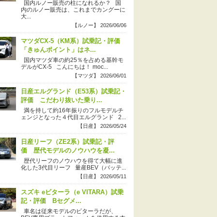
国内ルノー販売の柱になれるか？ 国
内のルノー販売は、これまでカングーに
大...
【ルノー】 2026/06/06
マツダCX-5（KM系）試乗記・評価
「きゅんポイント」はネ...
国内マツダ車の約25％を占める基幹モ
デルがCX-5 こんにちは！ moc...
【マツダ】 2026/06/01
日産エルグランド（E53系）試乗記・
評価 こだわり抜いた乗り...
満を持して約16年振りのフルモデルチ
ェンジとなった４代目エルグランド 2...
【日産】 2026/05/24
日産リーフ（ZE2系）試乗記・評
価 歴代モデルのノウハウを凝...
歴代リーフのノウハウを得て大幅に進
化した3代目リーフ 量産BEV（バッテ...
【日産】 2026/05/11
スズキ eビターラ（e VITARA）試乗
記・評価 Bセグメ...
車名は従来モデルのビターラだが、