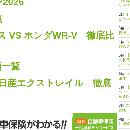
026
（10
新車購
ホ
覧
ための
ス
 VS ホンダWR-V 徹底比
後悔し
ス
勧めグ
【
の初代
価一覧
た・・
コ
京オー
vs 日産エクストレイル 徹底
【
ウス(
ROU
ス
比較
ト
に後悔