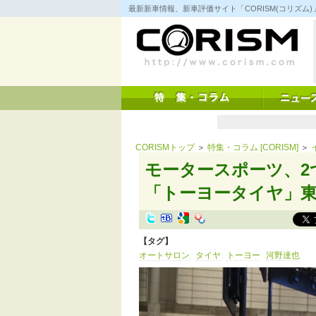
コ
最新新車情報、新車評価サイト「CORISM(コリズ
ン
テ
ン
ツ
へ
ス
キ
ッ
プ
CORISMトップ
＞
特集・コラム [CORISM]
＞
モータースポーツ、2
「トーヨータイヤ」東
【タグ】
オートサロン
タイヤ
トーヨー
河野達也