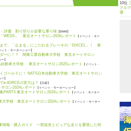
クルマ
価
）試乗記・評価 割り切りが必要な乗り味
【BMW】
WEDS」 東京オートサロン2026レポート
【イベント・モー
まで、「止まる」にこだわるブレーキの「DIXCEL」！ 東
ベント・モーターショー】
ダーに！？ 関東工業自動車大学校 東京オートサロン
ョー】
馬自動車大学校 東京オートサロン2025レポート
【イベント・
くゴールドに！ NATS日本自動車大学校 東京オートサロン
ョー】
e-4ORCEの実力は？
【日産】
サロン2024レポート
【イベント・モーターショー】
ART3 東京オートサロン2024レポート
【イベント・モーター
車大学校 東京オートサロン2024レポート
【イベント・モーター
新車情報・購入ガイド 一部改良とピュアな走りを重視した特
】