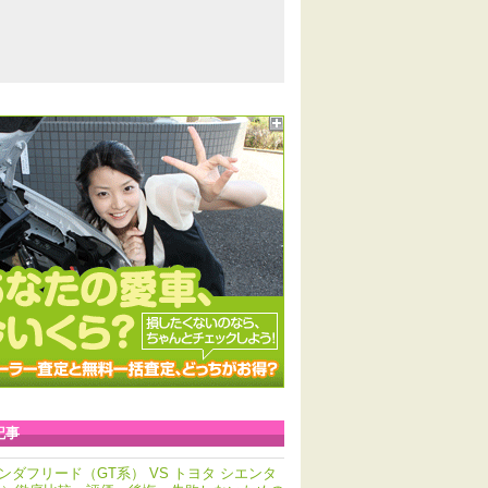
記事
ンダフリード（GT系） VS トヨタ シエンタ