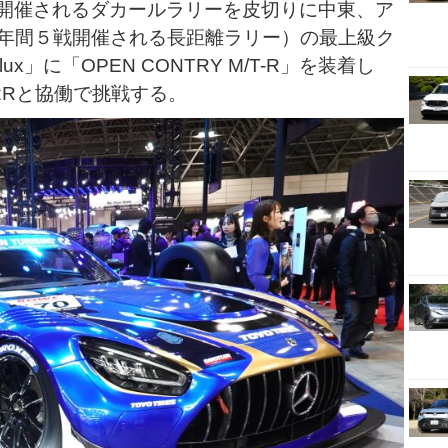
p（１月に開催されるダカールラリーを皮切りに中東、ア
年間５戦開催される長距離ラリー）の最上級ク
ux」に「OPEN CONTRY M/T-R」を装着し
g W2Rと協働で挑戦する。