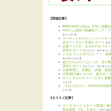
【関連記事】
BMW M135 xDrive（F70
中空リム採用で静粛性アップ！？「
ターショー】
サーキットからヴィンテージカー
京オートサロン2026レポート
【イ
日産アリアが、まさかのオフロー
2025レポート
【イベント・モーターシ
トヨタ クレスタワゴン？！ 群
モーターショー】
錆びだらけのジムニーが、光り輝
2025レポート
【イベント・モーターシ
日産車雪上、試乗記・評価 雪道で
CREWCH★クルウチ 東京オート
キャンギャル＆コンパニオン画像集P
ショー】
「幻のちびメリ」NATS日本自動
ショー】
【オススメ記事】
マツダ ロードスター（ND系）
別仕様車「PS」を投入！
【マツダ