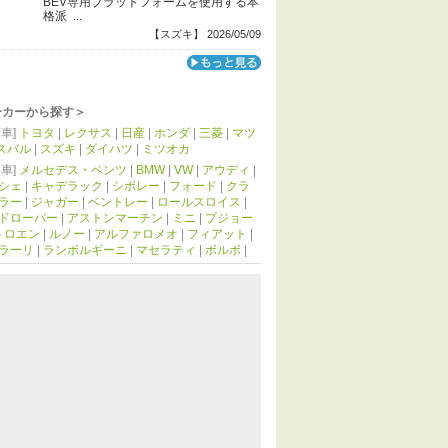
BEV専用プラットフォームを使用する本
格派 ...
【スズキ】 2026/05/09
ーカーから探す＞
車]
トヨタ
|
レクサス
|
日産
|
ホンダ
|
三菱
|
マツ
スバル
|
スズキ
|
ダイハツ
|
ミツオカ
車]
メルセデス・ベンツ
|
BMW
|
VW
|
アウディ
|
シェ
|
キャデラック
|
シボレー
|
フォード
|
クラ
ラー
|
ジャガー
|
ベントレー
|
ロールスロイス
|
ドローバー
|
アストンマーチン
|
ミニ
|
プジョー
トロエン
|
ルノー
|
アルファロメオ
|
フィアット
|
ラーリ
|
ランボルギーニ
|
マセラティ
|
ボルボ
|