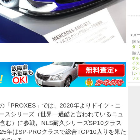
＜メ
[国産
ダ
|
[輸入
ポル
イス
ラン
|
シ
フェ
「PROXES」では、2020年よりドイツ・ニ
ースシリーズ（世界一過酷と言われているニュ
含む）に参戦。NLS耐久シリーズSP10クラス
5年はSP-PROクラスで総合TOP10入りを果た