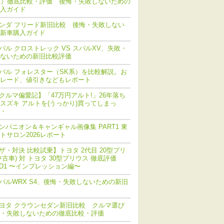
系）徹底比較・評価 後悔・失敗しないための
入ガイド
ンダ フリード新旧比較 後悔・失敗しない
新車購入ガイド
バル クロストレック VS スバルXV、失敗・
ないための新旧比較評価
バル フォレスター（SK系）を比較解説。お
レード、値引きなどもレポート
クルマ偏愛記】「47万円アルト!」26年落ち
スズキ アルトを(うっかり)買ってしまっ
・
ンパニオン＆キャンギャル画像集 PART1 東
トサロン2026レポート
ザ・対決 比較試乗】トヨタ 2代目 20型プリ
中古車) 対 トヨタ 30型プリウス 徹底評価
ND1 〜インプレッション編〜
バルWRX S4、後悔・失敗しないための新旧
ヨタ クラウンセダン新旧比較 クルマ選び
・失敗しないための徹底比較・評価