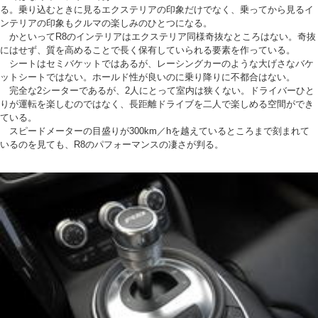
る。乗り込むときに見るエクステリアの印象だけでなく、乗ってから見るイ
ンテリアの印象もクルマの楽しみのひとつになる。
かといってR8のインテリアはエクステリア同様奇抜なところはない。奇抜
にはせず、質を高めることで長く保有していられる要素を作っている。
シートはセミバケットではあるが、レーシングカーのような大げさなバケ
ットシートではない。ホールド性が良いのに乗り降りに不都合はない。
完全な2シーターであるが、2人にとって室内は狭くない。ドライバーひと
りが運転を楽しむのではなく、長距離ドライブを二人で楽しめる空間ができ
ている。
スピードメーターの目盛りが300km／hを越えているところまで刻まれて
いるのを見ても、R8のパフォーマンスの凄さが判る。