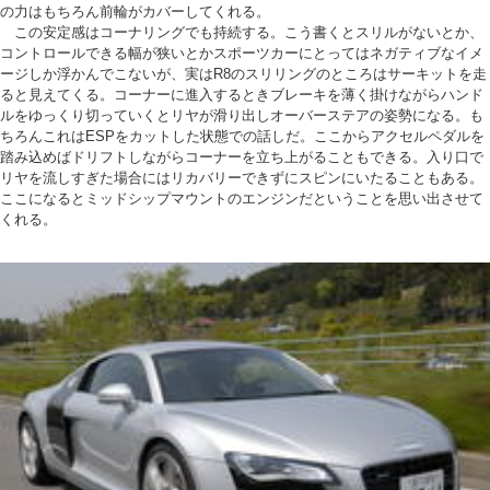
の力はもちろん前輪がカバーしてくれる。
この安定感はコーナリングでも持続する。こう書くとスリルがないとか、
コントロールできる幅が狭いとかスポーツカーにとってはネガティブなイメ
ージしか浮かんでこないが、実はR8のスリリングのところはサーキットを走
ると見えてくる。コーナーに進入するときブレーキを薄く掛けながらハンド
ルをゆっくり切っていくとリヤが滑り出しオーバーステアの姿勢になる。も
ちろんこれはESPをカットした状態での話しだ。ここからアクセルペダルを
踏み込めばドリフトしながらコーナーを立ち上がることもできる。入り口で
リヤを流しすぎた場合にはリカバリーできずにスピンにいたることもある。
ここになるとミッドシップマウントのエンジンだということを思い出させて
くれる。