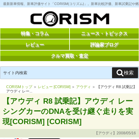
コ
最新新車情報、新車評価サイト「CORISM(コリズム)」。新車比較評価、新車試乗記
ン
テ
ン
ツ
へ
ス
特集・コラム
ニュース・トピックス
キ
ッ
レビュー
評論家ブログ
プ
クルマ買取・査定
検
検索
索:
CORISMトップ
＞
レビュー [CORISM]
＞
アウディ
＞ 【アウディ R8 試乗記】
アウディ レー...
【アウディ R8 試乗記】アウディ レー
シングカーのDNAを受け継ぐ走りを実
現[CORISM] [CORISM]
【アウディ】2008/05/16