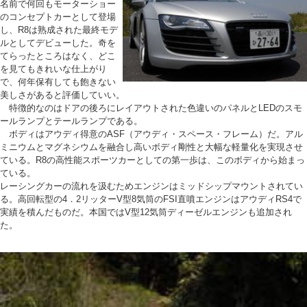
名前で何回もモーターショー
のコンセプトカーとして登場
し、R8は熟成された最終モデ
ルとしてデビューした。奇を
てらったところはなく、どこ
を見てもきれいな仕上がり
で、何年保有しても飽きない
美しさがあると評価していい。
特徴的なのはドアの後ろにレイアウトされた色違いのパネルとLEDのスモ
ールランプとテールランプである。
ボディはアウディ得意のASF（アウディ・スペース・フレーム）だ。アル
ミニウムとマグネシウムを融合し高いボディ剛性と大幅な軽量化を実現させ
ている。R8の高性能スポーツカーとしての第一歩は、このボディから始まっ
ている。
レーシングカーの流れを汲むためエンジンはミッドシップマウントされてい
る。高回転型の4．2リッターV型8気筒のFSI直噴エンジンはアウディRS4で
実績を積んだものだ。本国ではV型12気筒ディーゼルエンジンも追加され
た。