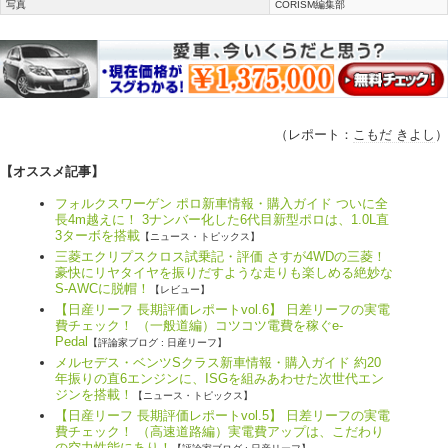
写真
CORISM編集部
（レポート：
こもだ きよし
）
【オススメ記事】
フォルクスワーゲン ポロ新車情報・購入ガイド ついに全
長4m越えに！ 3ナンバー化した6代目新型ポロは、1.0L直
3ターボを搭載
【ニュース・トピックス】
三菱エクリプスクロス試乗記・評価 さすが4WDの三菱！
豪快にリヤタイヤを振りだすような走りも楽しめる絶妙な
S-AWCに脱帽！
【レビュー】
【日産リーフ 長期評価レポートvol.6】 日差リーフの実電
費チェック！ （一般道編）コツコツ電費を稼ぐe-
Pedal
【評論家ブログ : 日産リーフ】
メルセデス・ベンツSクラス新車情報・購入ガイド 約20
年振りの直6エンジンに、ISGを組みあわせた次世代エン
ジンを搭載！
【ニュース・トピックス】
【日産リーフ 長期評価レポートvol.5】 日差リーフの実電
費チェック！ （高速道路編）実電費アップは、こだわり
の空力性能にあり！