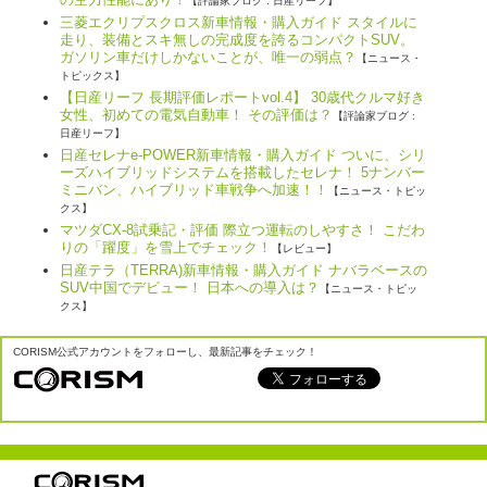
【評論家ブログ : 日産リーフ】
三菱エクリプスクロス新車情報・購入ガイド スタイルに
走り、装備とスキ無しの完成度を誇るコンパクトSUV。
ガソリン車だけしかないことが、唯一の弱点？
【ニュース・
トピックス】
【日産リーフ 長期評価レポートvol.4】 30歳代クルマ好き
女性、初めての電気自動車！ その評価は？
【評論家ブログ :
日産リーフ】
日産セレナe-POWER新車情報・購入ガイド ついに、シリ
ーズハイブリッドシステムを搭載したセレナ！ 5ナンバー
ミニバン、ハイブリッド車戦争へ加速！！
【ニュース・トピッ
クス】
マツダCX-8試乗記・評価 際立つ運転のしやすさ！ こだわ
りの「躍度」を雪上でチェック！
【レビュー】
日産テラ（TERRA)新車情報・購入ガイド ナバラベースの
SUV中国でデビュー！ 日本への導入は？
【ニュース・トピッ
クス】
CORISM公式アカウントをフォローし、最新記事をチェック！