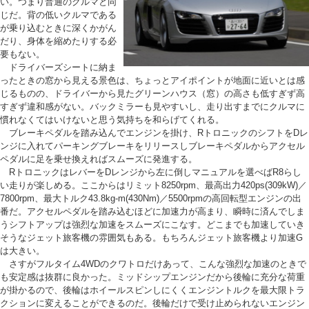
い。つまり普通のクルマと同
じだ。背の低いクルマである
が乗り込むときに深くかがん
だり、身体を縮めたりする必
要もない。
ドライバーズシートに納ま
ったときの窓から見える景色は、ちょっとアイポイントが地面に近いとは感
じるものの、ドライバーから見たグリーンハウス（窓）の高さも低すぎず高
すぎず違和感がない。バックミラーも見やすいし、走り出すまでにクルマに
慣れなくてはいけないと思う気持ちを和らげてくれる。
ブレーキペダルを踏み込んでエンジンを掛け、RトロニックのシフトをDレ
ンジに入れてパーキングブレーキをリリースしブレーキペダルからアクセル
ペダルに足を乗せ換えればスムーズに発進する。
RトロニックはレバーをDレンジから左に倒しマニュアルを選べばR8らし
い走りが楽しめる。ここからはリミット8250rpm、最高出力420ps(309kW)／
7800rpm、最大トルク43.8kg-m(430Nm)／5500rpmの高回転型エンジンの出
番だ。アクセルペダルを踏み込むほどに加速力が高まり、瞬時に済んでしま
うシフトアップは強烈な加速をスムーズにこなす。どこまでも加速していき
そうなジェット旅客機の雰囲気もある。もちろんジェット旅客機より加速G
は大きい。
さすがフルタイム4WDのクワトロだけあって、こんな強烈な加速のときで
も安定感は抜群に良かった。ミッドシップエンジンだから後輪に充分な荷重
が掛かるので、後輪はホイールスピンしにくくエンジントルクを最大限トラ
クションに変えることができるのだ。後輪だけで受け止められないエンジン