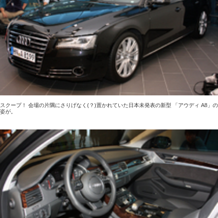
スクープ！ 会場の片隅にさりげなく(？)置かれていた日本未発表の新型 「アウディ A8」の
姿が。