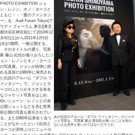
PHOTO EXHIBITION ジョ
ン・レノン、オノ・ヨーコと
ともに・・・愛のファンタジ
ー』を、Audi Forum Tokyo(ア
ウディ フォーラム 東京)[東京
都渋谷区神宮前]にて2010年12
月4日(土)から2011年1月5日
(水)の期間、一般公開する。
そのタイトルの通り、写真
家 篠山 紀信が撮りおろしたジ
ョン・レノンとオノ・ヨーコ
の写真展。ジョンが凶弾に倒
れる直前の1980年に発売され
た伝説のアルバム『ダブル フ
ァンタジー』で、ジョンとヨ
ーコのふたりがキスする有名
なジャケット写真をはじめ、
幼いショーン・レノンとの未
公開ショットなどを含む世界
初公開の写真も展示されてい
あの伝説のアルバム「ダブル ファンタジー」のジャケ
る。また1980年以来全く会う
ット写真を、写真家 篠山 貴信氏が撮ったことを知ら
ことがなかったという紀信と
ない人も意外と多いのではないだろうか。
ヨーコが30年ぶりにニューヨ