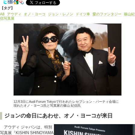
【タグ】
A8
アウディ
オノ・ヨーコ
ジョン・レノン
ドイツ車
愛のファンタジー
篠山紀
信写真展
12月3日にAudi Forum Tokyoで行われたレセプション・パーティ会場に
現れたオノ・ヨーコ氏と写真家の篠山 紀信氏
ジョンの命日にあわせ、オノ・ヨーコが来日
アウディ ジャパンは、特別
写真展『KISHIN SHINOYAMA