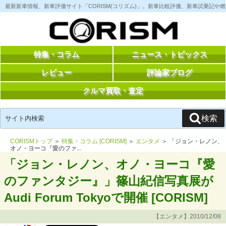
コ
最新新車情報、新車評価サイト「CORISM(コリズム)」。新車比較評価、新車試乗記
ン
テ
ン
ツ
へ
ス
特集・コラム
ニュース・トピックス
キ
ッ
レビュー
評論家ブログ
プ
クルマ買取・査定
検
検索
索:
CORISMトップ
＞
特集・コラム [CORISM]
＞
エンタメ
＞ 「ジョン・レノン、
オノ・ヨーコ『愛のファ...
「ジョン・レノン、オノ・ヨーコ『愛
のファンタジー』」篠山紀信写真展が
Audi Forum Tokyoで開催 [CORISM]
【エンタメ】2010/12/08