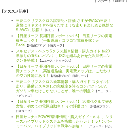
（レポート：
admin
）
【オススメ記事】
三菱エクリプスクロス試乗記・評価 さすが4WDの三菱！
豪快にリヤタイヤを振りだすような走りも楽しめる絶妙な
S-AWCに脱帽！
【レビュー】
【日産リーフ 長期評価レポートvol.6】 日差リーフの実電
費チェック！ （一般道編）コツコツ電費を稼ぐe-
Pedal
【評論家ブログ : 日産リーフ】
メルセデス・ベンツSクラス新車情報・購入ガイド 約20
年振りの直6エンジンに、ISGを組みあわせた次世代エン
ジンを搭載！
【ニュース・トピックス】
【日産リーフ 長期評価レポートvol.5】 日差リーフの実電
費チェック！ （高速道路編）実電費アップは、こだわり
の空力性能にあり！
【評論家ブログ : 日産リーフ】
三菱エクリプスクロス新車情報・購入ガイド スタイルに
走り、装備とスキ無しの完成度を誇るコンパクトSUV。
ガソリン車だけしかないことが、唯一の弱点？
【ニュース・
トピックス】
【日産リーフ 長期評価レポートvol.4】 30歳代クルマ好き
女性、初めての電気自動車！ その評価は？
【評論家ブログ :
日産リーフ】
日産セレナe-POWER新車情報・購入ガイド ついに、シリ
ーズハイブリッドシステムを搭載したセレナ！ 5ナンバー
ミニバン、ハイブリッド車戦争へ加速！！
【ニュース・トピッ