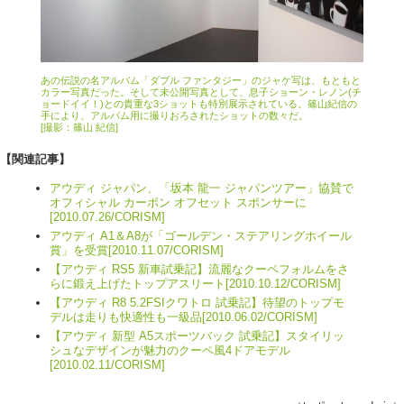
あの伝説の名アルバム「ダブル ファンタジー」のジャケ写は、もともと
カラー写真だった。そして未公開写真として、息子ショーン・レノン(チ
ョードイイ！)との貴重な3ショットも特別展示されている。篠山紀信の
手により、アルバム用に撮りおろされたショットの数々だ。
[撮影：篠山 紀信]
【関連記事】
アウディ ジャパン、「坂本 龍一 ジャパンツアー」協賛で
オフィシャル カーボン オフセット スポンサーに
[2010.07.26/CORISM]
アウディ A1＆A8が「ゴールデン・ステアリングホイール
賞」を受賞[2010.11.07/CORISM]
【アウディ RS5 新車試乗記】流麗なクーペフォルムをさ
らに鍛え上げたトップアスリート[2010.10.12/CORISM]
【アウディ R8 5.2FSIクワトロ 試乗記】待望のトップモ
デルは走りも快適性も一級品[2010.06.02/CORISM]
【アウディ 新型 A5スポーツバック 試乗記】スタイリッ
シュなデザインが魅力のクーペ風4ドアモデル
[2010.02.11/CORISM]