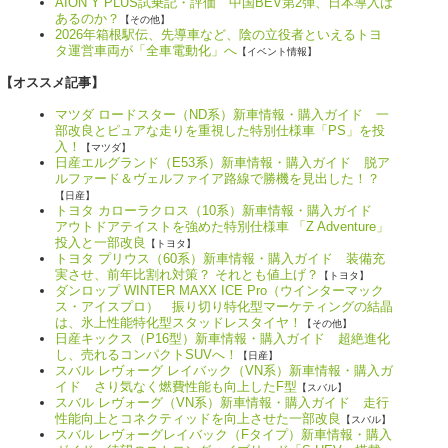
AION Y PLUS試乗記・評価 中国BEV第2弾、日本導入は
あるのか？
【その他】
2026年箱根駅伝、先導車など、陰の立役者といえるトヨ
タ運営車両が「全車電動化」へ
【イベント情報】
【オススメ記事】
マツダ ロードスター（ND系）新車情報・購入ガイド 一
部改良とピュアな走りを重視した特別仕様車「PS」を投
入！
【マツダ】
日産エルグランド（E53系）新車情報・購入ガイド 脱ア
ルファード＆ヴェルファイア路線で勝機を見出した！？
【日産】
トヨタ カローラクロス（10系）新車情報・購入ガイド
アウトドアテイストを強めた特別仕様車 「Z Adventure」
投入と一部改良
【トヨタ】
トヨタ プリウス（60系）新車情報・購入ガイド 装備充
実させ、前年比割れ対策？ それとも値上げ？
【トヨタ】
ダンロップ WINTER MAXX ICE Pro（ウインターマック
ス・アイスプロ） 振り切り特化型マーケティングの結晶
は、氷上性能特化型スタッドレスタイヤ！
【その他】
日産キックス（P16型）新車情報・購入ガイド 超絶進化
し、売れるコンパクトSUVへ！
【日産】
スバル レヴォーグ レイバック（VN系）新車情報・購入ガ
イド さり気なく燃費性能も向上したF型
【スバル】
スバル レヴォーグ（VN系）新車情報・購入ガイド 走行
性能向上とコネクティッドを向上させた一部改良
【スバル】
スバル レヴォーグレイバック（Fタイプ）新車情報・購入