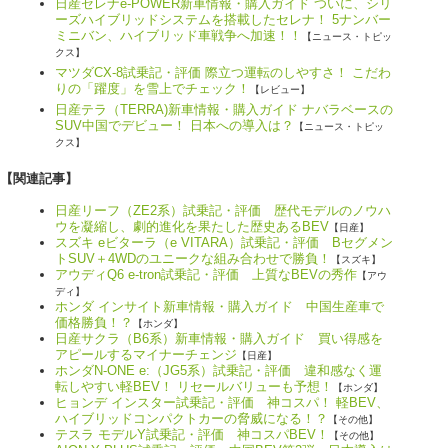
日産セレナe-POWER新車情報・購入ガイド ついに、シリ
ーズハイブリッドシステムを搭載したセレナ！ 5ナンバー
ミニバン、ハイブリッド車戦争へ加速！！
【ニュース・トピッ
クス】
マツダCX-8試乗記・評価 際立つ運転のしやすさ！ こだわ
りの「躍度」を雪上でチェック！
【レビュー】
日産テラ（TERRA)新車情報・購入ガイド ナバラベースの
SUV中国でデビュー！ 日本への導入は？
【ニュース・トピッ
クス】
【関連記事】
日産リーフ（ZE2系）試乗記・評価 歴代モデルのノウハ
ウを凝縮し、劇的進化を果たした歴史あるBEV
【日産】
スズキ eビターラ（e VITARA）試乗記・評価 Bセグメン
トSUV＋4WDのユニークな組み合わせで勝負！
【スズキ】
アウディQ6 e-tron試乗記・評価 上質なBEVの秀作
【アウ
ディ】
ホンダ インサイト新車情報・購入ガイド 中国生産車で
価格勝負！？
【ホンダ】
日産サクラ（B6系）新車情報・購入ガイド 買い得感を
アピールするマイナーチェンジ
【日産】
ホンダN-ONE e:（JG5系）試乗記・評価 違和感なく運
転しやすい軽BEV！ リセールバリューも予想！
【ホンダ】
ヒョンデ インスター試乗記・評価 神コスパ！ 軽BEV、
ハイブリッドコンパクトカーの脅威になる！？
【その他】
テスラ モデルY試乗記・評価 神コスパBEV！
【その他】