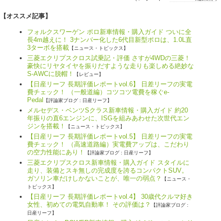
【オススメ記事】
フォルクスワーゲン ポロ新車情報・購入ガイド ついに全
長4m越えに！ 3ナンバー化した6代目新型ポロは、1.0L直
3ターボを搭載
【ニュース・トピックス】
三菱エクリプスクロス試乗記・評価 さすが4WDの三菱！
豪快にリヤタイヤを振りだすような走りも楽しめる絶妙な
S-AWCに脱帽！
【レビュー】
【日産リーフ 長期評価レポートvol.6】 日差リーフの実電
費チェック！ （一般道編）コツコツ電費を稼ぐe-
Pedal
【評論家ブログ : 日産リーフ】
メルセデス・ベンツSクラス新車情報・購入ガイド 約20
年振りの直6エンジンに、ISGを組みあわせた次世代エン
ジンを搭載！
【ニュース・トピックス】
【日産リーフ 長期評価レポートvol.5】 日差リーフの実電
費チェック！ （高速道路編）実電費アップは、こだわり
の空力性能にあり！
【評論家ブログ : 日産リーフ】
三菱エクリプスクロス新車情報・購入ガイド スタイルに
走り、装備とスキ無しの完成度を誇るコンパクトSUV。
ガソリン車だけしかないことが、唯一の弱点？
【ニュース・
トピックス】
【日産リーフ 長期評価レポートvol.4】 30歳代クルマ好き
女性、初めての電気自動車！ その評価は？
【評論家ブログ :
日産リーフ】