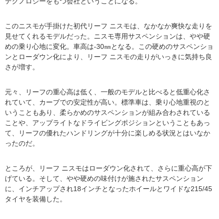
テクノロジーをもつ会社ということになる。
このニスモが手掛けた初代リーフ ニスモは、なかなか爽快な走りを
見せてくれるモデルだった。ニスモ専用サスペンションは、やや硬
めの乗り心地に変化。車高は-30㎜となる。この硬めのサスペンショ
ンとローダウン化により、リーフ ニスモの走りがいっきに気持ち良
さが増す。
元々、リーフの重心高は低く、一般のモデルと比べると低重心化さ
れていて、カーブでの安定性が高い。標準車は、乗り心地重視のと
いうこともあり、柔らかめのサスペンションが組み合わされている
ことや、アップライトなドライビングポジションということもあっ
て、リーフの優れたハンドリングが十分に楽しめる状況とはいなか
ったのだ。
ところが、リーフ ニスモはローダウン化されて、さらに重心高が下
げている。そして、やや硬めの味付けが施されたサスペンション
に、インチアップされ18インチとなったホイールとワイドな215/45
タイヤを装備した。