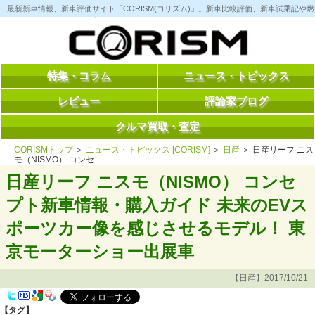
コ
最新新車情報、新車評価サイト「CORISM(コリズム)」。新車比較評価、新車試乗記
ン
テ
ン
ツ
へ
ス
特集・コラム
ニュース・トピックス
キ
ッ
レビュー
評論家ブログ
プ
クルマ買取・査定
CORISMトップ
＞
ニュース・トピックス [CORISM]
＞
日産
＞ 日産リーフ ニス
モ（NISMO） コンセ...
日産リーフ ニスモ（NISMO） コンセ
プト新車情報・購入ガイド 未来のEVス
ポーツカー像を感じさせるモデル！ 東
京モーターショー出展車
【日産】2017/10/21
【タグ】