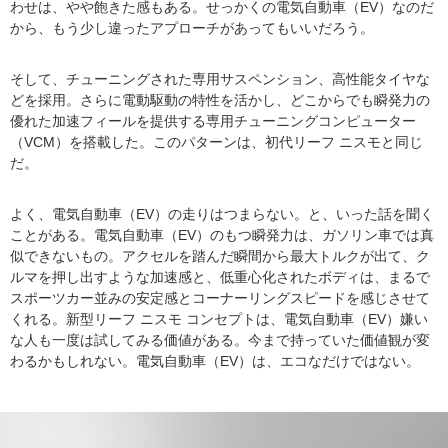
わせは、やや飽きた感もある。せっかくの電気自動車（EV）なのだ
から、もう少し違ったアプローチがあってもいいだろう。
そして、チューニングされた専用サスペンション、高性能タイヤな
どを採用。さらに電動駆動の特性を活かし、どこからでも瞬発力の
優れた加速フィールを提供する専用チューニングコンピューター
（VCM）を搭載した。このパターンは、初代リーフ ニスモと同じ
だ。
よく、電気自動車（EV）の走りはつまらない。と、いった話を聞く
ことがある。電気自動車（EV）のもつ瞬発力は、ガソリン車では真
似できないもの。アクセルを踏んだ瞬間から最大トルクが出て、ク
ルマを押し出すような加速感と、低重心化されたボディは、まるで
スポーツカー並みの安定感とコーナーリングスピードを感じさせて
くれる。新型リーフ ニスモ コンセプトは、電気自動車（EV）嫌い
な人も一度は試してみる価値がある。今まで持っていた価値観が変
わるかもしれない。電気自動車（EV）は、エコなだけではない。