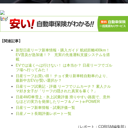
【関連記事】
新型日産リーフ新車情報・購入ガイド 航続距離400km！
EV普及が急加速！？ 充実の先進運転支援システムを搭
載
EVでは遠くへは行けない！ は本当か？ 日産リーフでゴル
フ場へ行ってみた！
日産リーフお買い得！ チョイ乗り新車軽自動車のより、
最新中古EVが賢い選択か？
日産リーフ試乗記・評価 リーフでジムカーナ？ 素人クル
マ好き女子が「リーフの隠された真実を暴く？」
日産4WD車雪上・氷上試乗評価 滑りやすい路面で、意外
なほどの実力を発揮したリーフ＆ノートe-POWER
日産リーフ新車情報・試乗評価一覧
日産ノート長期評価レポート一覧
（レポート：
CORISM編集部
）