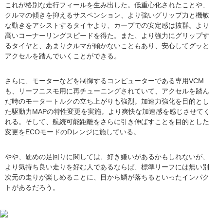
これが格別な走行フィールを生み出した。低重心化されたことや、
クルマの傾きを抑えるサスペンション、より強いグリップ力と機敏
な動きをアシストするタイヤより、カーブでの安定感は抜群。より
高いコーナーリングスピードを得た。また、より強力にグリップす
るタイヤと、あまりクルマが傾かないこともあり、安心してグッと
アクセルを踏んでいくことができる。
さらに、モーターなどを制御するコンピューターである専用VCM
も、リーフニスモ用に再チューニングされていて、アクセルを踏ん
だ時のモータートルクの立ち上がりも強烈。加速力強化を目的とし
た駆動力MAPの特性変更を実施。より爽快な加速感を感じさせてく
れる。そして、航続可能距離をさらに引き伸ばすことを目的とした
変更をECOモードのDレンジに施している。
やや、硬めの足回りに関しては、好き嫌いがあるかもしれないが、
より気持ち良い走りを好む人であるならば、標準リーフには無い別
次元の走りが楽しめることに、目から鱗が落ちるといったインパク
トがあるだろう。