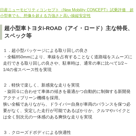
日産ニューモビリティコンセプト（New Mobility CONCEPT）試乗評価 超
小型車でも、想像を超える力強さと高い操縦安定性
超小型車トヨタi-ROAD（アイ・ロード）主な特長、
スペック等
１．超小型パッケージによる取り回しの良さ
・全幅850mmにより、車線を占有することなく道路端をスムーズに
走行できる取り回しの良さや、駐車時は、通常の車に比べて1/2～
1/4の省スペース性を実現
２．軽快で楽しく、新感覚な走りを実現
・旋回Ｇに合わせて車体の傾きを最適かつ自動的に制御する新開発
アクティブリーン機構を採用。
狭い全幅でありながら、ドライバー自身が車両のバランスを保つ必
要がなく、安定した走行が可能であるばかりか、クルマやバイクと
は全く別次元の一体感のある爽快な走りを実現
３．クローズドボディによる快適性