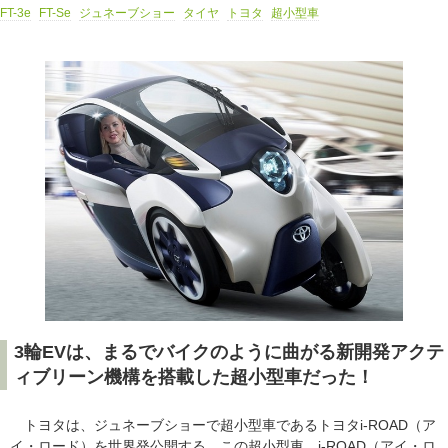
FT-3e
FT-Se
ジュネーブショー
タイヤ
トヨタ
超小型車
3輪EVは、まるでバイクのように曲がる新開発アクテ
ィブリーン機構を搭載した超小型車だった！
トヨタは、ジュネーブショーで超小型車であるトヨタi-ROAD（ア
イ・ロード）を世界発公開する。この超小型車、i-ROAD（アイ・ロ