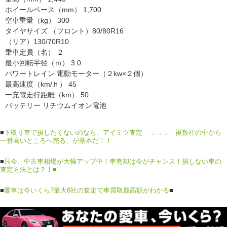
ホイールベース（mm） 1,700
空車重量（kg） 300
タイヤサイズ （フロント）80/80R16
（リア）130/70R10
乗車定員（名） ２
最小回転半径（ｍ） 3.0
パワートレイン 電動モーター（２kw×２個）
最高速度（km/ｈ） 45
一充電走行距離（km） 50
バッテリー リチウムイオン電池
■
下取り車で損したくないのなら、アイミツ査定 →→→ 複数社の中から
一番高いところへ売る、が基本だ！！
■
只今、中古車相場が大幅アップ中！車売却は今がチャンス！損しない車の
査定方法とは？！■
■
愛車は今いくら?最大8社の査定で車買取最高額がわかる
■