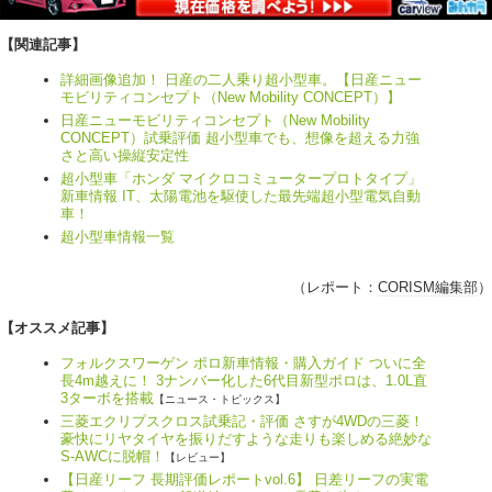
【関連記事】
詳細画像追加！ 日産の二人乗り超小型車。【日産ニュー
モビリティコンセプト（New Mobility CONCEPT）】
日産ニューモビリティコンセプト（New Mobility
CONCEPT）試乗評価 超小型車でも、想像を超える力強
さと高い操縦安定性
超小型車「ホンダ マイクロコミュータープロトタイプ」
新車情報 IT、太陽電池を駆使した最先端超小型電気自動
車！
超小型車情報一覧
（レポート：
CORISM編集部
）
【オススメ記事】
フォルクスワーゲン ポロ新車情報・購入ガイド ついに全
長4m越えに！ 3ナンバー化した6代目新型ポロは、1.0L直
3ターボを搭載
【ニュース・トピックス】
三菱エクリプスクロス試乗記・評価 さすが4WDの三菱！
豪快にリヤタイヤを振りだすような走りも楽しめる絶妙な
S-AWCに脱帽！
【レビュー】
【日産リーフ 長期評価レポートvol.6】 日差リーフの実電