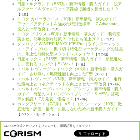
日産エルグランド（E53系）新車情報・購入ガイド 脱ア
ルファード＆ヴェルファイア路線で勝機を見出した！？
【日産】
トヨタ カローラクロス（10系）新車情報・購入ガイド
アウトドアテイストを強めた特別仕様車 「Z Adventure」
投入と一部改良
【トヨタ】
トヨタ プリウス（60系）新車情報・購入ガイド 装備充
実させ、前年比割れ対策？ それとも値上げ？
【トヨタ】
ダンロップ WINTER MAXX ICE Pro（ウインターマック
ス・アイスプロ） 振り切り特化型マーケティングの結晶
は、氷上性能特化型スタッドレスタイヤ！
【その他】
日産キックス（P16型）新車情報・購入ガイド 超絶進化
し、売れるコンパクトSUVへ！
【日産】
スバル レヴォーグ レイバック（VN系）新車情報・購入ガ
イド さり気なく燃費性能も向上したF型
【スバル】
スバル レヴォーグ（VN系）新車情報・購入ガイド 走行
性能向上とコネクティッドを向上させた一部改良
【スバル】
スバル レヴォーグレイバック（Fタイプ）新車情報・購入
ガイド 待望のストロングハイブリッド「S:HEV」搭載
車を解説！ 7月発表！価格は？
【スバル】
ホンダフリード（GT系） VS トヨタ シエンタ（10系）徹
底比較・評価 後悔・失敗しないための新車購入ガイド
【イベント・モーターショー】
CORISM公式アカウントをフォローし、最新記事をチェック！