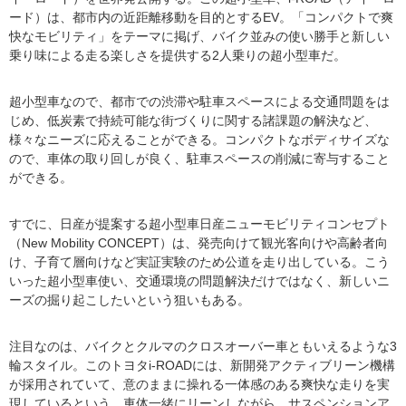
ード）は、都市内の近距離移動を目的とするEV。「コンパクトで爽
快なモビリティ」をテーマに掲げ、バイク並みの使い勝手と新しい
乗り味による走る楽しさを提供する2人乗りの超小型車だ。
超小型車なので、都市での渋滞や駐車スペースによる交通問題をは
じめ、低炭素で持続可能な街づくりに関する諸課題の解決など、
様々なニーズに応えることができる。コンパクトなボディサイズな
ので、車体の取り回しが良く、駐車スペースの削減に寄与すること
ができる。
すでに、日産が提案する超小型車日産ニューモビリティコンセプト
（New Mobility CONCEPT）は、発売向けて観光客向けや高齢者向
け、子育て層向けなど実証実験のため公道を走り出している。こう
いった超小型車使い、交通環境の問題解決だけではなく、新しいニ
ーズの掘り起こしたいという狙いもある。
注目なのは、バイクとクルマのクロスオーバー車ともいえるような3
輪スタイル。このトヨタi-ROADには、新開発アクティブリーン機構
が採用されていて、意のままに操れる一体感のある爽快な走りを実
現しているという。車体一緒にリーンしながら、サスペンションア