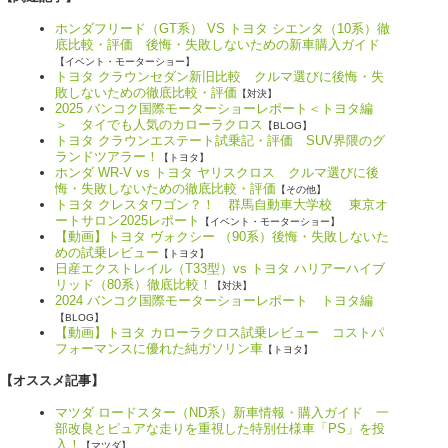
ホンダフリード（GT系） VS トヨタ シエンタ（10系）徹
底比較・評価 後悔・失敗しないための新車購入ガイド
【イベント・モーターショー】
トヨタ クラウンセダン新旧比較 クルマ選びに後悔・失
敗しないための徹底比較・評価
【対決】
2025 バンコク国際モーターショーレポート＜トヨタ編
＞ タイでも人気のカローラクロス
【BLOG】
トヨタ クラウンエステート試乗記・評価 SUV界隈のグ
ランドツアラー！
【トヨタ】
ホンダ WR-V vs トヨタ ヤリスクロス クルマ選びに後
悔・失敗しないための徹底比較・評価
【その他】
トヨタ クレスタワゴン？！ 群馬自動車大学校 東京オ
ートサロン2025レポート
【イベント・モーターショー】
【動画】トヨタ ヴォクシー （90系）後悔・失敗しないた
めの試乗レビュー
【トヨタ】
日産エクストレイル（T33型）vs トヨタ ハリアーハイブ
リッド（80系）徹底比較！
【対決】
2024 バンコク国際モーターショーレポート トヨタ編
【BLOG】
【動画】トヨタ カローラクロス試乗レビュー コストパ
フォーマンスに優れた純ガソリン車
【トヨタ】
【オススメ記事】
マツダ ロードスター（ND系）新車情報・購入ガイド 一
部改良とピュアな走りを重視した特別仕様車「PS」を投
入！
【マツダ】