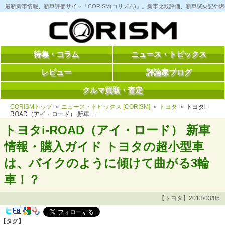
コ
最新新車情報、新車評価サイト「CORISM(コリズム)」。新車比較評価、新車試乗記
ン
テ
ン
ツ
へ
ス
特集・コラム
ニュース・トピックス
キ
ッ
レビュー
評論家ブログ
プ
クルマ買取・査定
CORISMトップ
＞
ニュース・トピックス [CORISM]
＞
トヨタ
＞ トヨタi-
ROAD（アイ・ロード） 新車...
トヨタi-ROAD（アイ・ロード） 新車
情報・購入ガイド トヨタの超小型車
は、バイクのように傾けて曲がる3輪
車！？
【トヨタ】2013/03/05
【タグ】