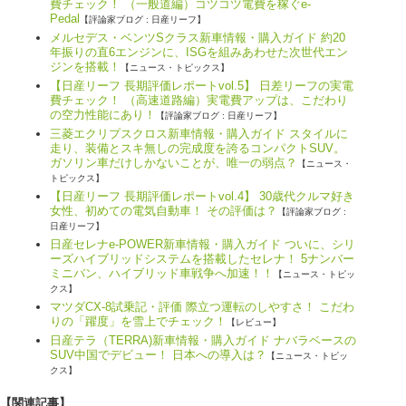
費チェック！ （一般道編）コツコツ電費を稼ぐe-
Pedal
【評論家ブログ : 日産リーフ】
メルセデス・ベンツSクラス新車情報・購入ガイド 約20
年振りの直6エンジンに、ISGを組みあわせた次世代エン
ジンを搭載！
【ニュース・トピックス】
【日産リーフ 長期評価レポートvol.5】 日差リーフの実電
費チェック！ （高速道路編）実電費アップは、こだわり
の空力性能にあり！
【評論家ブログ : 日産リーフ】
三菱エクリプスクロス新車情報・購入ガイド スタイルに
走り、装備とスキ無しの完成度を誇るコンパクトSUV。
ガソリン車だけしかないことが、唯一の弱点？
【ニュース・
トピックス】
【日産リーフ 長期評価レポートvol.4】 30歳代クルマ好き
女性、初めての電気自動車！ その評価は？
【評論家ブログ :
日産リーフ】
日産セレナe-POWER新車情報・購入ガイド ついに、シリ
ーズハイブリッドシステムを搭載したセレナ！ 5ナンバー
ミニバン、ハイブリッド車戦争へ加速！！
【ニュース・トピッ
クス】
マツダCX-8試乗記・評価 際立つ運転のしやすさ！ こだわ
りの「躍度」を雪上でチェック！
【レビュー】
日産テラ（TERRA)新車情報・購入ガイド ナバラベースの
SUV中国でデビュー！ 日本への導入は？
【ニュース・トピッ
クス】
【関連記事】