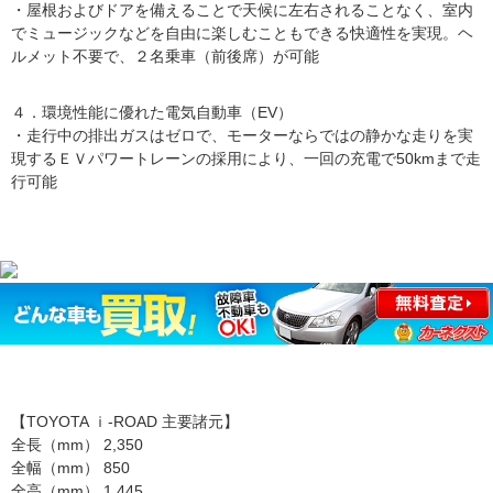
・屋根およびドアを備えることで天候に左右されることなく、室内
でミュージックなどを自由に楽しむこともできる快適性を実現。ヘ
ルメット不要で、２名乗車（前後席）が可能
４．環境性能に優れた電気自動車（EV）
・走行中の排出ガスはゼロで、モーターならではの静かな走りを実
現するＥＶパワートレーンの採用により、一回の充電で50kmまで走
行可能
【TOYOTA ｉ-ROAD 主要諸元】
全長（mm） 2,350
全幅（mm） 850
全高（mm） 1,445