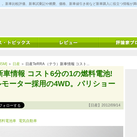
ム)」。新車比較評価、新車試乗記や燃費、価格、新車値引き術など新車購入に役立つ情報が
SM]
＞
日産
＞ 日産TeRRA （テラ）新車情報 コスト...
）新車情報 コスト6分の1の燃料電池!
モーター採用の4WD。パリショー
【日産】2012/09/14
燃料電池車
電気自動車