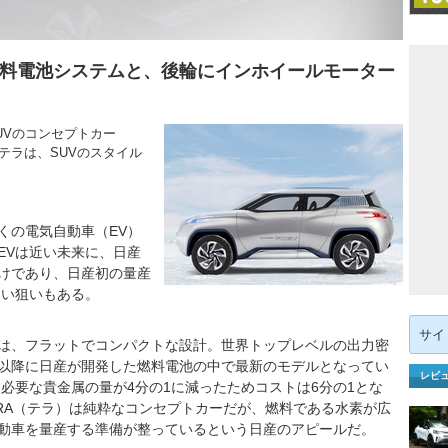
燃料電池システムと、後輪にインホイールモーター
UVのコンセプトカー
テラは、SUVのスタイル
の電気自動車（EV）
EVは近い未来に、日産
けであり、日産初の量産
たい狙いもある。
検
索:
は、フラットでコンパクトな設計。世界トップレベルの出力密
96年以降に日産が開発した燃料電池の中で最新のモデルとなってい
レビ
、必要な貴金属の量が4分の1に減ったためコストは6分の1とな
RRA（テラ）は純粋なコンセプトカーだが、燃料である水素が広
動車を量産する準備が整っているという日産のアピールだ。