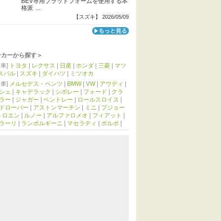
BEV専用プラットフォームを使用する本
格派 ...
【スズキ】 2026/05/09
ーカーから探す＞
車]
トヨタ
|
レクサス
|
日産
|
ホンダ
|
三菱
|
マツ
スバル
|
スズキ
|
ダイハツ
|
ミツオカ
車]
メルセデス・ベンツ
|
BMW
|
VW
|
アウディ
|
シェ
|
キャデラック
|
シボレー
|
フォード
|
クラ
ラー
|
ジャガー
|
ベントレー
|
ロールスロイス
|
ドローバー
|
アストンマーチン
|
ミニ
|
プジョー
トロエン
|
ルノー
|
アルファロメオ
|
フィアット
|
ラーリ
|
ランボルギーニ
|
マセラティ
|
ボルボ
|