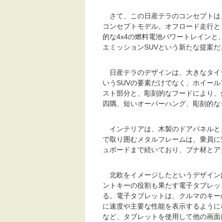
さて、この日産テラのコンセプトは、
コンセプトモデル。オフロード走行と
的な4x4の燃料電池パワートレイン
エミッションSUVという新たな提案だ
日産テラのデザインは、大きなタイ
いうSUVの要素だけでなく、ホイー
スト部分と、彫刻的なフードにより、
四隅、短いオーバーハング、彫刻的な
インテリアは、木製のドアパネルと
で取り囲むメタルフレームは、乗員に
ュボードまで続いており、ブナ材とア
北欧をイメージしたというデザイン
ントキーの役割も果たす電子タブレッ
る。電子タブレットは、クルマのキー
に速度や主要な性能を表示するように
など、タブレットを使用して他の画面