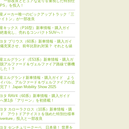
 一部改良とピュアな走りを重視した特別仕
PS」を投入！
産メーカー唯一のピックアップトラック「三
ライトン」が一部改良
産キックス（P16型）新車情報・購入ガイ
絶進化し、売れるコンパクトSUVへ！
ヨタ プリウス（60系）新車情報・購入ガイ
備充実させ、前年比割れ対策？ それとも値
産エルグランド（E53系）新車情報・購入ガ
脱アルファード＆ヴェルファイア路線で勝機
した！？
産エルグランド新車情報・購入ガイド よう
イバル、アルファード＆ヴェルファイアの追
！ Japan Mobility Show 2025
ヨタ RAV4（60系）新車情報・購入ガイド
化へ第1歩「アリーン」を初搭載！
ヨタ カローラクロス（10系）新車情報・購
ド アウトドアテイストを強めた特別仕様車
dventure」投入と一部改良
ヨタ センチュリークーペ 日本発！ 世界を