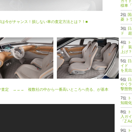
ガイド
様車「
国
菱 ト
却は今がチャンス！損しない車の査定方法とは？！■
日
ド 超
ト
ド 装
上げ？
日
イド 
を見出
日
やくラ
撃態勢完了
ツ査定 →→→ 複数社の中から一番高いところへ売る、が基本
ト
知能
ト
入ガイ
「Z A
ト