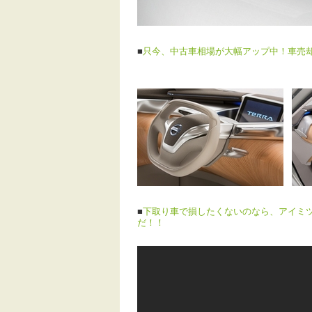
■
只今、中古車相場が大幅アップ中！車売
■
下取り車で損したくないのなら、アイミ
だ！！