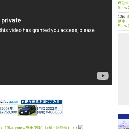
席巻する
Show 
動車、つ
Show
【価格.com自動車保険】無料一括見積もり！