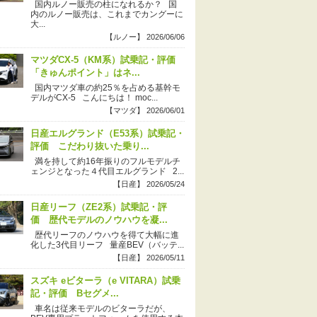
国内ルノー販売の柱になれるか？ 国
内のルノー販売は、これまでカングーに
大...
【ルノー】 2026/06/06
マツダCX-5（KM系）試乗記・評価
「きゅんポイント」はネ...
国内マツダ車の約25％を占める基幹モ
デルがCX-5 こんにちは！ moc...
【マツダ】 2026/06/01
日産エルグランド（E53系）試乗記・
評価 こだわり抜いた乗り...
満を持して約16年振りのフルモデルチ
ェンジとなった４代目エルグランド 2...
【日産】 2026/05/24
日産リーフ（ZE2系）試乗記・評
価 歴代モデルのノウハウを凝...
歴代リーフのノウハウを得て大幅に進
化した3代目リーフ 量産BEV（バッテ...
【日産】 2026/05/11
スズキ eビターラ（e VITARA）試乗
記・評価 Bセグメ...
車名は従来モデルのビターラだが、