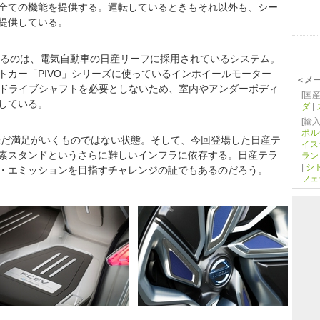
全ての機能を提供する。運転しているときもそれ以外も、シー
提供している。
るのは、電気自動車の日産リーフに採用されているシステム。
トカー「PIVO」シリーズに使っているインホイールモーター
＜メ
にドライブシャフトを必要としないため、室内やアンダーボディ
[国産
している。
ダ
|
[輸入
ポル
だ満足がいくものではない状態。そして、今回登場した日産テ
イス
素スタンドというさらに難しいインフラに依存する。日産テラ
ラン
|
シ
・エミッションを目指すチャレンジの証でもあるのだろう。
フェ