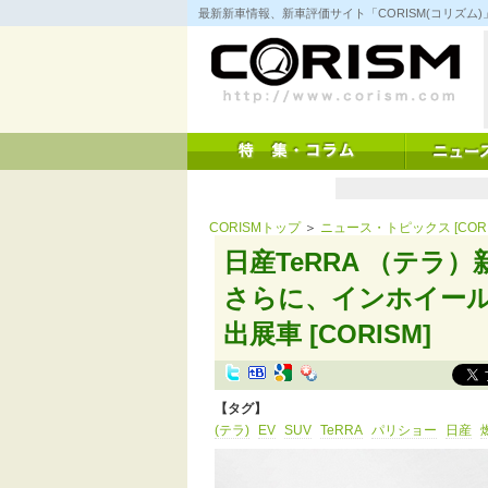
コ
最新新車情報、新車評価サイト「CORISM(コリズ
ン
テ
ン
ツ
へ
ス
キ
ッ
プ
CORISMトップ
＞
ニュース・トピックス [CORI
日産TeRRA （テラ
さらに、インホイール
出展車 [CORISM]
【タグ】
(テラ)
EV
SUV
TeRRA
パリショー
日産