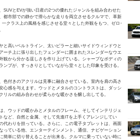
SUVとEVが強い日産の2つの優れたジャンルを組み合わせた
、都市部での静かで滑らかな走りを両立させるクルマで、革新
と、一クラス上の風格を感じさせる堂々とした外観をもつ、ゼロ･
。
ヤと高いベルトライン、太いピラーと細いサイドウィンドウと
ルアーチ上に張り出したフェンダーに囲まれたスレンダーなウエ
外観から分かる逞しさを作り上げている。シャープなボディの
ランプが、すっきりとしていながら堂々とした印象を受ける。
、色付きのアクリルは見事に融合させている。室内を肩の高さ
安心感を与えます。ウッドとメタルのコントラストは、ダッシ
クリルの組み合わせが柔らかな暖かさを醸し出してる。
は、ウッドの暖かみとメタルのフレーム、そしてインテリジェ
トなど、自然と金属、そして先進ITを上手くアレンジしてい
の代わりを担っている。さらに、この電子タブレットは、画面
なっている他、エンターテインメント、通信、ナビゲーション
に簡単に切り替えることが出来る。クルマに乗っていない時に