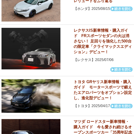
レリュードをふり返る
【ホンダ】2025/08/15
レクサスIS新車情報・購入ガイ
ド FRスポーツセダンの火は消
さない！ 足回りを強化した500台
の限定車「クライマックスエディ
ション」デビュー！
【レクサス】2025/07/06
トヨタ GRヤリス新車情報・購入
ガイド モータースポーツで鍛え
たエアロパーツをオプション設定
し、進化型デビュー！
【トヨタ】2025/04/17
マツダ ロードスター新車情報・
購入ガイド 今も愛され続けるオ
ープンスポーツカー「35周年記念