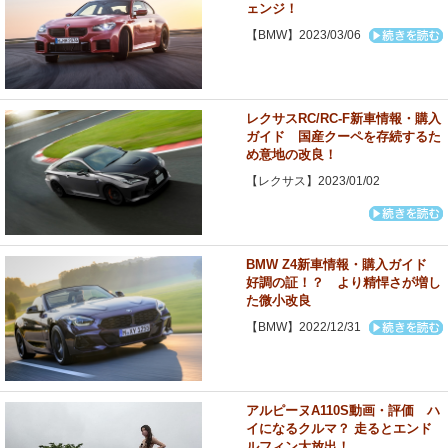
ェンジ！
【BMW】2023/03/06
レクサスRC/RC-F新車情報・購入
ガイド 国産クーペを存続するた
め意地の改良！
【レクサス】2023/01/02
BMW Z4新車情報・購入ガイド
好調の証！？ より精悍さが増し
た微小改良
【BMW】2022/12/31
アルピーヌA110S動画・評価 ハ
イになるクルマ？ 走るとエンド
ルフィン大放出！