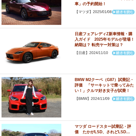
車」の予約開始！
【マツダ】2025/01/08
日産フェアレディZ新車情報・購
入ガイド 2025年モデルが登場！
納期は？ 転売ヤー対策は？
【日産】2024/11/10
BMW M2クーペ（G87）試乗記・
評価 「サーキットで乗ってみた
い！」クルマ好き女子が試乗！
【BMW】2024/11/09
マツダ ロードスター試乗記・評
価 たかがLSD、されどLSD…