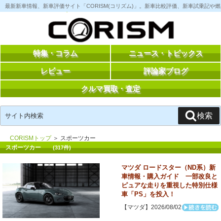
コ
最新新車情報、新車評価サイト「CORISM(コリズム)」。新車比較評価、新車試乗記
ン
テ
ン
ツ
へ
ス
特集・コラム
ニュース・トピックス
キ
ッ
レビュー
評論家ブログ
プ
クルマ買取・査定
検
検索
索:
CORISMトップ
＞ スポーツカー
スポーツカー
(317件)
マツダ ロードスター（ND系）新
車情報・購入ガイド 一部改良と
ピュアな走りを重視した特別仕様
車「PS」を投入！
【マツダ】2026/08/02