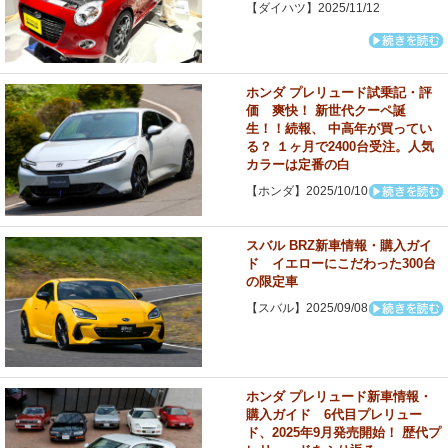
【ダイハツ】2025/11/12
ホンダ プレリュード試乗記・評
価 爽快！ 新世代クーペ誕
生！！続報、 中高年が買ってい
る？ １ヶ月で2400台受注。人気
カラーは定番の白
【ホンダ】2025/10/10
スバル BRZ新車情報・購入ガイ
ド イエローにこだわった300台
の限定車
【スバル】2025/09/08
ホンダ プレリュード新車情報・
購入ガイド 6代目プレリュー
ド、2025年9月発売開始！ 歴代プ