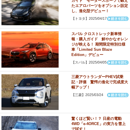
ガイド モータースポーツで鍛え
たエアロパーツをオプション設定
し、進化型デビュー！
【トヨタ】2025/04/17
スバル クロストレック新車情
報・購入ガイド 鮮やかなオレン
ジが映える！ 期間限定特別仕様
車「Limited Sun Blaze
Edition」デビュー
【スバル】2025/04/05
三菱アウトランダーPHEV試乗
記・評価 驚愕の進化で完成度大
幅アップ！
【三菱】2025/03/24
驚くほど賢い！？ 日産の電動
4WD「e-4ORCE」の実力を雪上
で試す！