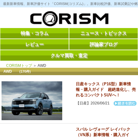
コ
最新新車情報、新車評価サイト「CORISM(コリズム)」。新車比較評価、新車試乗記
ン
テ
ン
ツ
へ
ス
特集・コラム
ニュース・トピックス
キ
ッ
レビュー
評論家ブログ
プ
クルマ買取・査定
CORISMトップ
＞ AWD
AWD
(170件)
日産キックス（P16型）新車情
報・購入ガイド 超絶進化し、売
れるコンパクトSUVへ！
【日産】2026/06/21
スバル レヴォーグ レイバック
（VN系）新車情報・購入ガイ