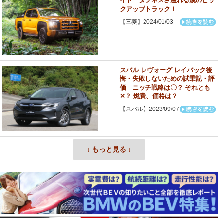
イド タフネスさ溢れる漢のピッ
クアップトラック！
【三菱】2024/01/03
スバル レヴォーグ レイバック後
悔・失敗しないための試乗記・評
価 ニッチ戦略は〇？ それとも
✕？ 燃費、価格は？
【スバル】2023/09/07
↓ もっと見る ↓