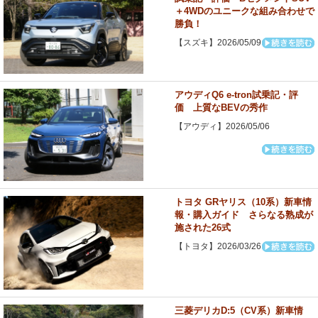
＋4WDのユニークな組み合わせで
勝負！
【スズキ】2026/05/09
アウディQ6 e-tron試乗記・評
価 上質なBEVの秀作
【アウディ】2026/05/06
トヨタ GRヤリス（10系）新車情
報・購入ガイド さらなる熟成が
施された26式
【トヨタ】2026/03/26
三菱デリカD:5（CV系）新車情