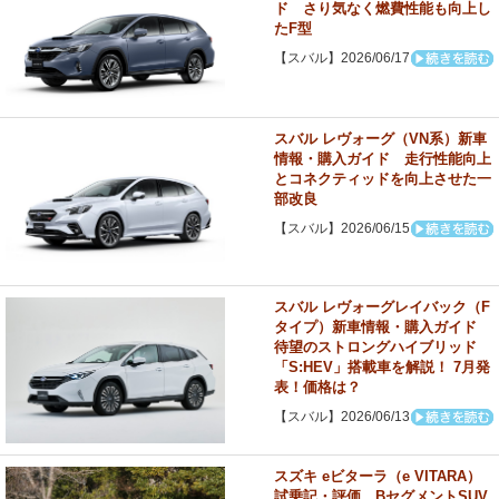
ド さり気なく燃費性能も向上し
たF型
【スバル】2026/06/17
スバル レヴォーグ（VN系）新車
情報・購入ガイド 走行性能向上
とコネクティッドを向上させた一
部改良
【スバル】2026/06/15
スバル レヴォーグレイバック（F
タイプ）新車情報・購入ガイド
待望のストロングハイブリッド
「S:HEV」搭載車を解説！ 7月発
表！価格は？
【スバル】2026/06/13
スズキ eビターラ（e VITARA）
試乗記・評価 BセグメントSUV