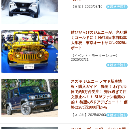
【日産】2025/03/16
錆びだらけのジムニーが、光り輝
くゴールドに！ NATS日本自動車
大学校 東京オートサロン2025レ
ポート
【イベント・モーターショー】
2025/02/21
スズキ ジムニー ノマド新車情
報・購入ガイド 異例！ わずか5
日で約5万台受注！ 売れ過ぎて注
文停止へ！！ SUVファン垂涎の
的！ 待望の5ドアデビュー！！ 価
格は265万1000円から
【スズキ】2025/02/03