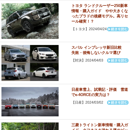
トヨタ ランドクルーザー250新車
情報・購入ガイド やや大きくな
ったプラドの後継モデル。高リセ
ール確実！？
【トヨタ】2024/04/24
スバル インプレッサ新旧比較
失敗・後悔しないクルマ選び
【対決】2024/04/03
日産車雪上、試乗記・評価 雪道
でe-4ORCEの実力は？
【日産】2024/03/02
三菱トライトン新車情報・購入ガ