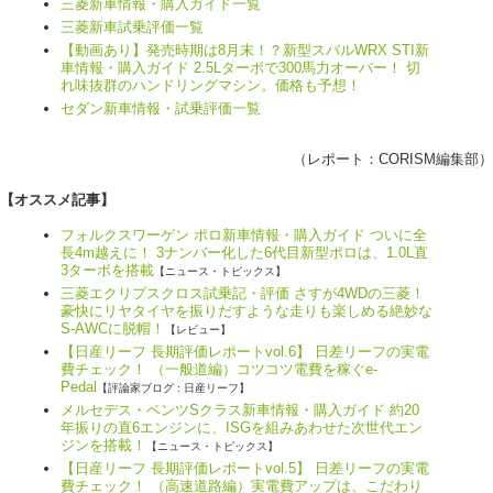
三菱新車情報・購入ガイド一覧
三菱新車試乗評価一覧
【動画あり】発売時期は8月末！？新型スバルWRX STI新
車情報・購入ガイド 2.5Lターボで300馬力オーバー！ 切
れ味抜群のハンドリングマシン。価格も予想！
セダン新車情報・試乗評価一覧
（レポート：
CORISM編集部
）
【オススメ記事】
フォルクスワーゲン ポロ新車情報・購入ガイド ついに全
長4m越えに！ 3ナンバー化した6代目新型ポロは、1.0L直
3ターボを搭載
【ニュース・トピックス】
三菱エクリプスクロス試乗記・評価 さすが4WDの三菱！
豪快にリヤタイヤを振りだすような走りも楽しめる絶妙な
S-AWCに脱帽！
【レビュー】
【日産リーフ 長期評価レポートvol.6】 日差リーフの実電
費チェック！ （一般道編）コツコツ電費を稼ぐe-
Pedal
【評論家ブログ : 日産リーフ】
メルセデス・ベンツSクラス新車情報・購入ガイド 約20
年振りの直6エンジンに、ISGを組みあわせた次世代エン
ジンを搭載！
【ニュース・トピックス】
【日産リーフ 長期評価レポートvol.5】 日差リーフの実電
費チェック！ （高速道路編）実電費アップは、こだわり