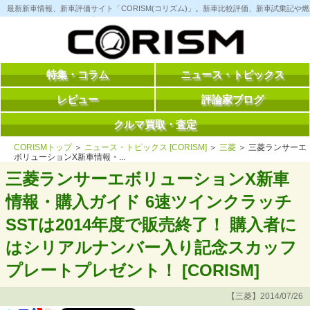
コ
最新新車情報、新車評価サイト「CORISM(コリズム)」。新車比較評価、新車試乗記
ン
テ
ン
ツ
へ
ス
特集・コラム
ニュース・トピックス
キ
ッ
レビュー
評論家ブログ
プ
クルマ買取・査定
CORISMトップ
＞
ニュース・トピックス [CORISM]
＞
三菱
＞ 三菱ランサーエ
ボリューションX新車情報・...
三菱ランサーエボリューションX新車
情報・購入ガイド 6速ツインクラッチ
SSTは2014年度で販売終了！ 購入者に
はシリアルナンバー入り記念スカッフ
プレートプレゼント！ [CORISM]
【三菱】2014/07/26