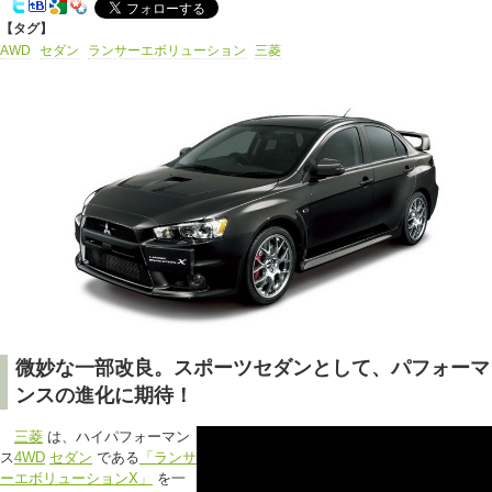
【タグ】
AWD
セダン
ランサーエボリューション
三菱
微妙な一部改良。スポーツセダンとして、パフォーマ
ンスの進化に期待！
三菱
は、ハイパフォーマン
ス
4WD
セダン
である
「ランサ
ーエボリューションX」
を一