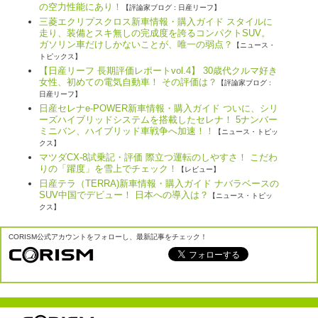
の空力性能にあり！
【評論家ブログ : 日産リーフ】
三菱エクリプスクロス新車情報・購入ガイド スタイルに
走り、装備とスキ無しの完成度を誇るコンパクトSUV。
ガソリン車だけしかないことが、唯一の弱点？
【ニュース・
トピックス】
【日産リーフ 長期評価レポートvol.4】 30歳代クルマ好き
女性、初めての電気自動車！ その評価は？
【評論家ブログ :
日産リーフ】
日産セレナe-POWER新車情報・購入ガイド ついに、シリ
ーズハイブリッドシステムを搭載したセレナ！ 5ナンバー
ミニバン、ハイブリッド車戦争へ加速！！
【ニュース・トピッ
クス】
マツダCX-8試乗記・評価 際立つ運転のしやすさ！ こだわ
りの「躍度」を雪上でチェック！
【レビュー】
日産テラ（TERRA)新車情報・購入ガイド ナバラベースの
SUV中国でデビュー！ 日本への導入は？
【ニュース・トピッ
クス】
CORISM公式アカウントをフォローし、最新記事をチェック！