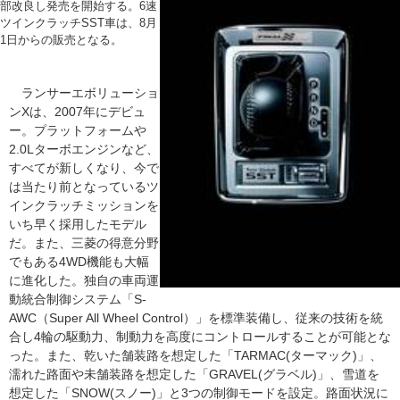
部改良し発売を開始する。6速
ツインクラッチSST車は、8月
1日からの販売となる。
ランサーエボリューショ
ンXは、2007年にデビュ
ー。プラットフォームや
2.0Lターボエンジンなど、
すべてが新しくなり、今で
は当たり前となっているツ
インクラッチミッションを
いち早く採用したモデル
だ。また、三菱の得意分野
でもある4WD機能も大幅
に進化した。独自の車両運
動統合制御システム「S-
AWC（Super All Wheel Control）」を標準装備し、従来の技術を統
合し4輪の駆動力、制動力を高度にコントロールすることが可能とな
った。また、乾いた舗装路を想定した「TARMAC(ターマック)」、
濡れた路面や未舗装路を想定した「GRAVEL(グラベル)」、雪道を
想定した「SNOW(スノー)」と3つの制御モードを設定。路面状況に