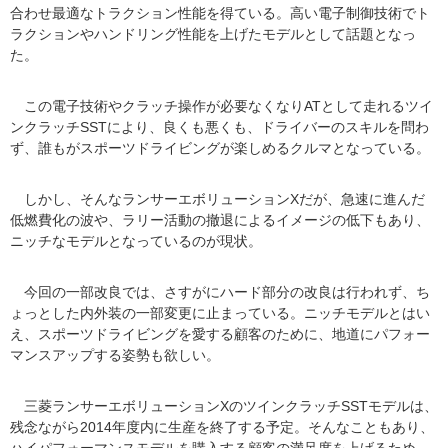
合わせ最適なトラクション性能を得ている。高い電子制御技術でト
ラクションやハンドリング性能を上げたモデルとして話題となっ
た。
この電子技術やクラッチ操作が必要なくなりATとして走れるツイ
ンクラッチSSTにより、良くも悪くも、ドライバーのスキルを問わ
ず、誰もがスポーツドライビングが楽しめるクルマとなっている。
しかし、そんなランサーエボリューションXだが、急速に進んだ
低燃費化の波や、ラリー活動の撤退によるイメージの低下もあり、
ニッチなモデルとなっているのが現状。
今回の一部改良では、さすがにハード部分の改良は行われず、ち
ょっとした内外装の一部変更に止まっている。ニッチモデルとはい
え、スポーツドライビングを愛する顧客のために、地道にパフォー
マンスアップする姿勢も欲しい。
三菱ランサーエボリューションXのツインクラッチSSTモデルは、
残念ながら2014年度内に生産を終了する予定。そんなこともあり、
ハイパフォーマンスモデルを購入する顧客の満足度を上げるため