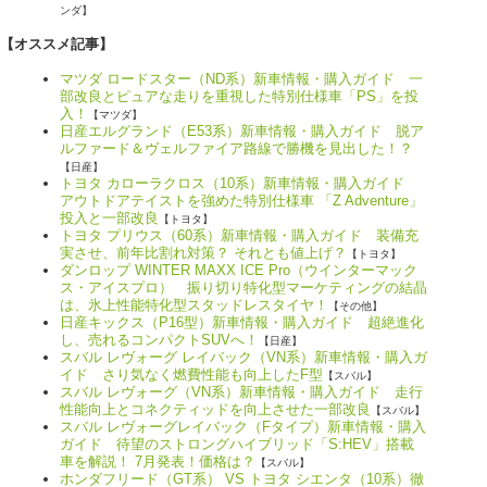
ンダ】
【オススメ記事】
マツダ ロードスター（ND系）新車情報・購入ガイド 一
部改良とピュアな走りを重視した特別仕様車「PS」を投
入！
【マツダ】
日産エルグランド（E53系）新車情報・購入ガイド 脱ア
ルファード＆ヴェルファイア路線で勝機を見出した！？
【日産】
トヨタ カローラクロス（10系）新車情報・購入ガイド
アウトドアテイストを強めた特別仕様車 「Z Adventure」
投入と一部改良
【トヨタ】
トヨタ プリウス（60系）新車情報・購入ガイド 装備充
実させ、前年比割れ対策？ それとも値上げ？
【トヨタ】
ダンロップ WINTER MAXX ICE Pro（ウインターマック
ス・アイスプロ） 振り切り特化型マーケティングの結晶
は、氷上性能特化型スタッドレスタイヤ！
【その他】
日産キックス（P16型）新車情報・購入ガイド 超絶進化
し、売れるコンパクトSUVへ！
【日産】
スバル レヴォーグ レイバック（VN系）新車情報・購入ガ
イド さり気なく燃費性能も向上したF型
【スバル】
スバル レヴォーグ（VN系）新車情報・購入ガイド 走行
性能向上とコネクティッドを向上させた一部改良
【スバル】
スバル レヴォーグレイバック（Fタイプ）新車情報・購入
ガイド 待望のストロングハイブリッド「S:HEV」搭載
車を解説！ 7月発表！価格は？
【スバル】
ホンダフリード（GT系） VS トヨタ シエンタ（10系）徹