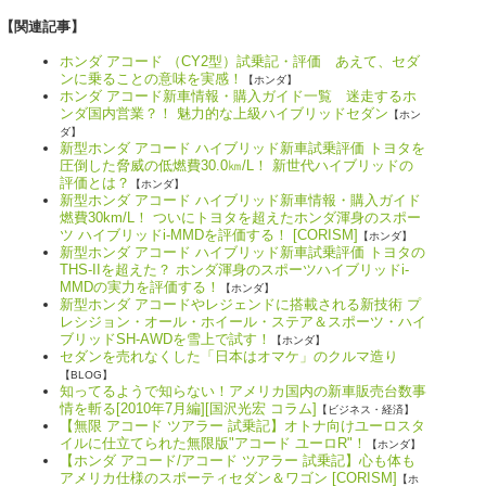
【関連記事】
ホンダ アコード （CY2型）試乗記・評価 あえて、セダ
ンに乗ることの意味を実感！
【ホンダ】
ホンダ アコード新車情報・購入ガイド一覧 迷走するホ
ンダ国内営業？！ 魅力的な上級ハイブリッドセダン
【ホン
ダ】
新型ホンダ アコード ハイブリッド新車試乗評価 トヨタを
圧倒した脅威の低燃費30.0㎞/L！ 新世代ハイブリッドの
評価とは？
【ホンダ】
新型ホンダ アコード ハイブリッド新車情報・購入ガイド
燃費30km/L！ ついにトヨタを超えたホンダ渾身のスポー
ツ ハイブリッドi-MMDを評価する！ [CORISM]
【ホンダ】
新型ホンダ アコード ハイブリッド新車試乗評価 トヨタの
THS-IIを超えた？ ホンダ渾身のスポーツハイブリッドi-
MMDの実力を評価する！
【ホンダ】
新型ホンダ アコードやレジェンドに搭載される新技術 プ
レシジョン・オール・ホイール・ステア＆スポーツ・ハイ
ブリッドSH-AWDを雪上で試す！
【ホンダ】
セダンを売れなくした「日本はオマケ」のクルマ造り
【BLOG】
知ってるようで知らない！アメリカ国内の新車販売台数事
情を斬る[2010年7月編][国沢光宏 コラム]
【ビジネス・経済】
【無限 アコード ツアラー 試乗記】オトナ向けユーロスタ
イルに仕立てられた無限版"アコード ユーロR"！
【ホンダ】
【ホンダ アコード/アコード ツアラー 試乗記】心も体も
アメリカ仕様のスポーティセダン＆ワゴン [CORISM]
【ホ