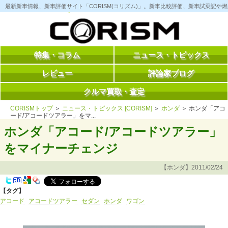
コ
最新新車情報、新車評価サイト「CORISM(コリズム)」。新車比較評価、新車試乗記
ン
テ
ン
ツ
へ
ス
特集・コラム
ニュース・トピックス
キ
ッ
レビュー
評論家ブログ
プ
クルマ買取・査定
CORISMトップ
＞
ニュース・トピックス [CORISM]
＞
ホンダ
＞ ホンダ「アコ
ード/アコードツアラー」をマ...
ホンダ「アコード/アコードツアラー」
をマイナーチェンジ
【ホンダ】2011/02/24
【タグ】
アコード
アコードツアラー
セダン
ホンダ
ワゴン