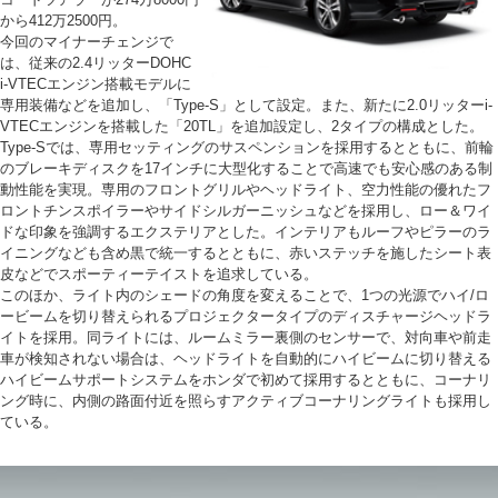
から412万2500円。
今回のマイナーチェンジで
は、従来の2.4リッターDOHC
i-VTECエンジン搭載モデルに
専用装備などを追加し、「Type-S」として設定。また、新たに2.0リッターi-
VTECエンジンを搭載した「20TL」を追加設定し、2タイプの構成とした。
Type-Sでは、専用セッティングのサスペンションを採用するとともに、前輪
のブレーキディスクを17インチに大型化することで高速でも安心感のある制
動性能を実現。専用のフロントグリルやヘッドライト、空力性能の優れたフ
ロントチンスポイラーやサイドシルガーニッシュなどを採用し、ロー＆ワイ
ドな印象を強調するエクステリアとした。インテリアもルーフやピラーのラ
イニングなども含め黒で統一するとともに、赤いステッチを施したシート表
皮などでスポーティーテイストを追求している。
このほか、ライト内のシェードの角度を変えることで、1つの光源でハイ/ロ
ービームを切り替えられるプロジェクタータイプのディスチャージヘッドラ
イトを採用。同ライトには、ルームミラー裏側のセンサーで、対向車や前走
車が検知されない場合は、ヘッドライトを自動的にハイビームに切り替える
ハイビームサポートシステムをホンダで初めて採用するとともに、コーナリ
ング時に、内側の路面付近を照らすアクティブコーナリングライトも採用し
ている。