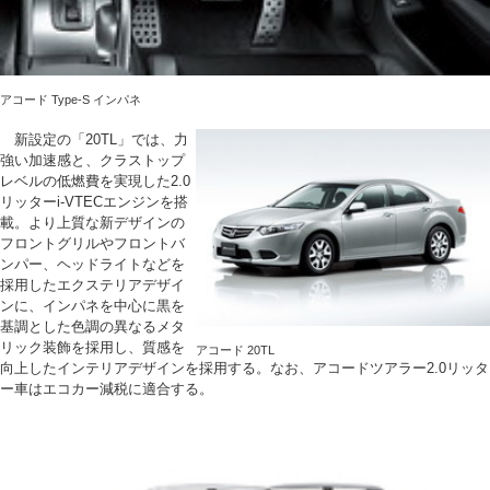
アコード Type-S インパネ
新設定の「20TL」では、力
強い加速感と、クラストップ
レベルの低燃費を実現した2.0
リッターi-VTECエンジンを搭
載。より上質な新デザインの
フロントグリルやフロントバ
ンパー、ヘッドライトなどを
採用したエクステリアデザイ
ンに、インパネを中心に黒を
基調とした色調の異なるメタ
リック装飾を採用し、質感を
アコード 20TL
向上したインテリアデザインを採用する。なお、アコードツアラー2.0リッタ
ー車はエコカー減税に適合する。