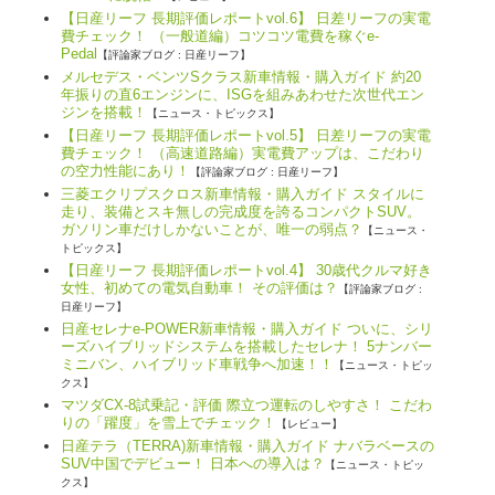
【日産リーフ 長期評価レポートvol.6】 日差リーフの実電
費チェック！ （一般道編）コツコツ電費を稼ぐe-
Pedal
【評論家ブログ : 日産リーフ】
メルセデス・ベンツSクラス新車情報・購入ガイド 約20
年振りの直6エンジンに、ISGを組みあわせた次世代エン
ジンを搭載！
【ニュース・トピックス】
【日産リーフ 長期評価レポートvol.5】 日差リーフの実電
費チェック！ （高速道路編）実電費アップは、こだわり
の空力性能にあり！
【評論家ブログ : 日産リーフ】
三菱エクリプスクロス新車情報・購入ガイド スタイルに
走り、装備とスキ無しの完成度を誇るコンパクトSUV。
ガソリン車だけしかないことが、唯一の弱点？
【ニュース・
トピックス】
【日産リーフ 長期評価レポートvol.4】 30歳代クルマ好き
女性、初めての電気自動車！ その評価は？
【評論家ブログ :
日産リーフ】
日産セレナe-POWER新車情報・購入ガイド ついに、シリ
ーズハイブリッドシステムを搭載したセレナ！ 5ナンバー
ミニバン、ハイブリッド車戦争へ加速！！
【ニュース・トピッ
クス】
マツダCX-8試乗記・評価 際立つ運転のしやすさ！ こだわ
りの「躍度」を雪上でチェック！
【レビュー】
日産テラ（TERRA)新車情報・購入ガイド ナバラベースの
SUV中国でデビュー！ 日本への導入は？
【ニュース・トピッ
クス】