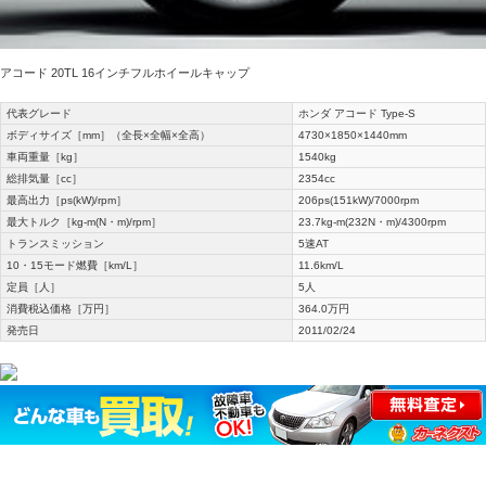
アコード 20TL 16インチフルホイールキャップ
代表グレード
ホンダ アコード Type-S
ボディサイズ［mm］（全長×全幅×全高）
4730×1850×1440mm
車両重量［kg］
1540kg
総排気量［cc］
2354cc
最高出力［ps(kW)/rpm］
206ps(151kW)/7000rpm
最大トルク［kg-m(N・m)/rpm］
23.7kg-m(232N・m)/4300rpm
トランスミッション
5速AT
10・15モード燃費［km/L］
11.6km/L
定員［人］
5人
消費税込価格［万円］
364.0万円
発売日
2011/02/24