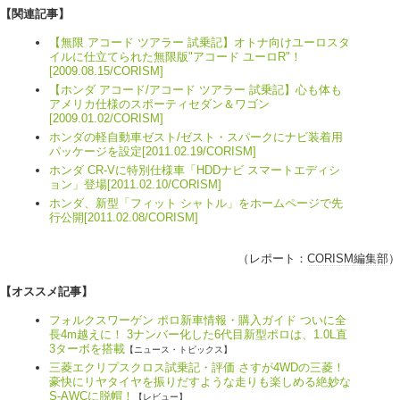
【関連記事】
【無限 アコード ツアラー 試乗記】オトナ向けユーロスタ
イルに仕立てられた無限版"アコード ユーロR"！
[2009.08.15/CORISM]
【ホンダ アコード/アコード ツアラー 試乗記】心も体も
アメリカ仕様のスポーティセダン＆ワゴン
[2009.01.02/CORISM]
ホンダの軽自動車ゼスト/ゼスト・スパークにナビ装着用
パッケージを設定[2011.02.19/CORISM]
ホンダ CR-Vに特別仕様車「HDDナビ スマートエディシ
ョン」登場[2011.02.10/CORISM]
ホンダ、新型「フィット シャトル」をホームページで先
行公開[2011.02.08/CORISM]
（レポート：
CORISM編集部
）
【オススメ記事】
フォルクスワーゲン ポロ新車情報・購入ガイド ついに全
長4m越えに！ 3ナンバー化した6代目新型ポロは、1.0L直
3ターボを搭載
【ニュース・トピックス】
三菱エクリプスクロス試乗記・評価 さすが4WDの三菱！
豪快にリヤタイヤを振りだすような走りも楽しめる絶妙な
S-AWCに脱帽！
【レビュー】