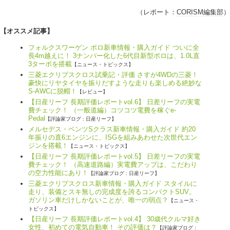
（レポート：
CORISM編集部
）
【オススメ記事】
フォルクスワーゲン ポロ新車情報・購入ガイド ついに全
長4m越えに！ 3ナンバー化した6代目新型ポロは、1.0L直
3ターボを搭載
【ニュース・トピックス】
三菱エクリプスクロス試乗記・評価 さすが4WDの三菱！
豪快にリヤタイヤを振りだすような走りも楽しめる絶妙な
S-AWCに脱帽！
【レビュー】
【日産リーフ 長期評価レポートvol.6】 日差リーフの実電
費チェック！ （一般道編）コツコツ電費を稼ぐe-
Pedal
【評論家ブログ : 日産リーフ】
メルセデス・ベンツSクラス新車情報・購入ガイド 約20
年振りの直6エンジンに、ISGを組みあわせた次世代エン
ジンを搭載！
【ニュース・トピックス】
【日産リーフ 長期評価レポートvol.5】 日差リーフの実電
費チェック！ （高速道路編）実電費アップは、こだわり
の空力性能にあり！
【評論家ブログ : 日産リーフ】
三菱エクリプスクロス新車情報・購入ガイド スタイルに
走り、装備とスキ無しの完成度を誇るコンパクトSUV。
ガソリン車だけしかないことが、唯一の弱点？
【ニュース・
トピックス】
【日産リーフ 長期評価レポートvol.4】 30歳代クルマ好き
女性、初めての電気自動車！ その評価は？
【評論家ブログ :