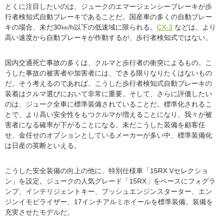
とくに注目したいのは、ジュークのエマージェンシーブレーキが歩
行者検知式自動ブレーキであることだ。国産車の多くの自動ブレー
キの場合、未だ30㎞/h以下の低速域に限られる。
CX-3
などは、より
高い速度から自動ブレーキが作動するが、歩行者検知式ではない。
国内交通死亡事故の多くは、クルマと歩行者の衝突によるもの。こ
うした事故の被害者や加害者には、できる限りなりたくはないもの
だ。そう考えるのであれば、こうした歩行者検知式自動ブレーキの
装着はクルマ選びにおいて非常に重要。そして、さらに評価したい
のは、ジューク全車に標準装備されていることだ。標準化されるこ
とで、より高い安全性をもつクルマが増えることになり、我々が被
害者になる確率が下がることになる。未だこうした装備を顧客任
せ、金任せのオプションとしているメーカーが多い中、標準装備化
は日産の英断といえる。
こうした安全装備の向上の他に、特別仕様車「15RX Vセレクショ
ン」を設定。ジュークの人気グレード「15RX」をベースにフォグラ
ンプ、インテリジェントキー、プッシュエンジンスターター、エン
ジンイモビライザー、17インチアルミホイールを標準装備。装備を
充実させたモデルだ。