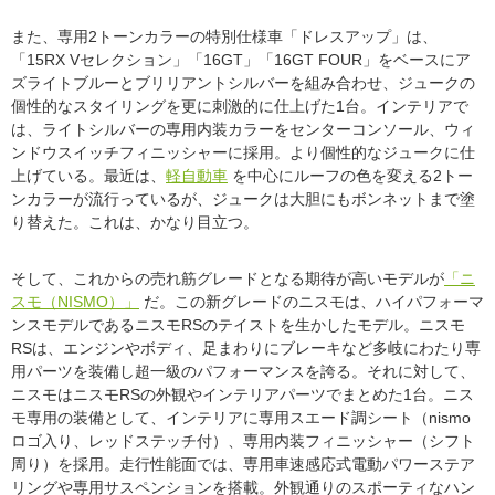
また、専用2トーンカラーの特別仕様車「ドレスアップ」は、
「15RX Vセレクション」「16GT」「16GT FOUR」をベースにア
ズライトブルーとブリリアントシルバーを組み合わせ、ジュークの
個性的なスタイリングを更に刺激的に仕上げた1台。インテリアで
は、ライトシルバーの専用内装カラーをセンターコンソール、ウィ
ンドウスイッチフィニッシャーに採用。より個性的なジュークに仕
上げている。最近は、
軽自動車
を中心にルーフの色を変える2トー
ンカラーが流行っているが、ジュークは大胆にもボンネットまで塗
り替えた。これは、かなり目立つ。
そして、これからの売れ筋グレードとなる期待が高いモデルが
「ニ
スモ（NISMO）」
だ。この新グレードのニスモは、ハイパフォーマ
ンスモデルであるニスモRSのテイストを生かしたモデル。ニスモ
RSは、エンジンやボディ、足まわりにブレーキなど多岐にわたり専
用パーツを装備し超一級のパフォーマンスを誇る。それに対して、
ニスモはニスモRSの外観やインテリアパーツでまとめた1台。ニス
モ専用の装備として、インテリアに専用スエード調シート（nismo
ロゴ入り、レッドステッチ付）、専用内装フィニッシャー（シフト
周り）を採用。走行性能面では、専用車速感応式電動パワーステア
リングや専用サスペンションを搭載。外観通りのスポーティなハン