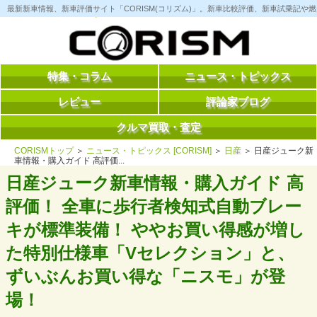
コ
最新新車情報、新車評価サイト「CORISM(コリズム)」。新車比較評価、新車試乗記
ン
テ
ン
ツ
へ
ス
特集・コラム
ニュース・トピックス
キ
ッ
レビュー
評論家ブログ
プ
クルマ買取・査定
CORISMトップ
＞
ニュース・トピックス [CORISM]
＞
日産
＞ 日産ジューク新
車情報・購入ガイド 高評価...
日産ジューク新車情報・購入ガイド 高
評価！ 全車に歩行者検知式自動ブレー
キが標準装備！ ややお買い得感が増し
た特別仕様車「Vセレクション」と、
ずいぶんお買い得な「ニスモ」が登
場！