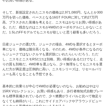
やお買い得感がある。
そして、新規設定されたニスモの価格は2,971,080円。なんとか300
万円を切った価格。ベースとなる16GT FOURに対して約27万円
高。プラスされた装備を考えると、ニスモはかなりお買い得感があ
る。ただ、残念なのはニスモが4WDのターボモデルにしかないこと
だ。1.5LのFFモデルでもニスモが欲しいと思う顧客も多いだろう。
日産ジュークの選び方。ジュークの場合、4WDを選択するとターボ
車になり、価格は随分高くなる。そのため、4WDが条件になるのな
らジュークではないクルマも選択肢にいれたらいいだろう。ただ
し、ニスモとニスモRSだけは別格。買い得感があるだけでなく、走
りの質も別格だ。4WD車を選ぶなら、少々無理をしてもニスモを選
んだ方が満足度は圧倒的に高い。ニスモシリーズは、リセールバリ
ューも高くなることも予想できる。
基本的に街乗りが中心で4WDが必要ないのなら、お勧めはやはり
15RX Vセレクション。お買い得感もあり、歩行者検知式自動ブレー
キも標準装備されているので、少々燃費がライバルと比べて物足り
なくても納得がいく。これにサイドエアバックやアラウンドビュー