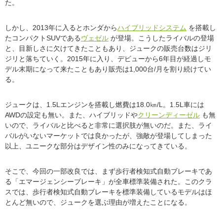
た。
しかし、2013年に入るとホンダから
ハイブリッドシステム
を搭載し
たコンパクトSUVである
ヴェゼル
が登場。こうしたライバルの登場
と、目新しさに欠けてきたこともあり、ジュークの販売台数はジリ
ジリと落ちていく。2015年に入り、デビューから6年目が経過しモ
デル末期になって来たこともあり販売は1,000台/月を割り続けてい
る。
ジュークは、1.5Lエンジンを搭載し燃費は18.0㎞/L。1.5L車には
AWDの設定も無い。また、ハイブリッドや
クリーンディーゼル
も無
いので、ライバルと比べると非常に選択肢が無いのだ。また、ライ
バルがいないマーケットでは良かったが、強敵が登場してしまった
以上、ユニークな部分はデザイン性のみになってきている。
そこで、今回の一部改良では、まず歩行者検知式自動ブレーキであ
る「エマージェンシーブレーキ」が全車標準装備された。このクラ
スでは、歩行者検知式自動ブレーキを標準装備しているモデルはほ
とんど無いので、ジュークを選ぶ理由が増えたことになる。