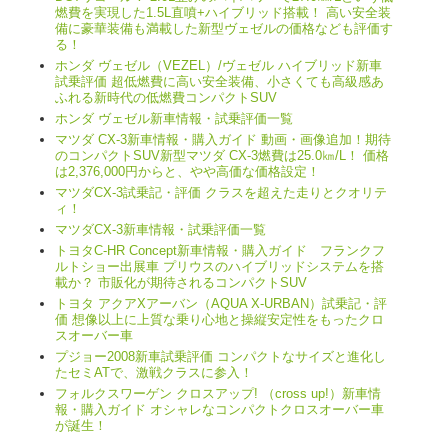
燃費を実現した1.5L直噴+ハイブリッド搭載！ 高い安全装
備に豪華装備も満載した新型ヴェゼルの価格なども評価す
る！
ホンダ ヴェゼル（VEZEL）/ヴェゼル ハイブリッド新車
試乗評価 超低燃費に高い安全装備、小さくても高級感あ
ふれる新時代の低燃費コンパクトSUV
ホンダ ヴェゼル新車情報・試乗評価一覧
マツダ CX-3新車情報・購入ガイド 動画・画像追加！期待
のコンパクトSUV新型マツダ CX-3燃費は25.0㎞/L！ 価格
は2,376,000円からと、やや高価な価格設定！
マツダCX-3試乗記・評価 クラスを超えた走りとクオリテ
ィ！
マツダCX-3新車情報・試乗評価一覧
トヨタC-HR Concept新車情報・購入ガイド フランクフ
ルトショー出展車 プリウスのハイブリッドシステムを搭
載か？ 市販化が期待されるコンパクトSUV
トヨタ アクアXアーバン（AQUA X-URBAN）試乗記・評
価 想像以上に上質な乗り心地と操縦安定性をもったクロ
スオーバー車
プジョー2008新車試乗評価 コンパクトなサイズと進化し
たセミATで、激戦クラスに参入！
フォルクスワーゲン クロスアップ! （cross up!）新車情
報・購入ガイド オシャレなコンパクトクロスオーバー車
が誕生！