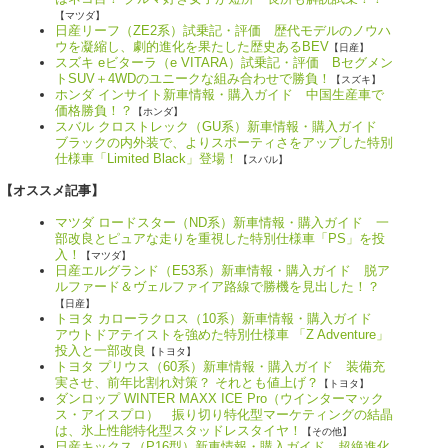
【マツダ】
日産リーフ（ZE2系）試乗記・評価 歴代モデルのノウハ
ウを凝縮し、劇的進化を果たした歴史あるBEV
【日産】
スズキ eビターラ（e VITARA）試乗記・評価 Bセグメン
トSUV＋4WDのユニークな組み合わせで勝負！
【スズキ】
ホンダ インサイト新車情報・購入ガイド 中国生産車で
価格勝負！？
【ホンダ】
スバル クロストレック（GU系）新車情報・購入ガイド
ブラックの内外装で、よりスポーティさをアップした特別
仕様車「Limited Black」登場！
【スバル】
【オススメ記事】
マツダ ロードスター（ND系）新車情報・購入ガイド 一
部改良とピュアな走りを重視した特別仕様車「PS」を投
入！
【マツダ】
日産エルグランド（E53系）新車情報・購入ガイド 脱ア
ルファード＆ヴェルファイア路線で勝機を見出した！？
【日産】
トヨタ カローラクロス（10系）新車情報・購入ガイド
アウトドアテイストを強めた特別仕様車 「Z Adventure」
投入と一部改良
【トヨタ】
トヨタ プリウス（60系）新車情報・購入ガイド 装備充
実させ、前年比割れ対策？ それとも値上げ？
【トヨタ】
ダンロップ WINTER MAXX ICE Pro（ウインターマック
ス・アイスプロ） 振り切り特化型マーケティングの結晶
は、氷上性能特化型スタッドレスタイヤ！
【その他】
日産キックス（P16型）新車情報・購入ガイド 超絶進化