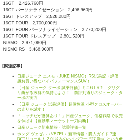
16GT 2,426,760円
16GT パーソナライゼーション 2,496,960円
16GT ドレスアップ 2,528,280円
16GT FOUR 2,700,000円
16GT FOUR パーソナライゼーション 2,770,200円
16GT FOUR ドレスアップ 2,801,520円
NISMO 2,971,080円
NISMO RS 3,468,960円
【関連記事】
日産ジューク ニスモ（JUKE NISMO）RS試乗記・評価
超お買い得なハイパフォーマンスSUV！
【日産 ジューク ターボ 試乗評価】ミニGT-R？ グリグ
リ曲がる抜群の気持ちよさ！ 前評判通りのジューク・タ
ーボの実力
【日産 ジューク 試乗評価】超個性派 小型クロスオーバー
の走りを試す！
「ニッチだが勝算あり！」日産ジューク、価格戦略で販売
を伸ばす【自動車マーケット一刀両断】
日産ジューク新車情報・試乗評価一覧
ホンダ ヴェゼル（VEZEL）新車情報・購入ガイド 7速
DCTリコール！ 2.0L並みのハイパワーで27.0㎞/Lという低