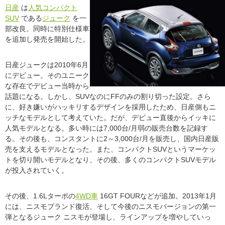
日産
は
人気コンパクト
SUV
である
ジューク
を一
部改良。同時に特別仕様車
を追加し発売を開始した。
日産ジュークは2010年6月
にデビュー。そのユニーク
な存在でデビュー当時から
話題になる。しかし、SUVなのにFFのみの割り切った設定。さら
に、好き嫌いがハッキリするデザインを採用したため、日産側もニ
ッチなモデルとして考えていた。だが、デビュー直後からイッキに
人気モデルとなる。多い時には7,000台/月弱の販売台数を記録す
る。その後も、コンスタントに2～3,000台/月を販売し、国内日産販
売を支えるモデルとなった。また、コンパクトSUVというマーケッ
トを切り開いモデルとなり、その後、多くのコンパクトSUVモデル
が投入されていく。
その後、1.6Lターボの
4WD車
16GT FOURなどが追加。2013年1月
には、ニスモブランド復活、そして今後のニスモバージョンの第一
弾となるジューク ニスモが登場し、ラインアップを増やしていっ