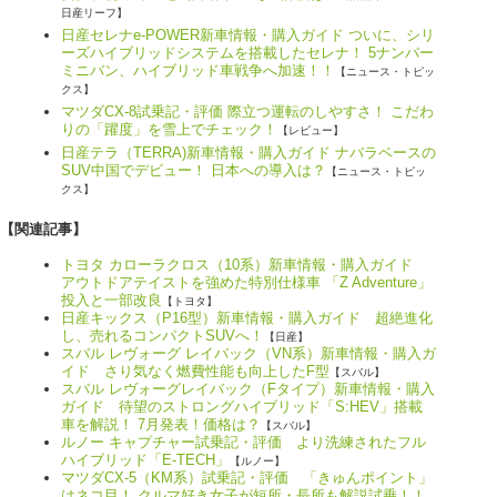
日産リーフ】
日産セレナe-POWER新車情報・購入ガイド ついに、シリ
ーズハイブリッドシステムを搭載したセレナ！ 5ナンバー
ミニバン、ハイブリッド車戦争へ加速！！
【ニュース・トピッ
クス】
マツダCX-8試乗記・評価 際立つ運転のしやすさ！ こだわ
りの「躍度」を雪上でチェック！
【レビュー】
日産テラ（TERRA)新車情報・購入ガイド ナバラベースの
SUV中国でデビュー！ 日本への導入は？
【ニュース・トピッ
クス】
【関連記事】
トヨタ カローラクロス（10系）新車情報・購入ガイド
アウトドアテイストを強めた特別仕様車 「Z Adventure」
投入と一部改良
【トヨタ】
日産キックス（P16型）新車情報・購入ガイド 超絶進化
し、売れるコンパクトSUVへ！
【日産】
スバル レヴォーグ レイバック（VN系）新車情報・購入ガ
イド さり気なく燃費性能も向上したF型
【スバル】
スバル レヴォーグレイバック（Fタイプ）新車情報・購入
ガイド 待望のストロングハイブリッド「S:HEV」搭載
車を解説！ 7月発表！価格は？
【スバル】
ルノー キャプチャー試乗記・評価 より洗練されたフル
ハイブリッド「E-TECH」
【ルノー】
マツダCX-5（KM系）試乗記・評価 「きゅんポイント」
はネコ目！ クルマ好き女子が短所・長所も解説試乗！！