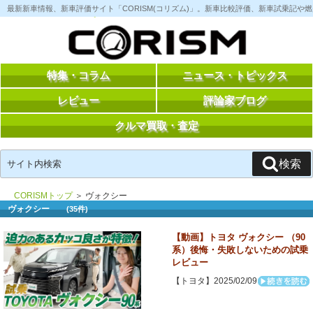
コ
最新新車情報、新車評価サイト「CORISM(コリズム)」。新車比較評価、新車試乗記
ン
テ
ン
ツ
へ
ス
特集・コラム
ニュース・トピックス
キ
ッ
レビュー
評論家ブログ
プ
クルマ買取・査定
検
検索
索:
CORISMトップ
＞ ヴォクシー
ヴォクシー
(35件)
【動画】トヨタ ヴォクシー （90
系）後悔・失敗しないための試乗
レビュー
【トヨタ】2025/02/09