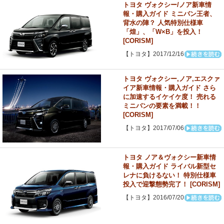
トヨタ ヴォクシー/ノア新車情
報・購入ガイド ミニバン王者、
背水の陣？ 人気特別仕様車
「煌」、「W×B」を投入！
[CORISM]
【トヨタ】2017/12/16
トヨタ ヴォクシー,ノア,エスクァ
イア新車情報・購入ガイド さら
に加速するイケイケ度！ 売れる
ミニバンの要素を満載！！
[CORISM]
【トヨタ】2017/07/06
トヨタ ノア＆ヴォクシー新車情
報・購入ガイド ライバル新型セ
レナに負けるない！ 特別仕様車
投入で迎撃態勢完了！ [CORISM]
【トヨタ】2016/07/20