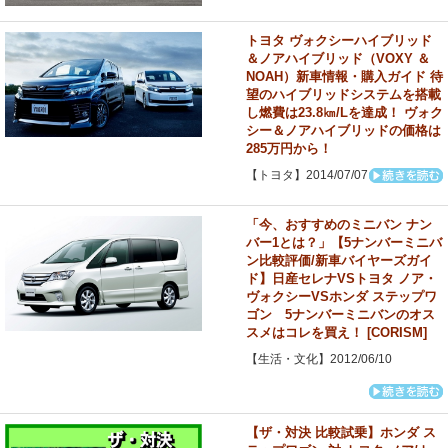
トヨタ ヴォクシーハイブリッド
＆ノアハイブリッド（VOXY ＆
NOAH）新車情報・購入ガイド 待
望のハイブリッドシステムを搭載
し燃費は23.8㎞/Lを達成！ ヴォク
シー＆ノアハイブリッドの価格は
285万円から！
【トヨタ】2014/07/07
「今、おすすめのミニバン ナン
バー1とは？」【5ナンバーミニバ
ン比較評価/新車バイヤーズガイ
ド】日産セレナVSトヨタ ノア・
ヴォクシーVSホンダ ステップワ
ゴン 5ナンバーミニバンのオス
スメはコレを買え！ [CORISM]
【生活・文化】2012/06/10
【ザ・対決 比較試乗】ホンダ ス