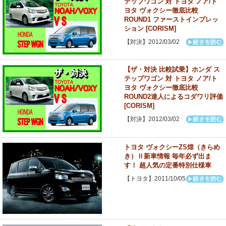
テップワゴン 対 トヨタ ノア/ト
ヨタ ヴォクシー徹底比較
ROUND1 ファーストインプレッ
ション [CORISM]
【対決】2012/03/02
【ザ・対決 比較試乗】ホンダ ス
テップワゴン 対 トヨタ ノア/ト
ヨタ ヴォクシー徹底比較
ROUND2達人によるコダワリ評価
[CORISM]
【対決】2012/03/02
トヨタ ヴォクシーZS煌（きらめ
き）Ⅱ新車情報 毎年必ず出ま
す！ 超人気の定番特別仕様車
【トヨタ】2011/10/05