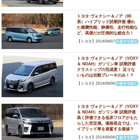
トヨタ ヴォクシー＆ノア（80
系）ハイブリッド試乗評価 優れ
た燃費性能、静粛性、走行性能な
ど、高価だが圧倒的な総合力！
【トヨタ】2014/08/07
トヨタ ヴォクシー＆ノア（VOXY
＆ NOAH）ガソリン車 試乗評価
クラストップの完成度！ 足りな
いものは自動ブレーキのみ！？
【トヨタ】2014/08/06
トヨタ ヴォクシー＆ノア（VOXY
＆ NOAH）ガソリン車 試乗評価
高く評価できる低床フロアがもた
らした安定感。価格視点では、ハ
イブリッド車を凌駕する価値？
【トヨタ】2014/08/06