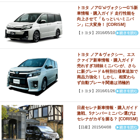
トヨタ ノアG’s/ヴォクシーG’S新
車情報・購入ガイド 走行性能を
向上させて「もっといいミニバ
ン」に大変身！ [CORISM]
【トヨタ】2016/05/10
トヨタ ノア＆ヴォクシー、エス
クァイア新車情報・購入ガイド
売れすぎ3姉妹ミニバンが、さら
に新グレード＆特別仕様車追加で
商品力強化！ しかし、相変わら
ず自動ブレーキ関連は消極的
【トヨタ】2016/01/26
日産セレナ新車情報・購入ガイド
激戦、5ナンバーミニバン選びは
セレナがカギを握る？ [CORISM]
【日産】2015/04/08