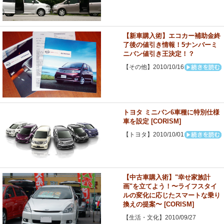
【新車購入術】エコカー補助金終
了後の値引き情報！5ナンバーミ
ニバン値引き王決定！？
【その他】2010/10/16
トヨタ ミニバン6車種に特別仕様
車を設定 [CORISM]
【トヨタ】2010/10/01
【中古車購入術】"幸せ家族計
画"を立てよう！〜ライフスタイ
ルの変化に応じたスマートな乗り
換えの提案〜 [CORISM]
【生活・文化】2010/09/27