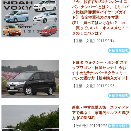
「今、おすすめの5ナンバーミニ
バン ナンバー1とは？」【ミニバ
ン比較評価/新車バイヤーズガイ
ド】 安全性重視のクルマ選
び！ 買ってはいけない？ or
買っていい！ オススメなトヨ
タのミニバンは？
【生活・文化】2011/03/14
トヨタ ヴォクシー・ホンダ ステ
ップワゴン・日産セレナ！ 今お
すすめな5ナンバーMクラスミニ
バンの選び方【新車購入ガイド】
【生活・文化】2011/02/26
新車・中古車購入術 スライドド
アで選ぶ！ 家電的クルマの選び
方 [CORISM]
【その他】2010/10/25