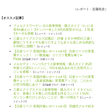
（レポート：
近藤暁史
）
【オススメ記事】
フォルクスワーゲン ポロ新車情報・購入ガイド ついに全
長4m越えに！ 3ナンバー化した6代目新型ポロは、1.0L直
3ターボを搭載
【ニュース・トピックス】
三菱エクリプスクロス試乗記・評価 さすが4WDの三菱！
豪快にリヤタイヤを振りだすような走りも楽しめる絶妙な
S-AWCに脱帽！
【レビュー】
【日産リーフ 長期評価レポートvol.6】 日差リーフの実電
費チェック！ （一般道編）コツコツ電費を稼ぐe-
Pedal
【評論家ブログ : 日産リーフ】
メルセデス・ベンツSクラス新車情報・購入ガイド 約20
年振りの直6エンジンに、ISGを組みあわせた次世代エン
ジンを搭載！
【ニュース・トピックス】
【日産リーフ 長期評価レポートvol.5】 日差リーフの実電
費チェック！ （高速道路編）実電費アップは、こだわり
の空力性能にあり！
【評論家ブログ : 日産リーフ】
三菱エクリプスクロス新車情報・購入ガイド スタイルに
走り、装備とスキ無しの完成度を誇るコンパクトSUV。
ガソリン車だけしかないことが、唯一の弱点？
【ニュース・
トピックス】
【日産リーフ 長期評価レポートvol.4】 30歳代クルマ好き