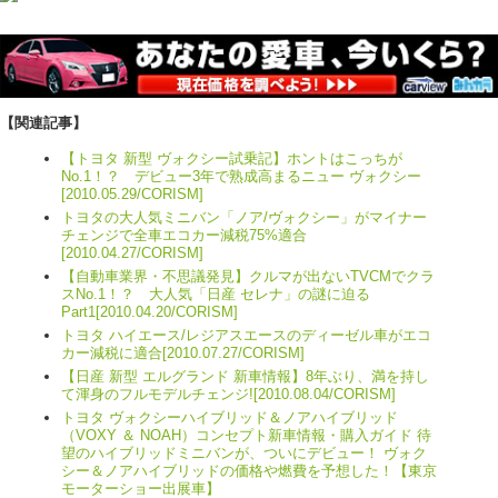
【関連記事】
【トヨタ 新型 ヴォクシー試乗記】ホントはこっちが
No.1！？ デビュー3年で熟成高まるニュー ヴォクシー
[2010.05.29/CORISM]
トヨタの大人気ミニバン「ノア/ヴォクシー」がマイナー
チェンジで全車エコカー減税75%適合
[2010.04.27/CORISM]
【自動車業界・不思議発見】クルマが出ないTVCMでクラ
スNo.1！？ 大人気「日産 セレナ」の謎に迫る
Part1[2010.04.20/CORISM]
トヨタ ハイエース/レジアスエースのディーゼル車がエコ
カー減税に適合[2010.07.27/CORISM]
【日産 新型 エルグランド 新車情報】8年ぶり、満を持し
て渾身のフルモデルチェンジ![2010.08.04/CORISM]
トヨタ ヴォクシーハイブリッド＆ノアハイブリッド
（VOXY ＆ NOAH）コンセプト新車情報・購入ガイド 待
望のハイブリッドミニバンが、ついにデビュー！ ヴォク
シー＆ノアハイブリッドの価格や燃費を予想した！【東京
モーターショー出展車】