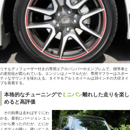
リヤもディフューザー付きの専用エアロバンパーやエンブレムで、標準車と
の差別化が図られている。エンジンはノーマルだが、専用マフラーはスポー
ティなサウンドを味わえる。タイヤ＆アルミホイールは18インチの大径タイ
プを装着する。
本格的なチューニングで
ミニバン
離れした走りを楽し
めると高評価
その効果は走ればすぐにわ
かる。最初にバージョン エッ
ジから乗ったのだが、とにか
くボディが硬い。硬いどころ