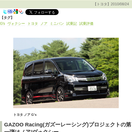
【トヨタ】2010/08/24
【タグ】
G's
ヴォクシー
トヨタ
ノア
ミニバン
試乗記
試乗評価
トヨタ ノア G's
GAZOO Racing(ガズーレーシング)プロジェクトの第