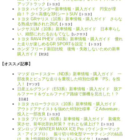
アップトラック
【トヨタ】
トヨタ ハイランダー新車情報・購入ガイド 円安が理
由！？ 少々高価な3列シートSUV
【トヨタ】
トヨタ GRヤリス（10系）新車情報・購入ガイド さらな
る熟成が施された26式
【トヨタ】
レクサスLM（10系）新車情報・購入ガイド 日本車らし
い、細部にわたるおもてなし
【レクサス】
トヨタ RAV4 PHEV（60系）新車情報・購入ガイド 優れ
た走りが楽しめるGR SPORTを設定！
【トヨタ】
ホンダ フリード新旧比較 後悔・失敗しないための新車
購入ガイド
【対決】
【オススメ記事】
マツダ ロードスター（ND系）新車情報・購入ガイド 一
部改良とピュアな走りを重視した特別仕様車「PS」を投
入！
【マツダ】
日産エルグランド（E53系）新車情報・購入ガイド 脱ア
ルファード＆ヴェルファイア路線で勝機を見出した！？
【日産】
トヨタ カローラクロス（10系）新車情報・購入ガイド
アウトドアテイストを強めた特別仕様車 「Z Adventure」
投入と一部改良
【トヨタ】
トヨタ プリウス（60系）新車情報・購入ガイド 装備充
実させ、前年比割れ対策？ それとも値上げ？
【トヨタ】
ダンロップ WINTER MAXX ICE Pro（ウインターマック
ス・アイスプロ） 振り切り特化型マーケティングの結晶
は、氷上性能特化型スタッドレスタイヤ！
【その他】