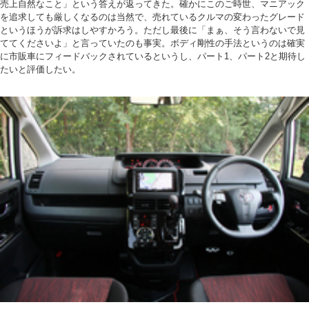
売上自然なこと」という答えが返ってきた。確かにこのご時世、マニアック
を追求しても厳しくなるのは当然で、売れているクルマの変わったグレード
というほうが訴求はしやすかろう。ただし最後に「まぁ、そう言わないで見
ててくださいよ」と言っていたのも事実。ボディ剛性の手法というのは確実
に市販車にフィードバックされているというし、パート1、パート2と期待し
たいと評価したい。