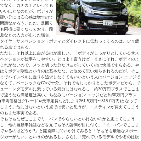
でなく、カチカチといっても
いいほどなのだが、ボディが
硬い分には安心感は増すので
問題なかろう。ただ、足回り
も同様に硬くなっており、段
差などの入力があった場合、
タイヤ→サスペンション→ボディとダイレクトに伝わってくるのは、少々疲
れる点ではある。
ただし、それ以上に曲がるのが楽しい。「ボディがしっかりとしているサス
ペンションが仕事をしやすい」とはよく言うけど、まさにそれ。ボディのよ
じれがないので、スッと切った分だけ曲がっていくのは快感ですらある。や
はりボディ剛性というのは基本だな、と改めて思い知らされるのだが、そこ
までハイレベルに走りを追求しなくてもいいという人はバージョン エッジで
なくて、ベーシックなG'sで十分。それでもしっかりとしたボディだから、チ
ューニングモデルに乗っている気分にはなれるし、約30万円プラスでここま
で違うなら満足度は高い。ちなみにバージョン エッジだと約60万円プラス
(車両価格はグレードや乗車定員などにより261.5万円〜315.0万円)となって
しまう。他にはないという点では安いと思うが、エスティマが買えてしまう
のもまた事実である。
そもそもなぜここまでミニバンでやらないといけないのかと思ってしまう
し、他の自動車雑誌などを見てもその論調が目に付く。「ミニバンでここま
でやるのはどうか?」と開発陣に問いかけてみると「そもそも最適なスポー
ツカーがない」というのがあるし、さらに「売れているモデルでやるのは販