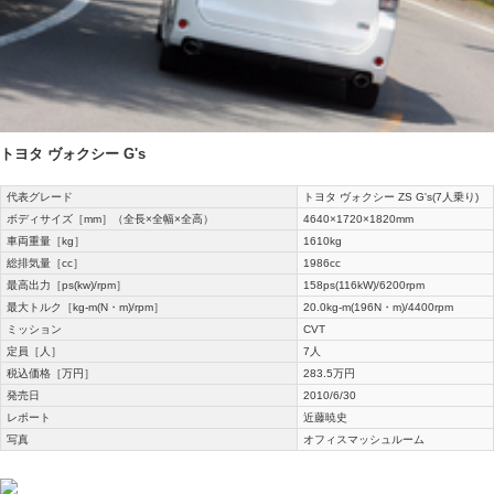
トヨタ ヴォクシー G's
代表グレード
トヨタ ヴォクシー ZS G's(7人乗り)
ボディサイズ［mm］（全長×全幅×全高）
4640×1720×1820mm
車両重量［kg］
1610kg
総排気量［cc］
1986cc
最高出力［ps(kw)/rpm］
158ps(116kW)/6200rpm
最大トルク［kg-m(N・m)/rpm］
20.0kg-m(196N・m)/4400rpm
ミッション
CVT
定員［人］
7人
税込価格［万円］
283.5万円
発売日
2010/6/30
レポート
近藤暁史
写真
オフィスマッシュルーム