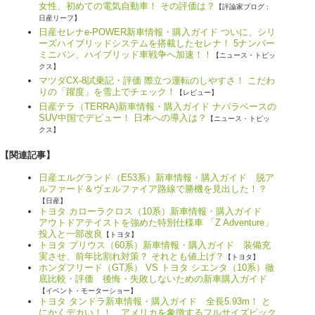
女性、初めての電気自動車！ その評価は？
【評論家ブログ :
日産リーフ】
日産セレナe-POWER新車情報・購入ガイド ついに、シリ
ーズハイブリッドシステムを搭載したセレナ！ 5ナンバー
ミニバン、ハイブリッド車戦争へ加速！！
【ニュース・トピッ
クス】
マツダCX-8試乗記・評価 際立つ運転のしやすさ！ こだわ
りの「躍度」を雪上でチェック！
【レビュー】
日産テラ（TERRA)新車情報・購入ガイド ナバラベースの
SUV中国でデビュー！ 日本への導入は？
【ニュース・トピッ
クス】
【関連記事】
日産エルグランド（E53系）新車情報・購入ガイド 脱ア
ルファード＆ヴェルファイア路線で勝機を見出した！？
【日産】
トヨタ カローラクロス（10系）新車情報・購入ガイド
アウトドアテイストを強めた特別仕様車 「Z Adventure」
投入と一部改良
【トヨタ】
トヨタ プリウス（60系）新車情報・購入ガイド 装備充
実させ、前年比割れ対策？ それとも値上げ？
【トヨタ】
ホンダフリード（GT系） VS トヨタ シエンタ（10系）徹
底比較・評価 後悔・失敗しないための新車購入ガイド
【イベント・モーターショー】
トヨタ タンドラ新車情報・購入ガイド 全長5.93m！ と
にかくデカい！！ アメリカを象徴するフルサイズピック