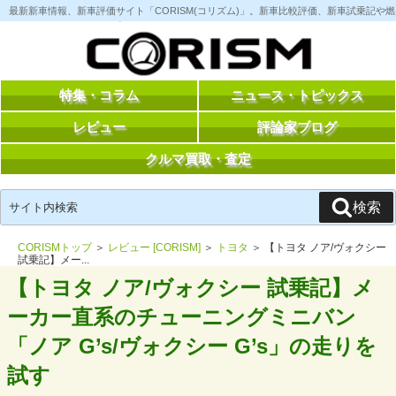
コ
最新新車情報、新車評価サイト「CORISM(コリズム)」。新車比較評価、新車試乗記
ン
テ
ン
ツ
へ
ス
特集・コラム
ニュース・トピックス
キ
ッ
レビュー
評論家ブログ
プ
クルマ買取・査定
検
検索
索:
CORISMトップ
＞
レビュー [CORISM]
＞
トヨタ
＞ 【トヨタ ノア/ヴォクシー
試乗記】メー...
【トヨタ ノア/ヴォクシー 試乗記】メ
ーカー直系のチューニングミニバン
「ノア G’s/ヴォクシー G’s」の走りを
試す