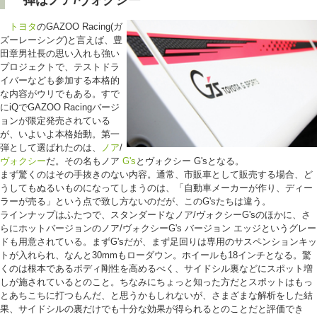
一弾はノア/ヴォクシー
トヨタ
のGAZOO Racing(ガ
ズーレーシング)と言えば、豊
田章男社長の思い入れも強い
プロジェクトで、テストドラ
イバーなども参加する本格的
な内容がウリでもある。すで
にiQでGAZOO Racingバージ
ョンが限定発売されている
が、いよいよ本格始動。第一
弾として選ばれたのは、
ノア
/
ヴォクシー
だ。その名もノア
G's
とヴォクシー G'sとなる。
まず驚くのはその手抜きのない内容。通常、市販車として販売する場合、ど
うしてもぬるいものになってしまうのは、「自動車メーカーが作り、ディー
ラーが売る」という点で致し方ないのだが、このG'sたちは違う。
ラインナップはふたつで、スタンダードなノア/ヴォクシーG'sのほかに、さ
らにホットバージョンのノア/ヴォクシーG's バージョン エッジというグレー
ドも用意されている。まずG'sだが、まず足回りは専用のサスペンションキッ
トが入れられ、なんと30mmもローダウン。ホイールも18インチとなる。驚
くのは根本であるボディ剛性を高めるべく、サイドシル裏などにスポット増
しが施されているとのこと。ちなみにちょっと知った方だとスポットはもっ
とあちこちに打つもんだ、と思うかもしれないが、さまざまな解析をした結
果、サイドシルの裏だけでも十分な効果が得られるとのことだと評価でき