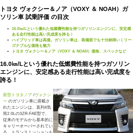
トヨタ ヴォクシー＆ノア（VOXY ＆ NOAH）ガ
ソリン車 試乗評価 の目次
16.0㎞/Lという優れた低燃費性能を持つガソリンエンジンに、安定感
ある走行性能は高い完成度を誇る！
ハイブリッド車は高価。ガソリン車は、装備面でも十分納得いくリー
ズナブルな価格も魅力
トヨタ ヴォクシー＆ノア（VOXY ＆ NOAH）価格、スペックなど
16.0㎞/Lという優れた低燃費性能を持つガソリン
エンジンに、安定感ある走行性能は高い完成度を
誇る！
新型トヨタ
ノア
/
ヴォクシ
ー
のガソリン車に搭載さ
れたエンジンは、直列4気
筒2.0Lの3ZR-FAE型で、
従来のモデルから基本的に
キャリーオーバーされてい
る。トランスミッションも