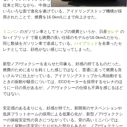
従来と同じながら、中身は
いろいろな面で進化を遂げている。アイドリングストップ機構が採
用されたことで、燃費を16.0km/Lにまで向上させた。
ミニバン
のガソリン車としてトップの燃費というか、日産
セレナ
の
Sハイブリッド で最も燃費の良い仕様のモデルが16.0km/Lだから、
同じ数値をガソリン車で達成している。
ハイブリッド
を名乗ったセ
レナとしては、顔色がない感じになってしまった。
新型ノア/ヴォクシーを走らせた印象も、好感の持てるものだった。
燃費のために走りを鈍くした感じではなく、普通に走って燃費も良
いクルマに仕上がっている。アイドリングストップから再始動する
ときの振動や騒音については、ECOモーターを採用するセレナのほ
うに一日の長があるが、ノア/ヴォクシーの仕様も不満を感じるほど
ではない。
安定感のある走りにも、好感が持てた。新開発のサスペンションや
低床プラットホームの採用による低重心化が、新型ノア/ヴォククシ
ーの操縦安定性の良さにつながっている。背の高いミニバンでは、
とかく挙動が不安定になりがちな部分もあるが、ノア/ヴォククシー