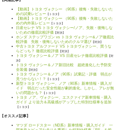
【動画】トヨタ ヴォクシー （90系）後悔・失敗しないた
めの試乗レビュー
【トヨタ】
【動画】トヨタ ヴォクシー （90系）後悔・失敗しないた
めの内外装レビュー
【トヨタ】
日産セレナ VS トヨタ ヴォクシー/ノア、失敗・後悔しな
いための徹底比較評価
【対決】
ホンダ ステップワゴン vs トヨタ ヴォクシー&ノア徹底比
較評価 失敗・後悔しないためのクルマ選び
【対決】
中古トヨタ アルファード VS トヨタヴォクシー、買うな
らどっち？ 徹底比較評価
【対決】
トヨタ ヴォクシー＆ノア VS 日産セレナ徹底比較評価
【対
決】
トヨタ ヴォクシー＆ノア新旧比較 超絶進化した予防安
全装備
【対決】
トヨタ ヴォクシー＆ノア（90系）試乗記・評価 弱点が
見つからない！？
【トヨタ】
新型トヨタ ヴォクシー、ノア（90系）新車情報・購入ガ
イド 弱点だった安全性能が劇的進化。しかし、アレが無
いの問題かも？
【トヨタ】
トヨタ ノア、ヴォクシー、エスクァイア新車情報・購入
ガイド より迫力＆高級感がアップした特別仕様車を追加
【トヨタ】
【オススメ記事】
マツダ ロードスター（ND系）新車情報・購入ガイド 一
部改良とピュアな走りを重視した特別仕様車「PS」を投