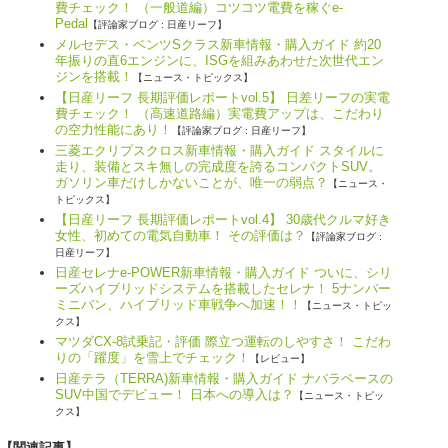
費チェック！ （一般道編）コツコツ電費を稼ぐe-
Pedal
【評論家ブログ : 日産リーフ】
メルセデス・ベンツSクラス新車情報・購入ガイド 約20
年振りの直6エンジンに、ISGを組みあわせた次世代エン
ジンを搭載！
【ニュース・トピックス】
【日産リーフ 長期評価レポートvol.5】 日差リーフの実電
費チェック！ （高速道路編）実電費アップは、こだわり
の空力性能にあり！
【評論家ブログ : 日産リーフ】
三菱エクリプスクロス新車情報・購入ガイド スタイルに
走り、装備とスキ無しの完成度を誇るコンパクトSUV。
ガソリン車だけしかないことが、唯一の弱点？
【ニュース・
トピックス】
【日産リーフ 長期評価レポートvol.4】 30歳代クルマ好き
女性、初めての電気自動車！ その評価は？
【評論家ブログ :
日産リーフ】
日産セレナe-POWER新車情報・購入ガイド ついに、シリ
ーズハイブリッドシステムを搭載したセレナ！ 5ナンバー
ミニバン、ハイブリッド車戦争へ加速！！
【ニュース・トピッ
クス】
マツダCX-8試乗記・評価 際立つ運転のしやすさ！ こだわ
りの「躍度」を雪上でチェック！
【レビュー】
日産テラ（TERRA)新車情報・購入ガイド ナバラベースの
SUV中国でデビュー！ 日本への導入は？
【ニュース・トピッ
クス】
【関連記事】