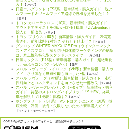
入！
【マツダ】
日産エルグランド（E53系）新車情報・購入ガイド 脱ア
ルファード＆ヴェルファイア路線で勝機を見出した！？
【日産】
トヨタ カローラクロス（10系）新車情報・購入ガイド
アウトドアテイストを強めた特別仕様車 「Z Adventure」
投入と一部改良
【トヨタ】
トヨタ プリウス（60系）新車情報・購入ガイド 装備充
実させ、前年比割れ対策？ それとも値上げ？
【トヨタ】
ダンロップ WINTER MAXX ICE Pro（ウインターマック
ス・アイスプロ） 振り切り特化型マーケティングの結晶
は、氷上性能特化型スタッドレスタイヤ！
【その他】
日産キックス（P16型）新車情報・購入ガイド 超絶進化
し、売れるコンパクトSUVへ！
【日産】
スバル レヴォーグ レイバック（VN系）新車情報・購入ガ
イド さり気なく燃費性能も向上したF型
【スバル】
スバル レヴォーグ（VN系）新車情報・購入ガイド 走行
性能向上とコネクティッドを向上させた一部改良
【スバル】
スバル レヴォーグレイバック（Fタイプ）新車情報・購入
ガイド 待望のストロングハイブリッド「S:HEV」搭載
車を解説！ 7月発表！価格は？
【スバル】
ホンダフリード（GT系） VS トヨタ シエンタ（10系）徹
底比較・評価 後悔・失敗しないための新車購入ガイド
【イベント・モーターショー】
CORISM公式アカウントをフォローし、最新記事をチェック！