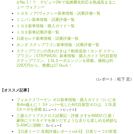
がNo.1！？ デビュー3年で低燃費化対応＆熟成高まるニ
ュー ヴォクシー
トヨタ ノア/ヴォクシー新車情報・試乗評価一覧
ミニバン新車情報・試乗評価一覧
トヨタ新車情報・購入ガイド一覧
トヨタ新車試乗評価一覧
日産セレナ新車情報・試乗評価一覧
ホンダ ステップワゴン新車情報・試乗評価一覧
ステップワゴンの売れ行きは？動画追加！ホンダ ステッ
プワゴン（STEPWGN）新車情報・購入ガイド 5代目新型
ステップワゴン、1.5Lターボエンジンを搭載。価格は約
229万円から、燃費は17.0㎞/L！
（レポート：
松下 宏
）
【オススメ記事】
フォルクスワーゲン ポロ新車情報・購入ガイド ついに全
長4m越えに！ 3ナンバー化した6代目新型ポロは、1.0L直
3ターボを搭載
【ニュース・トピックス】
三菱エクリプスクロス試乗記・評価 さすが4WDの三菱！
豪快にリヤタイヤを振りだすような走りも楽しめる絶妙な
S-AWCに脱帽！
【レビュー】
【日産リーフ 長期評価レポートvol.6】 日差リーフの実電