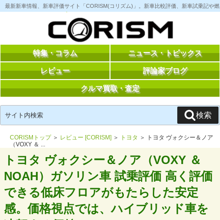
コ
最新新車情報、新車評価サイト「CORISM(コリズム)」。新車比較評価、新車試乗記
ン
テ
ン
ツ
へ
ス
特集・コラム
ニュース・トピックス
キ
ッ
レビュー
評論家ブログ
プ
クルマ買取・査定
検
検索
索:
CORISMトップ
＞
レビュー [CORISM]
＞
トヨタ
＞ トヨタ ヴォクシー＆ノア
（VOXY ＆ ...
トヨタ ヴォクシー＆ノア（VOXY ＆
NOAH）ガソリン車 試乗評価 高く評価
できる低床フロアがもたらした安定
感。価格視点では、ハイブリッド車を