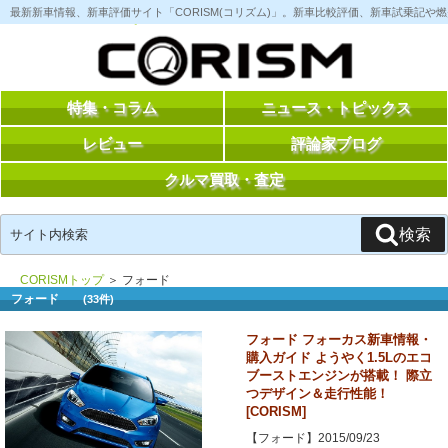
コ
最新新車情報、新車評価サイト「CORISM(コリズム)」。新車比較評価、新車試乗記
ン
テ
ン
ツ
へ
ス
特集・コラム
ニュース・トピックス
キ
ッ
レビュー
評論家ブログ
プ
クルマ買取・査定
検
検索
索:
CORISMトップ
＞ フォード
フォード
(33件)
フォード フォーカス新車情報・
購入ガイド ようやく1.5Lのエコ
ブーストエンジンが搭載！ 際立
つデザイン＆走行性能！
[CORISM]
【フォード】2015/09/23