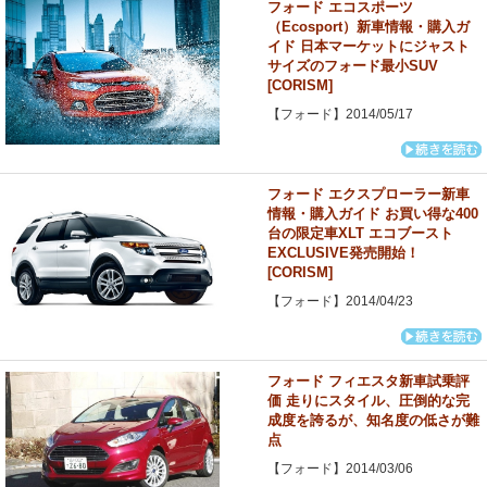
フォード エコスポーツ
（Ecosport）新車情報・購入ガ
イド 日本マーケットにジャスト
サイズのフォード最小SUV
[CORISM]
【フォード】2014/05/17
フォード エクスプローラー新車
情報・購入ガイド お買い得な400
台の限定車XLT エコブースト
EXCLUSIVE発売開始！
[CORISM]
【フォード】2014/04/23
フォード フィエスタ新車試乗評
価 走りにスタイル、圧倒的な完
成度を誇るが、知名度の低さが難
点
【フォード】2014/03/06