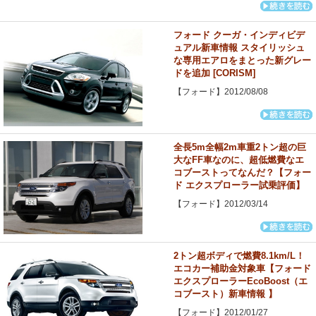
フォード クーガ・インディビデ
ュアル新車情報 スタイリッシュ
な専用エアロをまとった新グレー
ドを追加 [CORISM]
【フォード】2012/08/08
全長5m全幅2m車重2トン超の巨
大なFF車なのに、超低燃費なエ
コブーストってなんだ？【フォー
ド エクスプローラー試乗評価】
【フォード】2012/03/14
2トン超ボディで燃費8.1km/L！
エコカー補助金対象車【フォード
エクスプローラーEcoBoost（エ
コブースト）新車情報 】
【フォード】2012/01/27