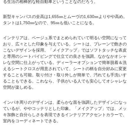
る生活の相棒的な軽自動車ということなのだろう。
新型キャンバスの全高は1,655㎜とムーヴの1,630㎜よりやや高め。
タントは1,750㎜なので、95㎜も低いことになる。
インテリアは、ベージュ系でまとめられていて明るい空間になって
おり、広々とした印象を与えている。シートは、プレーンで飽きの
こないデザインを採用。「メイクアップ」ではソフトタッチな表皮
と専用のシートパイピングで仕立ての良さを強調。なかなかオシャ
レな空間に仕上がっている。ディーラーオプションで簡単脱着＆洗
えるシートクロスが用意されていて、シートの柄を自分好みに変更
することも可能。取り付け・取り外しが簡単で、汚れても手洗いす
ることもできる。これなら、子供がいる人でも安心してオシャレな
空間が楽しめる。
インパネ周りのデザインは、柔らかな面を強調したデザインになっ
ているが、ややコッテリとした印象。「メイクアップ」では、メッ
キ加飾と自分らしさを表現できるインテリアアクセントカラーで、
室内をコーディネートできる。