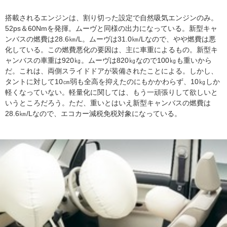
搭載されるエンジンは、割り切った設定で自然吸気エンジンのみ。
52ps＆60Nmを発揮。ムーヴと同様の出力になっている。新型キャ
ンバスの燃費は28.6㎞/L。ムーヴは31.0㎞/Lなので、やや燃費は悪
化している。この燃費悪化の要因は、主に車重によるもの。新型キ
ャンバスの車重は920㎏。ムーヴは820㎏なので100㎏も重いから
だ。これは、両側スライドドアが装備されたことによる。しかし、
タントに対して10㎝弱も全高を抑えたのにもかかわらず、10㎏しか
軽くなっていない。軽量化に関しては、もう一頑張りして欲しいと
いうところだろう。ただ、重いとはいえ新型キャンバスの燃費は
28.6㎞/Lなので、エコカー減税免税対象になっている。