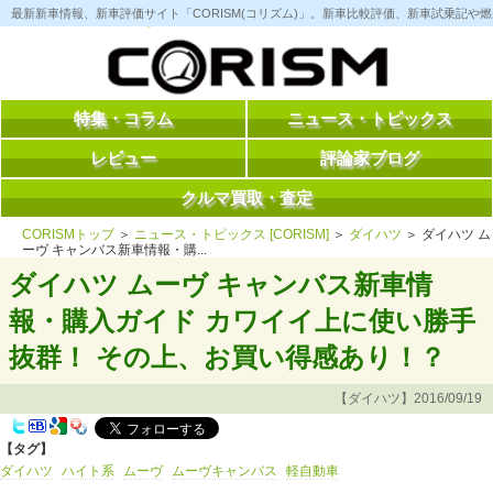
コ
最新新車情報、新車評価サイト「CORISM(コリズム)」。新車比較評価、新車試乗記
ン
テ
ン
ツ
へ
ス
特集・コラム
ニュース・トピックス
キ
ッ
レビュー
評論家ブログ
プ
クルマ買取・査定
CORISMトップ
＞
ニュース・トピックス [CORISM]
＞
ダイハツ
＞ ダイハツ ム
ーヴ キャンバス新車情報・購...
ダイハツ ムーヴ キャンバス新車情
報・購入ガイド カワイイ上に使い勝手
抜群！ その上、お買い得感あり！？
【ダイハツ】2016/09/19
【タグ】
ダイハツ
ハイト系
ムーヴ
ムーヴキャンバス
軽自動車