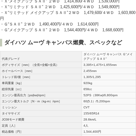
・Ｘ“メイクアップ ＳＡⅡ” ２ＷＤ 1,414,800/４ＷＤ 1,539,000円
・Ｘ“リミテッド ＳＡⅡ” ２ＷＤ 1,425,600円/４ＷＤ 1,549,800円
・Ｘ“リミテッド メイクアップ ＳＡⅡ”２ＷＤ 1,479,600/４ＷＤ 1,603,800
円
・Ｇ“ＳＡⅡ” ２ＷＤ 1,490,400円/４ＷＤ 1,614,600円
・Ｇ“メイクアップ ＳＡⅡ” ２ＷＤ 1,544,400円/４ＷＤ 1,668,600円
ダイハツ ムーヴ キャンバス燃費、スペックなど
ダイハツ ムーヴ キャンバス Ｇ“メイ
代表グレード
クアップ ＳＡⅡ”
ボディサイズ［mm］（全長×全幅×全高）
3,395×1,475×1,655mm
ホイールベース［mm］
2,455mm
トレッド前/後［mm］
1,305/1,295
車両重量［kg］
920kg
総排気量［cc］
658cc
エンジン最高出力［ps(kw)/rpm］
52PS（38Kw)/6,800rpm
エンジン最大トルク［N・m（kg-m）/rpm］
60(5.1）/5,200rpm
ミッション
CVT
タイヤサイズ
155/65R14
JC08モード燃費
28.6km/L
定員［人］
4人
税込価格［円］
1,544,400円