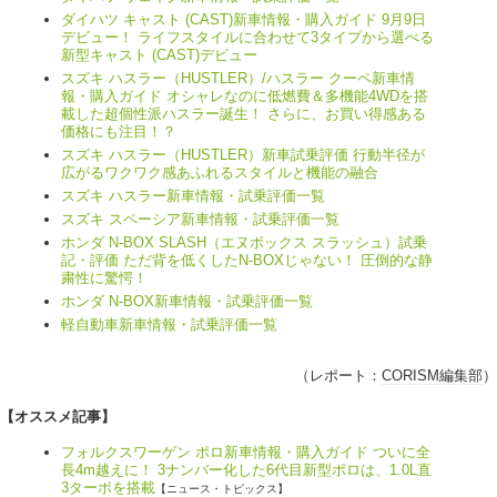
ダイハツ キャスト (CAST)新車情報・購入ガイド 9月9日
デビュー！ ライフスタイルに合わせて3タイプから選べる
新型キャスト (CAST)デビュー
スズキ ハスラー（HUSTLER）/ハスラー クーペ新車情
報・購入ガイド オシャレなのに低燃費＆多機能4WDを搭
載した超個性派ハスラー誕生！ さらに、お買い得感ある
価格にも注目！？
スズキ ハスラー（HUSTLER）新車試乗評価 行動半径が
広がるワクワク感あふれるスタイルと機能の融合
スズキ ハスラー新車情報・試乗評価一覧
スズキ スペーシア新車情報・試乗評価一覧
ホンダ N-BOX SLASH（エヌボックス スラッシュ）試乗
記・評価 ただ背を低くしたN-BOXじゃない！ 圧倒的な静
粛性に驚愕！
ホンダ N-BOX新車情報・試乗評価一覧
軽自動車新車情報・試乗評価一覧
（レポート：
CORISM編集部
）
【オススメ記事】
フォルクスワーゲン ポロ新車情報・購入ガイド ついに全
長4m越えに！ 3ナンバー化した6代目新型ポロは、1.0L直
3ターボを搭載
【ニュース・トピックス】