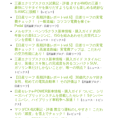
三菱エクリプスクロス試乗記・評価 さすが4WDの三菱！
豪快にリヤタイヤを振りだすような走りも楽しめる絶妙な
S-AWCに脱帽！
【レビュー】
【日産リーフ 長期評価レポートvol.6】 日差リーフの実電
費チェック！ （一般道編）コツコツ電費を稼ぐe-
Pedal
【評論家ブログ : 日産リーフ】
メルセデス・ベンツSクラス新車情報・購入ガイド 約20
年振りの直6エンジンに、ISGを組みあわせた次世代エン
ジンを搭載！
【ニュース・トピックス】
【日産リーフ 長期評価レポートvol.5】 日差リーフの実電
費チェック！ （高速道路編）実電費アップは、こだわり
の空力性能にあり！
【評論家ブログ : 日産リーフ】
三菱エクリプスクロス新車情報・購入ガイド スタイルに
走り、装備とスキ無しの完成度を誇るコンパクトSUV。
ガソリン車だけしかないことが、唯一の弱点？
【ニュース・
トピックス】
【日産リーフ 長期評価レポートvol.4】 30歳代クルマ好き
女性、初めての電気自動車！ その評価は？
【評論家ブログ :
日産リーフ】
日産セレナe-POWER新車情報・購入ガイド ついに、シリ
ーズハイブリッドシステムを搭載したセレナ！ 5ナンバー
ミニバン、ハイブリッド車戦争へ加速！！
【ニュース・トピッ
クス】
マツダCX-8試乗記・評価 際立つ運転のしやすさ！ こだわ
りの「躍度」を雪上でチェック！
【レビュー】