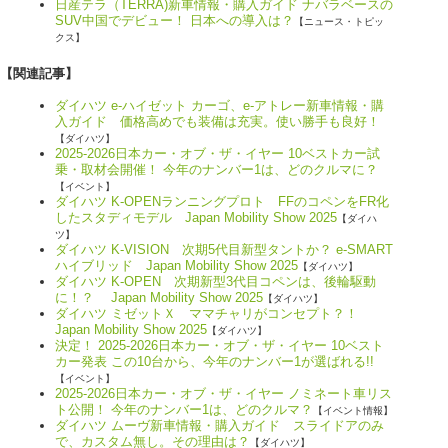
日産テラ（TERRA)新車情報・購入ガイド ナバラベースの
SUV中国でデビュー！ 日本への導入は？
【ニュース・トピッ
クス】
【関連記事】
ダイハツ e-ハイゼット カーゴ、e-アトレー新車情報・購
入ガイド 価格高めでも装備は充実。使い勝手も良好！
【ダイハツ】
2025-2026日本カー・オブ・ザ・イヤー 10ベストカー試
乗・取材会開催！ 今年のナンバー1は、どのクルマに？
【イベント】
ダイハツ K-OPENランニングプロト FFのコペンをFR化
したスタディモデル Japan Mobility Show 2025
【ダイハ
ツ】
ダイハツ K-VISION 次期5代目新型タントか？ e-SMART
ハイブリッド Japan Mobility Show 2025
【ダイハツ】
ダイハツ K-OPEN 次期新型3代目コペンは、後輪駆動
に！？ Japan Mobility Show 2025
【ダイハツ】
ダイハツ ミゼットＸ ママチャリがコンセプト？！
Japan Mobility Show 2025
【ダイハツ】
決定！ 2025-2026日本カー・オブ・ザ・イヤー 10ベスト
カー発表 この10台から、今年のナンバー1が選ばれる!!
【イベント】
2025-2026日本カー・オブ・ザ・イヤー ノミネート車リス
ト公開！ 今年のナンバー1は、どのクルマ？
【イベント情報】
ダイハツ ムーヴ新車情報・購入ガイド スライドアのみ
で、カスタム無し。その理由は？
【ダイハツ】