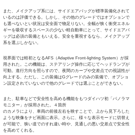
また、メイクアップ系には、サイドエアバッグが標準装備化されて
いるのは評価できる。しかし、その他のグレードではオプションで
も選べないとい状況は安全面で物足りない。全幅が狭く衝突エネル
ギーを吸収するスペースの少ない軽自動車にとって、サイドエアバ
ッグは必須の装備ともいえる。安全を重視するなら、メイクアップ
系を選ぶしかない。
視界面では軽初となるAFS（Adaptive Front-lighting System）が採
用された。この機能は、ステアリング操作に応じてヘッドランプが
可動。進行方向を照らすので、夜間のカーブや交差点での視認性が
向上する。ただし、この装備はGグレードのみの装備で、オプショ
ン設定されていないので他のグレードでは選ぶことができない。
また、駐車などで安全性を高める機能をもつダイハツ初「パノラマ
モニター」が採用された。４箇所
のカメラにより、車両の前後左右を映すことで、上から見下ろした
ような映像をナビ画面に表示。さらに、様々な表示モードに切替え
が可能で、狭い道でのすれ違い時や、見通しの悪い交差点で安全性
を高めてくれる。