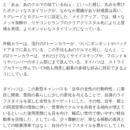
と「あぁ、あのクルマの似ているねぇ」といった感じ。丸みを帯び
たボクシィなスタイリングが、なかなか愛嬌があり好感度は高い。
ＸグレードとＧグレードに設定した「メイクアップ」では、様々な
メッキ加飾や、リヤコンビランプのクリアクリスタル化により上質
感を表現。よりオシャレなスタイリングになっている。
外観カラーは、流行の2トーンカラーが、ついにボンネットやバック
ドアまでに及んでいる。この手法もあのクルマと同じ。なんと、こ
の2トーンカラーは、それだけでなくサイドステップや、フロント＆
リヤバンパーのボトム部にまで及んでいる。ダイハツは、ストライ
プカラーと呼んでいて8色も用意し顧客の多様な好みに対応できるよ
うにしている。
ダイハツは、この新型キャンバスを「近年の女性の行動特性」に着
目し開発。普段の暮らしに少しの変化を与えることで、自身のライ
フスタイルを楽しむ女性をターゲットにした。その他、近年、親と
の同居世帯の増加に伴い、世帯内でクルマを共有する傾向が増えて
いるといった使用実態にも目を向け、幅広い世代で使いやすい軽自
動車を目指した、としている。少々難解だが、単なる移動の道具と
しての軽乗用車ではなく、自分のライフスタイルを豊かにしてくれ