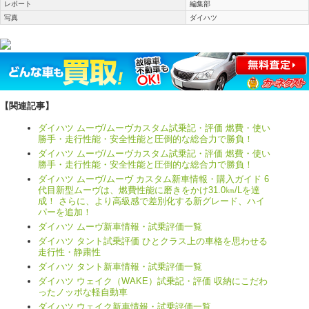
レポート
編集部
写真
ダイハツ
【関連記事】
ダイハツ ムーヴ/ムーヴカスタム試乗記・評価 燃費・使い
勝手・走行性能・安全性能と圧倒的な総合力で勝負！
ダイハツ ムーヴ/ムーヴカスタム試乗記・評価 燃費・使い
勝手・走行性能・安全性能と圧倒的な総合力で勝負！
ダイハツ ムーヴ/ムーヴ カスタム新車情報・購入ガイド 6
代目新型ムーヴは、燃費性能に磨きをかけ31.0㎞/Lを達
成！ さらに、より高級感で差別化する新グレード、ハイ
パーを追加！
ダイハツ ムーヴ新車情報・試乗評価一覧
ダイハツ タント試乗評価 ひとクラス上の車格を思わせる
走行性・静粛性
ダイハツ タント新車情報・試乗評価一覧
ダイハツ ウェイク（WAKE）試乗記・評価 収納にこだわ
ったノッポな軽自動車
ダイハツ ウェイク新車情報・試乗評価一覧