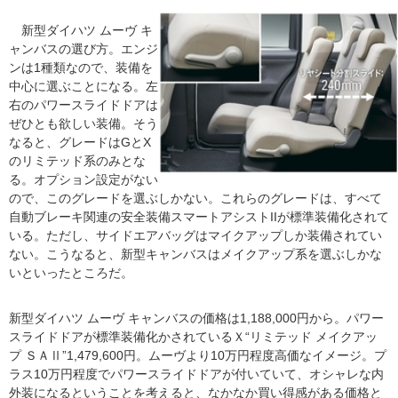
新型ダイハツ ムーヴ キ
ャンバスの選び方。エンジ
ンは1種類なので、装備を
中心に選ぶことになる。左
右のパワースライドドアは
ぜひとも欲しい装備。そう
なると、グレードはGとX
のリミテッド系のみとな
る。オプション設定がない
ので、このグレードを選ぶしかない。これらのグレードは、すべて
自動ブレーキ関連の安全装備スマートアシストIIが標準装備化されて
いる。ただし、サイドエアバッグはマイクアップしか装備されてい
ない。こうなると、新型キャンバスはメイクアップ系を選ぶしかな
いといったところだ。
新型ダイハツ ムーヴ キャンバスの価格は1,188,000円から。パワー
スライドドアが標準装備化かされているＸ“リミテッド メイクアッ
プ ＳＡⅡ”1,479,600円。ムーヴより10万円程度高価なイメージ。プ
ラス10万円程度でパワースライドドアが付いていて、オシャレな内
外装になるということを考えると、なかなか買い得感がある価格と