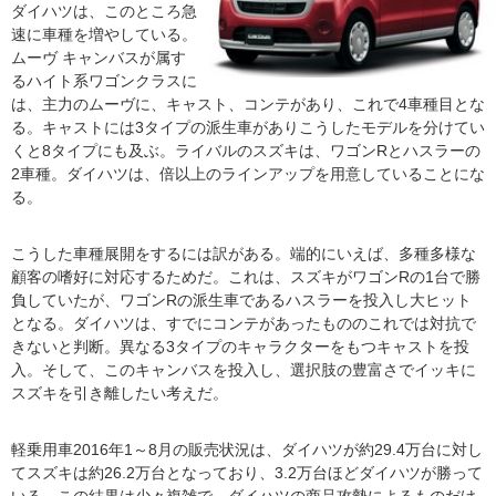
ダイハツは、このところ急
速に車種を増やしている。
ムーヴ キャンバスが属す
るハイト系ワゴンクラスに
は、主力のムーヴに、キャスト、コンテがあり、これで4車種目とな
る。キャストには3タイプの派生車がありこうしたモデルを分けてい
くと8タイプにも及ぶ。ライバルのスズキは、ワゴンRとハスラーの
2車種。ダイハツは、倍以上のラインアップを用意していることにな
る。
こうした車種展開をするには訳がある。端的にいえば、多種多様な
顧客の嗜好に対応するためだ。これは、スズキがワゴンRの1台で勝
負していたが、ワゴンRの派生車であるハスラーを投入し大ヒット
となる。ダイハツは、すでにコンテがあったもののこれでは対抗で
きないと判断。異なる3タイプのキャラクターをもつキャストを投
入。そして、このキャンバスを投入し、選択肢の豊富さでイッキに
スズキを引き離したい考えだ。
軽乗用車2016年1～8月の販売状況は、ダイハツが約29.4万台に対し
てスズキは約26.2万台となっており、3.2万台ほどダイハツが勝って
いる。この結果は少々複雑で、ダイハツの商品攻勢によるものだけ