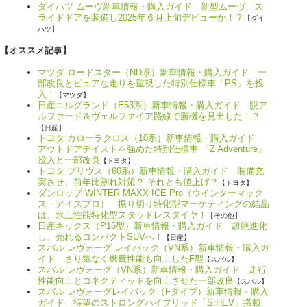
ダイハツ ムーヴ新車情報・購入ガイド 新型ムーヴ、ス
ライドドアを装備し2025年６月上旬デビューか！？
【ダイ
ハツ】
【オススメ記事】
マツダ ロードスター（ND系）新車情報・購入ガイド 一
部改良とピュアな走りを重視した特別仕様車「PS」を投
入！
【マツダ】
日産エルグランド（E53系）新車情報・購入ガイド 脱ア
ルファード＆ヴェルファイア路線で勝機を見出した！？
【日産】
トヨタ カローラクロス（10系）新車情報・購入ガイド
アウトドアテイストを強めた特別仕様車 「Z Adventure」
投入と一部改良
【トヨタ】
トヨタ プリウス（60系）新車情報・購入ガイド 装備充
実させ、前年比割れ対策？ それとも値上げ？
【トヨタ】
ダンロップ WINTER MAXX ICE Pro（ウインターマック
ス・アイスプロ） 振り切り特化型マーケティングの結晶
は、氷上性能特化型スタッドレスタイヤ！
【その他】
日産キックス（P16型）新車情報・購入ガイド 超絶進化
し、売れるコンパクトSUVへ！
【日産】
スバル レヴォーグ レイバック（VN系）新車情報・購入ガ
イド さり気なく燃費性能も向上したF型
【スバル】
スバル レヴォーグ（VN系）新車情報・購入ガイド 走行
性能向上とコネクティッドを向上させた一部改良
【スバル】
スバル レヴォーグレイバック（Fタイプ）新車情報・購入
ガイド 待望のストロングハイブリッド「S:HEV」搭載