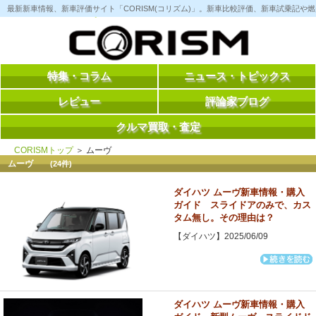
コ
最新新車情報、新車評価サイト「CORISM(コリズム)」。新車比較評価、新車試乗記
ン
テ
ン
ツ
へ
ス
特集・コラム
ニュース・トピックス
キ
ッ
レビュー
評論家ブログ
プ
クルマ買取・査定
CORISMトップ
＞ ムーヴ
ムーヴ
(24件)
ダイハツ ムーヴ新車情報・購入
ガイド スライドアのみで、カス
タム無し。その理由は？
【ダイハツ】2025/06/09
ダイハツ ムーヴ新車情報・購入