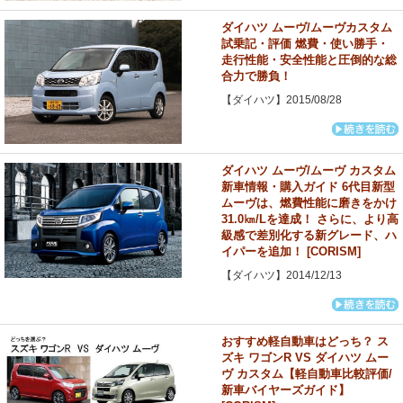
ダイハツ ムーヴ/ムーヴカスタム
試乗記・評価 燃費・使い勝手・
走行性能・安全性能と圧倒的な総
合力で勝負！
【ダイハツ】2015/08/28
ダイハツ ムーヴ/ムーヴ カスタム
新車情報・購入ガイド 6代目新型
ムーヴは、燃費性能に磨きをかけ
31.0㎞/Lを達成！ さらに、より高
級感で差別化する新グレード、ハ
イパーを追加！ [CORISM]
【ダイハツ】2014/12/13
おすすめ軽自動車はどっち？ ス
ズキ ワゴンR VS ダイハツ ムー
ヴ カスタム【軽自動車比較評価/
新車バイヤーズガイド】