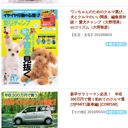
ワンちゃんのためのクルマ選び。
犬とクルマのいい関係、編集長対
談！ 愛犬チャンプ（大野理美）
vsコリズム（大岡智彦）
【生活・文化】2010/08/24
新卒サラリーマン必見！ 年収
300万円で買う初めてのクルマ選
び(PART1新車編) [CORISM]
【その他】2010/05/10