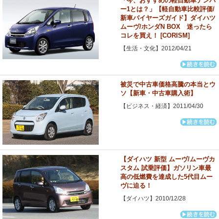
「今、おすすめの軽自動車ナンバ
ー1とは？」【軽自動車比較評価/
新車バイヤーズガイド】ダイハツ
ムーヴ/ホンダN BOX 迷ったら
コレを買え！ [CORISM]
【生活・文化】2012/04/21
被災で中古車価格高騰の本当とウ
ソ【新車・中古車購入術】
【ビジネス・経済】2011/04/30
【ダイハツ 新型 ムーヴ/ムーヴカ
スタム 試乗評価】ガソリン車最
高の低燃費を達成した5代目ムー
ヴに迫る！
【ダイハツ】2010/12/28