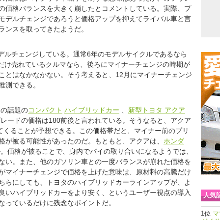
の価格バランスを大きく崩したとコメントしている。実際、プ
モデルチェンジであろうと価格アップを抑えてライバル車と言
ランスを取ってきたようだ。
モデルチェンジしている。通常6年のモデルサイクルであるなら
れだけ売れているクルマなら、後ろにマイナーチェンジの時期が
ことはなかなかない。そう考えると、12月にマイナーチェンジ
推測できる。
定の話題の
コンパクト
ハイブリッドカー
、
新型トヨタ アクア
グレードの価格は180前後と言われている。そうなると、アクア
えてくることが予想できる。この価格帯だと、マイナー前のプリ
格が被る可能性があったのだ。もともと、アクアは、
ホンダ
。価格が被ることで、身内でパイの取り合いになるようでは、
ない。また、他のガソリン車との一度バランスが崩れた価格を
がマイナーチェンジで価格を上げた意味は、原材料の高騰だけ
ちらにしても、トヨタのハイブリッドカーラインアップが、よ
良いハイブリッドカーをより安く、というユーザー視点の導入
人気
なっているだけに残念なポイントだ。
マ