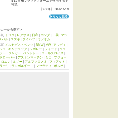
BEV専用プラットフォームを使用する本
格派 ...
【スズキ】 2026/05/09
ーカーから探す＞
車]
トヨタ
|
レクサス
|
日産
|
ホンダ
|
三菱
|
マツ
スバル
|
スズキ
|
ダイハツ
|
ミツオカ
車]
メルセデス・ベンツ
|
BMW
|
VW
|
アウディ
|
シェ
|
キャデラック
|
シボレー
|
フォード
|
クラ
ラー
|
ジャガー
|
ベントレー
|
ロールスロイス
|
ドローバー
|
アストンマーチン
|
ミニ
|
プジョー
トロエン
|
ルノー
|
アルファロメオ
|
フィアット
|
ラーリ
|
ランボルギーニ
|
マセラティ
|
ボルボ
|