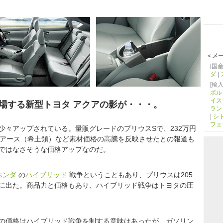
＜メ
[国産
ダ
|
[輸入
ポル
イス
場する新型トヨタ アクアの影が・・・。
ラン
|
シ
フェ
々アップされている。量販グレードのプリウスSで、232万円
アアース（希土類）など素材価格の高騰を反映させたとの報道も
ではなさそうな価格アップなのだ。
ホンダ
の
ハイブリッド
戦争ということもあり、プリウスは205
に出た。商品力と価格もあり、ハイブリッド戦争はトヨタの圧
の価格はハイブリッド戦争を制する意味はあったが、ガソリン