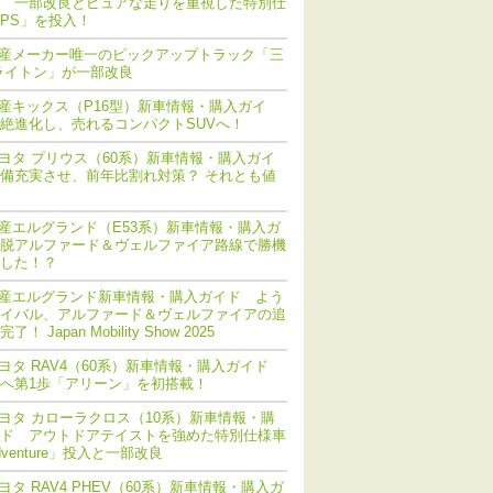
 一部改良とピュアな走りを重視した特別仕
PS」を投入！
産メーカー唯一のピックアップトラック「三
ライトン」が一部改良
産キックス（P16型）新車情報・購入ガイ
絶進化し、売れるコンパクトSUVへ！
ヨタ プリウス（60系）新車情報・購入ガイ
備充実させ、前年比割れ対策？ それとも値
産エルグランド（E53系）新車情報・購入ガ
脱アルファード＆ヴェルファイア路線で勝機
した！？
産エルグランド新車情報・購入ガイド よう
イバル、アルファード＆ヴェルファイアの追
！ Japan Mobility Show 2025
ヨタ RAV4（60系）新車情報・購入ガイド
化へ第1歩「アリーン」を初搭載！
ヨタ カローラクロス（10系）新車情報・購
ド アウトドアテイストを強めた特別仕様車
dventure」投入と一部改良
ヨタ RAV4 PHEV（60系）新車情報・購入ガ