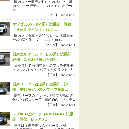
国内ルノー販売の柱になれるか？ 国
内のルノー販売は、これまでカングーに
大...
【ルノー】 2026/06/06
マツダCX-5（KM系）試乗記・評価
「きゅんポイント」はネ...
国内マツダ車の約25％を占める基幹モ
デルがCX-5 こんにちは！ moc...
【マツダ】 2026/06/01
日産エルグランド（E53系）試乗記・
評価 こだわり抜いた乗り...
満を持して約16年振りのフルモデルチ
ェンジとなった４代目エルグランド 2...
【日産】 2026/05/24
日産リーフ（ZE2系）試乗記・評
価 歴代モデルのノウハウを凝...
歴代リーフのノウハウを得て大幅に進
化した3代目リーフ 量産BEV（バッテ...
【日産】 2026/05/11
スズキ eビターラ（e VITARA）試乗
記・評価 Bセグメ...
車名は従来モデルのビターラだが、