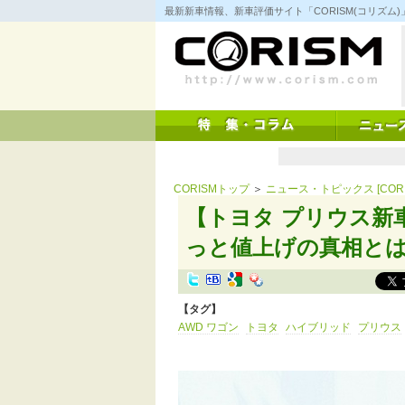
コ
最新新車情報、新車評価サイト「CORISM(コリズ
ン
テ
ン
ツ
へ
ス
キ
ッ
プ
CORISMトップ
＞
ニュース・トピックス [CORI
【トヨタ プリウス新
っと値上げの真相と
【タグ】
AWD ワゴン
トヨタ
ハイブリッド
プリウス