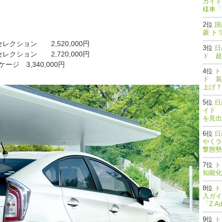
ガイド
様車「
国
菱 ト
レクション 2,520,000円
日
レクション 2,720,000円
ド 超
 3,340,000円
ト
ド 装
上げ？
日
イド 
を見出
日
やくラ
撃態勢完了
ト
知能
ト
入ガイ
「Z A
ト