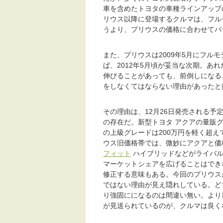
車を含めたトヨタの車種ラインアップ
リウス以降に登場するクルマは、フル
うより、プリウスの価格に合わせてバ
また、プリウスは2009年5月にフル
ば、2012年5月頃が妥当な次期。あ
伸びることがあっても、前倒しになる
をしなくてはならない理由があったと
その理由は、12月26日発売される予
の存在だ。新型トヨタ アクアの量販
の上級グレードは200万円を軽く超
ウス旧価格帯では、微妙にアクアと価
フィット
ハイブリッドなどがライバル
マーケットシェアを広げることはでき
修正する意味もある。今回のプリウス
ではない理由が見え隠れしている。ど
り強固にになるのは間違い無い。より
が見送られているのが、クルマは良く