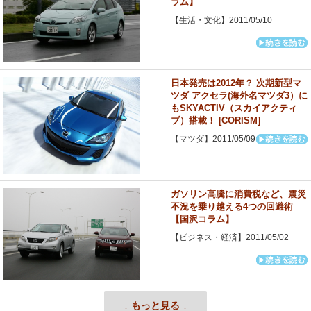
ラム】
【生活・文化】2011/05/10
日本発売は2012年？ 次期新型マ
ツダ アクセラ(海外名マツダ3）に
もSKYACTIV（スカイアクティ
ブ）搭載！ [CORISM]
【マツダ】2011/05/09
ガソリン高騰に消費税など、震災
不況を乗り越える4つの回避術
【国沢コラム】
【ビジネス・経済】2011/05/02
↓ もっと見る ↓