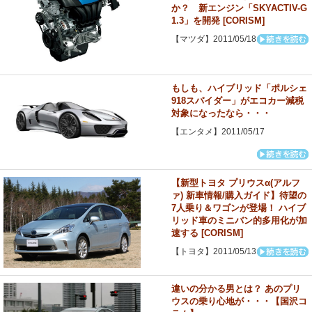
か？ 新エンジン「SKYACTIV-G
1.3」を開発 [CORISM]
【マツダ】2011/05/18
もしも、ハイブリッド「ポルシェ
918スパイダー」がエコカー減税
対象になったなら・・・
【エンタメ】2011/05/17
【新型トヨタ プリウスα(アルフ
ァ) 新車情報/購入ガイド】待望の
7人乗り＆ワゴンが登場！ ハイブ
リッド車のミニバン的多用化が加
速する [CORISM]
【トヨタ】2011/05/13
違いの分かる男とは？ あのプリ
ウスの乗り心地が・・・【国沢コ