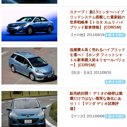
スクープ！ 新2.5リッターハイブ
リッドシステム搭載した最新鋭の
世界戦略車【トヨタ カムリ ハイ
ブリッド新車情報】 [CORISM]
【その他】2011/08/19
低燃費＆高く売れるハイブリッド
を選べ！【ホンダ フィットシャ
トル新車購入術＆リセールバリュ
ー】 [CORISM]
【生活・文化】2011/08/18
販売絶好調！ デミオの秘密は燃
費だけではない着実な進化にあ
り！！【マツダ デミオ試乗評
価】
【マツダ】2011/08/08