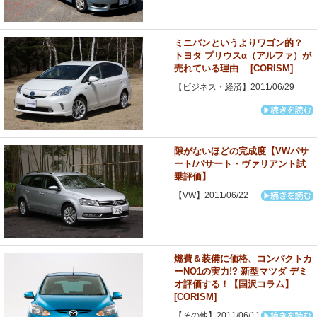
ミニバンというよりワゴン的？
トヨタ プリウスα（アルファ）が
売れている理由 [CORISM]
【ビジネス・経済】2011/06/29
隙がないほどの完成度【VWパサ
ート/パサート・ヴァリアント試
乗評価】
【VW】2011/06/22
燃費＆装備に価格、コンパクトカ
ーNO1の実力!? 新型マツダ デミ
オ評価する！【国沢コラム】
[CORISM]
【その他】2011/06/11