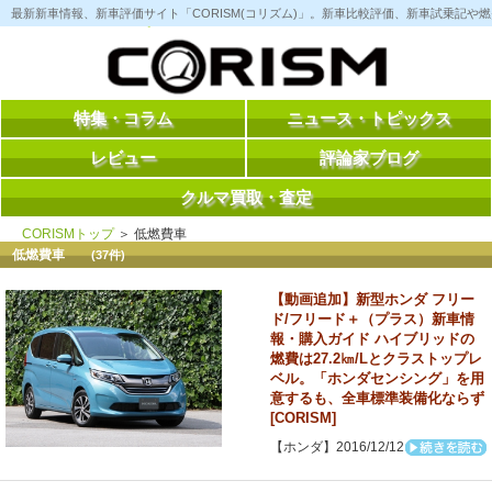
コ
最新新車情報、新車評価サイト「CORISM(コリズム)」。新車比較評価、新車試乗記
ン
テ
ン
ツ
へ
ス
特集・コラム
ニュース・トピックス
キ
ッ
レビュー
評論家ブログ
プ
クルマ買取・査定
CORISMトップ
＞ 低燃費車
低燃費車
(37件)
【動画追加】新型ホンダ フリー
ド/フリード＋（プラス）新車情
報・購入ガイド ハイブリッドの
燃費は27.2㎞/Lとクラストップレ
ベル。「ホンダセンシング」を用
意するも、全車標準装備化ならず
[CORISM]
【ホンダ】2016/12/12