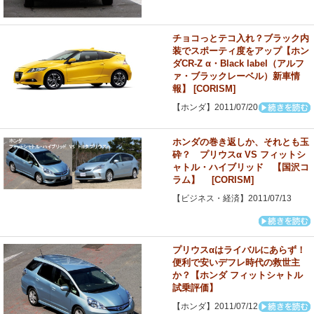
チョコっとテコ入れ？ブラック内
装でスポーティ度をアップ【ホン
ダCR-Z α・Black label（アルフ
ァ・ブラックレーベル）新車情
報】 [CORISM]
【ホンダ】2011/07/20
ホンダの巻き返しか、それとも玉
砕？ プリウスα VS フィットシ
ャトル・ハイブリッド 【国沢コ
ラム】 [CORISM]
【ビジネス・経済】2011/07/13
プリウスαはライバルにあらず！
便利で安いデフレ時代の救世主
か？【ホンダ フィットシャトル
試乗評価】
【ホンダ】2011/07/12