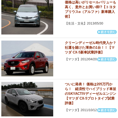
価格は高いがリセールバリューも
高く、意外とお買い得!?【トヨタ
プリウスα（アルファ）新車購入
術】
【生活・文化】2013/05/30
クリーンディーゼル時代突入か？
社運を賭けた渾身の1台！！【マ
ツダ CX-5新車試乗評価】
【マツダ】2012/04/20
ついに発表！ 価格は205万円か
ら！ 経済性でハイブリッド車並
のSKYACTIVディーゼルエンジン
【マツダ CX-5プロトタイプ試乗
評価】
【マツダ】2011/10/12