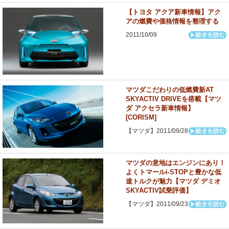
【トヨタ アクア新車情報】アク
アの燃費や価格情報を整理する
2011/10/09
マツダこだわりの低燃費新AT
SKYACTIV DRIVEを搭載【マツ
ダ アクセラ新車情報】
[CORISM]
【マツダ】2011/09/28
マツダの意地はエンジンにあり！
よくトマールi-STOPと豊かな低
速トルクが魅力【マツダ デミオ
SKYACTIV試乗評価】
【マツダ】2011/09/23