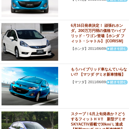
6月16日発表決定！ 頑張れホン
ダ。200万万円弱の価格でハイブ
リッド・ワゴン登場【ホンダ フ
ィット・シャトル】 [CORISM]
【ホンダ】2011/06/09
もうハイブリッド車なんていらな
い!? 【マツダ デミオ新車情報】
【マツダ】2011/06/09
スクープ！6月上旬発表か？どう
するフィットＨＶ!! 新型デミオ
SKYACTIV搭載で30km/Ｌ達成