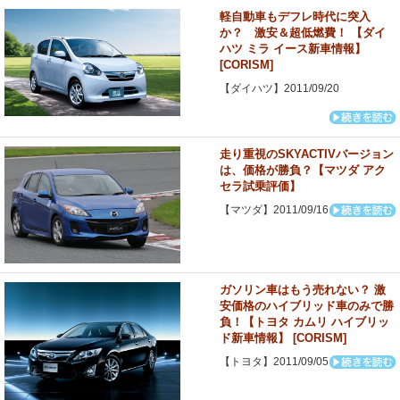
軽自動車もデフレ時代に突入
か？ 激安＆超低燃費！ 【ダイ
ハツ ミラ イース新車情報】
[CORISM]
【ダイハツ】2011/09/20
走り重視のSKYACTIVバージョン
は、価格が勝負？【マツダ アク
セラ試乗評価】
【マツダ】2011/09/16
ガソリン車はもう売れない？ 激
安価格のハイブリッド車のみで勝
負！【トヨタ カムリ ハイブリッ
ド新車情報】 [CORISM]
【トヨタ】2011/09/05