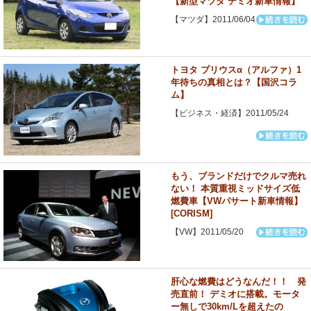
【新型マツダ デミオ新車情報】
【マツダ】2011/06/04
トヨタ プリウスα（アルファ）1
年待ちの真相とは？【国沢コラ
ム】
【ビジネス・経済】2011/05/24
もう、ブランドだけでクルマ売れ
ない！ 本質重視ミッドサイズ低
燃費車【VWパサート新車情報】
[CORISM]
【VW】2011/05/20
肝心な燃費はどうなんだ！！ 発
売直前！ デミオに搭載。モータ
ー無しで30km/Lを超えたの