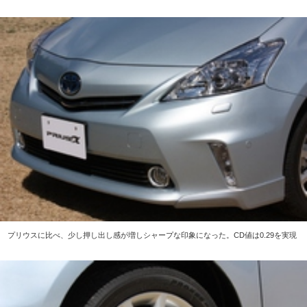
プリウスに比べ、少し押し出し感が増しシャープな印象になった。CD値は0.29を実現