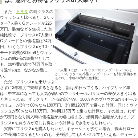
また、
トヨタ
の同クラスの
ウィッシュと比べると、2リッ
ター7人乗りGグレードが226
万円。装備などを無視した単
純比較で、プリウスα7人乗り
Gグレードとの価格差は74万
円。いくらプリウスαが10・15
モード燃費が31km/lとウィッ
シュの約2倍の燃費だとして
も、燃料費の差で74万円を取
り返すのは、なかなか難し
5人乗りには、60リッターのアンダートレーのほ
か、15リッターの小型アンダートレーも別に装備され
い。
るので、小物の収納に便利だ
ただ、プリウスαを乗りつぶ
さずに3年程度で売却するとなると、話は変わってくる。ハイブリッド車
は、中古車になっても人気が高いので、リセールバリューの差が大きく出る
と考えられる。ザックリとした仮の話だが、300万円のプリウスαのリセール
バリューが3年で60％なら180万円。3年間120万円で乗った計算。同じくウィ
ッシュが50％なら113万円。3年間113万円で乗った計算だ。その差は、わず
か7万円となり購入時の価格差が大幅に縮まる。燃料費の差額が入れば、プ
リウスαを買う方が逆にお得という計算もできるかもしれない。
実際にプリウスαを購入したいが、キャッシュが少ない場合、低金利ロー
ンで長期に借りるというのも十分検討してもいいクルマといえる。ディーラ