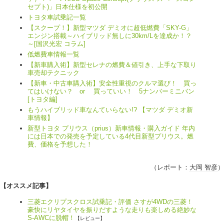
セプト)」日本仕様を初公開
トヨタ車試乗記一覧
【スクープ！】新型マツダ デミオに超低燃費「SKY-G」
エンジン搭載～ハイブリッド無しに30km/Lを達成か！？
～[国沢光宏 コラム]
低燃費車情報一覧
【新車購入術】新型セレナの燃費＆値引き、上手な下取り
車売却テクニック
【新車・中古車購入術】安全性重視のクルマ選び！ 買っ
てはいけない？ or 買っていい！ 5ナンバーミニバン
[トヨタ編]
もうハイブリッド車なんていらない!? 【マツダ デミオ新
車情報】
新型トヨタ プリウス（prius）新車情報・購入ガイド 年内
には日本での発売を予定している4代目新型プリウス。燃
費、価格を予想した！
（レポート：
大岡 智彦
）
【オススメ記事】
三菱エクリプスクロス試乗記・評価 さすが4WDの三菱！
豪快にリヤタイヤを振りだすような走りも楽しめる絶妙な
S-AWCに脱帽！
【レビュー】