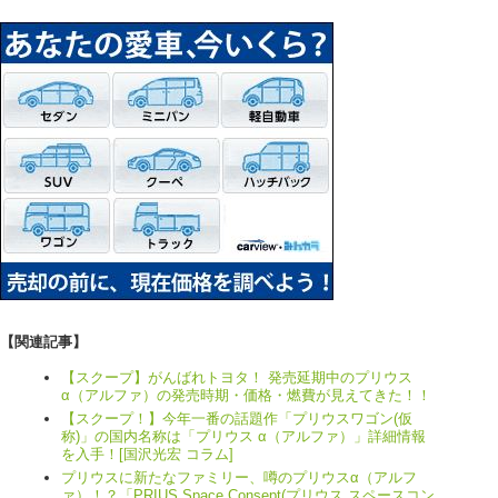
【関連記事】
【スクープ】がんばれトヨタ！ 発売延期中のプリウス
α（アルファ）の発売時期・価格・燃費が見えてきた！！
【スクープ！】今年一番の話題作「プリウスワゴン(仮
称)」の国内名称は「プリウス α（アルファ）」詳細情報
を入手！[国沢光宏 コラム]
プリウスに新たなファミリー、噂のプリウスα（アルフ
ァ）！？「PRIUS Space Consept(プリウス スペースコン