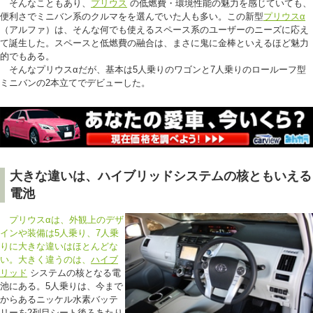
そんなこともあり、
プリウス
の低燃費・環境性能の魅力を感じていても、
便利さでミニバン系のクルマをを選んでいた人も多い。この新型
プリウスα
（アルファ）は、そんな何でも使えるスペース系のユーザーのニーズに応え
て誕生した。スペースと低燃費の融合は、まさに鬼に金棒といえるほど魅力
的でもある。
そんなプリウスαだが、基本は5人乗りのワゴンと7人乗りのロールーフ型
ミニバンの2本立てでデビューした。
大きな違いは、ハイブリッドシステムの核ともいえる
電池
プリウスαは、外観上のデザ
インや装備は5人乗り、7人乗
りに大きな違いはほとんどな
い。大きく違うのは、
ハイブ
リッド
システムの核となる電
池にある。5人乗りは、今まで
からあるニッケル水素バッテ
リーを2列目シート後ろあたり