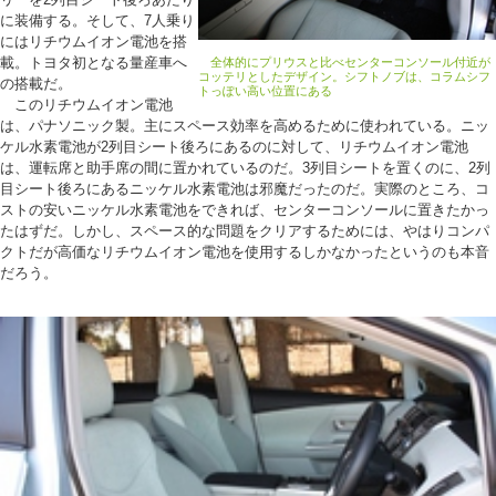
に装備する。そして、7人乗り
にはリチウムイオン電池を搭
載。トヨタ初となる量産車へ
全体的にプリウスと比べセンターコンソール付近が
コッテリとしたデザイン。シフトノブは、コラムシフ
の搭載だ。
トっぽい高い位置にある
このリチウムイオン電池
は、パナソニック製。主にスペース効率を高めるために使われている。ニッ
ケル水素電池が2列目シート後ろにあるのに対して、リチウムイオン電池
は、運転席と助手席の間に置かれているのだ。3列目シートを置くのに、2列
目シート後ろにあるニッケル水素電池は邪魔だったのだ。実際のところ、コ
ストの安いニッケル水素電池をできれば、センターコンソールに置きたかっ
たはずだ。しかし、スペース的な問題をクリアするためには、やはりコンパ
クトだが高価なリチウムイオン電池を使用するしかなかったというのも本音
だろう。