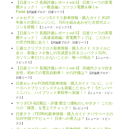
【日産リーフ 長期評価レポートvol.6】 日差リーフの実電
費チェック！ （一般道編）コツコツ電費を稼ぐe-
Pedal
【評論家ブログ : 日産リーフ】
メルセデス・ベンツSクラス新車情報・購入ガイド 約20
年振りの直6エンジンに、ISGを組みあわせた次世代エン
ジンを搭載！
【ニュース・トピックス】
【日産リーフ 長期評価レポートvol.5】 日差リーフの実電
費チェック！ （高速道路編）実電費アップは、こだわり
の空力性能にあり！
【評論家ブログ : 日産リーフ】
三菱エクリプスクロス新車情報・購入ガイド スタイルに
走り、装備とスキ無しの完成度を誇るコンパクトSUV。
ガソリン車だけしかないことが、唯一の弱点？
【ニュース・
トピックス】
【日産リーフ 長期評価レポートvol.4】 30歳代クルマ好き
女性、初めての電気自動車！ その評価は？
【評論家ブログ :
日産リーフ】
日産セレナe-POWER新車情報・購入ガイド ついに、シリ
ーズハイブリッドシステムを搭載したセレナ！ 5ナンバー
ミニバン、ハイブリッド車戦争へ加速！！
【ニュース・トピッ
クス】
マツダCX-8試乗記・評価 際立つ運転のしやすさ！ こだわ
りの「躍度」を雪上でチェック！
【レビュー】
日産テラ（TERRA)新車情報・購入ガイド ナバラベースの
SUV中国でデビュー！ 日本への導入は？
【ニュース・トピッ
クス】