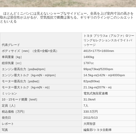
ほとんどミニバンには見えないシャープなサイドビュー。全高を上げ室内寸法の高さを
取れば居住性が上がるが、空気抵抗で燃費は落ちる。ギリギリのラインがこのシルエット
ともいえる
トヨタ プリウスα（アルファ）Gツー
リングセレクションスカイライトパ
代表グレード
ッケージ
ボディサイズ［mm］（全長×全幅×全高）
4615×1775×1600mm
車両重量［kg］
1490kg
総排気量［cc］
1797cc
エンジン最高出力［ps(kw)/rpm］
99ps(73kw)/5200rpm
エンジン最大トルク［kg-m(N・m)/rpm］
14.5kg-m(142N・m)/4000rpm
モーター最高出力［ps(kw)］
82ps(60kw)
モーター最大トルク［kg-m(N・m)］
21.1kg-m(207N・m)
ミッション
電気式無段変速機
10・15モード燃費［km/l］
31.0km/l
定員［人］
7人
税込価格［万円］
330.5万円
発売日
2011/5/13
レポート
大岡智彦
写真
編集部/トヨタ自動車