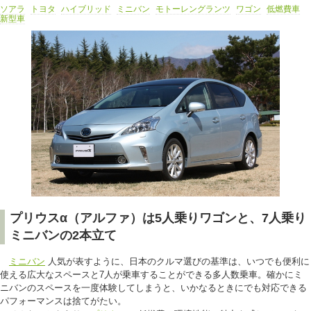
ソアラ
トヨタ
ハイブリッド
ミニバン
モトーレングランツ
ワゴン
低燃費車
新型車
プリウスα（アルファ）は5人乗りワゴンと、7人乗り
ミニバンの2本立て
ミニバン
人気が表すように、日本のクルマ選びの基準は、いつでも便利に
使える広大なスペースと7人が乗車することができる多人数乗車。確かにミ
ニバンのスペースを一度体験してしまうと、いかなるときにでも対応できる
パフォーマンスは捨てがたい。