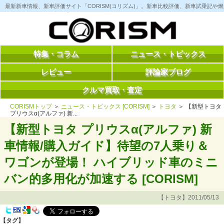
コ
最新新車情報、新車評価サイト「CORISM(コリズム)」。新車比較評価、新車試乗記
ン
テ
ン
ツ
へ
ス
特集・コラム
ニュース・トピックス
キ
ッ
レビュー
評論家ブログ
プ
クルマ買取・査定
CORISMトップ
＞
ニュース・トピックス [CORISM]
＞
トヨタ
＞ 【新型トヨタ
プリウスα(アルファ) 新...
【新型トヨタ プリウスα(アルファ) 新
車情報/購入ガイド】待望の7人乗り＆
ワゴンが登場！ ハイブリッド車のミニ
バン的多用化が加速する [CORISM]
【トヨタ】2011/05/13
【タグ】