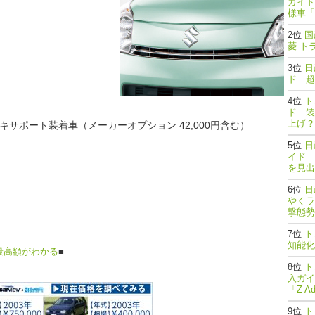
ガイド
様車「
国
菱 ト
日
ド 超
ト
ド 装
上げ？
キサポート装着車（メーカーオプション 42,000円含む）
日
イド 
を見出
日
やくラ
撃態勢完了
ト
知能
最高額がわかる
■
ト
入ガイ
「Z A
ト