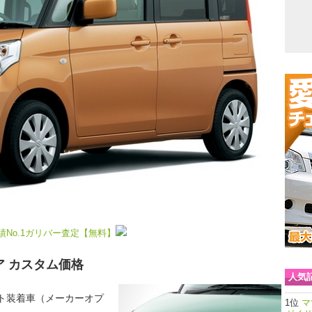
No.1ガリバー査定【無料】
ア カスタム価格
人気
ート装着車（メーカーオプ
マ