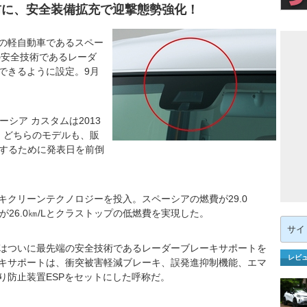
前に、安全装備拡充で迎撃態勢強化！
の軽自動車であるスペー
の安全技術であるレーダ
できるように設定。9月
ーシア カスタムは2013
。どちらのモデルも、販
止するために発表日を前倒
クリーンテクノロジーを投入。スペーシアの燃費が29.0
が26.0㎞/Lとクラストップの低燃費を実現した。
検
索:
はついに最先端の安全技術であるレーダーブレーキサポートを
レビ
キサポートは、衝突被害軽減ブレーキ、誤発進抑制機能、エマ
り防止装置ESPをセットにした呼称だ。