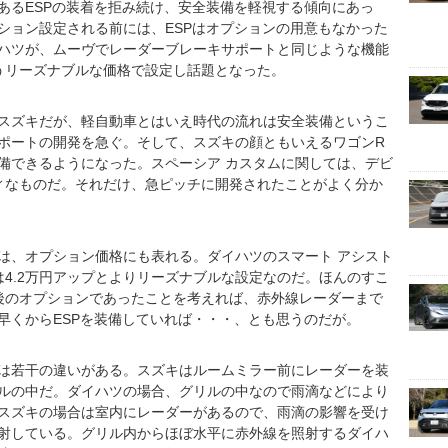
あるESPの装着を拒み続け、安全装備を軽視する傾向にあっ
ション設定される前には、ESPはオプションの用意もなかった
ハツが、ムーヴでレーダーブレーキサポートと同じような機能
うリーズナブルな価格で設定し話題となった。
スズキだが、軽自動車とはいえ時代の流れは安全装備というこ
ポートの開発を急ぐ。そして、スズキの顔ともいえるワゴンR
備できるようになった。スペーシア カスタムに関しては、デビ
ィなものだ。それだけ、急ピッチに開発されたことがよく分か
は、オプション価格にも表れる。ダイハツのスマート アシスト
は4.2万円アップとよりリーズナブルな設定なのだ。ほんのすこ
後のオプションであったことを考えれば、赤外線レーダーまで
早くからESPを装備していれば・・・、とも思うのだが。
は若干の違いがある。スズキはルームミラー前にレーダーを装
ルの中だ。ダイハツの場合、グリルの中なので雨滴などにより
スズキの場合は室内にレーダーがあるので、雨滴の影響を受け
射している。グリル内からほぼ水平に赤外線を照射するダイハ