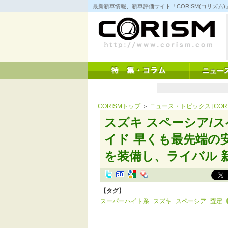
コ
最新新車情報、新車評価サイト「CORISM(コリズ
ン
テ
ン
ツ
へ
ス
キ
ッ
プ
CORISMトップ
＞
ニュース・トピックス [CORI
スズキ スペーシア/
イド 早くも最先端の
を装備し、ライバル 新
【タグ】
スーパーハイト系
スズキ
スペーシア
査定