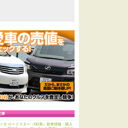
記事
ツダ ロードスター（ND系）新車情報・購入