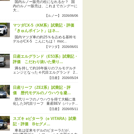
国内ルノー販売の柱になれるか？ 国
内のルノー販売は、これまでカングーに
大...
【ルノー】 2026/06/06
マツダCX-5（KM系）試乗記・評価
「きゅんポイント」はネ...
国内マツダ車の約25％を占める基幹モ
デルがCX-5 こんにちは！ moc...
【マツダ】 2026/06/01
日産エルグランド（E53系）試乗記・
評価 こだわり抜いた乗り...
満を持して約16年振りのフルモデルチ
ェンジとなった４代目エルグランド 2...
【日産】 2026/05/24
日産リーフ（ZE2系）試乗記・評
価 歴代モデルのノウハウを凝...
歴代リーフのノウハウを得て大幅に進
化した3代目リーフ 量産BEV（バッテ...
【日産】 2026/05/11
スズキ eビターラ（e VITARA）試乗
記・評価 Bセグメ...
車名は従来モデルのビターラだが、