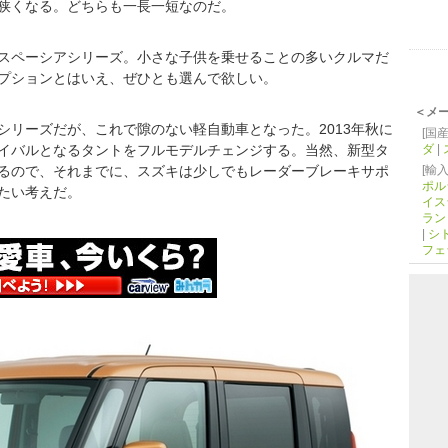
狭くなる。どちらも一長一短なのだ。
スペーシアシリーズ。小さな子供を乗せることの多いクルマだ
プションとはいえ、ぜひとも選んで欲しい。
＜メ
シリーズだが、これで隙のない軽自動車となった。2013年秋に
[国産
イバルとなるタントをフルモデルチェンジする。当然、新型タ
ダ
|
るので、それまでに、スズキは少しでもレーダーブレーキサポ
[輸入
ポル
たい考えだ。
イス
ラン
|
シ
フェ