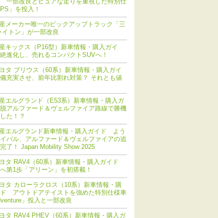
 一部改良とピュアな走りを重視した特別仕
PS」を投入！
産メーカー唯一のピックアップトラック「三
ライトン」が一部改良
産キックス（P16型）新車情報・購入ガイ
絶進化し、売れるコンパクトSUVへ！
ヨタ プリウス（60系）新車情報・購入ガイ
備充実させ、前年比割れ対策？ それとも値
産エルグランド（E53系）新車情報・購入ガ
脱アルファード＆ヴェルファイア路線で勝機
した！？
産エルグランド新車情報・購入ガイド よう
イバル、アルファード＆ヴェルファイアの追
！ Japan Mobility Show 2025
ヨタ RAV4（60系）新車情報・購入ガイド
化へ第1歩「アリーン」を初搭載！
ヨタ カローラクロス（10系）新車情報・購
ド アウトドアテイストを強めた特別仕様車
dventure」投入と一部改良
ヨタ RAV4 PHEV（60系）新車情報・購入ガ