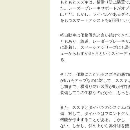
もともとスズキは、横滑り防止装置で
た。レーダーブレーキサポートがオプ
ほどだ。しかし、ライバルであるダイ
をもつスマートアシストを5万円とい
軽自動車は価格優先と言い続けてきた
ともあり、急遽、レーダーブレーキサ
に装着し、スペーシアシリーズにも装
ューからわずか3ヶ月というスピーデ
る。
そして、価格にこだわるスズキの底力
が5万円アップなのに対して、スズキ
し前まで、横滑り防止装置が6万円前
装備してこの価格なのだから、もっと
また、スズキとダイハツのシステムに
備。対して、ダイハツはフロントグリ
機能が停止することがある。しかし、
ない。しかし、斜め上から赤外線を照