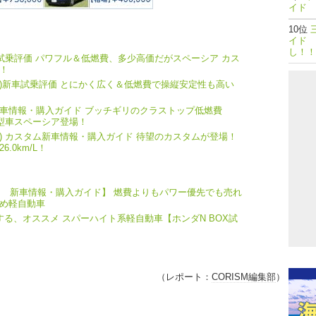
イド 
イド 
し！！
試乗評価 パワフル＆低燃費、多少高価だがスペーシア カス
！
IA)新車試乗評価 とにかく広く＆低燃費で操縦安定性も高い
)新車情報・購入ガイド ブッチギリのクラストップ低燃費
新型車スペーシア登場！
IA) カスタム新車情報・購入ガイド 待望のカスタムが登場！
.0km/L！
） 新車情報・購入ガイド】 燃費よりもパワー優先でも売れ
すめ軽自動車
る、オススメ スパーハイト系軽自動車【ホンダN BOX試
（レポート：
CORISM編集部
）