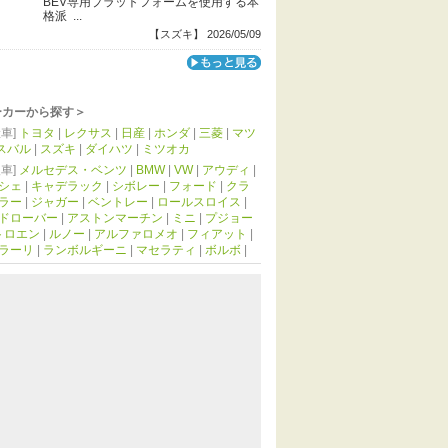
BEV専用プラットフォームを使用する本
格派 ...
【スズキ】 2026/05/09
ーカーから探す＞
車]
トヨタ
|
レクサス
|
日産
|
ホンダ
|
三菱
|
マツ
スバル
|
スズキ
|
ダイハツ
|
ミツオカ
車]
メルセデス・ベンツ
|
BMW
|
VW
|
アウディ
|
シェ
|
キャデラック
|
シボレー
|
フォード
|
クラ
ラー
|
ジャガー
|
ベントレー
|
ロールスロイス
|
ドローバー
|
アストンマーチン
|
ミニ
|
プジョー
トロエン
|
ルノー
|
アルファロメオ
|
フィアット
|
ラーリ
|
ランボルギーニ
|
マセラティ
|
ボルボ
|