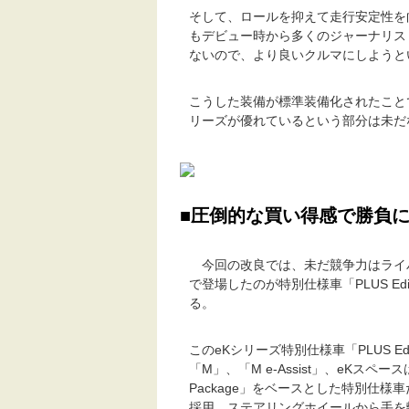
そして、ロールを抑えて走行安定性を
もデビュー時から多くのジャーナリス
ないので、より良いクルマにしようと
こうした装備が標準装備化されたこと
リーズが優れているという部分は未だ
■圧倒的な買い得感で勝負に
今回の改良では、未だ競争力はライ
で登場したのが特別仕様車「PLUS Edi
る。
このeKシリーズ特別仕様車「PLUS Edi
「M」、「M e-Assist」、eKスペース
Package」をベースとした特別仕
採用。ステアリングホイールから手を