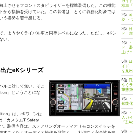
ガイド
向上させるフロントスタビライザーを標準装備した。この機能
様車「
トから指摘を受けていた。この装備は、とくに義務化対象では
国
いう姿勢を若干感じる。
菱 ト
日
で、ようやくライバル車と同等レベルになった。ただし、eKシ
ド 超
ない。
ト
ド 装
上げ？
日
イド 
出たeKシリーズ
を見出
日
やくラ
バルに対して無い。そこ
撃態勢完了
tion」ということにな
ト
知能
ト
tion」は、eKワゴンは
入ガイ
は「カスタムT Safety
「Z A
様車だ。装備内容は、ステアリングオーディオリモコンスイッチを
ト
離すことなくオーディオ操作を可能とし、利便性と安全性を向