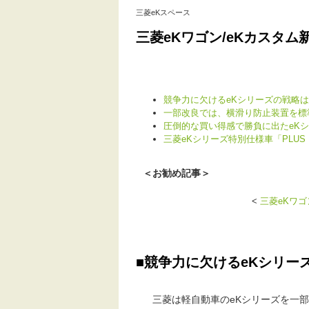
三菱eKスペース
三菱eKワゴン/eKカスタム
競争力に欠けるeKシリーズの戦略
一部改良では、横滑り防止装置を標
圧倒的な買い得感で勝負に出たeK
三菱eKシリーズ特別仕様車「PLUS E
＜お勧め記事＞
<
三菱eKワゴ
■競争力に欠けるeKシリー
三菱は軽自動車のeKシリーズを一部改良