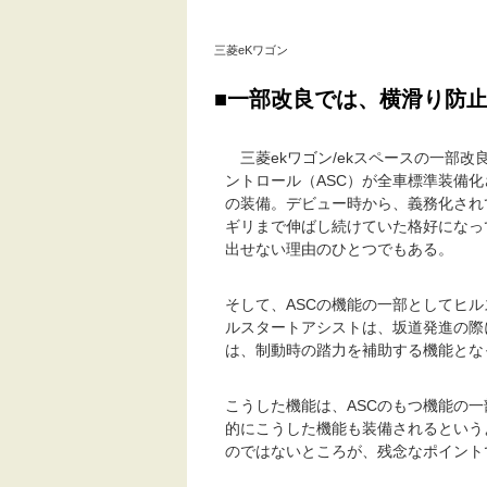
三菱eKワゴン
■一部改良では、横滑り防
三菱ekワゴン/ekスペースの一部
ントロール（ASC）が全車標準装備
の装備。デビュー時から、義務化され
ギリまで伸ばし続けていた格好になっ
出せない理由のひとつでもある。
そして、ASCの機能の一部としてヒ
ルスタートアシストは、坂道発進の際
は、制動時の踏力を補助する機能とな
こうした機能は、ASCのもつ機能の
的にこうした機能も装備されるという
のではないところが、残念なポイント