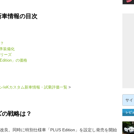
新車情報の目次
は？
準装備化
シリーズ
dition」の価格
ン/eKカスタム新車情報・試乗評価一覧
>
検
索:
ズの戦略は？
レビ
。同時に特別仕様車「PLUS Edition」を設定し発売を開始