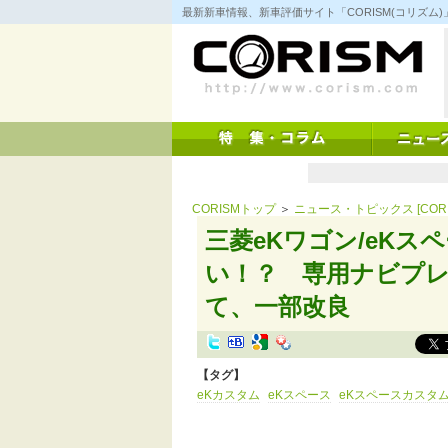
コ
最新新車情報、新車評価サイト「CORISM(コリズ
ン
テ
ン
ツ
へ
ス
キ
ッ
プ
CORISMトップ
＞
ニュース・トピックス [CORI
三菱eKワゴン/eKス
い！？ 専用ナビプレ
て、一部改良
【タグ】
eKカスタム
eKスペース
eKスペースカスタ