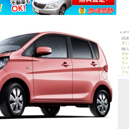
＜メ
[国産
ダ
|
[輸入
ポル
イス
ラン
|
シ
フェ