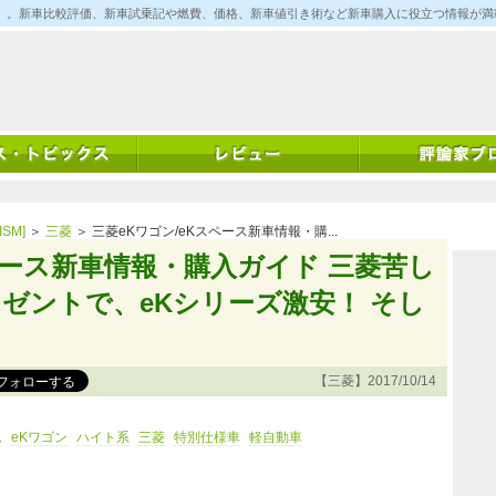
ム)」。新車比較評価、新車試乗記や燃費、価格、新車値引き術など新車購入に役立つ情報が
SM]
＞
三菱
＞ 三菱eKワゴン/eKスペース新車情報・購...
ペース新車情報・購入ガイド 三菱苦し
ゼントで、eKシリーズ激安！ そし
【三菱】2017/10/14
ム
eKワゴン
ハイト系
三菱
特別仕様車
軽自動車