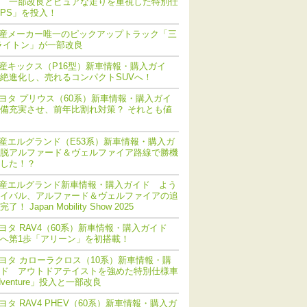
 一部改良とピュアな走りを重視した特別仕
PS」を投入！
産メーカー唯一のピックアップトラック「三
ライトン」が一部改良
産キックス（P16型）新車情報・購入ガイ
絶進化し、売れるコンパクトSUVへ！
ヨタ プリウス（60系）新車情報・購入ガイ
備充実させ、前年比割れ対策？ それとも値
産エルグランド（E53系）新車情報・購入ガ
脱アルファード＆ヴェルファイア路線で勝機
した！？
産エルグランド新車情報・購入ガイド よう
イバル、アルファード＆ヴェルファイアの追
！ Japan Mobility Show 2025
ヨタ RAV4（60系）新車情報・購入ガイド
化へ第1歩「アリーン」を初搭載！
ヨタ カローラクロス（10系）新車情報・購
ド アウトドアテイストを強めた特別仕様車
dventure」投入と一部改良
ヨタ RAV4 PHEV（60系）新車情報・購入ガ