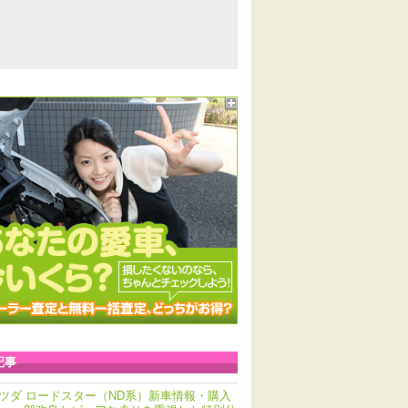
記事
ツダ ロードスター（ND系）新車情報・購入