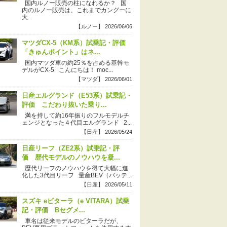
国内ルノー販売の柱になれるか？ 国
内のルノー販売は、これまでカングーに
大...
【ルノー】 2026/06/06
マツダCX-5（KM系）試乗記・評価
「きゅんポイント」はネ...
国内マツダ車の約25％を占める基幹モ
デルがCX-5 こんにちは！ moc...
【マツダ】 2026/06/01
日産エルグランド（E53系）試乗記・
評価 こだわり抜いた乗り...
満を持して約16年振りのフルモデルチ
ェンジとなった４代目エルグランド 2...
【日産】 2026/05/24
日産リーフ（ZE2系）試乗記・評
価 歴代モデルのノウハウを凝...
歴代リーフのノウハウを得て大幅に進
化した3代目リーフ 量産BEV（バッテ...
【日産】 2026/05/11
スズキ eビターラ（e VITARA）試乗
記・評価 Bセグメ...
車名は従来モデルのビターラだが、