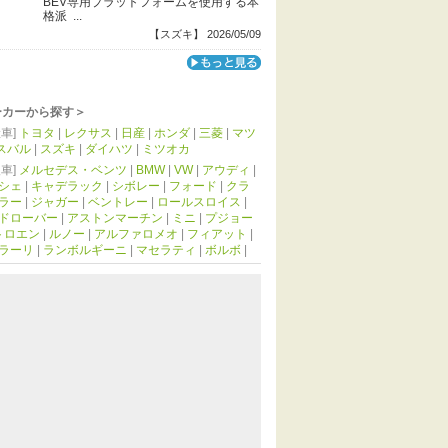
BEV専用プラットフォームを使用する本
格派 ...
【スズキ】 2026/05/09
ーカーから探す＞
車]
トヨタ
|
レクサス
|
日産
|
ホンダ
|
三菱
|
マツ
スバル
|
スズキ
|
ダイハツ
|
ミツオカ
車]
メルセデス・ベンツ
|
BMW
|
VW
|
アウディ
|
シェ
|
キャデラック
|
シボレー
|
フォード
|
クラ
ラー
|
ジャガー
|
ベントレー
|
ロールスロイス
|
ドローバー
|
アストンマーチン
|
ミニ
|
プジョー
トロエン
|
ルノー
|
アルファロメオ
|
フィアット
|
ラーリ
|
ランボルギーニ
|
マセラティ
|
ボルボ
|