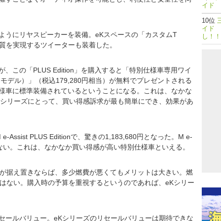
イド 
イド 
ようにリヤスピーカーを装備。eKスペースの「カスタムT
し！！
、より高音質を実現するツイーターも装着した。
この「PLUS Edition」を購入すると「特別仕様車専用ワイ
モデル）」（税込179,280円相当）が無料でプレゼントされる
様車に標準装備されているということになる。これは、なかな
Kシリーズにとって、買い得感訴求が最も簡単にでき、効果があ
sist PLUS Editionで、驚きの1,183,680円となった。M e-
プはない。これは、なかなか買い得感が高い特別仕様車といえる。
格が据え置きならば、多少燃費が悪くてもメリットは大きい。燃
ではない。購入時の予算を重視するというのであれば、eKシリー
セールバリュー。eKシリーズのリセールバリューは期待できな