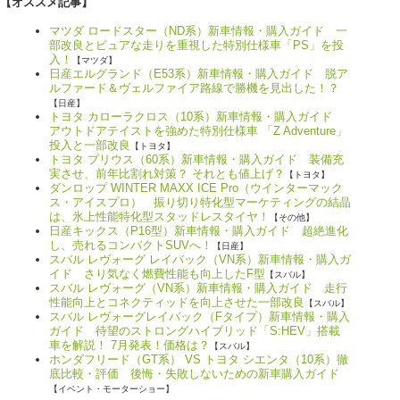
【オススメ記事】
マツダ ロードスター（ND系）新車情報・購入ガイド 一
部改良とピュアな走りを重視した特別仕様車「PS」を投
入！
【マツダ】
日産エルグランド（E53系）新車情報・購入ガイド 脱ア
ルファード＆ヴェルファイア路線で勝機を見出した！？
【日産】
トヨタ カローラクロス（10系）新車情報・購入ガイド
アウトドアテイストを強めた特別仕様車 「Z Adventure」
投入と一部改良
【トヨタ】
トヨタ プリウス（60系）新車情報・購入ガイド 装備充
実させ、前年比割れ対策？ それとも値上げ？
【トヨタ】
ダンロップ WINTER MAXX ICE Pro（ウインターマック
ス・アイスプロ） 振り切り特化型マーケティングの結晶
は、氷上性能特化型スタッドレスタイヤ！
【その他】
日産キックス（P16型）新車情報・購入ガイド 超絶進化
し、売れるコンパクトSUVへ！
【日産】
スバル レヴォーグ レイバック（VN系）新車情報・購入ガ
イド さり気なく燃費性能も向上したF型
【スバル】
スバル レヴォーグ（VN系）新車情報・購入ガイド 走行
性能向上とコネクティッドを向上させた一部改良
【スバル】
スバル レヴォーグレイバック（Fタイプ）新車情報・購入
ガイド 待望のストロングハイブリッド「S:HEV」搭載
車を解説！ 7月発表！価格は？
【スバル】
ホンダフリード（GT系） VS トヨタ シエンタ（10系）徹
底比較・評価 後悔・失敗しないための新車購入ガイド
【イベント・モーターショー】