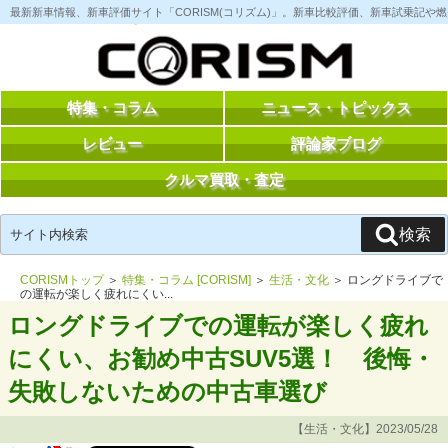
コ
最新新車情報、新車評価サイト「CORISM(コリズム)」。新車比較評価、新車試乗記
ン
テ
ン
ツ
へ
ス
特集・コラム
ニュース・トピックス
キ
ッ
レビュー
評論家ブログ
プ
クルマ買取・査定
検
検索
索:
CORISMトップ
＞
特集・コラム [CORISM]
＞
生活・文化
＞ ロングドライブで
の運転が楽しく疲れにくい...
ロングドライブでの運転が楽しく疲れ
にくい、お勧め中古SUV5選！ 後悔・
失敗しないための中古車選び
【生活・文化】2023/05/28