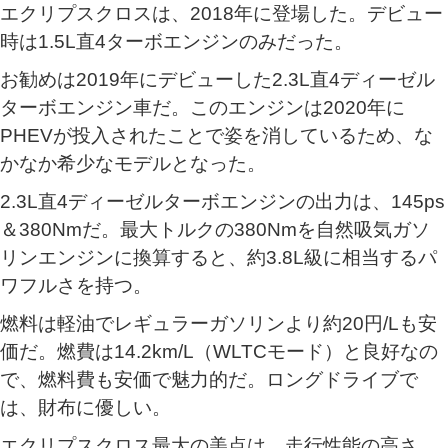
エクリプスクロスは、2018年に登場した。デビュー
時は1.5L直4ターボエンジンのみだった。
お勧めは2019年にデビューした2.3L直4ディーゼル
ターボエンジン車だ。このエンジンは2020年に
PHEVが投入されたことで姿を消しているため、な
かなか希少なモデルとなった。
2.3L直4ディーゼルターボエンジンの出力は、145ps
＆380Nmだ。最大トルクの380Nmを自然吸気ガソ
リンエンジンに換算すると、約3.8L級に相当するパ
ワフルさを持つ。
燃料は軽油でレギュラーガソリンより約20円/Lも安
価だ。燃費は14.2km/L（WLTCモード）と良好なの
で、燃料費も安価で魅力的だ。ロングドライブで
は、財布に優しい。
エクリプスクロス最大の美点は、走行性能の高さ