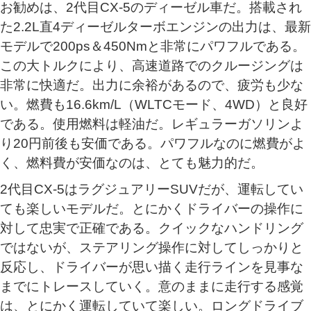
お勧めは、2代目CX-5のディーゼル車だ。搭載され
た2.2L直4ディーゼルターボエンジンの出力は、最新
モデルで200ps＆450Nmと非常にパワフルである。
この大トルクにより、高速道路でのクルージングは
非常に快適だ。出力に余裕があるので、疲労も少な
い。燃費も16.6km/L（WLTCモード、4WD）と良好
である。使用燃料は軽油だ。レギュラーガソリンよ
り20円前後も安価である。パワフルなのに燃費がよ
く、燃料費が安価なのは、とても魅力的だ。
2代目CX-5はラグジュアリーSUVだが、運転してい
ても楽しいモデルだ。とにかくドライバーの操作に
対して忠実で正確である。クイックなハンドリング
ではないが、ステアリング操作に対してしっかりと
反応し、ドライバーが思い描く走行ラインを見事な
までにトレースしていく。意のままに走行する感覚
は、とにかく運転していて楽しい。ロングドライブ