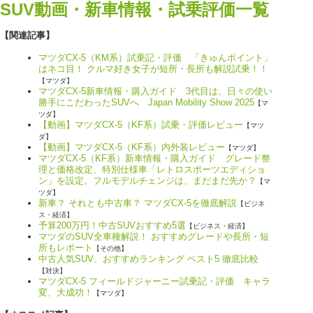
SUV動画・新車情報・試乗評価一覧
【関連記事】
マツダCX-5（KM系）試乗記・評価 「きゅんポイント」
はネコ目！ クルマ好き女子が短所・長所も解説試乗！！
【マツダ】
マツダCX-5新車情報・購入ガイド 3代目は、日々の使い
勝手にこだわったSUVへ Japan Mobility Show 2025
【マ
ツダ】
【動画】マツダCX-5（KF系）試乗・評価レビュー
【マツ
ダ】
【動画】マツダCX-5（KF系）内外装レビュー
【マツダ】
マツダCX-5（KF系）新車情報・購入ガイド グレード整
理と価格改定、特別仕様車「レトロスポーツエディショ
ン」を設定。フルモデルチェンジは、まだまだ先か？
【マ
ツダ】
新車？ それとも中古車？ マツダCX-5を徹底解説
【ビジネ
ス・経済】
予算200万円！中古SUVおすすめ5選
【ビジネス・経済】
マツダのSUV全車種解説！ おすすめグレードや長所・短
所もレポート
【その他】
中古人気SUV、おすすめランキング ベスト5 徹底比較
【対決】
マツダCX-5 フィールドジャーニー試乗記・評価 キャラ
変、大成功！
【マツダ】