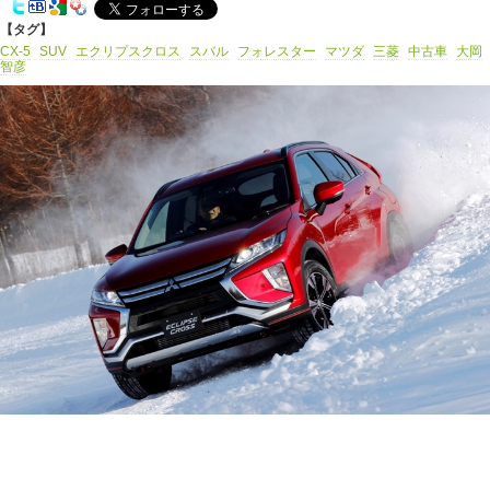
【タグ】
CX-5
SUV
エクリプスクロス
スバル
フォレスター
マツダ
三菱
中古車
大岡
智彦