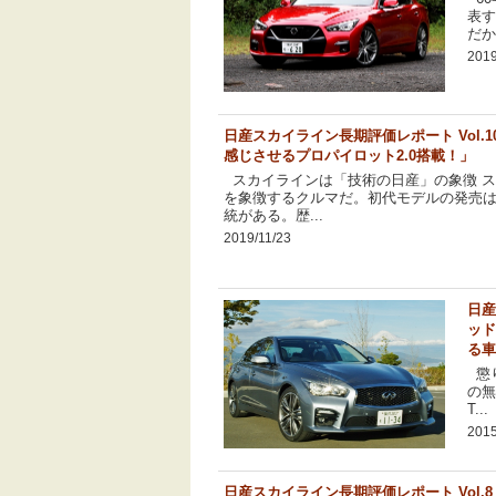
表す
だから
2019
日産スカイライン長期評価レポート Vol.
感じさせるプロパイロット2.0搭載！」
スカイラインは「技術の日産」の象徴 
を象徴するクルマだ。初代モデルの発売は1
統がある。歴...
2019/11/23
日産
ッド
る車
懲り
の無
T...
2015
日産スカイライン長期評価レポート Vol.