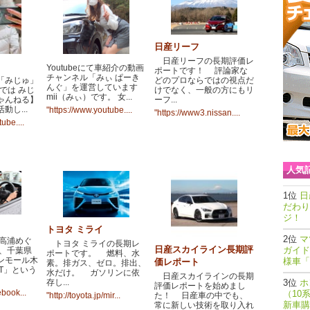
日産リーフ
日産リーフの長期評価レ
Youtubeにて車紹介の動画
ポートです！ 評論家な
チャンネル「みぃ ぱーき
「みじゅ」
どのプロならではの視点だ
んぐ」を運営しています
eでは みじ
けでなく、一般の方にもリ
mii（みぃ）です。 女...
ゃんねる】
ーフ...
動し...
"https://www.youtube....
"https://www3.nissan....
ube....
人気
日
だわり
ジ！
トヨタ ミライ
マ
高浦めぐ
トヨタ ミライの長期レ
日産スカイライン長期評
ガイド
は、千葉県
ポートです。 燃料、水
ンモール木
様車「
価レポート
素。排ガス、ゼロ。排出、
T」という
水だけ。 ガソリンに依
日産スカイラインの長期
存し...
ホ
評価レポートを始めまし
ebook...
（10
た！ 日産車の中でも、
"http://toyota.jp/mir...
新車購
常に新しい技術を取り入れ