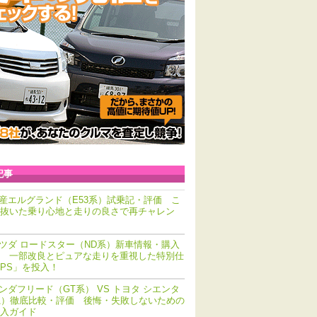
記事
産エルグランド（E53系）試乗記・評価 こ
抜いた乗り心地と走りの良さで再チャレン
ツダ ロードスター（ND系）新車情報・購入
 一部改良とピュアな走りを重視した特別仕
PS」を投入！
ンダフリード（GT系） VS トヨタ シエンタ
系）徹底比較・評価 後悔・失敗しないための
入ガイド