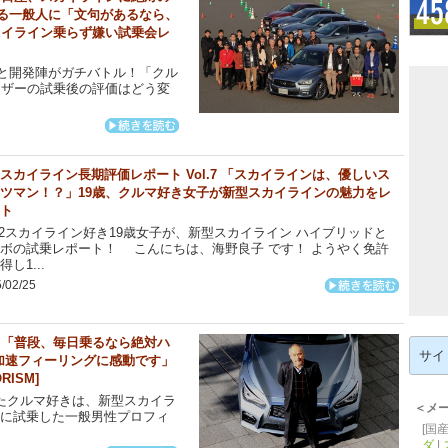
げる一般人に「文句があるなら、
カイライン乗らず嫌い試乗会レ
と開発陣がガチバトル！「クル
ーザーの試乗後の評価はどう変
スカイライン長期評価レポート Vol.7 「スカイラインは、優しいス
ツマン！？」19歳、クルマ好き女子が新型スカイラインの魅力をレ
ト
2スカイライン好き19歳女子が、新型スカイライン ハイブリッドと
ボの試乗レポート！ こんにちは、海野良子 です！ ようやく免許
得し1...
/02/25
6 「普段、毎日乗るなら絶対ハ
検
索:
加速フィーリングに感動です」
ISM]
たクルマ好きは、新型スカイラ
＜メ
ンに試乗した一般男性プロフィ
[国産
ダ
|