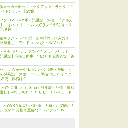
産メーカー唯一のピックアップトラック「三
ライトン」が一部改良
ツダCX-5（KM系）試乗記・評価 「きゅん
ト」はネコ目！ クルマ好き女子が短所・長
説試乗！！
産キックス（P16型）新車情報・購入ガイ
絶進化し、売れるコンパクトSUVへ！
トヨタ プリウス プラグインハイブリッド
V) 試乗記】電気自動車(EV)よりも現実的な「答
バル レヴォーグ レイバック後悔・失敗しな
の試乗記・評価 ニッチ戦略は〇？ それと
 燃費、価格は？
ンダN-ONE e:（JG5系）試乗記・評価 違和
運転しやすい軽BEV！ リセールバリューも
ホンダWR-V試乗記・評価 大満足か後悔か？
失敗か？ 見極め重要なコンパクトSUV