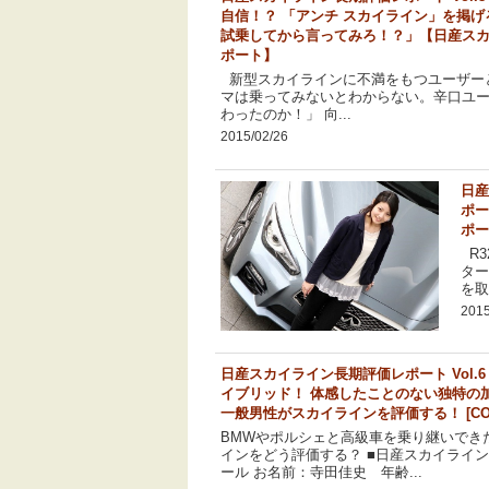
自信！？ 「アンチ スカイライン」を掲
試乗してから言ってみろ！？」【日産ス
ポート】
新型スカイラインに不満をもつユーザー
マは乗ってみないとわからない。辛口ユ
わったのか！」 向...
2015/02/26
日産
ポー
ポー
R3
ター
を取
2015
日産スカイライン長期評価レポート Vol.
イブリッド！ 体感したことのない独特の
一般男性がスカイラインを評価する！ [COR
BMWやポルシェと高級車を乗り継いでき
インをどう評価する？ ■日産スカイライ
ール お名前：寺田佳史 年齢...