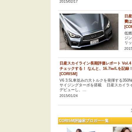
2015/02/17
日産
費は
[CO
低燃
ジン
リッ
2015
日産スカイライン長期評価レポート Vol.4
チェックする！ なんと、16.7㎞/Lを記録
[CORISM]
V6 3.5L車並みの大トルクを発揮する350
サイジングターボを搭載 日産スカイライ
デビューし、...
2015/01/24
投
CORISM評論家ブロガー一覧
稿
ナ