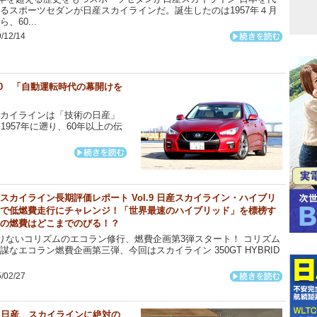
るスポーツセダンが日産スカイラインだ。誕生したのは1957年４月
、60...
/12/14
10 「自動運転時代の幕開けを
スカイラインは「技術の日産」
957年に遡り、60年以上の伝
スカイライン長期評価レポート Vol.9 日産スカイライン・ハイブリ
で低燃費走行にチャレンジ！「世界最速のハイブリッド」を標榜す
の燃費はどこまでのびる！？
ないコリズムのエコラン修行、燃費企画第3弾スタート！ コリズム
謀なエコラン燃費企画第三弾、今回はスカイライン 350GT HYBRID
/02/27
8 日産、スカイラインに絶対の