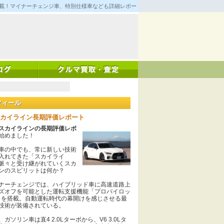
満載！マイナーチェンジ車、特別仕様車なども詳細レポート！
フィール
カイライン長期評価レポート
スカイラインの長期評価レポ
始めました！
の中でも、常に新しい技術
入れてきた「スカイライ
脈々と受け継がれていくスカ
ンのスピリットは何か？
ーチェンジでは、ハイブリッド車に高速道路上
ズオフを可能とした運転支援機能「プロパイロッ
0」を搭載。自動運転時代の幕開けを感じさせる最
技術が装備されている。
ソリン車は直4 2.0Lターボから、V6 3.0Lタ