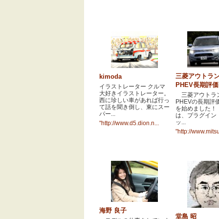
三菱アウトラ
kimoda
PHEV長期評
イラストレーター クルマ
大好きイラストレーター。
三菱アウトラ
西に珍しい車があれば行っ
PHEVの長期評
て話を聞き倒し、東にスー
を始めました！ 
パー...
は、プラグイン
ッ...
"http://www.d5.dion.n...
"http://www.mitsu
海野 良子
堂島 昭