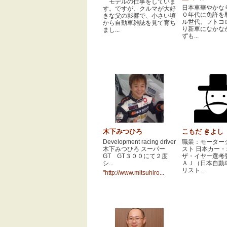
モデルの仕事をしていま
日本車華やかな
す。ですが、クルマが大好
０年代に免許を
きな父の影響で、小さい頃
ル世代。フトコ
から自動車雑誌を見て育ち
り新車になかな
まし...
ずも...
木下みつひろ
こもだ きよし
Development racing driver
職業：モーター
木下みつひろ スーパー
スト 日本カー
GT GT３００にて２度
ザ・イヤー選考
シ...
ＡＪ（日本自動
リスト...
"http://www.mitsuhiro...