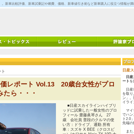
ム)」。新車比較評価、新車試乗記や燃費、価格、新車値引き術など新車購入に役立つ情報が
プロ
日産ス
ート
日産
ート
を
レポート Vol.13 20歳台女性がプロ
日産車
てみたら・・・
を取り
ン」。
イライ
■日産スカイラインハイブリ
ッドに試乗した一般女性のプロ
マイナ
でハン
フィール 齋藤眞琴さん 27
ト2.
歳 会社員 普段のクルマの使
先端の
い方：ドライブ、通勤 所有
車：スズキ X BEE（クロスビ
また、ガ