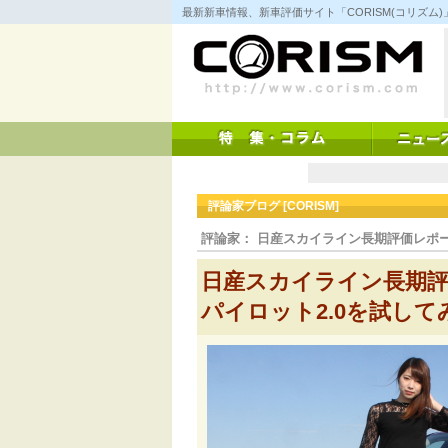
コ
最新新車情報、新車評価サイト「CORISM(コリズ
ン
テ
ン
ツ
へ
ス
キ
ッ
プ
評論家ブログ [CORISM]
評論家： 日産スカイライン長期評価レポ
日産スカイライン長期評価
パイロット2.0を試し