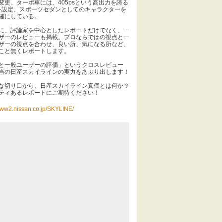
変更。ターボ車には、405psという高出力を誇る
Rを設定。スポーツセダンとしてのキャラクターを
確にしている。
、評論家を中心としたレポートだけでなく、一
ザーのレビューも掲載。プロならではの視点と一
ザーの視点を合わせ、良い所、気になる所など、
こと無くレポートします。
と一般ユーザーの評価」というクロスレビュー
当の日産スカイラインの実力をあぶり出します！
切り口から、日産スカイライン真価とは何か？
ティあるレポートにご期待ください！
/www2.nissan.co.jp/SKYLINE/