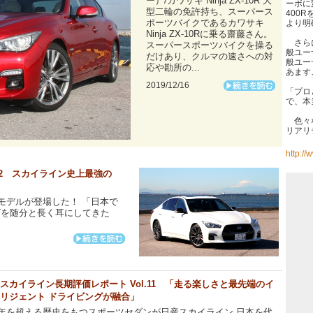
ー）/カワサキ Ninja ZX-10R 大
ーボに
型二輪の免許持ち、スーパース
400
ポーツバイクであるカワサキ
より明
Ninja ZX-10Rに乗る齋藤さん。
さらに
スーパースポーツバイクを操る
般ユー
だけあり、クルマの速さへの対
般ユー
応や勘所の...
あます
2019/12/16
「プロ
で、本
色々な
リアリ
http:/
12 スカイライン史上最強の
モデルが登場した！ 「日本で
ズを随分と長く耳にしてきた
スカイライン長期評価レポート Vol.11 「走る楽しさと最先端のイ
リジェント ドライビングが融合」
年を超える歴史をもつスポーツセダンが日産スカイライン 日本を代