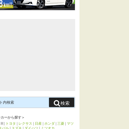
検索
ーカーから探す＞
車]
トヨタ
|
レクサス
|
日産
|
ホンダ
|
三菱
|
マツ
スバル
|
スズキ
|
ダイハツ
|
ミツオカ