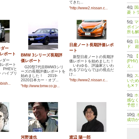
てきた...
国
"http://www2.nissan.c...
菱 ト
マ
ポイン
所も解
日
日産ノート長期評価レポ
ド 超
ンダー
ート
価レポート
BMW 3シリーズ長期評
【
新型日産ノートの長期評
ンダー
価レポート
(PH
価レポートを始めました！
価レポート
いわゆる、評論家といわ
え」
G20型7代目BMW3シリ
PHEVと
れるプロならではの視点だ
ーズの長期評価レポートを
・ハイブリ
け...
ス
始めました！ 2019-
2020日本カー・オブ...
"http://www2.nissan.c...
いため
bish...
も✕？
"http://www.bmw.co.jp...
ホ
感なく
予想！
成功か
河野達也
渡辺 陽一郎