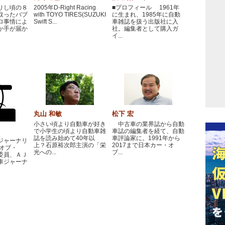
りし頃の８
2005年D-Right Racing
■プロフィール 1961年
取ったバブ
with TOYO TIRES(SUZUKI
に生まれ、1985年に自動
ロ事情によ
Swift S...
車雑誌を扱う出版社に入
か手が届か
社。編集者として購入ガ
イ...
丸山 和敏
松下 宏
小さい頃より自動車が好き
中古車の業界誌から自動
で小学生の頃より自動車雑
車誌の編集者を経て、自動
誌を読み始めて40年以
車評論家に。1991年から
ジャーナリ
上？石原裕次郎主演の「栄
2017まで日本カー・オ
・オブ・
光への...
ブ...
委員、ＡＪ
車ジャーナ