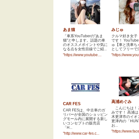
ビ
ゲ
ー
あま猫
みじゅ
シ
「車系YouTuberの"あま
クルマ好き女子
猫"と申します。話題の車
です！ YouTub
ョ
のオススメポイントや気に
ゅ【車と洗車ち
なる点を女性目線でご紹...
としてフリーで活
ン
"https://www.youtube....
"https://www.yout
高浦めぐみ
CAR FES
こんにちは！ 
CAR FESは、中古車のガ
みです！ 高浦
リバーが全国のショッピン
木更津市のイオ
グモール内に展開する新し
更津内の「HUN
いコンセプトの販売店
お...
「H...
"https://www.fac
"http://www.car-fes.c...