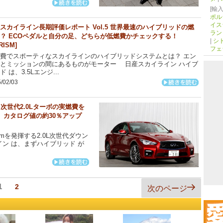
[輸入
ポル
イス
スカイライン長期評価レポート Vol.5 世界最速のハイブリッドの燃
ラン
？ ECOペダルと自分の足、どちらが低燃費かチェックする！
|
シ
RISM]
フェ
費でスポーティなスカイラインのハイブリッドシステムとは？ エン
とミッションの間にあるものがモーター 日産スカイライン ハイブ
ド は、3.5Lエンジ...
/02/03
 次世代2.0Lターボの実燃費を
！ カタログ値の約30％アップ
Nmを発揮する2.0L次世代ダウン
ン は、まずハイブリッド が
ペ
1
ペ
2
次のページ
ー
ー
ジ
ジ