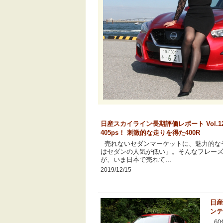
日産スカイライン長期評価レポート Vol.
405ps！ 刺激的な走りを得た400R
売れないセダンマーケットに、魅力的な
はセダンの人気が低い」。そんなフレー
が、いま日本で売れて...
2019/12/15
日産
ンテ
60