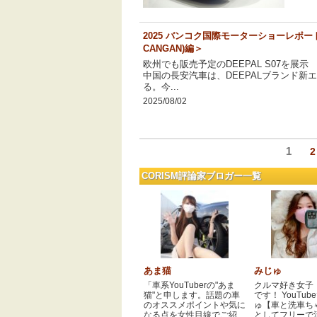
2025 バンコク国際モーターショーレポート
CANGAN)編＞
欧州でも販売予定のDEEPAL S07を展
中国の長安汽車は、DEEPALブランド新
る。今...
2025/08/02
ペ
1
2
投
ー
ジ
CORISM評論家ブロガー一覧
稿
ナ
ビ
ゲ
ー
あま猫
みじゅ
シ
「車系YouTuberの"あま
クルマ好き女子
猫"と申します。話題の車
です！ YouTub
ョ
のオススメポイントや気に
ゅ【車と洗車ち
なる点を女性目線でご紹...
としてフリーで活