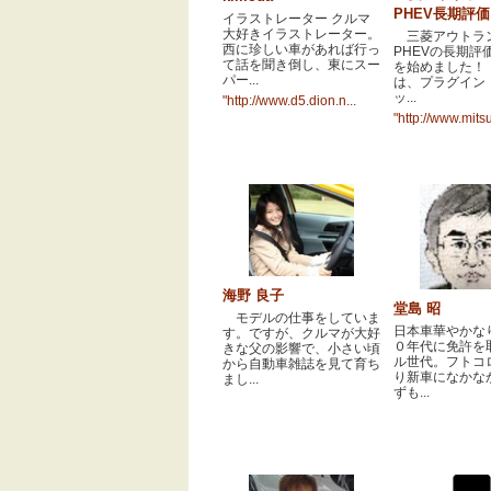
PHEV長期評
イラストレーター クルマ
大好きイラストレーター。
三菱アウトラ
西に珍しい車があれば行っ
PHEVの長期評
て話を聞き倒し、東にスー
を始めました！ 
パー...
は、プラグイン
ッ...
"http://www.d5.dion.n...
"http://www.mitsu
海野 良子
堂島 昭
モデルの仕事をしていま
日本車華やかな
す。ですが、クルマが大好
０年代に免許を
きな父の影響で、小さい頃
ル世代。フトコ
から自動車雑誌を見て育ち
り新車になかな
まし...
ずも...