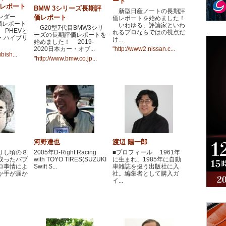
ート
価レポート
BMW 3シリーズ長期評
新型日産ノートの長期評
ンダー
価レポート
価レポートを始めました！
価レポート
いわゆる、評論家といわ
G20型7代目BMW3シリ
PHEVと
れるプロならではの視点だ
ーズの長期評価レポートを
・ハイブリ
け...
始めました！ 2019-
2020日本カー・オブ...
"http://www2.nissan.c...
bish...
"http://www.bmw.co.jp...
河野達也
渡辺 陽一郎
りし頃の８
2005年D-Right Racing
■プロフィール 1961年
取ったバブ
with TOYO TIRES(SUZUKI
に生まれ、1985年に自動
ロ事情によ
Swift S...
車雑誌を扱う出版社に入
か手が届か
社。編集者として購入ガ
イ...