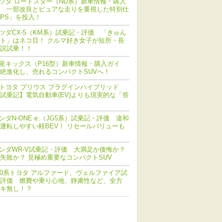
ツダ ロードスター（ND系）新車情報・購入
 一部改良とピュアな走りを重視した特別仕
PS」を投入！
ツダCX-5（KM系）試乗記・評価 「きゅん
ト」はネコ目！ クルマ好き女子が短所・長
説試乗！！
産キックス（P16型）新車情報・購入ガイ
絶進化し、売れるコンパクトSUVへ！
トヨタ プリウス プラグインハイブリッド
V) 試乗記】電気自動車(EV)よりも現実的な「答
ンダN-ONE e:（JG5系）試乗記・評価 違和
運転しやすい軽BEV！ リセールバリューも
ンダWR-V試乗記・評価 大満足か後悔か？
失敗か？ 見極め重要なコンパクトSUV
40系トヨタ アルファード、ヴェルファイア試
評価 燃費や乗り心地、静粛性など、全方
キ無し！？