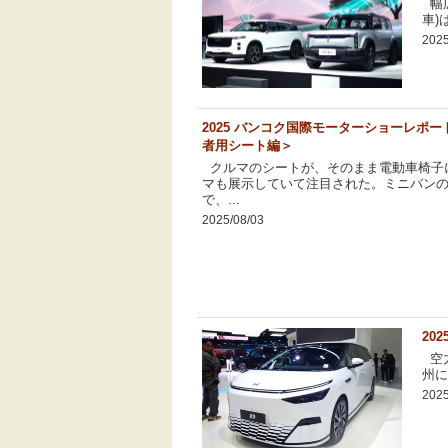
幅広
車)
2025
2025 バンコク国際モーターショーレポー
者用シート編＞
クルマのシートが、そのまま電動車椅子に
マも展示していて注目された。ミニバンの
で、...
2025/08/03
20
空力
州に
2025