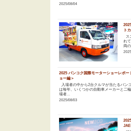
2025/08/04
20
トカ
ス
れて
両の.
2025
2025 バンコク国際モーターショーレポ
ョー編＞
入場者の中から2台クルマが当たるバン
は毎年、いくつかの自動車メーカーと二
場者...
2025/08/03
20
JA