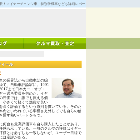
満載！マイナーチェンジ車、特別仕様車なども詳細レポート！
フィール
宏
の業界誌から自動車誌の編
経て、自動車評論家に。1991
2017まで日本カー・オブ・
ヤー選考委員を努めた。イヤ
の評価では、誰でも買える価
、小さくて軽くて燃費が良い
を高く評価するという原則を貫いている。そのた
本命といわれている車種さえ外してでも自らの信
き通す熱いハートをもつ。
何台も最高評価車を自ら購入したことがあり、
任感も示している。一般のクルマの評価はイヤー
評価とは必ずしも一致しないが、ユーザー目線で
には定評がある。