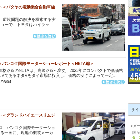
ート＜パタヤの電動乗合自動車編
、環境問題の解決を模索する実
ショーで、トヨタはハイラッ
25 バンコク国際モーターショーレポート＜NETA編＞
格路線のNETAは、高級路線へ変更 2023年にコンパクトで低価格
EVであるネタVをタイ市場に投入し、価格の安さによって一定...
/08/04
検
索:
ート＜グランドハイエースリムジ
＜メ
ス バンコク国際モーターショ
[国産
なる一画に、現地の架装メーカ
ダ
|