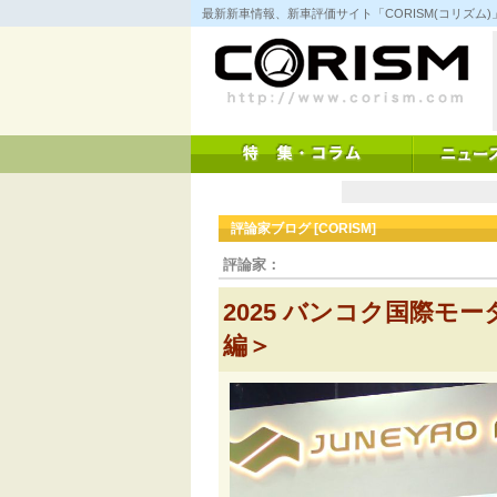
コ
最新新車情報、新車評価サイト「CORISM(コリズ
ン
テ
ン
ツ
へ
ス
キ
ッ
プ
評論家ブログ [CORISM]
評論家：
2025 バンコク国際モー
編＞