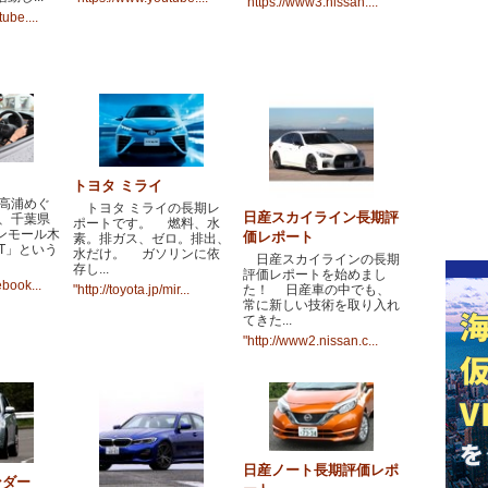
"https://www3.nissan....
ube....
トヨタ ミライ
高浦めぐ
トヨタ ミライの長期レ
日産スカイライン長期評
は、千葉県
ポートです。 燃料、水
ンモール木
価レポート
素。排ガス、ゼロ。排出、
T」という
水だけ。 ガソリンに依
日産スカイラインの長期
存し...
評価レポートを始めまし
ebook...
た！ 日産車の中でも、
"http://toyota.jp/mir...
常に新しい技術を取り入れ
てきた...
"http://www2.nissan.c...
日産ノート長期評価レポ
ンダー