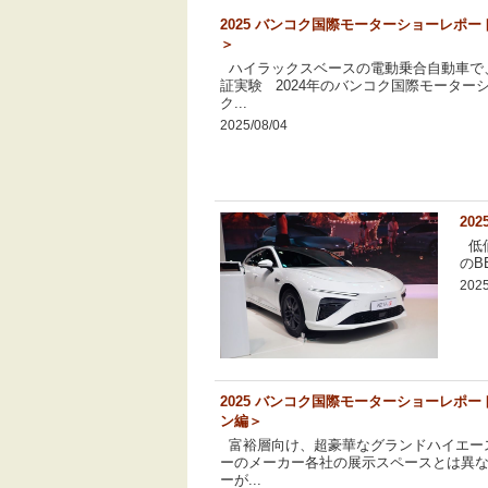
2025 バンコク国際モーターショーレポ
＞
ハイラックスベースの電動乗合自動車で
証実験 2024年のバンコク国際モーター
ク...
2025/08/04
20
低価
のB
2025
2025 バンコク国際モーターショーレポ
ン編＞
富裕層向け、超豪華なグランドハイエー
ーのメーカー各社の展示スペースとは異
ーが...