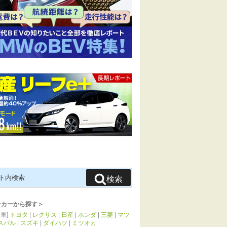
検索
ーカーから探す＞
車]
トヨタ
|
レクサス
|
日産
|
ホンダ
|
三菱
|
マツ
スバル
|
スズキ
|
ダイハツ
|
ミツオカ