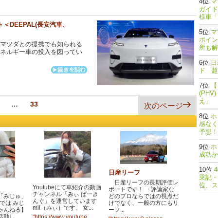
マ
ガイド
様車「
＜DEEPAL(長安汽車、
マ
ポイン
示 マツダとの提携でも知られる
所も解
エネルギー車の投入を図ってい
日
ド 超
【
(PH
え」
ペ
…
ペ
33
次のページ
ー
ー
ホ
ジ
ジ
感なく
予想！
ホ
成功か
日産リーフ
乗記・
日産リーフの長期評価レ
位、ス
Youtubeにて車紹介の動画
ポートです！ 評論家な
チャンネル「みぃ ぱーき
「みじゅ」
どのプロならではの視点だ
んぐ」を運営しています
eでは みじ
けでなく、一般の方にもリ
mii（みぃ）です。 女...
ゃんねる】
ーフ...
動し...
"https://www.youtube....