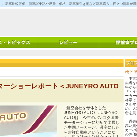
ム)」。新車比較評価、新車試乗記や燃費、価格、新車値引き術など新車購入に役立つ情報が
プロ
松下 
中古車
集者を
ターショーレポート＜JUNEYRO AUTO
年から
ザ・イ
ーカー
格帯で
クルマ
航空会社を母体とした
め、大
JUNEYRO AUTO JUNEYRO
念を貫
AUTOは、今年のバンコク国際
過去に
モーターショーに初めて出展し
高い責
た中国メーカーだ。漢字にした
カーの
ら吉祥自動車ということにな
の評価