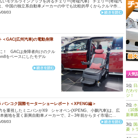
いモデルラインアップを誇るチェリー(奇端汽車) チェリー(奇端汽
は、中国の独立系自動車メーカーの中でも比較的早くからクルマ作...
/08/03
ト＜GAC(広州汽車)の電動身障
！ GACは身障者向けのクル
m8をベースにしたモデル
人気
日
だわり
ジ！
25 バンコク国際モーターショーレポート＜XPENG編＞
ホ
（10
を重視したミニバンがX9 シャオペン(XPENG、小鵬汽車)は、広
新車購
本拠地を置く新興自動車メーカーで、2～3年前からタイ市場に...
/08/03
国
菱 ト