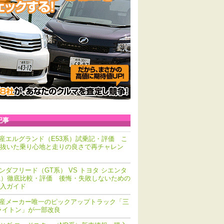
記事
産エルグランド（E53系）試乗記・評価 こ
抜いた乗り心地と走りの良さで再チャレン
ンダフリード（GT系） VS トヨタ シエンタ
系）徹底比較・評価 後悔・失敗しないための
入ガイド
産メーカー唯一のピックアップトラック「三
ライトン」が一部改良