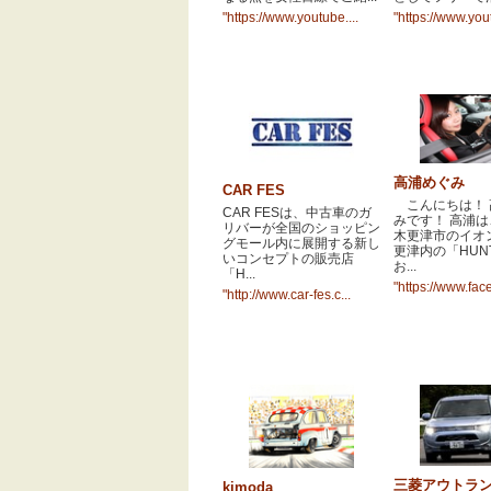
ン
"https://www.youtube....
"https://www.yout
高浦めぐみ
CAR FES
こんにちは！ 
CAR FESは、中古車のガ
みです！ 高浦
リバーが全国のショッピン
木更津市のイオ
グモール内に展開する新し
更津内の「HUN
いコンセプトの販売店
お...
「H...
"https://www.fac
"http://www.car-fes.c...
三菱アウトラ
kimoda