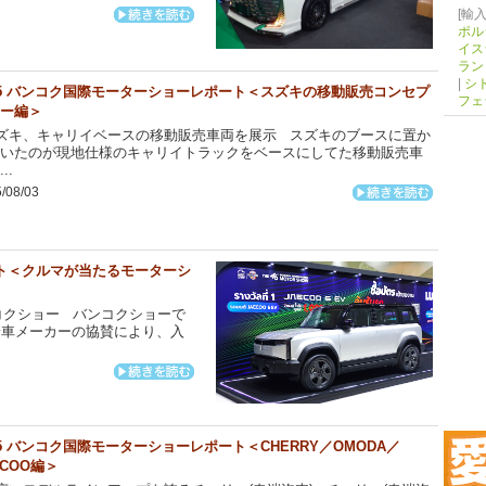
[輸入
ポル
イス
ラン
|
シ
25 バンコク国際モーターショーレポート＜スズキの移動販売コンセプ
フェ
ー編＞
ズキ、キャリイベースの移動販売車両を展示 スズキのブースに置か
いたのが現地仕様のキャリイトラックをベースにしてた移動販売車
..
/08/03
ート＜クルマが当たるモーターシ
コクショー バンコクショーで
輪車メーカーの協賛により、入
25 バンコク国際モーターショーレポート＜CHERRY／OMODA／
ECOO編＞