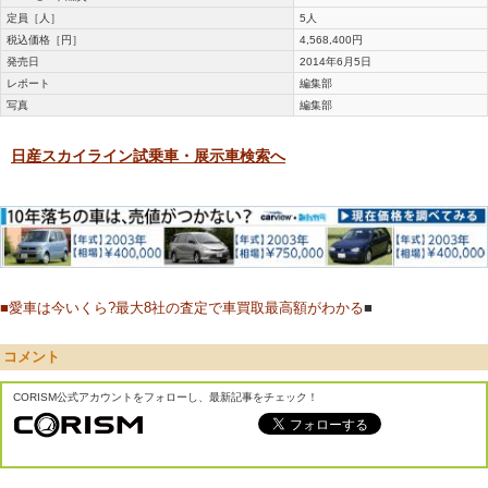
定員［人］
5人
税込価格［円］
4,568,400円
発売日
2014年6月5日
レポート
編集部
写真
編集部
日産スカイライン試乗車・展示車検索へ
■
愛車は今いくら?最大8社の査定で車買取最高額がわかる
■
コメント
CORISM公式アカウントをフォローし、最新記事をチェック！