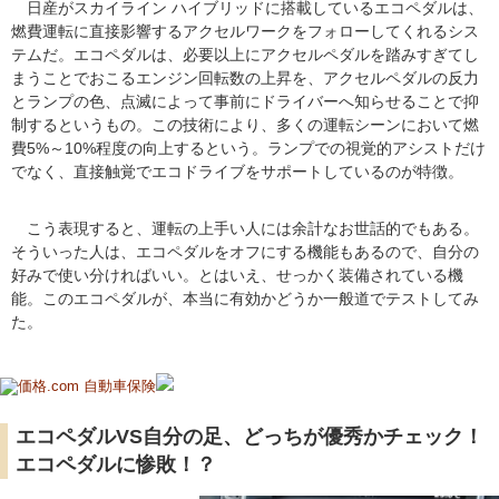
日産がスカイライン ハイブリッドに搭載しているエコペダルは、
燃費運転に直接影響するアクセルワークをフォローしてくれるシス
テムだ。エコペダルは、必要以上にアクセルペダルを踏みすぎてし
まうことでおこるエンジン回転数の上昇を、アクセルペダルの反力
とランプの色、点滅によって事前にドライバーへ知らせることで抑
制するというもの。この技術により、多くの運転シーンにおいて燃
費5%～10%程度の向上するという。ランプでの視覚的アシストだけ
でなく、直接触覚でエコドライブをサポートしているのが特徴。
こう表現すると、運転の上手い人には余計なお世話的でもある。
そういった人は、エコペダルをオフにする機能もあるので、自分の
好みで使い分ければいい。とはいえ、せっかく装備されている機
能。このエコペダルが、本当に有効かどうか一般道でテストしてみ
た。
エコペダルVS自分の足、どっちが優秀かチェック！
エコペダルに惨敗！？