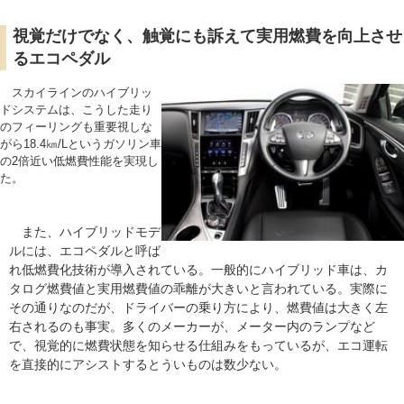
視覚だけでなく、触覚にも訴えて実用燃費を向上させ
るエコペダル
スカイラインのハイブリッ
ドシステムは、こうした走り
のフィーリングも重要視しな
がら18.4㎞/Lというガソリン車
の2倍近い低燃費性能を実現し
た。
また、ハイブリッドモデ
ルには、エコペダルと呼ば
れ低燃費化技術が導入されている。一般的にハイブリッド車は、カ
タログ燃費値と実用燃費値の乖離が大きいと言われている。実際に
その通りなのだが、ドライバーの乗り方により、燃費値は大きく左
右されるのも事実。多くのメーカーが、メーター内のランプなど
で、視覚的に燃費状態を知らせる仕組みをもっているが、エコ運転
を直接的にアシストするとういものは数少ない。