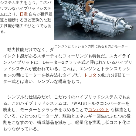
システム出力をもつ。このパ
ワフルなハイブリッドシステ
ムにより、
日産
自らが世界最
速と標榜するほど圧倒的な動
力性能が魅力のひとつでもあ
る。
エンジンとミッションの間にあるものがモーター
動力性能だけでなく、ダ
イレクト感があるスポーティなフィーリングも特長だ。スカイライ
ン ハイブリッドは、1モーター2クラッチ式と呼ばれているハイブリ
ッドシステムが使われている。これは、エンジンとトランスミッシ
ョンの間にモーターを挟み込むタイプだ。
トヨタ
の動力分割2モー
ター式とは違い、シンプルな構造をもつ。
シンプルな仕組みだが、こだわりのハイブリッドシステムでもあ
る。このハイブリッドシステムは、7速ATのトルクコンバーターを
廃止し、モーターとクラッチを収めることで
コンパクト
な構造とし
ている。ひとつのモーターが、駆動とエネルギー回生のふたつの役
割をこなすので、構成部品を減らし、軽量化を実現し低コスト化に
もつながっている。