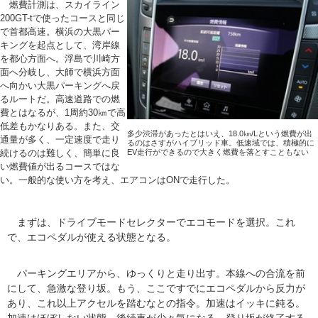
燃費計測は、スカイライン
200GT-tで使ったコースと同じ
で首都高速。横浜の大黒パー
キングを起点として、湾岸線
を都心方面へ。浮島で川崎方
面へ分岐し、大師で横浜方面
へ向かい大黒パーキングへ戻
るルートだ。高速道路での燃
費とはなるが、1周約30㎞で高
低差もかなりある。また、交
多少渋滞があったとはいえ、18.0㎞/Lという燃費が出
通量が多く、一定速度で走り
るのはさすがハイブリッド車。低速域では、積極的に
EV走行ができるので大きく燃費を落とすこともない
続けるのは難しく、簡単に良
い燃費値が出るコースではな
い。一般的な使い方を考え、エアコンはONで走行した。
まずは、ドライブモードセレクターでエコモードを選択。これ
で、エコペダルが使える状態となる。
パーキングエリアから、ゆっくりと走り出す。本線への合流を前
にして、急激な登り坂。もう、ここですでにエコペダルから反力が
あり、これ以上アクセルを踏むなとの指令。加速はイッキに鈍る。