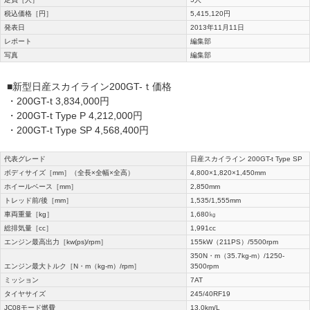
税込価格［円］
5,415,120円
発表日
2013年11月11日
レポート
編集部
写真
編集部
■新型日産スカイライン200GT-ｔ価格
・200GT-t 3,834,000円
・200GT-t Type P 4,212,000円
・200GT-t Type SP 4,568,400円
代表グレード
日産スカイライン 200GT-t Type SP
ボディサイズ［mm］（全長×全幅×全高）
4,800×1,820×1,450mm
ホイールベース［mm］
2,850mm
トレッド前/後［mm］
1,535/1,555mm
車両重量［kg］
1,680㎏
総排気量［cc］
1,991cc
エンジン最高出力［kw(ps)/rpm］
155kW（211PS）/5500rpm
350N・m（35.7kg-m）/1250-
エンジン最大トルク［N・m（kg-m）/rpm］
3500rpm
ミッション
7AT
タイヤサイズ
245/40RF19
JC08モード燃費
13.0km/L