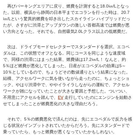
再びパーキングエリアに戻り、燃費を計測すると18.0㎞/Lとなっ
た。以前、横浜から静岡の日本平までエコランを行った時は、20.7
㎞/Lという驚異的燃費を叩き出したスカイライン ハイブリッドだっ
たが、さすがに渋滞とアップダウンの激しい首都高速では燃費が悪
い方向となった。それでも、自然吸気2.0Lクラス以上の低燃費だ。
次は、ドライブモードセレクターでスタンダードを選択。エコペ
ダルは、この状態でオフとなる。同じコースを同じような速度域
で、同様の渋滞にはまった結果、燃費値は17.2㎞/L！ なんと、約
5％ほど燃費が悪化してしまった。日産がエコペダルの効果は5～
10％としているので、ちょうどその数値通りという結果になった。
結構、アクセルワークに気を使いながら走ったのに、ちょっとショ
ック。やはり渋滞中で、ややイライラしながらの運転で、アクセル
ワークが雑になっていたことが大きな要因と予想した。ついつい、
不用意にアクセルを踏んで、
EV
走行していたのにエンジンを始動さ
せてしまったことが燃費悪化の大きな理由だろう。
それで、5％の燃費悪化で済んだのは、先にエコペダルで反力を感
じる状況がインプットされていたからだろう。先にスタンダードで
乗っていたら、もっと燃費が悪くなっていたかもしれない。