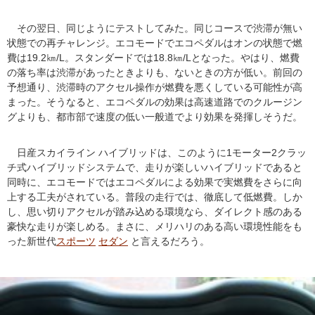
その翌日、同じようにテストしてみた。同じコースで渋滞が無い
状態での再チャレンジ。エコモードでエコペダルはオンの状態で燃
費は19.2㎞/L。スタンダードでは18.8㎞/Lとなった。やはり、燃費
の落ち率は渋滞があったときよりも、ないときの方が低い。前回の
予想通り、渋滞時のアクセル操作が燃費を悪くしている可能性が高
まった。そうなると、エコペダルの効果は高速道路でのクルージン
グよりも、都市部で速度の低い一般道でより効果を発揮しそうだ。
日産スカイライン ハイブリッドは、このように1モーター2クラッ
チ式ハイブリッドシステムで、走りが楽しいハイブリッドであると
同時に、エコモードではエコペダルによる効果で実燃費をさらに向
上する工夫がされている。普段の走行では、徹底して低燃費。しか
し、思い切りアクセルが踏み込める環境なら、ダイレクト感のある
豪快な走りが楽しめる。まさに、メリハリのある高い環境性能をも
った新世代
スポーツ
セダン
と言えるだろう。