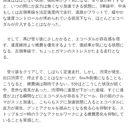
加速はほぼしない状態。後続車が少々気になる。登り坂が終了する
と、いつの間にか反力は無くなり加速できる状態に。3車線中、中央
もしくは左側車線を法定速度内で走行。道路がフラットで、緩やか
な速度コントロールが求められている状況下なら、ほとんどエコペ
ダルが介入することはなかった。
そして、再び登り坂にさしかかると、エコペダルが存在感を増
す。速度維持より燃費を優先するようで、後続車が気になる状態に
なる。左側車線で、ちょっとガマンのストレスがたまる走行とな
る。
登り坂をクリアして、しばらく定速走行。しかし、渋滞が発生。
出口渋滞で、停止することはなかったが、5㎞/h前後になることも。
こうなると、燃費値は期待できない。5分ほどこうした状況が続く
中、意外な発見があった。渋滞時に速度が下がった途端、すぐに速
度が上げる瞬間などにエコペダルが存在をアピール。目の前のクル
マがスッと加速し、こちらもスグに加速状態に入るとエコペダルに
反力が発生。グッとアクセルを踏みたくなる焦る心を抑制する。ス
トップ＆ゴー時のラフなアクセルワークによる燃費悪化を抑制して
いることを実感した。