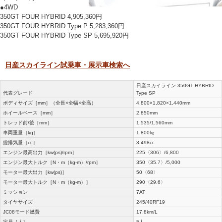
●4WD
350GT FOUR HYBRID 4,905,360円
350GT FOUR HYBRID Type P 5,283,360円
350GT FOUR HYBRID Type SP 5,695,920円
日産スカイライン試乗車・展示車検索へ
日産スカイライン 350GT HYBRID
代表グレード
Type SP
ボディサイズ［mm］（全長×全幅×全高）
4,800×1,820×1,440mm
ホイールベース［mm］
2,850mm
トレッド前/後［mm］
1,535/1,560mm
車両重量［kg］
1,800㎏
総排気量［cc］
3,498cc
エンジン最高出力［kw(ps)/rpm］
225〈306〉/6,800
エンジン最大トルク［N・m（kg-m）/rpm］
350〈35.7〉/5,000
モーター最大出力［kw(ps)］
50〈68〉
モーター最大トルク［N・m（kg-m）］
290〈29.6〉
ミッション
7AT
タイヤサイズ
245/40RF19
JC08モード燃費
17.8km/L
定員［人］
5人