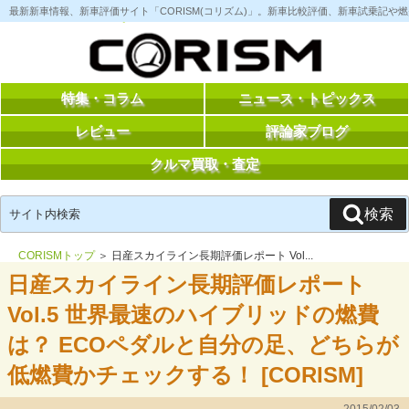
コ
最新新車情報、新車評価サイト「CORISM(コリズム)」。新車比較評価、新車試乗記
ン
テ
ン
ツ
へ
ス
特集・コラム
ニュース・トピックス
キ
ッ
レビュー
評論家ブログ
プ
クルマ買取・査定
検
検索
索:
CORISMトップ
＞ 日産スカイライン長期評価レポート Vol...
日産スカイライン長期評価レポート
Vol.5 世界最速のハイブリッドの燃費
は？ ECOペダルと自分の足、どちらが
低燃費かチェックする！ [CORISM]
2015/02/03