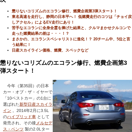
懲りないコリズムのエコラン修行、燃費企画第3弾スタート！
東名高速を走行し、静岡の日本平へ！ 低燃費走行のコツは「チョイ戻
しアクセル」によるEV走行にあり！
苦手なエコランに全身全霊を捧げた結果と、クルマまかせクルコンで
走った燃費結果の差は・・・！？
まさかの、エコランスペシャリストに進化！？ 20チーム中、5位と言
う結果に！
日産スカイライン価格、燃費、スペックなど
懲りないコリズムのエコラン修行、燃費企画第3
弾スタート！
今年（第35回）の日本
カー・オブ・ザ・イヤーで
「10ベストカー」の1台に
選ばれた
新型日産スカイラ
イン
。2014年2月に3.5L
の
ハイブリッド車
として
発売され、その後
メルセデ
ス・ベンツ
製の2.0Lター