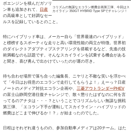
ボエンジンを積んだガソリ
コリズムの無謀なエコラン燃費企画第三弾、今回はス
ン車も追加されて、
日産
カイライン 350GT HYBRID Type SPでチャレンジ！
の高級車として好調なセー
ルスを記録しているとのこと。
特にハイブリッド車は、メーカー自ら「世界最速のハイブリッド」
と標榜するスポーティな走りと高い環境性能の両立が特徴。世界初
のダイレクトアダプティブステアリングを搭載するなど、先進の技
術満載なのも話題です。そんなスカイラインを試乗する機会がある
と聞き、喜び勇んで出かけていったのが運の尽き。
待ち合わせ場所で落ち合った編集長、ニヤリと不敵な笑いを浮かべ
て「今日はお得意のエコランで走行してもらうよ！」えーっ？日産
ノートのメディア対抗エコラン企画や、
三菱アウトランダー
PHEV
の富士山静岡空港往復チャレンジで、散々懲りたはずなのに何を言
ってるのアナタは・・・？ということでコリズムらしい無謀な挑戦
第三弾、「エコラン下手が運転してスカイライン・ハイブリッドの
燃費はどこまで伸びるか！？」が始まったのでした。
日程はそれぞれ違うものの、参加自動車メディアは20チーム。はた