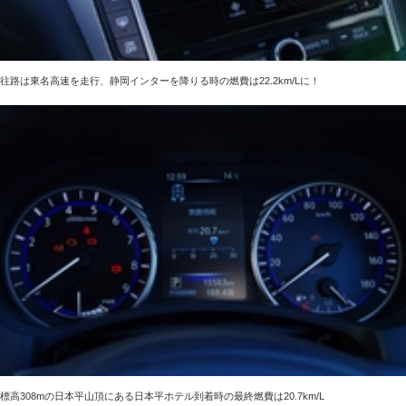
往路は東名高速を走行、静岡インターを降りる時の燃費は22.2km/Lに！
標高308mの日本平山頂にある日本平ホテル到着時の最終燃費は20.7km/L