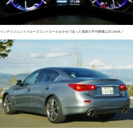
インテリジェントクルーズコントロールまかせで走った復路の平均燃費は20.1km/L！