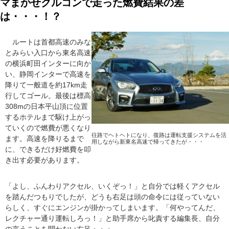
マまかせクルコンで走った燃費結果の差
は・・・！？
ルートは首都高速のみな
とみらい入口から東名高速
の横浜町田インターに向か
い、静岡インターで高速を
降りて一般道を約17km走
行してゴール。最後は標高
308mの日本平山頂に位置
するホテルまで駆け上がっ
ていくので燃費が悪くなり
往路でヘトヘトになり、復路は運転支援システムを活
ます。高速を降りるまで
用しながら新東名高速で帰ってきたが・・・
に、できるだけ好燃費を叩
き出す必要があります。
「よし、ふんわりアクセル、いくぞっ！」と自分では軽くアクセル
を踏んだつもりでしたが、どうも右足は頭の命令には従っていない
らしく、すぐにエンジンが掛かってしまいます。「何やってんだ、
レクチャー通り運転しろっ！」と助手席から叱責する編集長、自分