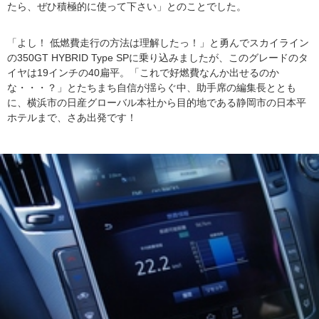
たら、ぜひ積極的に使って下さい」とのことでした。
「よし！ 低燃費走行の方法は理解したっ！」と勇んでスカイライン
の350GT HYBRID Type SPに乗り込みましたが、このグレードのタ
イヤは19インチの40扁平。「これで好燃費なんか出せるのか
な・・・？」とたちまち自信が揺らぐ中、助手席の編集長ととも
に、横浜市の日産グローバル本社から目的地である静岡市の日本平
ホテルまで、さあ出発です！