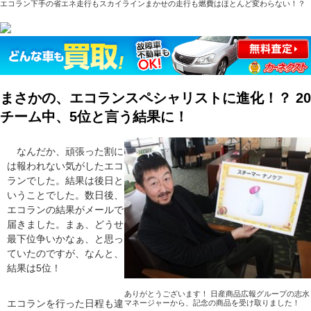
エコラン下手の省エネ走行もスカイラインまかせの走行も燃費はほとんど変わらない！？
まさかの、エコランスペシャリストに進化！？ 20
チーム中、5位と言う結果に！
なんだか、頑張った割に
は報われない気がしたエコ
ランでした。結果は後日と
いうことでした。数日後、
エコランの結果がメールで
届きました。まぁ、どうせ
最下位争いかなぁ、と思っ
ていたのですが、なんと、
結果は5位！
ありがとうございます！ 日産商品広報グループの志水
エコランを行った日程も違
マネージャーから、記念の商品を受け取りました！