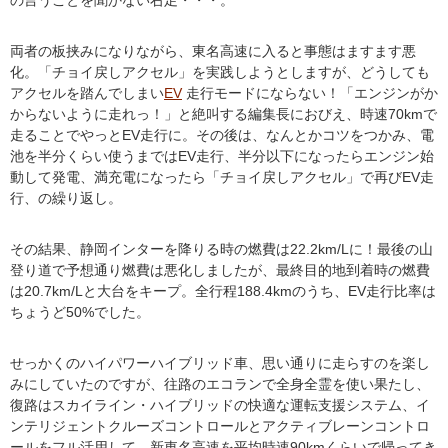
の言うことを聞かない右足・・・。
両者の板挟みになりながら、東名高速に入ると事態はますます悪
化。「チョイ戻しアクセル」を実践しようとしますが、どうしても
アクセルを踏んでしまい
EV
走行モードにならない！「エンジンがか
からないように走れっ！」と絶叫する編集長におびえ、時速70kmで
走ることでやっとEV走行に。その後は、なんとかコツをつかみ、電
池を半分くらい使うまではEV走行、半分以下になったらエンジン始
動して発電、満充電になったら「チョイ戻しアクセル」で再びEV走
行、の繰り返し。
その結果、静岡インターを降りる時の燃費は22.2km/Lに！最後の山
登り道で予想通り燃費は悪化しましたが、最終目的地到着時の燃費
は20.7km/Lと大台をキープ。全行程188.4kmのうち、EV走行比率は
ちょうど50%でした。
せっかくのハイパワーハイブリッド車、思い通りに走らすのを楽し
みにしていたのですが、往路のエコランで全身全霊を使い果たし、
復路はスカイライン・ハイブリッドの快適な運転支援システム、イ
ンテリジェントクルーズコントロールとアクティブレーンコントロ
ールをフル活用して、新東名高速を平均時速90kmくらいで帰ってき