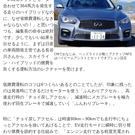
合わせて364馬力を発生す
る走りのハイブリッドなの
に、なぜ省燃費運転しなき
ゃならないの！」と思いつ
つも、編集長の命令は絶対
です。少しでもいい結果を
出せるように、まずは日産
の車両開発主管である長谷
CMでおなじみ、ヘッドライトが動くアクティブAFS
川さんから、スカイライ
はハイビームアシストとセットでオプション設定
ン・ハイブリッドの燃費を
良くする運転方法のレクチャーを受けます。
低燃費運転のコツは6つくらいあるとのことでしたが、印象に残った
のは発進時にできるだけモーターを使う「ふんわりアクセル」、高
速走行時の「チョイ戻しアクセル」、減速時にメカブレーキを極力
使わず回生ブレーキで減速していく「ふんわりブレーキ」。
特に「チョイ戻しアクセル」は時速80km～90kmでも走行中にちょ
っとアクセルを抜いてあげることで、EV走行モードに瞬時に切り替
わり燃費を節約する仕組みで、「エンジン走行である程度充電され