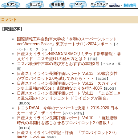
コメント
【関連記事】
国際情報工科自動車大学校「令和のスーパーシルエット
ver.Westrern Police」東京オートサロン2024レポート
【イ
ベント・モーターショー】
日産スカイラインNISMO/NISMOリミテッド新車情報・購
入ガイド ニスモ流GTの極め方とは？
【日産】
コスパ最強中古車の選び方とおすすめ車種3選
【ビジネス・経
済】
日産スカイライン長期評価レポート Vol.13 20歳台女性
がプロパイロット2.0を試してみたら・・・
【BLOG】
日産スカイライン長期評価レポート Vol.12 スカイライ
ン史上最強の405ps！ 刺激的な走りを得た400R
【BLOG】
日産スカイライン長期評価レポート Vol.11 「走る楽しさ
と最先端のインテリジェント ドライビングが融合」
【BLOG】
トヨタRAV4、今年のナンバー1に決定！ 2019-2020 日本
カー・オブ・ザ・イヤー
【イベント情報】
日産スカイライン長期評価レポート Vol.10 「自動運転
時代の幕開けを感じさせるプロパイロット2.0搭載！」
【BLOG】
日産スカイライン試乗記・評価 「プロパイロット2.0」
期待以上の出来
【日産】