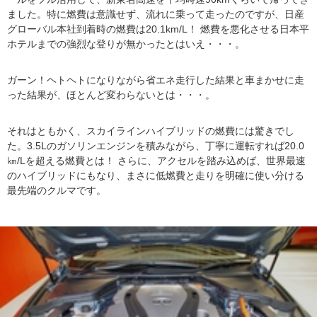
ました。特に燃費は意識せず、流れに乗って走ったのですが、日産
グローバル本社到着時の燃費は20.1km/L！ 燃費を悪化させる日本平
ホテルまでの強烈な登りが無かったとはいえ・・・。
ガーン！ヘトヘトになりながら省エネ走行した結果と車まかせに走
った結果が、ほとんど変わらないとは・・・。
それはともかく、スカイラインハイブリッドの燃費には驚きでし
た。3.5Lのガソリンエンジンを積みながら、丁寧に運転すれば20.0
㎞/Lを超える燃費とは！ さらに、アクセルを踏み込めば、世界最速
のハイブリッドにもなり、まさに低燃費と走りを明確に使い分ける
最先端のクルマです。