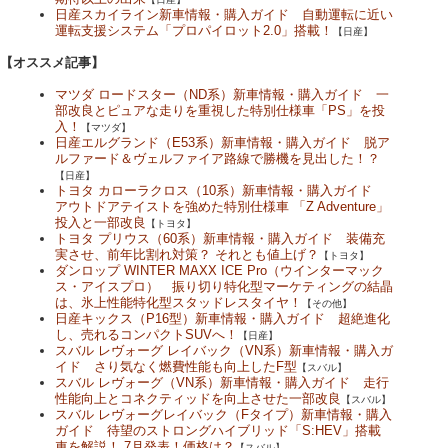
日産スカイライン新車情報・購入ガイド 自動運転に近い
運転支援システム「プロパイロット2.0」搭載！
【日産】
【オススメ記事】
マツダ ロードスター（ND系）新車情報・購入ガイド 一
部改良とピュアな走りを重視した特別仕様車「PS」を投
入！
【マツダ】
日産エルグランド（E53系）新車情報・購入ガイド 脱ア
ルファード＆ヴェルファイア路線で勝機を見出した！？
【日産】
トヨタ カローラクロス（10系）新車情報・購入ガイド
アウトドアテイストを強めた特別仕様車 「Z Adventure」
投入と一部改良
【トヨタ】
トヨタ プリウス（60系）新車情報・購入ガイド 装備充
実させ、前年比割れ対策？ それとも値上げ？
【トヨタ】
ダンロップ WINTER MAXX ICE Pro（ウインターマック
ス・アイスプロ） 振り切り特化型マーケティングの結晶
は、氷上性能特化型スタッドレスタイヤ！
【その他】
日産キックス（P16型）新車情報・購入ガイド 超絶進化
し、売れるコンパクトSUVへ！
【日産】
スバル レヴォーグ レイバック（VN系）新車情報・購入ガ
イド さり気なく燃費性能も向上したF型
【スバル】
スバル レヴォーグ（VN系）新車情報・購入ガイド 走行
性能向上とコネクティッドを向上させた一部改良
【スバル】
スバル レヴォーグレイバック（Fタイプ）新車情報・購入
ガイド 待望のストロングハイブリッド「S:HEV」搭載
車を解説！ 7月発表！価格は？
【スバル】