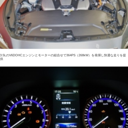
3.5LのV6DOHCエンジンとモーターの組合せで364PS（268kW）を発揮し快適な走りを提
供