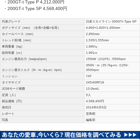
・200GT-t Type P 4,212,000円
・200GT-t Type SP 4,568,400円
代表グレード
日産スカイライン 200GT-t Type SP
ボディサイズ［mm］（全長×全幅×全高）
4,800×1,820×1,450mm
ホイールベース［mm］
2,850mm
トレッド前/後［mm］
1,535/1,555mm
車両重量［kg］
1,680㎏
総排気量［cc］
1,991cc
エンジン最高出力［kw(ps)/rpm］
155kW（211PS）/5500rpm
350N・m（35.7kg-m）/1250-
エンジン最大トルク［N・m（kg-m）/rpm］
3500rpm
ミッション
7AT
タイヤサイズ
245/40RF19
JC08モード燃費
13.0km/L
定員［人］
5人
税込価格［円］
4,568,400円
発売日
2014年6月5日
レポート
堂島昭
写真
編集部