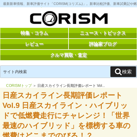
コ
最新新車情報、新車評価サイト「CORISM(コリズム)」。新車比較評価、新車試乗記
ン
テ
ン
ツ
へ
ス
特集・コラム
ニュース・トピックス
キ
ッ
レビュー
評論家ブログ
プ
クルマ買取・査定
検
検索
索:
CORISMトップ
＞ 日産スカイライン長期評価レポート Vol...
日産スカイライン長期評価レポート
Vol.9 日産スカイライン・ハイブリッ
ドで低燃費走行にチャレンジ！「世界
最速のハイブリッド」を標榜する車の
燃費はどこまでのびる！？