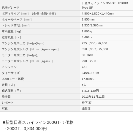
日産スカイライン 350GT HYBRID
代表グレード
Type SP
ボディサイズ［mm］（全長×全幅×全高）
4,800×1,820×1,440mm
ホイールベース［mm］
2,850mm
トレッド前/後［mm］
1,535/1,560mm
車両重量［kg］
1,800㎏
総排気量［cc］
3,498cc
エンジン最高出力［kw(ps)/rpm］
225〈306〉/6,800
エンジン最大トルク［N・m（kg-m）/rpm］
350〈35.7〉/5,000
モーター最大出力［kw(ps)］
50〈68〉
モーター最大トルク［N・m（kg-m）］
290〈29.6〉
ミッション
7AT
タイヤサイズ
245/40RF19
JC08モード燃費
17.8km/L
定員［人］
5人
税込価格［円］
5,415,120円
発表日
2013年11月11日
レポート
松下 宏
写真
編集部
■新型日産スカイライン200GT-ｔ価格
・200GT-t 3,834,000円