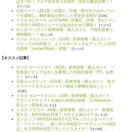
はネコ目！ クルマ好き女子が短所・長所も解説試乗！！
【マツダ】
日産リーフ（ZE2系）試乗記・評価 歴代モデルのノウハ
ウを凝縮し、劇的進化を果たした歴史あるBEV
【日産】
スズキ eビターラ（e VITARA）試乗記・評価 Bセグメン
トSUV＋4WDのユニークな組み合わせで勝負！
【スズキ】
ホンダ インサイト新車情報・購入ガイド 中国生産車で
価格勝負！？
【ホンダ】
スバル クロストレック（GU系）新車情報・購入ガイド
ブラックの内外装で、よりスポーティさをアップした特別
仕様車「Limited Black」登場！
【スバル】
【オススメ記事】
マツダ ロードスター（ND系）新車情報・購入ガイド 一
部改良とピュアな走りを重視した特別仕様車「PS」を投
入！
【マツダ】
日産エルグランド（E53系）新車情報・購入ガイド 脱ア
ルファード＆ヴェルファイア路線で勝機を見出した！？
【日産】
トヨタ カローラクロス（10系）新車情報・購入ガイド
アウトドアテイストを強めた特別仕様車 「Z Adventure」
投入と一部改良
【トヨタ】
トヨタ プリウス（60系）新車情報・購入ガイド 装備充
実させ、前年比割れ対策？ それとも値上げ？
【トヨタ】
ダンロップ WINTER MAXX ICE Pro（ウインターマック
ス・アイスプロ） 振り切り特化型マーケティングの結晶
は、氷上性能特化型スタッドレスタイヤ！
【その他】