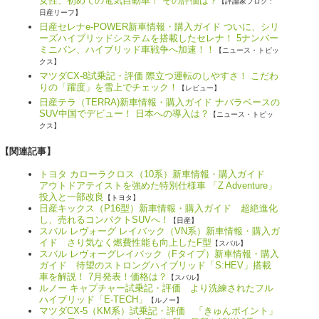
女性、初めての電気自動車！ その評価は？
【評論家ブログ :
日産リーフ】
日産セレナe-POWER新車情報・購入ガイド ついに、シリ
ーズハイブリッドシステムを搭載したセレナ！ 5ナンバー
ミニバン、ハイブリッド車戦争へ加速！！
【ニュース・トピッ
クス】
マツダCX-8試乗記・評価 際立つ運転のしやすさ！ こだわ
りの「躍度」を雪上でチェック！
【レビュー】
日産テラ（TERRA)新車情報・購入ガイド ナバラベースの
SUV中国でデビュー！ 日本への導入は？
【ニュース・トピッ
クス】
【関連記事】
トヨタ カローラクロス（10系）新車情報・購入ガイド
アウトドアテイストを強めた特別仕様車 「Z Adventure」
投入と一部改良
【トヨタ】
日産キックス（P16型）新車情報・購入ガイド 超絶進化
し、売れるコンパクトSUVへ！
【日産】
スバル レヴォーグ レイバック（VN系）新車情報・購入ガ
イド さり気なく燃費性能も向上したF型
【スバル】
スバル レヴォーグレイバック（Fタイプ）新車情報・購入
ガイド 待望のストロングハイブリッド「S:HEV」搭載
車を解説！ 7月発表！価格は？
【スバル】
ルノー キャプチャー試乗記・評価 より洗練されたフル
ハイブリッド「E-TECH」
【ルノー】
マツダCX-5（KM系）試乗記・評価 「きゅんポイント」