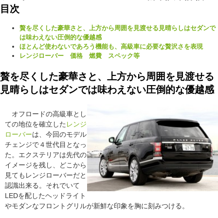
目次
贅を尽くした豪華さと、上方から周囲を見渡せる見晴らしはセダンで
は味わえない圧倒的な優越感
ほとんど使わないであろう機能も、高級車に必要な贅沢さを表現
レンジローバー 価格 燃費 スペック等
贅を尽くした豪華さと、上方から周囲を見渡せる
見晴らしはセダンでは味わえない圧倒的な優越感
オフロードの高級車とし
ての地位を確立した
レンジ
ローバー
は、今回のモデル
チェンジで４世代目となっ
た。エクステリアは先代の
イメージを残し、どこから
見てもレンジローバーだと
認識出来る。それでいて
LEDを配したヘッドライト
やモダンなフロントグリルが新鮮な印象を胸に刻みつける。