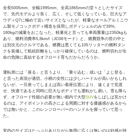
全長5005mm、全幅1995mm、全高1865mmの堂々としたサイズ
で、先代モデルより長く、広く、そして低くなっている。巨大なア
ウディQ7に極めて近いサイズとなったが、軽量なオールアルミニウ
ム製モノコックボディ構造を採用しボディシェルのみで39%、
180kgの減量をおこなった。軽量化と言っても車両重量は2350kgも
あり、燃料消費率5,8km/l（JC08モード）と、燃費競争の世の中と
は別次元のクルマである。燃費は悪くても105リッターの燃料タン
クを装備して航続距離をしっかり確保しているのは、燃料切れが生
命の危険に直結するオフロード育ちだからだろうか。
運転席には「座る」と言うより、「乗り込む」或いは「よじ登る」
と言った表現が適切。小柄の女性には少しハードルが高いかもしれ
ないが、一旦座ってしまえば高い着座位置により、遠くまで見渡
せ、快適であると同時に巨大なボディでも運転がし易い。雪も降ら
ず、オフロード性能の必要が無い都内で大型
SUV
をしばしば見かけ
るのは、アイポイントの高さによる周囲に対する優越感があるから
では無いかと、このレンジローバーのハンドルを握っていて思っ
た。
室内のサイズはたっぷりありながら無用に広くは無いのは好感が持