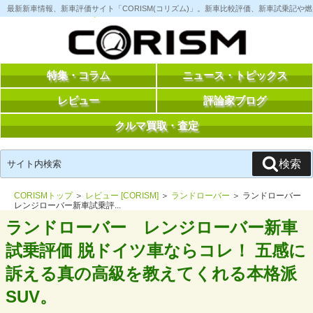
コ
最新新車情報、新車評価サイト「CORISM(コリズム)」。新車比較評価、新車試乗記
ン
テ
ン
ツ
へ
ス
特集・コラム
ニュース・トピックス
キ
ッ
レビュー
評論家ブログ
プ
クルマ買取・査定
検
検索
索:
CORISMトップ
＞
レビュー [CORISM]
＞
ランドローバー
＞ ランドローバー
レンジローバー新車試乗評...
ランドローバー レンジローバー新車
試乗評価 脱ドイツ車ならコレ！ 五感に
訴える真の高級を教えてくれる本格派
SUV。