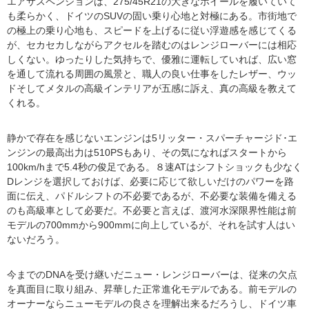
エアサスペンションは、275/45R21の大きなホイールを履いていて
も柔らかく、ドイツのSUVの固い乗り心地と対極にある。市街地で
の極上の乗り心地も、スピードを上げるに従い浮遊感を感じてくる
が、セカセカしながらアクセルを踏むのはレンジローバーには相応
しくない。ゆったりした気持ちで、優雅に運転していれば、広い窓
を通して流れる周囲の風景と、職人の良い仕事をしたレザー、ウッ
ドそしてメタルの高級インテリアが五感に訴え、真の高級を教えて
くれる。
静かで存在を感じないエンジンは5リッター・スパーチャージド･エ
ンジンの最高出力は510PSもあり、その気になればスタートから
100km/hまで5.4秒の俊足である。８速ATはシフトショックも少なく
Dレンジを選択しておけば、必要に応じて欲しいだけのパワーを路
面に伝え、パドルシフトの不必要であるが、不必要な装備を備える
のも高級車として必要だ。不必要と言えば、渡河水深限界性能は前
モデルの700mmから900mmに向上しているが、それを試す人はい
ないだろう。
今までのDNAを受け継いだニュー・レンジローバーは、従来の欠点
を真面目に取り組み、昇華した正常進化モデルである。前モデルの
オーナーならニューモデルの良さを理解出来るだろうし、ドイツ車