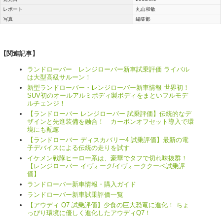
レポート
丸山和敏
写真
編集部
【関連記事】
ランドローバー レンジローバー新車試乗評価 ライバル
は大型高級サルーン！
新型ランドローバー・レンジローバー新車情報 世界初！
SUV初のオールアルミボディ製ボディをまといフルモデ
ルチェンジ！
【ランドローバー レンジローバー 試乗評価】伝統的なデ
ザインと先進装備を融合！ カーボンオフセット導入で環
境にも配慮
【ランドローバー ディスカバリー4 試乗評価】最新の電
子デバイスによる伝統の走りを試す
イケメン戦隊ヒーロー系は、豪華でタフで切れ味抜群！
【レンジローバー イヴォーク/イヴォーククーペ試乗評
価】
ランドローバー新車情報・購入ガイド
ランドローバー新車試乗評価一覧
【アウディ Q7 試乗評価】少食の巨大恐竜に進化！ ちょ
っぴり環境に優しく進化したアウディQ7！