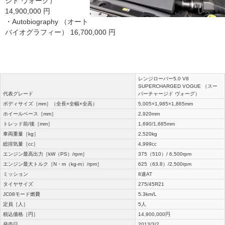
ジド ヴォーグ）
14,900,000 円
・Autobiography （オート
バイオグラフィー） 16,700,000 円
レンジローバー5.0 V8
SUPERCHARGED VOGUE （スー
代表グレード
パーチャージド ヴォーグ）
ボディサイズ［mm］（全長×全幅×全高）
5,005×1,985×1,865mm
ホイールベース［mm］
2,920mm
トレッド前/後［mm］
1,690/1,685mm
車両重量［kg］
2,520kg
総排気量［cc］
4,999cc
エンジン最高出力［kW（PS）/rpm］
375（510）/ 6,500rpm
エンジン最大トルク［N・m（kg-m）/rpm］
625（63.8）/2,500rpm
ミッション
8速AT
タイヤサイズ
275/45R21
JC08モード燃費
5.3km/L
定員［人］
5人
税込価格［円］
14,900,000円
発売日
2013/3/2