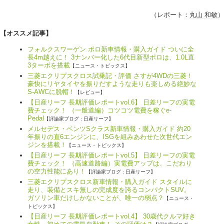
（レポート：
丸山 和敏
）
【オススメ記事】
フォルクスワーゲン ポロ新車情報・購入ガイド ついに全
長4m越えに！ 3ナンバー化した6代目新型ポロは、1.0L直
3ターボを搭載
【ニュース・トピックス】
三菱エクリプスクロス試乗記・評価 さすが4WDの三菱！
豪快にリヤタイヤを振りだすような走りも楽しめる絶妙な
S-AWCに脱帽！
【レビュー】
【日産リーフ 長期評価レポートvol.6】 日差リーフの実電
費チェック！ （一般道編）コツコツ電費を稼ぐe-
Pedal
【評論家ブログ : 日産リーフ】
メルセデス・ベンツSクラス新車情報・購入ガイド 約20
年振りの直6エンジンに、ISGを組みあわせた次世代エン
ジンを搭載！
【ニュース・トピックス】
【日産リーフ 長期評価レポートvol.5】 日差リーフの実電
費チェック！ （高速道路編）実電費アップは、こだわり
の空力性能にあり！
【評論家ブログ : 日産リーフ】
三菱エクリプスクロス新車情報・購入ガイド スタイルに
走り、装備とスキ無しの完成度を誇るコンパクトSUV。
ガソリン車だけしかないことが、唯一の弱点？
【ニュース・
トピックス】
【日産リーフ 長期評価レポートvol.4】 30歳代クルマ好き