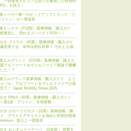
 一部改良とピュアな走りを重視した特別仕
PS」を投入！
産メーカー唯一のピックアップトラック「三
ライトン」が一部改良
産キックス（P16型）新車情報・購入ガイ
絶進化し、売れるコンパクトSUVへ！
ヨタ プリウス（60系）新車情報・購入ガイ
備充実させ、前年比割れ対策？ それとも値
産エルグランド（E53系）新車情報・購入ガ
脱アルファード＆ヴェルファイア路線で勝機
した！？
産エルグランド新車情報・購入ガイド よう
イバル、アルファード＆ヴェルファイアの追
！ Japan Mobility Show 2025
ヨタ RAV4（60系）新車情報・購入ガイド
化へ第1歩「アリーン」を初搭載！
ヨタ カローラクロス（10系）新車情報・購
ド アウトドアテイストを強めた特別仕様車
dventure」投入と一部改良
ヨタ センチュリークーペ 日本発！ 世界を