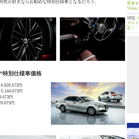
向性が好きならお勧めな特別仕様車となるだろう。
席巻する
Show 
ガイド
定！
yle”特別仕様車価格
4,928,673円
5,144,673円
3,673円
29,673円