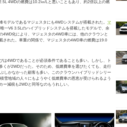
5L 4WDの燃費は10.2㎞/Lと悪いこともあり、約2倍以上の燃
峰モデルであるマジェスタにも4WDシステムが搭載された。
マ
一V6 3.5Lのハイブリッドシステムを搭載したモデルで、余
の4WD化により、マジェスタの4WD車には、他のクラウンと
載された。車重の関係で、マジェスタの4WD車の燃費は19.0
びは4WDであることが必須条件であることも多い。しかし、ト
多くが2WDだった。そのため、低燃費車を選びたくても、走行
選ぶしかなかった顧客も多い。このクラウンハイブリッドシリー
、積雪地域の人々にもようやく低燃費車の恩恵が受けられるよう
カー減税も2WDと同等なのもうれしい。