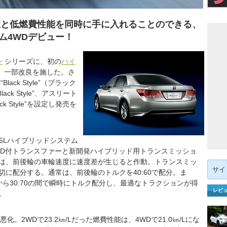
性と低燃費性能を同時に手に入れることのできる、
ム4WDデビュー！
ン
シリーズに、初の
ハイ
、一部改良を施した。さ
“Black Style”（ブラック
ck Style”、アスリート
lack Style”を設定し発売を
.5Lハイブリッドシステム
SD付トランスファーと新開発ハイブリッド用トランスミッショ
は、前後輪の車輪速度に速度差が生じると作動。トランスミッ
検
索:
に配分する。通常は、前後輪のトルクを40:60で配分。ま
から30:70の間で瞬時にトルク配分し、最適なトラクションが得
レビ
。
。2WDで23.2㎞/Lだった燃費性能は、4WDで21.0㎞/Lにな