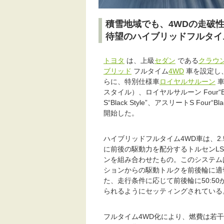
積雪地域でも、4WDの走破
待望のハイブリッドフルタイ
トヨタ
は、上級
セダン
である
クラウ
ブリッド
フルタイム
4WD
車を設定し
らに、特別仕様車
ロイヤルサルーン
車
スタイル）、ロイヤルサルーン Four“Bla
S“Black Style”、アスリートS Four“B
開始した。
ハイブリッドフルタイム4WD車は、2
に前後の駆動力を配分するトルセンL
ンを組み合わせたもの。このシステム
ションからの駆動トルクを前後輪に適切
た、走行条件に応じて前後輪に50:50
られるようにセッティングされている
フルタイム4WD化により、燃費は若干悪化