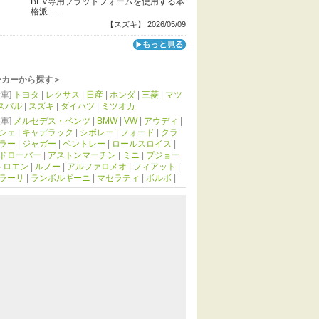
BEV専用プラットフォームを使用する本
格派 ...
【スズキ】 2026/05/09
ーカーから探す＞
車]
トヨタ
|
レクサス
|
日産
|
ホンダ
|
三菱
|
マツ
スバル
|
スズキ
|
ダイハツ
|
ミツオカ
車]
メルセデス・ベンツ
|
BMW
|
VW
|
アウディ
|
シェ
|
キャデラック
|
シボレー
|
フォード
|
クラ
ラー
|
ジャガー
|
ベントレー
|
ロールスロイス
|
ドローバー
|
アストンマーチン
|
ミニ
|
プジョー
トロエン
|
ルノー
|
アルファロメオ
|
フィアット
|
ラーリ
|
ランボルギーニ
|
マセラティ
|
ボルボ
|