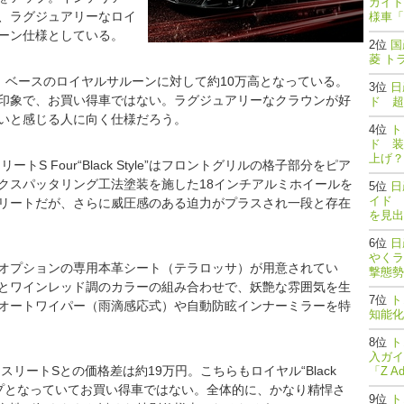
ガイド
、ラグジュアリーなロイ
様車「
ーン仕様としている。
国
菱 ト
le”は、ベースのロイヤルサルーンに対して約10万高となっている。
日
印象で、お買い得車ではない。ラグジュアリーなクラウンが好
ド 超
いと感じる人に向く仕様だろう。
ト
ド 装
上げ？
スリートS Four“Black Style”はフロントグリルの格子部分をピア
クスパッタリング工法塗装を施した18インチアルミホイールを
日
イド 
リートだが、さらに威圧感のある迫力がプラスされ一段と存在
を見出
日
やくラ
オプションの専用本革シート（テラロッサ）が用意されてい
撃態勢完了
とワインレッド調のカラーの組み合わせで、妖艶な雰囲気を生
ト
オートワイパー（雨滴感応式）や自動防眩インナーミラーを特
知能
ト
入ガイ
ース車アスリートSとの価格差は約19万円。こちらもロイヤル“Black
「Z A
アップとなっていてお買い得車ではない。全体的に、かなり精悍さ
ト