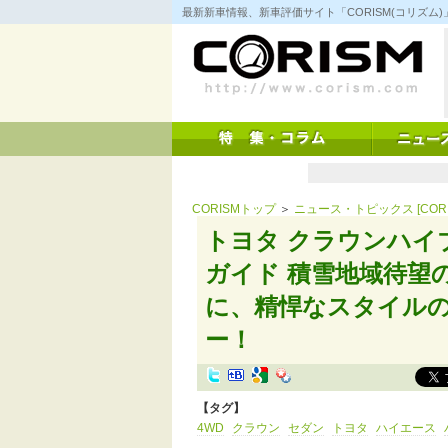
コ
最新新車情報、新車評価サイト「CORISM(コリズ
ン
テ
ン
ツ
へ
ス
キ
ッ
プ
CORISMトップ
＞
ニュース・トピックス [CORI
トヨタ クラウンハイ
ガイド 積雪地域待望
に、精悍なスタイルの特別
ー！
【タグ】
4WD
クラウン
セダン
トヨタ
ハイエース