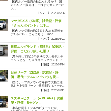
国内ルノー販売の柱になれるか？ 国
内のルノー販売は、これまでカングーに
大...
【ルノー】 2026/06/06
マツダCX-5（KM系）試乗記・評価
「きゅんポイント」はネ...
国内マツダ車の約25％を占める基幹モ
デルがCX-5 こんにちは！ moc...
【マツダ】 2026/06/01
日産エルグランド（E53系）試乗記・
評価 こだわり抜いた乗り...
満を持して約16年振りのフルモデルチ
ェンジとなった４代目エルグランド 2...
【日産】 2026/05/24
日産リーフ（ZE2系）試乗記・評
価 歴代モデルのノウハウを凝...
歴代リーフのノウハウを得て大幅に進
化した3代目リーフ 量産BEV（バッテ...
【日産】 2026/05/11
スズキ eビターラ（e VITARA）試乗
記・評価 Bセグメ...
車名は従来モデルのビターラだが、