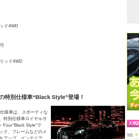
ッド4WD
円
3円
リッド4WD
仕様車“Black Style”登場！
仕様車は、スポーティな
。特別仕様車ロイヤルサ
人気
ur“Black Style”で
ック、フレームなどのメ
マ
をアップ。インテリア