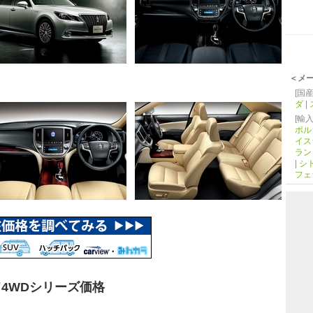
＜メ
[国産
ダ
|
[輸入
ポル
イス
ラン
|
シ
フェ
4WDシリーズ価格