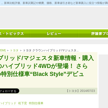
ム)」。新車比較評価、新車試乗記や燃費、価格、新車値引き術など新車購入に役立つ情報が
SM]
＞
トヨタ
＞ トヨタ クラウンハイブリッド/マジェスタ...
ブリッド/マジェスタ新車情報・購入
のハイブリッド4WDが登場！ さら
仕様車“Black Style”デビュ
【トヨタ】2014/07/23
ハイブリッド
松下宏
特別仕様車