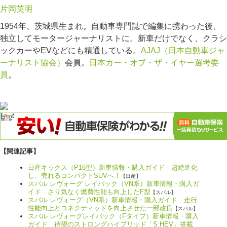
片岡英明
1954年、茨城県生まれ。自動車専門誌で編集に携わった後、
独立してモータージャーナリストに。新車だけでなく、クラシ
ックカーやEVなどにも精通している。
AJAJ（日本自動車ジャ
ーナリスト協会）
会員。
日本カー・オブ・ザ・イヤー選考委
員
。
【関連記事】
日産キックス（P16型）新車情報・購入ガイド 超絶進化
し、売れるコンパクトSUVへ！
【日産】
スバル レヴォーグ レイバック（VN系）新車情報・購入ガ
イド さり気なく燃費性能も向上したF型
【スバル】
スバル レヴォーグ（VN系）新車情報・購入ガイド 走行
性能向上とコネクティッドを向上させた一部改良
【スバル】
スバル レヴォーグレイバック（Fタイプ）新車情報・購入
ガイド 待望のストロングハイブリッド「S:HEV」搭載