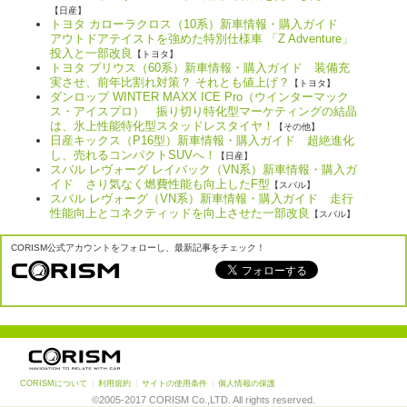
【日産】
トヨタ カローラクロス（10系）新車情報・購入ガイド
アウトドアテイストを強めた特別仕様車 「Z Adventure」
投入と一部改良
【トヨタ】
トヨタ プリウス（60系）新車情報・購入ガイド 装備充
実させ、前年比割れ対策？ それとも値上げ？
【トヨタ】
ダンロップ WINTER MAXX ICE Pro（ウインターマック
ス・アイスプロ） 振り切り特化型マーケティングの結晶
は、氷上性能特化型スタッドレスタイヤ！
【その他】
日産キックス（P16型）新車情報・購入ガイド 超絶進化
し、売れるコンパクトSUVへ！
【日産】
スバル レヴォーグ レイバック（VN系）新車情報・購入ガ
イド さり気なく燃費性能も向上したF型
【スバル】
スバル レヴォーグ（VN系）新車情報・購入ガイド 走行
性能向上とコネクティッドを向上させた一部改良
【スバル】
CORISM公式アカウントをフォローし、最新記事をチェック！
CORISMについて
|
利用規約
|
サイトの使用条件
|
個人情報の保護
©2005-2017 CORISM Co.,LTD. All rights reserved.