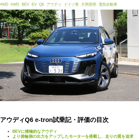
4WD
AWD
BEV
EV
Q6
アウディ
ドイツ車
片岡英明
電気自動車
アウディQ6 e-tron試乗記・評価の目次
BEVに積極的なアウディ
より後輪側の出力をアップしたモーターを搭載し、走りの質を追求