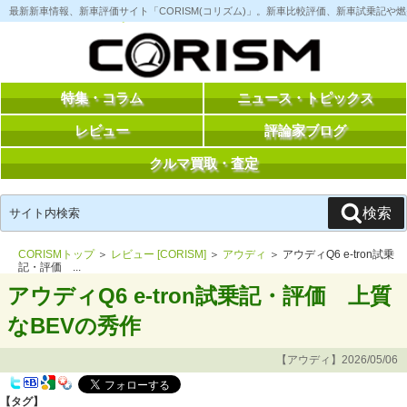
コ
最新新車情報、新車評価サイト「CORISM(コリズム)」。新車比較評価、新車試乗記
ン
テ
ン
ツ
へ
ス
特集・コラム
ニュース・トピックス
キ
ッ
レビュー
評論家ブログ
プ
クルマ買取・査定
検
検索
索:
CORISMトップ
＞
レビュー [CORISM]
＞
アウディ
＞ アウディQ6 e-tron試乗
記・評価 ...
アウディQ6 e-tron試乗記・評価 上質
なBEVの秀作
【アウディ】2026/05/06
【タグ】