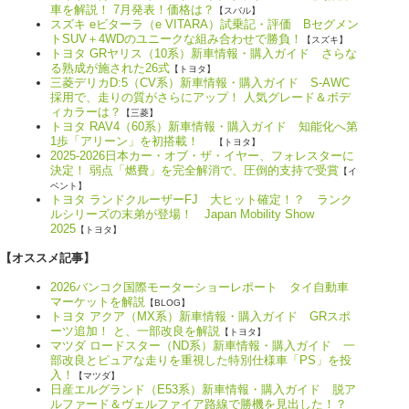
車を解説！ 7月発表！価格は？
【スバル】
スズキ eビターラ（e VITARA）試乗記・評価 Bセグメン
トSUV＋4WDのユニークな組み合わせで勝負！
【スズキ】
トヨタ GRヤリス（10系）新車情報・購入ガイド さらな
る熟成が施された26式
【トヨタ】
三菱デリカD:5（CV系）新車情報・購入ガイド S-AWC
採用で、走りの質がさらにアップ！ 人気グレード＆ボデ
ィカラーは？
【三菱】
トヨタ RAV4（60系）新車情報・購入ガイド 知能化へ第
1歩「アリーン」を初搭載！
【トヨタ】
2025-2026日本カー・オブ・ザ・イヤー、フォレスターに
決定！ 弱点「燃費」を完全解消で、圧倒的支持で受賞
【イ
ベント】
トヨタ ランドクルーザーFJ 大ヒット確定！？ ランク
ルシリーズの末弟が登場！ Japan Mobility Show
2025
【トヨタ】
【オススメ記事】
2026バンコク国際モーターショーレポート タイ自動車
マーケットを解説
【BLOG】
トヨタ アクア（MX系）新車情報・購入ガイド GRスポ
ーツ追加！ と、一部改良を解説
【トヨタ】
マツダ ロードスター（ND系）新車情報・購入ガイド 一
部改良とピュアな走りを重視した特別仕様車「PS」を投
入！
【マツダ】
日産エルグランド（E53系）新車情報・購入ガイド 脱ア
ルファード＆ヴェルファイア路線で勝機を見出した！？