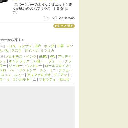
スポーツカーのようなシルエットと走
りが魅力の60系プリウス トヨタは、
プ...
【トヨタ】 2026/07/06
ーカーから探す＞
車]
トヨタ
|
レクサス
|
日産
|
ホンダ
|
三菱
|
マツ
スバル
|
スズキ
|
ダイハツ
|
ミツオカ
車]
メルセデス・ベンツ
|
BMW
|
VW
|
アウディ
|
シェ
|
キャデラック
|
シボレー
|
フォード
|
クラ
ラー
|
ジャガー
|
ベントレー
|
ロールスロイス
|
ドローバー
|
アストンマーチン
|
ミニ
|
プジョー
トロエン
|
ルノー
|
アルファロメオ
|
フィアット
|
ラーリ
|
ランボルギーニ
|
マセラティ
|
ボルボ
|