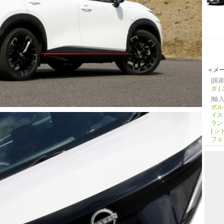
＜メ
[国産
ダ
|
[輸入
ポル
イス
ラン
|
シ
フェ