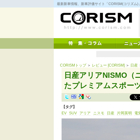
コ
最新新車情報、新車評価サイト「CORISM(コリズ
ン
テ
ン
ツ
へ
ス
キ
ッ
プ
CORISMトップ
＞
レビュー [CORISM]
＞
日産
日産アリアNISMO
たプレミアムスポーツ
【タグ】
EV
SUV
アリア
ニスモ
日産
片岡英明
電