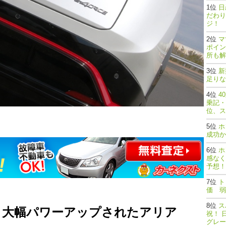
日
だわり
ジ！
マ
ポイン
所も解
新
足りな
4
乗記・
位、ス
ホ
成功か
ホ
感なく
予想！
ト
価 弱
ス
！ 大幅パワーアップされたアリア
祝！ 
グレー