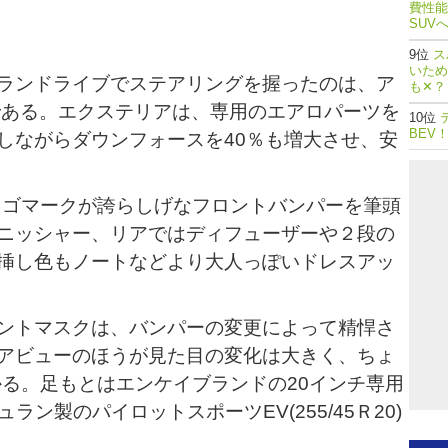
費性能
SUV
ス
いため
ランドライブでステアリングを握ったのは、ア
も✕？
RCEである。エクステリアは、専用のエアロパーツを
BEV
しながらダウンフォースを40％も増大させ、安
のロゴマークが誇らしげなフロントバンパーを筆頭
ニッシャー、リアではディフューザーや２段の
挿し色もノートなどより大人っぽいドレスアッ
ントマスクは、バンパーの変更によって精悍さ
アビューのほうが見た目の変化は大きく、ちょ
かる。足もとはエンケイブランドの20インチ専用
ュラン製のパイロットスポーツEV(255/45Ｒ20)