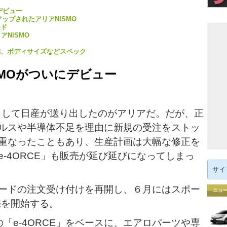
デビュー
ップされたアリアNISMO
ード
NISMO
離、ボディサイズなどスペック
SMOがついにデビュー
として日産が送り出したのがアリアだ。だが、正
ルスや半導体不足を理由に新規の受注をストッ
重なったこともあり、生産計画は大幅な修正を
-4ORCE」も販売が延び延びになってしまっ
検
索:
ードの注文受け付けを再開し、６月にはスポー
ニュ
売を開始する。
の「e-4ORCE」をベースに、エアロパーツや専