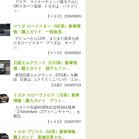
アクア、マイナーチェンジ後モデルに
GRスポーツ追加 トヨタは、ハイブリ
ッ...
【トヨタ】 2026/08/09
マツダ ロードスター（ND系）新車情
報・購入ガイド 一部改良...
デビューから12年、まだまだ改良を続
けるロードスター マツダは、オープ
ン...
【マツダ】 2026/08/02
日産エルグランド（E53系）新車情
報・購入ガイド 脱アルファ...
新型日産エルグランド（E53系）を解
説 日産は、Lクラスミニバンの「エル...
【日産】 2026/07/19
トヨタ カローラクロス（10系）新車
情報・購入ガイド アウト...
カローラ生誕60周年記念特別仕様車
「Z Adventure（Zアドベンチャー）」を
新設...
【トヨタ】 2026/07/07
トヨタ プリウス（60系）新車情報・
購入ガイド 装備充実させ...