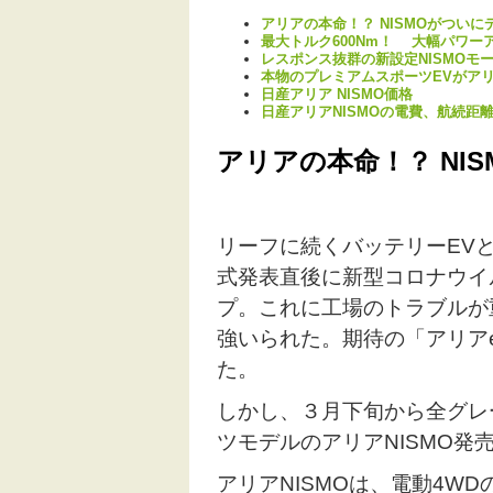
アリアの本命！？ NISMOがついに
最大トルク600Nm！ 大幅パワーア
レスポンス抜群の新設定NISMOモ
本物のプレミアムスポーツEVがアリア
日産アリア NISMO価格
日産アリアNISMOの電費、航続距
アリアの本命！？ NI
リーフに続くバッテリーEV
式発表直後に新型コロナウイ
プ。これに工場のトラブルが
強いられた。期待の「アリアe
た。
しかし、３月下旬から全グレ
ツモデルのアリアNISMO発
アリアNISMOは、電動4WD