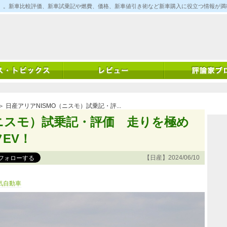
ム)」。新車比較評価、新車試乗記や燃費、価格、新車値引き術など新車購入に役立つ情報が
＞ 日産アリアNISMO（ニスモ）試乗記・評...
（ニスモ）試乗記・評価 走りを極め
EV！
【日産】2024/06/10
気自動車