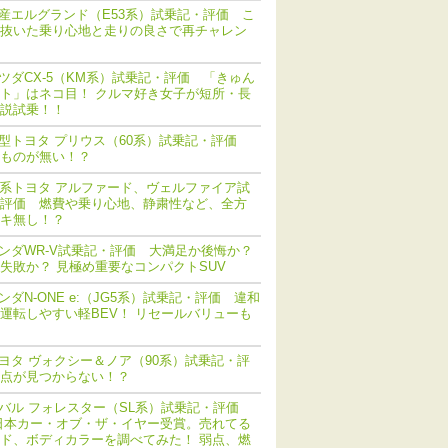
産エルグランド（E53系）試乗記・評価 こ
抜いた乗り心地と走りの良さで再チャレン
ツダCX-5（KM系）試乗記・評価 「きゅん
ト」はネコ目！ クルマ好き女子が短所・長
説試乗！！
型トヨタ プリウス（60系）試乗記・評価
ものが無い！？
0系トヨタ アルファード、ヴェルファイア試
評価 燃費や乗り心地、静粛性など、全方
キ無し！？
ンダWR-V試乗記・評価 大満足か後悔か？
失敗か？ 見極め重要なコンパクトSUV
ンダN-ONE e:（JG5系）試乗記・評価 違和
運転しやすい軽BEV！ リセールバリューも
ヨタ ヴォクシー＆ノア（90系）試乗記・評
点が見つからない！？
バル フォレスター（SL系）試乗記・評価
日本カー・オブ・ザ・イヤー受賞。売れてる
ド、ボディカラーを調べてみた！ 弱点、燃