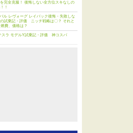
を完全克服！ 後悔しない全方位スキなしの
へ！！
バル レヴォーグ レイバック後悔・失敗しな
の試乗記・評価 ニッチ戦略は〇？ それと
 燃費、価格は？
テスラ モデルY試乗記・評価 神コスパ
！