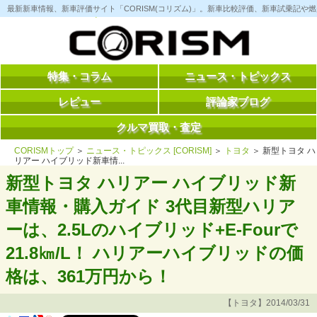
コ
最新新車情報、新車評価サイト「CORISM(コリズム)」。新車比較評価、新車試乗記
ン
テ
ン
ツ
へ
ス
特集・コラム
ニュース・トピックス
キ
ッ
レビュー
評論家ブログ
プ
クルマ買取・査定
CORISMトップ
＞
ニュース・トピックス [CORISM]
＞
トヨタ
＞ 新型トヨタ ハ
リアー ハイブリッド新車情...
新型トヨタ ハリアー ハイブリッド新
車情報・購入ガイド 3代目新型ハリア
ーは、2.5Lのハイブリッド+E-Fourで
21.8㎞/L！ ハリアーハイブリッドの価
格は、361万円から！
【トヨタ】2014/03/31