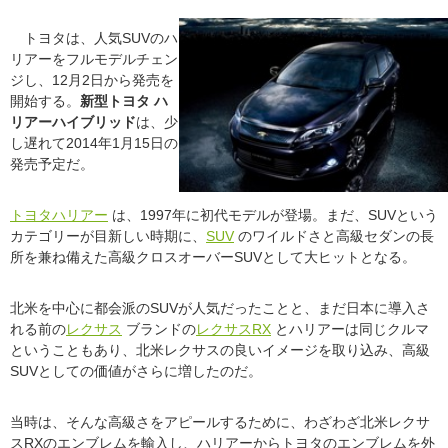
トヨタは、人気SUVのハ
リアーをフルモデルチェン
ジし、12月2日から発売を
開始する。
新型トヨタ ハ
リアーハイブリッド
は、少
し遅れて2014年1月15日の
発売予定だ。
トヨタ
ハリアー
は、1997年に初代モデルが登場。まだ、SUVという
カテゴリーが目新しい時期に、
SUV
のワイルドさと高級セダンの長
所を兼ね備えた高級クロスオーバーSUVとして大ヒットとなる。
北米を中心に都会派のSUVが人気だったことと、まだ日本に導入さ
れる前の
レクサス
ブランドの
レクサスRX
とハリアーは同じクルマ
ということもあり、北米レクサスの良いイメージを取り込み、高級
SUVとしての価値がさらに増したのだ。
当時は、そんな高級さをアピールするために、わざわざ北米レクサ
スRXのエンブレムを輸入し、ハリアーからトヨタのエンブレムを外