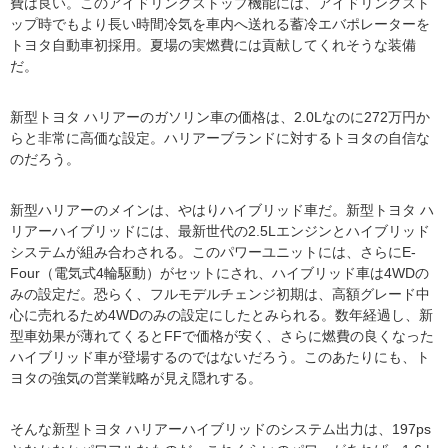
費は良い。このアイドリングストップ機能には、アイドリングスト
ップ時でもより長い時間冷気を車内へ送れる蓄冷エバポレーターを
トヨタ自動車初採用。夏場の実燃費には貢献してくれそうな装備
だ。
新型トヨタ ハリアーのガソリン車の価格は、2.0Lなのに272万円か
らと非常に高価な設定。ハリアーブランドに対するトヨタの自信な
のだろう。
新型ハリアーのメインは、やはりハイブリッド車だ。新型トヨタ ハ
リアーハイブリッドには、最新世代の2.5Lエンジンとハイブリッド
システムが組み合わされる。このパワーユニットには、さらにE-
Four（電気式4輪駆動）がセットにされ、ハイブリッド車は4WDの
みの設定だ。恐らく、フルモデルチェンジ初期は、高額グレード中
心に売れるため4WDのみの設定にしたとみられる。数年経過し、新
型車効果が薄れてくるとFFで価格が安く、さらに燃費の良くなった
ハイブリッド車が登場するのではないだろう。このあたりにも、ト
ヨタの強気の営業戦略が見え隠れする。
そんな新型トヨタ ハリアーハイブリッドのシステム出力は、197ps