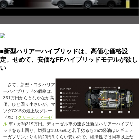
■新型ハリアーハイブリッドは、高価な価格設
定。せめて、安価なFFハイブリッドモデルが欲し
い
さて、新型トヨタハリア
ーハイブリッドの価格は、
361万円からとなかなか高
価。ひと回り小さいが、マ
ツダCX-5の最上級グレー
ドXD（
クリーンディーゼ
ル
車）が約319万円。ディーゼル車の速さは新型ハリアーハイブリ
ッドをも上回り、燃費は18.0㎞/Lと若干劣るものの軽油はレギュラ
ーガソリンよりも約20円/Lくらい安いので、経済性では同等以上だ