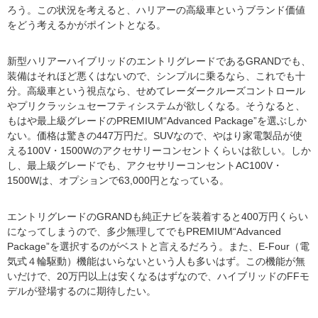
ろう。この状況を考えると、ハリアーの高級車というブランド価値
をどう考えるかがポイントとなる。
新型ハリアーハイブリッドのエントリグレードであるGRANDでも、
装備はそれほど悪くはないので、シンプルに乗るなら、これでも十
分。高級車という視点なら、せめてレーダークルーズコントロール
やプリクラッシュセーフティシステムが欲しくなる。そうなると、
もはや最上級グレードのPREMIUM“Advanced Package”を選ぶしか
ない。価格は驚きの447万円だ。SUVなので、やはり家電製品が使
える100V・1500Wのアクセサリーコンセントくらいは欲しい。しか
し、最上級グレードでも、アクセサリーコンセントAC100V・
1500Wは、オプションで63,000円となっている。
エントリグレードのGRANDも純正ナビを装着すると400万円くらい
になってしまうので、多少無理してでもPREMIUM“Advanced
Package”を選択するのがベストと言えるだろう。また、E-Four（電
気式４輪駆動）機能はいらないという人も多いはず。この機能が無
いだけで、20万円以上は安くなるはずなので、ハイブリッドのFFモ
デルが登場するのに期待したい。