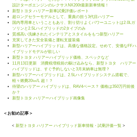
設計ターボエンジンのレクサスNX200t最新新車情報！
新型トヨタ ハリアー新車試乗評価レポート
超ロングセラーモデルとして、重責の担う3代目ハリアー
国内専用車ということもあり、割り切りよくパワーユニットは2.0Lガ
ソリンと2.5Lハイブリッドの2タイプのみ
質感高い洗練されたインテリアとスタイルをもつ新型ハリアー
充実してきた安全装備と運転支援装備
新型ハリアーハイブリッドは、高価な価格設定。せめて、安価なFFハ
イブリッドモデルが欲しい
新型トヨタ ハリアーハイブリッド価格、スペックなど
11月13日更新 消費税増税前の駆け込みなら、新型トヨタ ハリアー
ハイブリッドは、すぐ予約しないと3月末納車は無理？
新型ハリアーハイブリッドは、2.5Lハイブリッドシステム搭載で、
軽々燃費20㎞/L 超！？
待望のハリアー ハイブリッドは、RAV4ベース？ 価格は350万円前後
か？
新型トヨタ ハリアーハイブリッド画像集
＜お勧め記事＞
<
新型トヨタ ハリアー ハイブリッド新車情報・試乗評価一覧
>