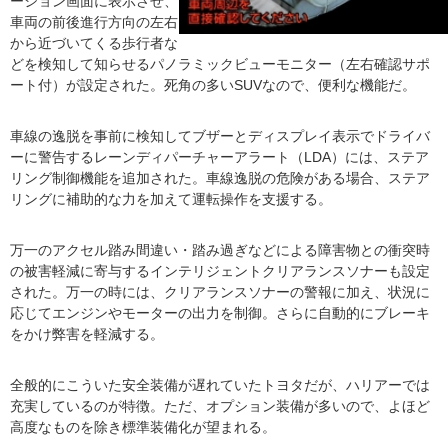
ーション画面に表示させ、
車両の前後進行方向の左右
から近づいてくる歩行者な
どを検知して知らせるパノラミックビューモニター（左右確認サポ
ート付）が設定された。死角の多いSUVなので、便利な機能だ。
車線の逸脱を事前に検知してブザーとディスプレイ表示でドライバ
ーに警告するレーンディパーチャーアラート（LDA）には、ステア
リング制御機能を追加された。車線逸脱の危険がある場合、ステア
リングに補助的な力を加えて運転操作を支援する。
万一のアクセル踏み間違い・踏み過ぎなどによる障害物との衝突時
の被害軽減に寄与するインテリジェントクリアランスソナーも設定
された。万一の時には、クリアランスソナーの警報に加え、状況に
応じてエンジンやモーターの出力を制御。さらに自動的にブレーキ
をかけ弊害を軽減する。
全般的にこういた安全装備が遅れていたトヨタだが、ハリアーでは
充実しているのが特徴。ただ、オプション装備が多いので、よほど
高度なものを除き標準装備化が望まれる。