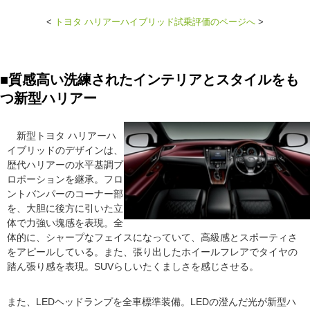
<
トヨタ ハリアーハイブリッド試乗評価のページへ
>
■質感高い洗練されたインテリアとスタイルをも
つ新型ハリアー
新型トヨタ ハリアーハ
イブリッドのデザインは、
歴代ハリアーの水平基調プ
ロポーションを継承。フロ
ントバンパーのコーナー部
を、大胆に後方に引いた立
体で力強い塊感を表現。全
体的に、シャープなフェイスになっていて、高級感とスポーティさ
をアピールしている。また、張り出したホイールフレアでタイヤの
踏ん張り感を表現。SUVらしいたくましさを感じさせる。
また、LEDヘッドランプを全車標準装備。LEDの澄んだ光が新型ハ