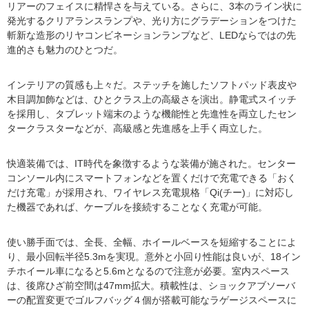
リアーのフェイスに精悍さを与えている。さらに、3本のライン状に
発光するクリアランスランプや、光り方にグラデーションをつけた
斬新な造形のリヤコンビネーションランプなど、LEDならではの先
進的さも魅力のひとつだ。
インテリアの質感も上々だ。ステッチを施したソフトパッド表皮や
木目調加飾などは、ひとクラス上の高級さを演出。静電式スイッチ
を採用し、タブレット端末のような機能性と先進性を両立したセン
タークラスターなどが、高級感と先進感を上手く両立した。
快適装備では、IT時代を象徴するような装備が施された。センター
コンソール内にスマートフォンなどを置くだけで充電できる「おく
だけ充電」が採用され、ワイヤレス充電規格「Qi(チー)」に対応し
た機器であれば、ケーブルを接続することなく充電が可能。
使い勝手面では、全長、全幅、ホイールベースを短縮することによ
り、最小回転半径5.3mを実現。意外と小回り性能は良いが、18イン
チホイール車になると5.6mとなるので注意が必要。室内スペース
は、後席ひざ前空間は47mm拡大。積載性は、ショックアブソーバ
ーの配置変更でゴルフバッグ４個が搭載可能なラゲージスペースに