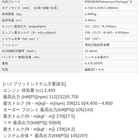
代表グレード
PREMIUM“Advanced Package” S
ボディサイズ［mm］（全長×全幅×全高）
4,720×1,835×1,690mm
車両重量［kg］
1,800kg
総排気量［cc］
2.493cc
エンジン最高出力［kw(ps)/rpm］
112（152）/5,700rpm
エンジン最大トルク［N・m(㎏-m)/rpm］
206（21.0）/4,400～4,800rpm
システム全体［kw（ps）］
145（197）
ミッション
電気式無段変速機
JC08燃料消費率［km/L］
21.4km/L
バッテリー 種類/容量（Ah）
ニッケル水素/6.5
価格
4,470,000円
写真
編集部/トヨタ
[ハイブリッドシステム主要諸元]
エンジン 排気量 (cc) 2,493
最高出力 (kW[PS]/rpm) 112[152]/5,700
最大トルク (N・m[kgf・m]/rpm) 206[21.0]/4,400～4,800
モーター フロント 最高出力(kW[PS]) 105[143]
最大トルク(N・m[kgf・m]) 270[27.5]
リヤ 最高出力(kW[PS]) 50[68]
最大トルク(N・m[kgf・m]) 139[14.2]
システム全体＊ 最高出力(kW[PS]) 145[197]