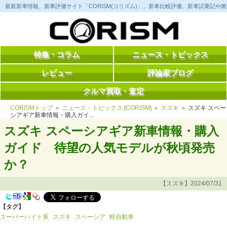
コ
最新新車情報、新車評価サイト「CORISM(コリズム)」。新車比較評価、新車試乗記
ン
テ
ン
ツ
へ
ス
特集・コラム
ニュース・トピックス
キ
ッ
レビュー
評論家ブログ
プ
クルマ買取・査定
CORISMトップ
＞
ニュース・トピックス [CORISM]
＞
スズキ
＞ スズキ スペー
シアギア新車情報・購入ガイ...
スズキ スペーシアギア新車情報・購入
ガイド 待望の人気モデルが秋頃発売
か？
【スズキ】2024/07/31
【タグ】
スーパーハイト系
スズキ
スペーシア
軽自動車