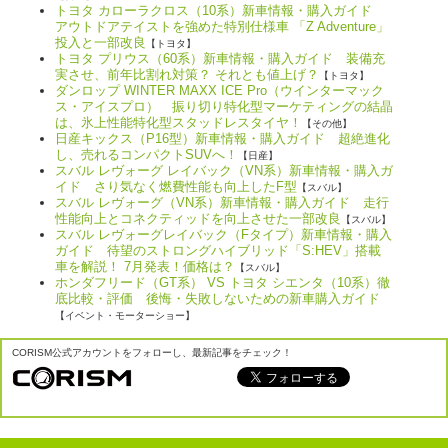
トヨタ カローラクロス（10系）新車情報・購入ガイド
アウトドアテイストを強めた特別仕様車 「Z Adventure」
投入と一部改良
【トヨタ】
トヨタ プリウス（60系）新車情報・購入ガイド 装備充
実させ、前年比割れ対策？ それとも値上げ？
【トヨタ】
ダンロップ WINTER MAXX ICE Pro（ウインターマック
ス・アイスプロ） 振り切り特化型マーケティングの結晶
は、氷上性能特化型スタッドレスタイヤ！
【その他】
日産キックス（P16型）新車情報・購入ガイド 超絶進化
し、売れるコンパクトSUVへ！
【日産】
スバル レヴォーグ レイバック（VN系）新車情報・購入ガ
イド さり気なく燃費性能も向上したF型
【スバル】
スバル レヴォーグ（VN系）新車情報・購入ガイド 走行
性能向上とコネクティッドを向上させた一部改良
【スバル】
スバル レヴォーグレイバック（Fタイプ）新車情報・購入
ガイド 待望のストロングハイブリッド「S:HEV」搭載
車を解説！ 7月発表！価格は？
【スバル】
ホンダフリード（GT系） VS トヨタ シエンタ（10系）徹
底比較・評価 後悔・失敗しないための新車購入ガイド
【イベント・モーターショー】
CORISM公式アカウントをフォローし、最新記事をチェック！