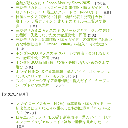
全貌が明らかに！ Japan Mobility Show 2025
【その他】
三菱デリカミニ、eKスペース新車情報・購入ガイド 大
胆チャレンジ！！ 最上級グレードは、約290万円！
【三菱】
日産ルークス 試乗記・評価 価格発表！発売は今秋！
脱オラオラ系デザイン！ 走りもスタイルも上質さで勝
負！！
【日産】
三菱デリカミニ VS スズキ スペーシアギア クルマ選び
に後悔・失敗しないための徹底比較・評価
【対決】
三菱デリカミニ新車情報・購入ガイド 装備充実でお買い
得な特別仕様車「Limited Edition」を投入！ その訳は？
【三菱】
ホンダN-BOX VS スズキ スペーシア後悔・失敗しないた
めの徹底比較・評価
【対決】
ホンダN-BOX新旧比較 後悔・失敗しないためのクルマ
選び
【対決】
ホンダ N-BOX JOY新車情報・購入ガイド オシャレ、か
わいいクロスオーバーモデル
【ホンダ】
スズキ スペーシアギア新車情報・購入ガイド キープコ
ンセプトだが魅力的！
【スズキ】
【オススメ記事】
マツダ ロードスター（ND系）新車情報・購入ガイド 一
部改良とピュアな走りを重視した特別仕様車「PS」を投
入！
【マツダ】
日産エルグランド（E53系）新車情報・購入ガイド 脱ア
ルファード＆ヴェルファイア路線で勝機を見出した！？
【日産】