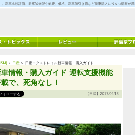
ム)」。新車比較評価、新車試乗記や燃費、価格、新車値引き術など新車購入に役立つ情報が
SM]
＞
日産
＞ 日産エクストレイル新車情報・購入ガイド ...
車情報・購入ガイド 運転支援機能
搭載で、死角なし！
【日産】2017/06/13