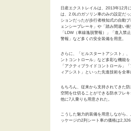
日産エクストレイルは、2013年12
は、2.0Lのガソリン車のみの設定だ
ションだったが歩行者検知式の自動ブ
ェンシーブレーキ」や「踏み間違い衝
「LDW（車線逸脱警報）」「進入禁
警報」など多くの安全装備を用意。
さらに、「ヒルスタートアシスト」、
ントコントロール」など多彩な機能をもつ
「アクティブライドコントロール」「
ィアシスト」といった先進技術を全車
もちろん、従来から支持されてきた防
空間を仕切ることができる防水フレキ
他に7人乗りも用意された。
こうした魅力的装備を用意しながら、上
ッケージの2列シート車の価格は2,32