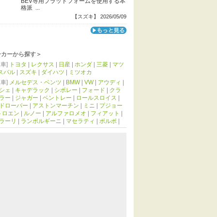
BEV専用プラットフォームを使用する本
格派 ...
【スズキ】 2026/05/09
ーカーから探す＞
車]
トヨタ
|
レクサス
|
日産
|
ホンダ
|
三菱
|
マツ
スバル
|
スズキ
|
ダイハツ
|
ミツオカ
車]
メルセデス・ベンツ
|
BMW
|
VW
|
アウディ
|
シェ
|
キャデラック
|
シボレー
|
フォード
|
クラ
ラー
|
ジャガー
|
ベントレー
|
ロールスロイス
|
ドローバー
|
アストンマーチン
|
ミニ
|
プジョー
トロエン
|
ルノー
|
アルファロメオ
|
フィアット
|
ラーリ
|
ランボルギーニ
|
マセラティ
|
ボルボ
|