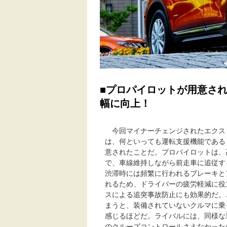
■プロパイロットが用意さ
幅に向上！
今回マイナーチェンジされたエクス
は、何といっても運転支援機能である
意されたことだ。プロパイロットは、
で、車線維持しながら前走車に追従す
渋滞時には頻繁に行われるブレーキと
れるため、ドライバーの疲労軽減に役
スによる追突事故防止にも効果的だ。
まうと、装備されていないクルマに乗
感じるほどだ。ライバルには、同様な
のクルーズコントロールさえなかった