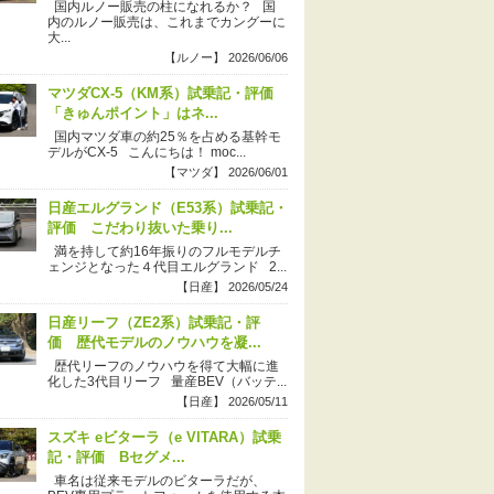
国内ルノー販売の柱になれるか？ 国
内のルノー販売は、これまでカングーに
大...
【ルノー】 2026/06/06
マツダCX-5（KM系）試乗記・評価
「きゅんポイント」はネ...
国内マツダ車の約25％を占める基幹モ
デルがCX-5 こんにちは！ moc...
【マツダ】 2026/06/01
日産エルグランド（E53系）試乗記・
評価 こだわり抜いた乗り...
満を持して約16年振りのフルモデルチ
ェンジとなった４代目エルグランド 2...
【日産】 2026/05/24
日産リーフ（ZE2系）試乗記・評
価 歴代モデルのノウハウを凝...
歴代リーフのノウハウを得て大幅に進
化した3代目リーフ 量産BEV（バッテ...
【日産】 2026/05/11
スズキ eビターラ（e VITARA）試乗
記・評価 Bセグメ...
車名は従来モデルのビターラだが、