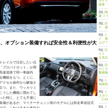
ガイド
様車「
国
菱 ト
日
ド 超
ト
ド 装
れ、オプション装備すれば安全性＆利便性が大
上げ？
日
イド 
を見出
トレイルで注目したい点
日
「プロパイロット」が用
やくラ
高速道路で同一車線内
撃態勢完了
る機能をもつ。とくに、
ト
アクセル操作から解放さ
知能
立つ。また、ウッカリミ
ト
こうした機能に慣れてし
入ガイ
った時に、とても不便に
「Z A
装備があるが、マイナーチェンジ前のモデルには前走車追従式
ト
ので、これは大きな進化だ。