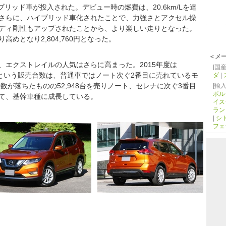
ブリッド車が投入された。デビュー時の燃費は、20.6km/Lを達
さらに、ハイブリッド車化されたことで、力強さとアクセル操
ディ剛性もアップされたことから、より楽しい走りとなった。
めとなり2,804,760円となった。
＜メ
、エクストレイルの人気はさらに高まった。2015年度は
[国産
台平均という販売台数は、普通車ではノート次ぐ2番目に売れているモ
ダ
|
数が落ちたものの52,948台を売りノート、セレナに次ぐ3番目
[輸入
ポル
て、基幹車種に成長している。
イス
ラン
|
シ
フェ