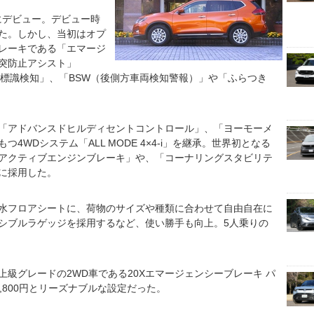
月にデビュー。デビュー時
った。しかし、当初はオプ
レーキである「エマージ
突防止アシスト」
止標識検知」、「BSW（後側方車両検知警報）」や「ふらつき
「アドバンスドヒルディセントコントロール」、「ヨーモーメ
4WDシステム「ALL MODE 4×4-i」を継承。世界初となる
アクティブエンジンブレーキ」や、「コーナリングスタビリテ
に採用した。
水フロアシートに、荷物のサイズや種類に合わせて自由自在に
シブルラゲッジを採用するなど、使い勝手も向上。5人乗りの
級グレードの2WD車である20Xエマージェンシーブレーキ パ
6,800円とリーズナブルな設定だった。