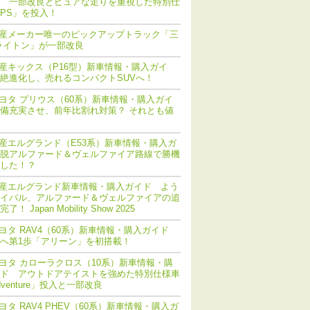
 一部改良とピュアな走りを重視した特別仕
PS」を投入！
産メーカー唯一のピックアップトラック「三
ライトン」が一部改良
産キックス（P16型）新車情報・購入ガイ
絶進化し、売れるコンパクトSUVへ！
ヨタ プリウス（60系）新車情報・購入ガイ
備充実させ、前年比割れ対策？ それとも値
産エルグランド（E53系）新車情報・購入ガ
脱アルファード＆ヴェルファイア路線で勝機
した！？
産エルグランド新車情報・購入ガイド よう
イバル、アルファード＆ヴェルファイアの追
！ Japan Mobility Show 2025
ヨタ RAV4（60系）新車情報・購入ガイド
化へ第1歩「アリーン」を初搭載！
ヨタ カローラクロス（10系）新車情報・購
ド アウトドアテイストを強めた特別仕様車
dventure」投入と一部改良
ヨタ RAV4 PHEV（60系）新車情報・購入ガ