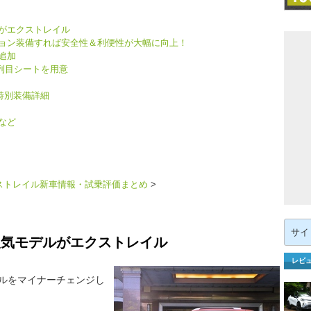
がエクストレイル
ョン装備すれば安全性＆利便性が大幅に向上！
追加
2列目シートを用意
特別装備詳細
など
ストレイル新車情報・試乗評価まとめ
>
検
索:
人気モデルがエクストレイル
レビ
ルをマイナーチェンジし