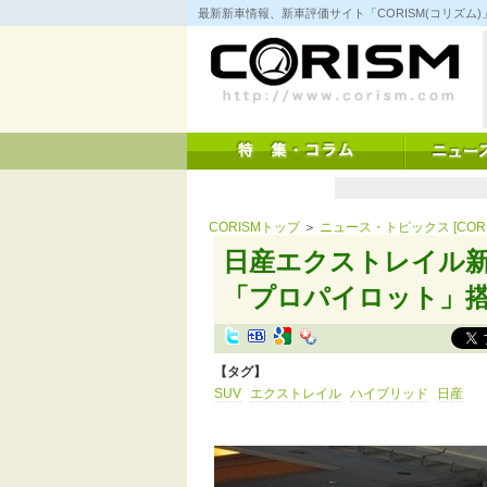
コ
最新新車情報、新車評価サイト「CORISM(コリズ
ン
テ
ン
ツ
へ
ス
キ
ッ
プ
CORISMトップ
＞
ニュース・トピックス [CORI
日産エクストレイル新
「プロパイロット」
【タグ】
SUV
エクストレイル
ハイブリッド
日産