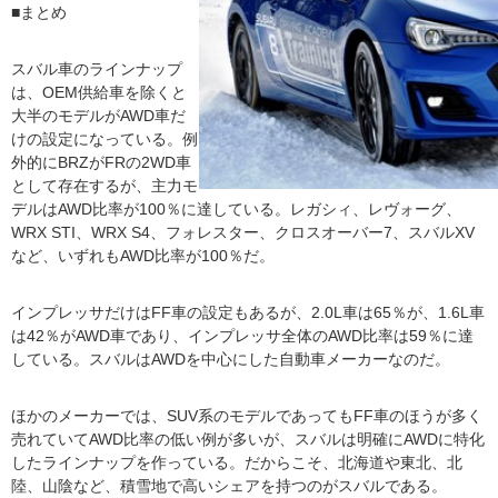
■まとめ
スバル車のラインナップ
は、OEM供給車を除くと
大半のモデルがAWD車だ
けの設定になっている。例
外的にBRZがFRの2WD車
として存在するが、主力モ
デルはAWD比率が100％に達している。レガシィ、レヴォーグ、
WRX STI、WRX S4、フォレスター、クロスオーバー7、スバルXV
など、いずれもAWD比率が100％だ。
インプレッサだけはFF車の設定もあるが、2.0L車は65％が、1.6L車
は42％がAWD車であり、インプレッサ全体のAWD比率は59％に達
している。スバルはAWDを中心にした自動車メーカーなのだ。
ほかのメーカーでは、SUV系のモデルであってもFF車のほうが多く
売れていてAWD比率の低い例が多いが、スバルは明確にAWDに特化
したラインナップを作っている。だからこそ、北海道や東北、北
陸、山陰など、積雪地で高いシェアを持つのがスバルである。