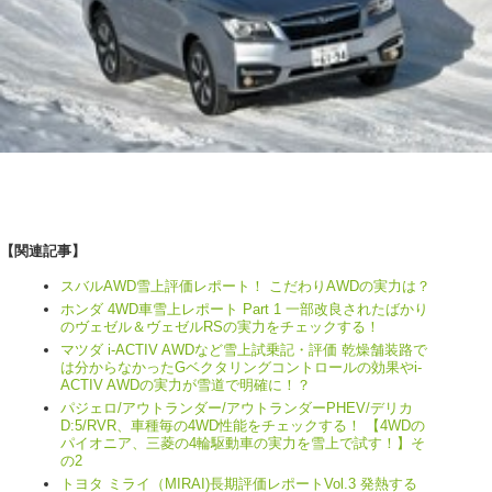
【関連記事】
スバルAWD雪上評価レポート！ こだわりAWDの実力は？
ホンダ 4WD車雪上レポート Part 1 一部改良されたばかり
のヴェゼル＆ヴェゼルRSの実力をチェックする！
マツダ i-ACTIV AWDなど雪上試乗記・評価 乾燥舗装路で
は分からなかったGベクタリングコントロールの効果やi-
ACTIV AWDの実力が雪道で明確に！？
パジェロ/アウトランダー/アウトランダーPHEV/デリカ
D:5/RVR、車種毎の4WD性能をチェックする！ 【4WDの
パイオニア、三菱の4輪駆動車の実力を雪上で試す！】そ
の2
トヨタ ミライ（MIRAI)長期評価レポートVol.3 発熱する