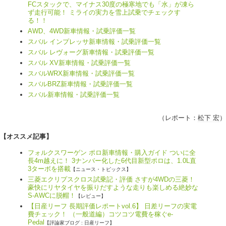
FCスタックで、マイナス30度の極寒地でも「水」が凍ら
ず走行可能！ ミライの実力を雪上試乗でチェックす
る！！
AWD、4WD新車情報・試乗評価一覧
スバル インプレッサ新車情報・試乗評価一覧
スバル レヴォーグ新車情報・試乗評価一覧
スバル XV新車情報・試乗評価一覧
スバルWRX新車情報・試乗評価一覧
スバルBRZ新車情報・試乗評価一覧
スバル新車情報・試乗評価一覧
（レポート：
松下 宏
）
【オススメ記事】
フォルクスワーゲン ポロ新車情報・購入ガイド ついに全
長4m越えに！ 3ナンバー化した6代目新型ポロは、1.0L直
3ターボを搭載
【ニュース・トピックス】
三菱エクリプスクロス試乗記・評価 さすが4WDの三菱！
豪快にリヤタイヤを振りだすような走りも楽しめる絶妙な
S-AWCに脱帽！
【レビュー】
【日産リーフ 長期評価レポートvol.6】 日差リーフの実電
費チェック！ （一般道編）コツコツ電費を稼ぐe-
Pedal
【評論家ブログ : 日産リーフ】