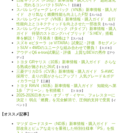
日産キックス（P16型）新車情報・購入ガイド 超絶進化
し、売れるコンパクトSUVへ！
【日産】
スバル レヴォーグ レイバック（VN系）新車情報・購入ガ
イド さり気なく燃費性能も向上したF型
【スバル】
スバル レヴォーグ（VN系）新車情報・購入ガイド 走行
性能向上とコネクティッドを向上させた一部改良
【スバル】
スバル レヴォーグレイバック（Fタイプ）新車情報・購入
ガイド 待望のストロングハイブリッド「S:HEV」搭載
車を解説！ 7月発表！価格は？
【スバル】
スズキ eビターラ（e VITARA）試乗記・評価 Bセグメン
トSUV＋4WDのユニークな組み合わせで勝負！
【スズキ】
アウディQ6 e-tron試乗記・評価 上質なBEVの秀作
【アウ
ディ】
トヨタ GRヤリス（10系）新車情報・購入ガイド さらな
る熟成が施された26式
【トヨタ】
三菱デリカD:5（CV系）新車情報・購入ガイド S-AWC
採用で、走りの質がさらにアップ！ 人気グレード＆ボデ
ィカラーは？
【三菱】
トヨタ RAV4（60系）新車情報・購入ガイド 知能化へ第
1歩「アリーン」を初搭載！
【トヨタ】
2025-2026日本カー・オブ・ザ・イヤー、フォレスターに
決定！ 弱点「燃費」を完全解消で、圧倒的支持で受賞
【イ
ベント】
【オススメ記事】
マツダ ロードスター（ND系）新車情報・購入ガイド 一
部改良とピュアな走りを重視した特別仕様車「PS」を投