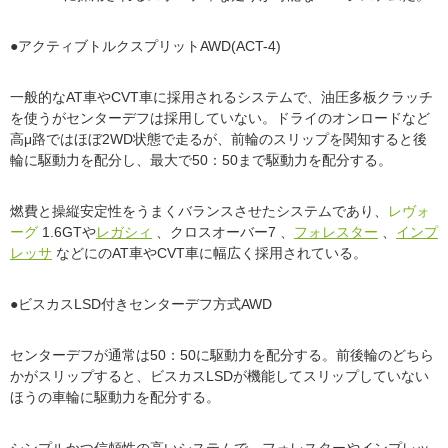
●アクティブトルクスプリットAWD(ACT-4)
一般的なAT車やCVT車に採用されるシステムで、油圧多板クラッチ
を使うがセンターデフは採用していない。ドライのオンロードなど
高μ路ではほぼ2WD状態で走るが、前輪のスリップを関知すると後
輪に駆動力を配分し、最大で50：50まで駆動力を配分する。
燃費と操縦安定性をうまくバランスさせたシステムであり、
レヴォ
ーグ
1.6GTや
レガシィ
、クロスオーバー7 、
フォレスター
、
インプ
レッサ
などにのAT車やCVT車に幅広く採用されている。
●ビスカスLSD付きセンターデフ方式AWD
センターデフが通常は50：50に駆動力を配分する。前後輪のどちら
かがスリップすると、ビスカスLSDが機能してスリップしていない
ほうの車輪に駆動力を配分する。
シンプルかつ信頼性の高いシステムで、フォレスターやインプレッ