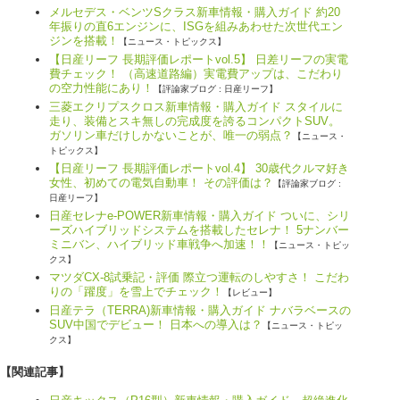
メルセデス・ベンツSクラス新車情報・購入ガイド 約20
年振りの直6エンジンに、ISGを組みあわせた次世代エン
ジンを搭載！
【ニュース・トピックス】
【日産リーフ 長期評価レポートvol.5】 日差リーフの実電
費チェック！ （高速道路編）実電費アップは、こだわり
の空力性能にあり！
【評論家ブログ : 日産リーフ】
三菱エクリプスクロス新車情報・購入ガイド スタイルに
走り、装備とスキ無しの完成度を誇るコンパクトSUV。
ガソリン車だけしかないことが、唯一の弱点？
【ニュース・
トピックス】
【日産リーフ 長期評価レポートvol.4】 30歳代クルマ好き
女性、初めての電気自動車！ その評価は？
【評論家ブログ :
日産リーフ】
日産セレナe-POWER新車情報・購入ガイド ついに、シリ
ーズハイブリッドシステムを搭載したセレナ！ 5ナンバー
ミニバン、ハイブリッド車戦争へ加速！！
【ニュース・トピッ
クス】
マツダCX-8試乗記・評価 際立つ運転のしやすさ！ こだわ
りの「躍度」を雪上でチェック！
【レビュー】
日産テラ（TERRA)新車情報・購入ガイド ナバラベースの
SUV中国でデビュー！ 日本への導入は？
【ニュース・トピッ
クス】
【関連記事】