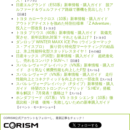
入！
【マツダ】
日産エルグランド（E53系）新車情報・購入ガイド 脱ア
ルファード＆ヴェルファイア路線で勝機を見出した！？
【日産】
トヨタ カローラクロス（10系）新車情報・購入ガイド
アウトドアテイストを強めた特別仕様車 「Z Adventure」
投入と一部改良
【トヨタ】
トヨタ プリウス（60系）新車情報・購入ガイド 装備充
実させ、前年比割れ対策？ それとも値上げ？
【トヨタ】
ダンロップ WINTER MAXX ICE Pro（ウインターマック
ス・アイスプロ） 振り切り特化型マーケティングの結晶
は、氷上性能特化型スタッドレスタイヤ！
【その他】
日産キックス（P16型）新車情報・購入ガイド 超絶進化
し、売れるコンパクトSUVへ！
【日産】
スバル レヴォーグ レイバック（VN系）新車情報・購入ガ
イド さり気なく燃費性能も向上したF型
【スバル】
スバル レヴォーグ（VN系）新車情報・購入ガイド 走行
性能向上とコネクティッドを向上させた一部改良
【スバル】
スバル レヴォーグレイバック（Fタイプ）新車情報・購入
ガイド 待望のストロングハイブリッド「S:HEV」搭載
車を解説！ 7月発表！価格は？
【スバル】
ホンダフリード（GT系） VS トヨタ シエンタ（10系）徹
底比較・評価 後悔・失敗しないための新車購入ガイド
【イベント・モーターショー】
CORISM公式アカウントをフォローし、最新記事をチェック！