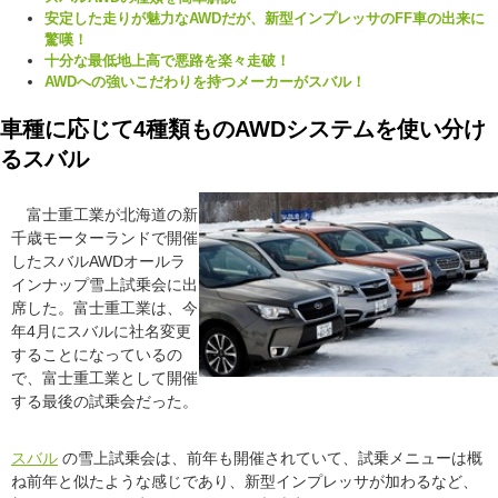
安定した走りが魅力なAWDだが、新型インプレッサのFF車の出来に
驚嘆！
十分な最低地上高で悪路を楽々走破！
AWDへの強いこだわりを持つメーカーがスバル！
車種に応じて4種類ものAWDシステムを使い分け
るスバル
富士重工業が北海道の新
千歳モーターランドで開催
したスバルAWDオールラ
インナップ雪上試乗会に出
席した。富士重工業は、今
年4月にスバルに社名変更
することになっているの
で、富士重工業として開催
する最後の試乗会だった。
スバル
の雪上試乗会は、前年も開催されていて、試乗メニューは概
ね前年と似たような感じであり、新型インプレッサが加わるなど、