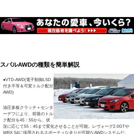
スバルAWDの種類を簡単解説
●VTD-AWD(電子制御LSD
付き不等＆可変トルク配分
AWD)
油圧多板クラッチ＋センタ
ーデフにより、前後のトル
ク配分を45：55から、状
況に応じて55：45まで変化させることが可能。レヴォーグ2.0GTや
WRX S4に採用されるスポーティな走りが可能なAWDシステムだ。