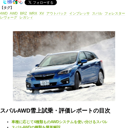
【タグ】
4WD
AWD
BRZ
WRX
XV
アウトバック
インプレッサ
スバル
フォレスター
レヴォーグ
レガシィ
スバルAWD雪上試乗・評価レポートの目次
車種に応じて4種類ものAWDシステムを使い分けるスバル
スバルAWDの種類を簡単解説