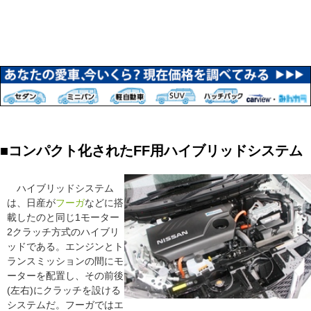
■コンパクト化されたFF用ハイブリッドシステム
ハイブリッドシステム
は、日産が
フーガ
などに搭
載したのと同じ1モーター
2クラッチ方式のハイブリ
ッドである。エンジンとト
ランスミッションの間にモ
ーターを配置し、その前後
(左右)にクラッチを設ける
システムだ。フーガではエ