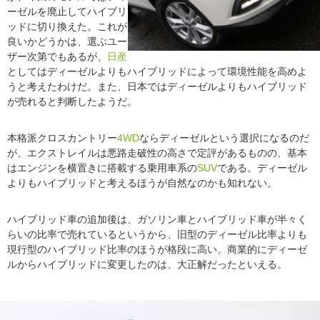
ーゼルを廃止してハイブリ
ッドに切り換えた。これが
良いかどうかは、選ぶユー
ザー次第でもあるが、
日産
としてはディーゼルよりもハイブリッドによって環境性能を高めよ
うと考えたわけだ。また、日本ではディーゼルよりもハイブリッド
が売れると判断したようだ。
本格派クロスカントリー
4WD
ならディーゼルという選択になるのだ
が、エクストレイルは悪路走破性の高さで定評があるものの、基本
はエンジンを横置きに搭載する乗用車系の
SUV
である。ディーゼル
よりもハイブリッドと考えるほうが自然なのかも知れない。
ハイブリッド車の追加後は、ガソリン車とハイブリッド車が半々く
らいの比率で売れているというから、旧型のディーゼル比率よりも
現行型のハイブリッド比率のほうが格段に高い。商業的にディーゼ
ルからハイブリッドに変更したのは、大正解だったといえる。