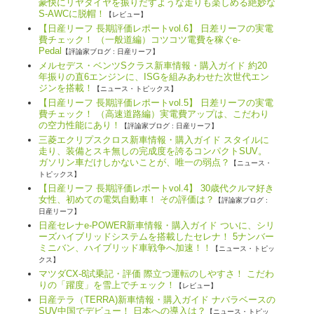
豪快にリヤタイヤを振りだすような走りも楽しめる絶妙な
S-AWCに脱帽！
【レビュー】
【日産リーフ 長期評価レポートvol.6】 日差リーフの実電
費チェック！ （一般道編）コツコツ電費を稼ぐe-
Pedal
【評論家ブログ : 日産リーフ】
メルセデス・ベンツSクラス新車情報・購入ガイド 約20
年振りの直6エンジンに、ISGを組みあわせた次世代エン
ジンを搭載！
【ニュース・トピックス】
【日産リーフ 長期評価レポートvol.5】 日差リーフの実電
費チェック！ （高速道路編）実電費アップは、こだわり
の空力性能にあり！
【評論家ブログ : 日産リーフ】
三菱エクリプスクロス新車情報・購入ガイド スタイルに
走り、装備とスキ無しの完成度を誇るコンパクトSUV。
ガソリン車だけしかないことが、唯一の弱点？
【ニュース・
トピックス】
【日産リーフ 長期評価レポートvol.4】 30歳代クルマ好き
女性、初めての電気自動車！ その評価は？
【評論家ブログ :
日産リーフ】
日産セレナe-POWER新車情報・購入ガイド ついに、シリ
ーズハイブリッドシステムを搭載したセレナ！ 5ナンバー
ミニバン、ハイブリッド車戦争へ加速！！
【ニュース・トピッ
クス】
マツダCX-8試乗記・評価 際立つ運転のしやすさ！ こだわ
りの「躍度」を雪上でチェック！
【レビュー】
日産テラ（TERRA)新車情報・購入ガイド ナバラベースの
SUV中国でデビュー！ 日本への導入は？
【ニュース・トピッ