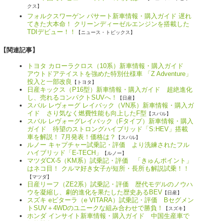
クス】
フォルクスワーゲン パサート新車情報・購入ガイド 遅れ
てきた大本命！ クリーンディーゼルエンジンを搭載した
TDIデビュー！！
【ニュース・トピックス】
【関連記事】
トヨタ カローラクロス（10系）新車情報・購入ガイド
アウトドアテイストを強めた特別仕様車 「Z Adventure」
投入と一部改良
【トヨタ】
日産キックス（P16型）新車情報・購入ガイド 超絶進化
し、売れるコンパクトSUVへ！
【日産】
スバル レヴォーグ レイバック（VN系）新車情報・購入ガ
イド さり気なく燃費性能も向上したF型
【スバル】
スバル レヴォーグレイバック（Fタイプ）新車情報・購入
ガイド 待望のストロングハイブリッド「S:HEV」搭載
車を解説！ 7月発表！価格は？
【スバル】
ルノー キャプチャー試乗記・評価 より洗練されたフル
ハイブリッド「E-TECH」
【ルノー】
マツダCX-5（KM系）試乗記・評価 「きゅんポイント」
はネコ目！ クルマ好き女子が短所・長所も解説試乗！！
【マツダ】
日産リーフ（ZE2系）試乗記・評価 歴代モデルのノウハ
ウを凝縮し、劇的進化を果たした歴史あるBEV
【日産】
スズキ eビターラ（e VITARA）試乗記・評価 Bセグメン
トSUV＋4WDのユニークな組み合わせで勝負！
【スズキ】
ホンダ インサイト新車情報・購入ガイド 中国生産車で