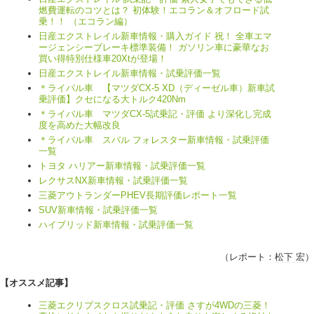
燃費運転のコツとは？ 初体験！エコラン＆オフロード試
乗！！ （エコラン編）
日産エクストレイル新車情報・購入ガイド 祝！ 全車エマ
ージェンシーブレーキ標準装備！ ガソリン車に豪華なお
買い得特別仕様車20Xtが登場！
日産エクストレイル新車情報・試乗評価一覧
＊ライバル車 【マツダCX-5 XD（ディーゼル車）新車試
乗評価】クセになる大トルク420Nm
＊ライバル車 マツダCX-5試乗記・評価 より深化し完成
度を高めた大幅改良
＊ライバル車 スバル フォレスター新車情報・試乗評価
一覧
トヨタ ハリアー新車情報・試乗評価一覧
レクサスNX新車情報・試乗評価一覧
三菱アウトランダーPHEV長期評価レポート一覧
SUV新車情報・試乗評価一覧
ハイブリッド新車情報・試乗評価一覧
（レポート：
松下 宏
）
【オススメ記事】
三菱エクリプスクロス試乗記・評価 さすが4WDの三菱！