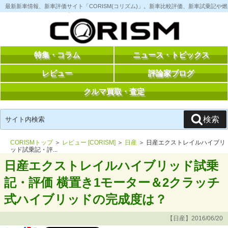
コ
最新新車情報、新車評価サイト「CORISM(コリズム)」。新車比較評価、新車試乗記
ン
テ
ン
ツ
へ
ス
特集・コラム
ニュース・トピックス
キ
ッ
レビュー
評論家ブログ
プ
クルマ買取・査定
検
検索
索:
CORISMトップ
＞
レビュー [CORISM]
＞
日産
＞ 日産エクストレイルハイブリ
ッド試乗記・評...
日産エクストレイルハイブリッド試乗
記・評価 横置き1モーター＆2クラッチ
式ハイブリッドの完成度は？
【日産】2016/06/20