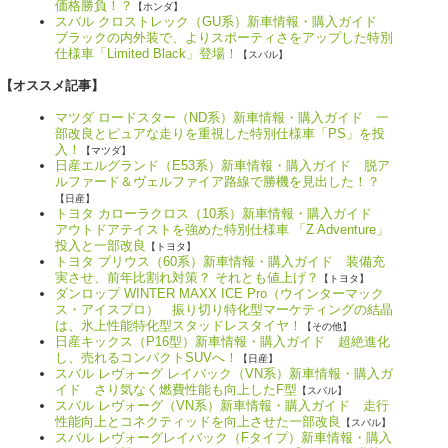
価格勝負！？
【ホンダ】
スバル クロストレック（GU系）新車情報・購入ガイド
ブラックの内外装で、よりスポーティさをアップした特別
仕様車「Limited Black」登場！
【スバル】
【オススメ記事】
マツダ ロードスター（ND系）新車情報・購入ガイド 一
部改良とピュアな走りを重視した特別仕様車「PS」を投
入！
【マツダ】
日産エルグランド（E53系）新車情報・購入ガイド 脱ア
ルファード＆ヴェルファイア路線で勝機を見出した！？
【日産】
トヨタ カローラクロス（10系）新車情報・購入ガイド
アウトドアテイストを強めた特別仕様車 「Z Adventure」
投入と一部改良
【トヨタ】
トヨタ プリウス（60系）新車情報・購入ガイド 装備充
実させ、前年比割れ対策？ それとも値上げ？
【トヨタ】
ダンロップ WINTER MAXX ICE Pro（ウインターマック
ス・アイスプロ） 振り切り特化型マーケティングの結晶
は、氷上性能特化型スタッドレスタイヤ！
【その他】
日産キックス（P16型）新車情報・購入ガイド 超絶進化
し、売れるコンパクトSUVへ！
【日産】
スバル レヴォーグ レイバック（VN系）新車情報・購入ガ
イド さり気なく燃費性能も向上したF型
【スバル】
スバル レヴォーグ（VN系）新車情報・購入ガイド 走行
性能向上とコネクティッドを向上させた一部改良
【スバル】
スバル レヴォーグレイバック（Fタイプ）新車情報・購入