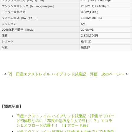
エンジン最高出力［kw(ps)/rpm］
108（147） / 6000rpm
エンジン最大トルク［N・m(㎏-m)/rpm］
207(21.1) / 4400rpm
モーター最高出力
30kW(41PS)
システム全体［kw（ps）］
138kW(188PS)
ミッション
CVT
JC08燃料消費率［km/L］
20.6km/L
価格
2,858,760円
レポート
松下 宏
写真
編集部
<
[2] 日産エクストレイル ハイブリッド試乗記・評価 次のページへ
>
【関連記事】
日産エクストレイル ハイブリッド試乗記・評価 オフロー
ド初体験なのに「20度の急坂を１人で登れ！？」エコラ
ン＆オフロード試乗！！ （オフロード編）
日産エクストレイル 試乗記・評価 素人女子でもできる低