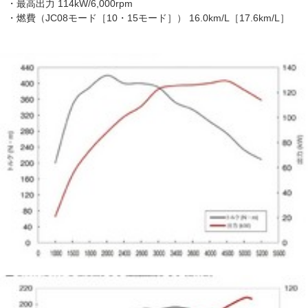
・最高出力 114kW/6,000rpm
・燃費（JC08モード［10・15モード］） 16.0km/L［17.6km/L］