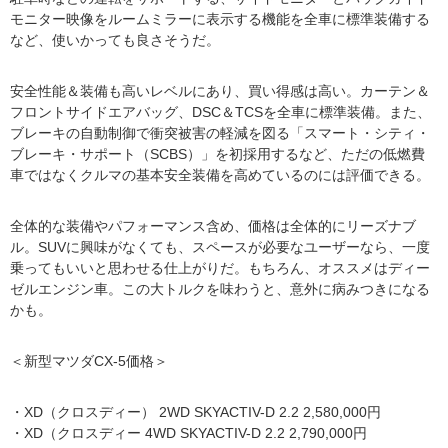
モニター映像をルームミラーに表示する機能を全車に標準装備する
など、使いかっても良さそうだ。
安全性能＆装備も高いレベルにあり、買い得感は高い。カーテン＆
フロントサイドエアバッグ、DSC＆TCSを全車に標準装備。また、
ブレーキの自動制御で衝突被害の軽減を図る「スマート・シティ・
ブレーキ・サポート（SCBS）」を初採用するなど、ただの低燃費
車ではなくクルマの基本安全装備を高めているのには評価できる。
全体的な装備やパフォーマンス含め、価格は全体的にリーズナブ
ル。SUVに興味がなくても、スペースが必要なユーザーなら、一度
乗ってもいいと思わせる仕上がりだ。もちろん、オススメはディー
ゼルエンジン車。この大トルクを味わうと、意外に病みつきになる
かも。
＜新型マツダCX-5価格＞
・XD（クロスディー） 2WD SKYACTIV-D 2.2 2,580,000円
・XD（クロスディー 4WD SKYACTIV-D 2.2 2,790,000円