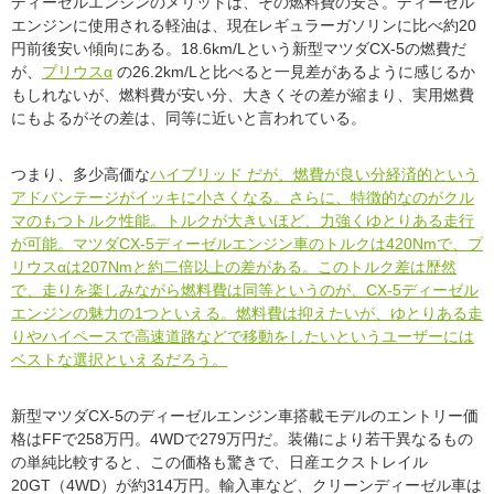
ディーゼルエンジンのメリットは、その燃料費の安さ。ディーゼル
エンジンに使用される軽油は、現在レギュラーガソリンに比べ約20
円前後安い傾向にある。18.6km/Lという新型マツダCX-5の燃費だ
が、
プリウスα
の26.2km/Lと比べると一見差があるように感じるか
もしれないが、燃料費が安い分、大きくその差が縮まり、実用燃費
にもよるがその差は、同等に近いと言われている。
つまり、多少高価な
ハイブリッド
だが、燃費が良い分経済的という
アドバンテージがイッキに小さくなる。さらに、特徴的なのがクル
マのもつトルク性能。トルクが大きいほど、力強くゆとりある走行
が可能。マツダCX-5ディーゼルエンジン車のトルクは420Nmで、プ
リウスαは207Nmと約二倍以上の差がある。このトルク差は歴然
で、走りを楽しみながら燃料費は同等というのが、CX-5ディーゼル
エンジンの魅力の1つといえる。燃料費は抑えたいが、ゆとりある走
りやハイペースで高速道路などで移動をしたいというユーザーには
ベストな選択といえるだろう。
新型マツダCX-5のディーゼルエンジン車搭載モデルのエントリー価
格はFFで258万円。4WDで279万円だ。装備により若干異なるもの
の単純比較すると、この価格も驚きで、日産エクストレイル
20GT（4WD）が約314万円。輸入車など、クリーンディーゼル車は