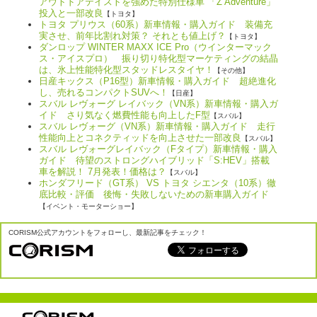
アウトドアテイストを強めた特別仕様車 「Z Adventure」
投入と一部改良
【トヨタ】
トヨタ プリウス（60系）新車情報・購入ガイド 装備充
実させ、前年比割れ対策？ それとも値上げ？
【トヨタ】
ダンロップ WINTER MAXX ICE Pro（ウインターマック
ス・アイスプロ） 振り切り特化型マーケティングの結晶
は、氷上性能特化型スタッドレスタイヤ！
【その他】
日産キックス（P16型）新車情報・購入ガイド 超絶進化
し、売れるコンパクトSUVへ！
【日産】
スバル レヴォーグ レイバック（VN系）新車情報・購入ガ
イド さり気なく燃費性能も向上したF型
【スバル】
スバル レヴォーグ（VN系）新車情報・購入ガイド 走行
性能向上とコネクティッドを向上させた一部改良
【スバル】
スバル レヴォーグレイバック（Fタイプ）新車情報・購入
ガイド 待望のストロングハイブリッド「S:HEV」搭載
車を解説！ 7月発表！価格は？
【スバル】
ホンダフリード（GT系） VS トヨタ シエンタ（10系）徹
底比較・評価 後悔・失敗しないための新車購入ガイド
【イベント・モーターショー】
CORISM公式アカウントをフォローし、最新記事をチェック！