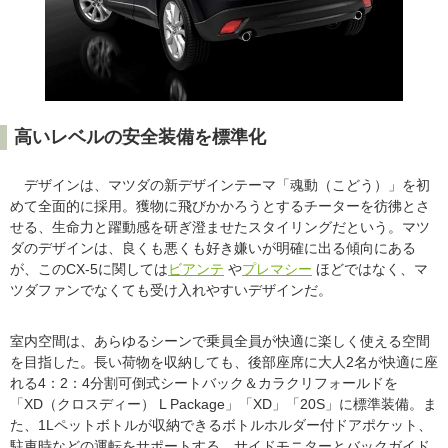
高いレベルの安全装備を標準化
デザインは、マツダの新デザインテーマ「魂動（こどう）」を初
めて全面的に採用。獲物に飛びかかろうとするチーターを彷彿とさ
せる、生命力と躍動感を研ぎ澄ませたスタイリングだという。マツ
ダのデザインは、良くも悪くも好き嫌いが明確に出る傾向にある
が、このCX-5に関しては
ビアンテ
や
プレマシー
ほどではなく、マ
ツダファンでなくても受け入れやすいデザインだ。
室内空間は、あらゆるシーンで乗員全員が快適に楽しく使える空間
を目指した。長い荷物を収納しても、後部座席に大人2名が快適に座
れる4：2：4分割可倒式シートバック＆カラクリフォールドを
「XD（クロスディー） L Package」「XD」「20S」に標準装備。ま
た、1Lペットボトルが収納できるボトルホルダー付ドアポケット、
駐車時などの運転をサポートする、サイドモニターとバックガイド