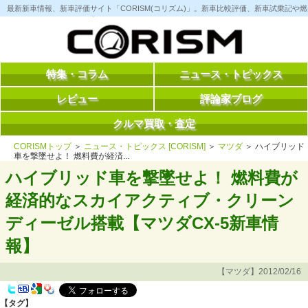
コ
最新新車情報、新車評価サイト「CORISM(コリズム)」。新車比較評価、新車試乗記
ン
テ
ン
ツ
へ
ス
特集・コラム
ニュース・トピックス
キ
ッ
レビュー
評論家ブログ
プ
クルマ買取・査定
CORISMトップ
＞
ニュース・トピックス [CORISM]
＞
マツダ
＞ ハイブリッド
車を撃墜せよ！ 燃料費が経済...
ハイブリッド車を撃墜せよ！ 燃料費が
経済的なスカイアクティブ・クリーン
ディーゼル搭載【マツダCX-5新車情
報】
【マツダ】2012/02/16
【タグ】