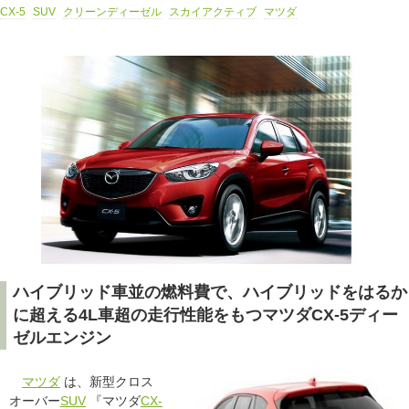
CX-5
SUV
クリーンディーゼル
スカイアクティブ
マツダ
ハイブリッド車並の燃料費で、ハイブリッドをはるか
に超える4L車超の走行性能をもつマツダCX-5ディー
ゼルエンジン
マツダ
は、新型クロス
オーバー
SUV
『マツダ
CX-