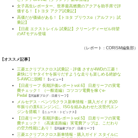
女子高生レポーター、世界最高燃費のアクアを助手席で評
価する！【トヨタ アクア試乗記】
高価だが価値がある！【トヨタ プリウスα（アルファ）試
乗記】
【日産 エクストレイル 試乗記】クリーンディーゼル待望
のATモデル登場
（レポート：
CORISM編集部
）
【オススメ記事】
三菱エクリプスクロス試乗記・評価 さすが4WDの三菱！
豪快にリヤタイヤを振りだすような走りも楽しめる絶妙な
S-AWCに脱帽！
【レビュー】
【日産リーフ 長期評価レポートvol.6】 日差リーフの実電
費チェック！ （一般道編）コツコツ電費を稼ぐe-
Pedal
【評論家ブログ : 日産リーフ】
メルセデス・ベンツSクラス新車情報・購入ガイド 約20
年振りの直6エンジンに、ISGを組みあわせた次世代エン
ジンを搭載！
【ニュース・トピックス】
【日産リーフ 長期評価レポートvol.5】 日差リーフの実電
費チェック！ （高速道路編）実電費アップは、こだわり
の空力性能にあり！
【評論家ブログ : 日産リーフ】
三菱エクリプスクロス新車情報・購入ガイド スタイルに