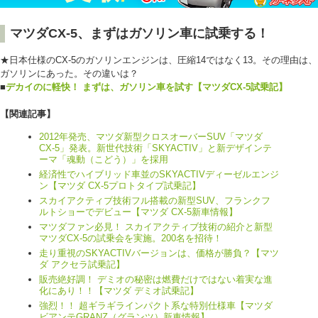
マツダCX-5、まずはガソリン車に試乗する！
★日本仕様のCX-5のガソリンエンジンは、圧縮14ではなく13。その理由は、
ガソリンにあった。その違いは？
■
デカイのに軽快！ まずは、ガソリン車を試す【マツダCX-5試乗記】
【関連記事】
2012年発売、マツダ新型クロスオーバーSUV「マツダ
CX-5」発表。新世代技術「SKYACTIV」と新デザインテ
ーマ「魂動（こどう）」を採用
経済性でハイブリッド車並のSKYACTIVディーゼルエンジ
ン【マツダ CX-5プロトタイプ試乗記】
スカイアクティブ技術フル搭載の新型SUV、フランクフ
ルトショーでデビュー【マツダ CX-5新車情報】
マツダファン必見！ スカイアクティブ技術の紹介と新型
マツダCX-5の試乗会を実施。200名を招待！
走り重視のSKYACTIVバージョンは、価格が勝負？【マツ
ダ アクセラ試乗記】
販売絶好調！ デミオの秘密は燃費だけではない着実な進
化にあり！！【マツダ デミオ試乗記】
強烈！！ 超ギラギラインパクト系な特別仕様車【マツダ
ビアンテGRANZ（グランツ）新車情報】