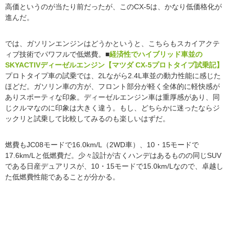
高価というのが当たり前だったが、このCX-5は、かなり低価格化が
進んだ。
では、ガソリンエンジンはどうかというと、こちらもスカイアクテ
ィブ技術でパワフルで低燃費。
■
経済性でハイブリッド車並の
SKYACTIVディーゼルエンジン【マツダ CX-5プロトタイプ試乗記】
プロトタイプ車の試乗では、2Lながら2.4L車並の動力性能に感じた
ほどだ。ガソリン車の方が、フロント部分が軽く全体的に軽快感が
ありスポーティな印象。ディーゼルエンジン車は重厚感があり、同
じクルマなのに印象は大きく違う。もし、どちらかに迷ったならジ
ックリと試乗して比較してみるのも楽しいはずだ。
燃費もJC08モードで16.0km/L（2WD車）、10・15モードで
17.6km/Lと低燃費だ。少々設計が古くハンデはあるものの同じSUV
である日産デュアリスが、10・15モードで15.0km/Lなので、卓越し
た低燃費性能であることが分かる。