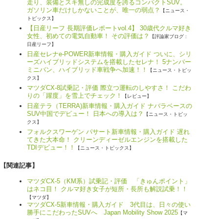
走り、装備とスキ無しの完成度を誇るコンパクトSUV。
ガソリン車だけしかないことが、唯一の弱点？
【ニュース・
トピックス】
【日産リーフ 長期評価レポートvol.4】 30歳代クルマ好き
女性、初めての電気自動車！ その評価は？
【評論家ブログ :
日産リーフ】
日産セレナe-POWER新車情報・購入ガイド ついに、シリ
ーズハイブリッドシステムを搭載したセレナ！ 5ナンバー
ミニバン、ハイブリッド車戦争へ加速！！
【ニュース・トピッ
クス】
マツダCX-8試乗記・評価 際立つ運転のしやすさ！ こだわ
りの「躍度」を雪上でチェック！
【レビュー】
日産テラ（TERRA)新車情報・購入ガイド ナバラベースの
SUV中国でデビュー！ 日本への導入は？
【ニュース・トピッ
クス】
フォルクスワーゲン パサート新車情報・購入ガイド 遅れ
てきた大本命！ クリーンディーゼルエンジンを搭載した
TDIデビュー！！
【ニュース・トピックス】
【関連記事】
マツダCX-5（KM系）試乗記・評価 「きゅんポイント」
はネコ目！ クルマ好き女子が短所・長所も解説試乗！！
【マツダ】
マツダCX-5新車情報・購入ガイド 3代目は、日々の使い
勝手にこだわったSUVへ Japan Mobility Show 2025
【マ