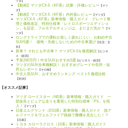
ツダ】
【動画】マツダCX-5（KF系）試乗・評価レビュー
【マツ
ダ】
【動画】マツダCX-5（KF系）内外装レビュー
【マツダ】
マツダCX-5（KF系）新車情報・購入ガイド グレード整
理と価格改定、特別仕様車「レトロスポーツエディショ
ン」を設定。フルモデルチェンジは、まだまだ先か？
【マ
ツダ】
ロングドライブでの運転が楽しく疲れにくい、お勧め中古
SUV5選！ 後悔・失敗しないための中古車選び
【生活・文
化】
新車？ それとも中古車？ マツダCX-5を徹底解説
【ビジネ
ス・経済】
予算200万円！中古SUVおすすめ5選
【ビジネス・経済】
マツダのSUV全車種解説！ おすすめグレードや長所・短
所もレポート
【その他】
中古人気SUV、おすすめランキング ベスト5 徹底比較
【対決】
【オススメ記事】
マツダ ロードスター（ND系）新車情報・購入ガイド 一
部改良とピュアな走りを重視した特別仕様車「PS」を投
入！
【マツダ】
日産エルグランド（E53系）新車情報・購入ガイド 脱ア
ルファード＆ヴェルファイア路線で勝機を見出した！？
【日産】
トヨタ カローラクロス（10系）新車情報・購入ガイド