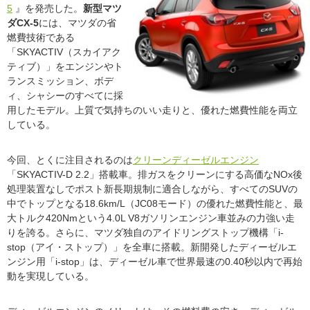
5
』を発売した。
新型マツ
ダCX-5
には、マツダの省
燃費技術である
「SKYACTIV（スカイアク
ティブ）」をエンジンやト
ランスミッション、ボデ
ィ、シャシーのすべてに採
用したモデル。上質で気持ちのいい走りと、優れた燃費性能を両立
している。
今回、とくに注目されるのは
クリーンディーゼルエンジン
「SKYACTIV-D 2.2」搭載車。排ガスをクリーンにする高価なNOx後
処理装置なしでポスト新長期規制に適合しながら、すべてのSUVの
中でトップとなる18.6km/L（JC08モード）の優れた燃費性能と、最
大トルク420Nmという4.0L V8ガソリンエンジン車並みの力強い走
りを誇る。さらに、マツダ独自のアイドリングストップ機構「i-
stop（アイ・ストップ）」を全車に搭載。新開発したディーゼルエ
ンジン用「i-stop」は、ディーゼル車で世界最速の0.40秒以内で再始
動を実現している。