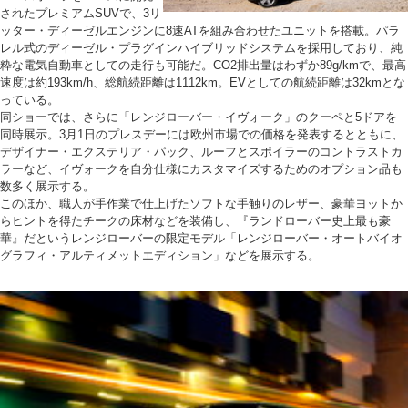
されたプレミアムSUVで、3リ
ッター・ディーゼルエンジンに8速ATを組み合わせたユニットを搭載。パラ
レル式のディーゼル・プラグインハイブリッドシステムを採用しており、純
粋な電気自動車としての走行も可能だ。CO2排出量はわずか89g/kmで、最高
速度は約193km/h、総航続距離は1112km。EVとしての航続距離は32kmとな
っている。
同ショーでは、さらに「レンジローバー・イヴォーク」のクーペと5ドアを
同時展示。3月1日のプレスデーには欧州市場での価格を発表するとともに、
デザイナー・エクステリア・パック、ルーフとスポイラーのコントラストカ
ラーなど、イヴォークを自分仕様にカスタマイズするためのオプション品も
数多く展示する。
このほか、職人が手作業で仕上げたソフトな手触りのレザー、豪華ヨットか
らヒントを得たチークの床材などを装備し、『ランドローバー史上最も豪
華』だというレンジローバーの限定モデル「レンジローバー・オートバイオ
グラフィ・アルティメットエディション」などを展示する。