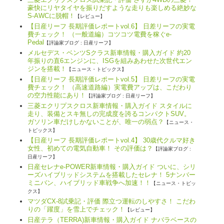
豪快にリヤタイヤを振りだすような走りも楽しめる絶妙な
S-AWCに脱帽！
【レビュー】
【日産リーフ 長期評価レポートvol.6】 日差リーフの実電
費チェック！ （一般道編）コツコツ電費を稼ぐe-
Pedal
【評論家ブログ : 日産リーフ】
メルセデス・ベンツSクラス新車情報・購入ガイド 約20
年振りの直6エンジンに、ISGを組みあわせた次世代エン
ジンを搭載！
【ニュース・トピックス】
【日産リーフ 長期評価レポートvol.5】 日差リーフの実電
費チェック！ （高速道路編）実電費アップは、こだわり
の空力性能にあり！
【評論家ブログ : 日産リーフ】
三菱エクリプスクロス新車情報・購入ガイド スタイルに
走り、装備とスキ無しの完成度を誇るコンパクトSUV。
ガソリン車だけしかないことが、唯一の弱点？
【ニュース・
トピックス】
【日産リーフ 長期評価レポートvol.4】 30歳代クルマ好き
女性、初めての電気自動車！ その評価は？
【評論家ブログ :
日産リーフ】
日産セレナe-POWER新車情報・購入ガイド ついに、シリ
ーズハイブリッドシステムを搭載したセレナ！ 5ナンバー
ミニバン、ハイブリッド車戦争へ加速！！
【ニュース・トピッ
クス】
マツダCX-8試乗記・評価 際立つ運転のしやすさ！ こだわ
りの「躍度」を雪上でチェック！
【レビュー】
日産テラ（TERRA)新車情報・購入ガイド ナバラベースの