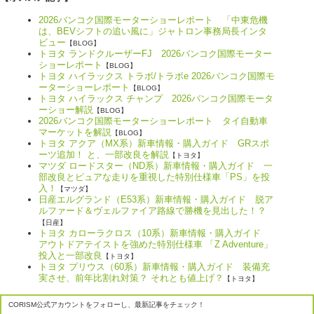
2026バンコク国際モーターショーレポート 「中東危機
は、BEVシフトの追い風に」ジャトロン事務局長インタ
ビュー
【BLOG】
トヨタ ランドクルーザーFJ 2026バンコク国際モーター
ショーレポート
【BLOG】
トヨタ ハイラックス トラボ/トラボe 2026バンコク国際モ
ーターショーレポート
【BLOG】
トヨタ ハイラックス チャンプ 2026バンコク国際モータ
ーショー解説
【BLOG】
2026バンコク国際モーターショーレポート タイ自動車
マーケットを解説
【BLOG】
トヨタ アクア（MX系）新車情報・購入ガイド GRスポ
ーツ追加！ と、一部改良を解説
【トヨタ】
マツダ ロードスター（ND系）新車情報・購入ガイド 一
部改良とピュアな走りを重視した特別仕様車「PS」を投
入！
【マツダ】
日産エルグランド（E53系）新車情報・購入ガイド 脱ア
ルファード＆ヴェルファイア路線で勝機を見出した！？
【日産】
トヨタ カローラクロス（10系）新車情報・購入ガイド
アウトドアテイストを強めた特別仕様車 「Z Adventure」
投入と一部改良
【トヨタ】
トヨタ プリウス（60系）新車情報・購入ガイド 装備充
実させ、前年比割れ対策？ それとも値上げ？
【トヨタ】
CORISM公式アカウントをフォローし、最新記事をチェック！