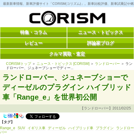
コ
最新新車情報、新車評価サイト「CORISM(コリズム)」。新車比較評価、新車試乗記
ン
テ
ン
ツ
へ
ス
特集・コラム
ニュース・トピックス
キ
ッ
レビュー
評論家ブログ
プ
クルマ買取・査定
CORISMトップ
＞
ニュース・トピックス [CORISM]
＞
ランドローバー
＞ ラン
ドローバー、ジュネーブショーでディー...
ランドローバー、ジュネーブショーで
ディーゼルのプラグイン ハイブリッド
車「Range_e」を世界初公開
【ランドローバー】2011/02/25
【タグ】
Range_e
SUV
イギリス車
ディーゼル
ハイブリッド車
プラグイン
ランドロー
バー