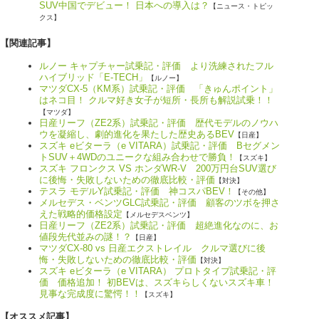
SUV中国でデビュー！ 日本への導入は？
【ニュース・トピッ
クス】
【関連記事】
ルノー キャプチャー試乗記・評価 より洗練されたフル
ハイブリッド「E-TECH」
【ルノー】
マツダCX-5（KM系）試乗記・評価 「きゅんポイント」
はネコ目！ クルマ好き女子が短所・長所も解説試乗！！
【マツダ】
日産リーフ（ZE2系）試乗記・評価 歴代モデルのノウハ
ウを凝縮し、劇的進化を果たした歴史あるBEV
【日産】
スズキ eビターラ（e VITARA）試乗記・評価 Bセグメン
トSUV＋4WDのユニークな組み合わせで勝負！
【スズキ】
スズキ フロンクス VS ホンダWR-V 200万円台SUV選び
に後悔・失敗しないための徹底比較・評価
【対決】
テスラ モデルY試乗記・評価 神コスパBEV！
【その他】
メルセデス・ベンツGLC試乗記・評価 顧客のツボを押さ
えた戦略的価格設定
【メルセデスベンツ】
日産リーフ（ZE2系）試乗記・評価 超絶進化なのに、お
値段先代並みの謎！？
【日産】
マツダCX-80 vs 日産エクストレイル クルマ選びに後
悔・失敗しないための徹底比較・評価
【対決】
スズキ eビターラ（e VITARA） プロトタイプ試乗記・評
価 価格追加！ 初BEVは、スズキらしくないスズキ車！
見事な完成度に驚愕！！
【スズキ】
【オススメ記事】