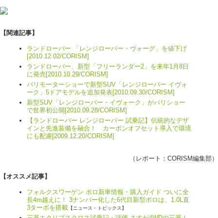
【関連記事】
ランドローバー 「レンジローバー・ヴォーグ」を値下げ
[2010.12.02/CORISM]
ランドローバー、新型「フリーランダー2」を来年1月8日
に発売[2010.10.29/CORISM]
パリモーターショーで新型SUV「レンジローバー イヴォ
ーク」5ドアモデルを追加発表[2010.09.30/CORISM]
新型SUV「レンジローバー・イヴォーク」がパリショー
で世界初公開[2010.09.28/CORISM]
【ランドローバー レンジローバー 試乗記】伝統的なデザ
インと先進装備を融合！ カーボンオフセット導入で環境
にも配慮[2009.12.20/CORISM]
（レポート：
CORISM編集部
）
【オススメ記事】
フォルクスワーゲン ポロ新車情報・購入ガイド ついに全
長4m越えに！ 3ナンバー化した6代目新型ポロは、1.0L直
3ターボを搭載
【ニュース・トピックス】
三菱エクリプスクロス試乗記・評価 さすが4WDの三菱！