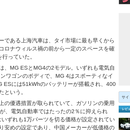
ーである上海汽車は、タイ市場に最も早くから
コロナウィルス禍の前から一定のスペースを確
を行っていた。
、MG ESとMG4の2モデル。いずれも電気自
ョンワゴンのボディで、MG 4はスポーティなイ
ESには51kWhのバッテリーが搭載され、400
たという。
検
索:
上の優遇措置が取られていて、ガソリンの乗用
レビ
税が、電気自動車ではたったの2％に抑えられ
4はいずれも1万バーツを切る価格が設定されてい
り安めの設定であり、中国メーカーが低価格の