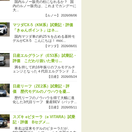
国内ルノー販売の柱になれるか？ 国
内のルノー販売は、これまでカングーに
大...
【ルノー】 2026/06/06
マツダCX-5（KM系）試乗記・評価
「きゅんポイント」はネ...
国内マツダ車の約25％を占める基幹モ
デルがCX-5 こんにちは！ moc...
【マツダ】 2026/06/01
日産エルグランド（E53系）試乗記・
評価 こだわり抜いた乗り...
満を持して約16年振りのフルモデルチ
ェンジとなった４代目エルグランド 2...
【日産】 2026/05/24
日産リーフ（ZE2系）試乗記・評
価 歴代モデルのノウハウを凝...
歴代リーフのノウハウを得て大幅に進
化した3代目リーフ 量産BEV（バッテ...
【日産】 2026/05/11
スズキ eビターラ（e VITARA）試乗
記・評価 Bセグメ...
車名は従来モデルのビターラだが、