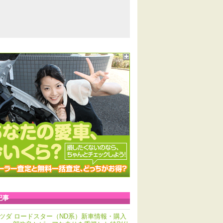
記事
ツダ ロードスター（ND系）新車情報・購入