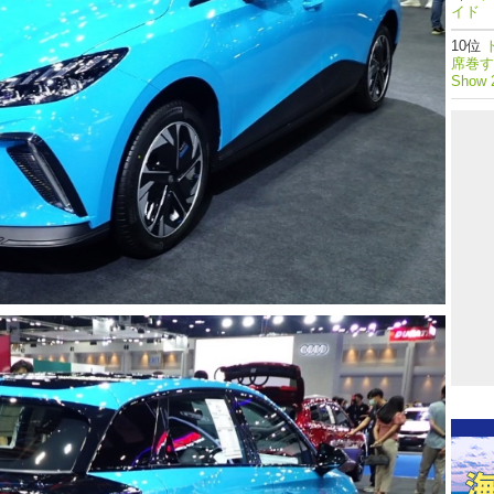
イド 
席巻する
Show 