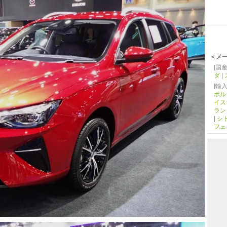
＜メ
[国産
ダ
|
[輸入
ポル
イス
ラン
|
シ
フェ