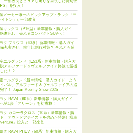
 一部改良とピュアな走りを重視した特別仕
PS」を投入！
産メーカー唯一のピックアップトラック「三
ライトン」が一部改良
産キックス（P16型）新車情報・購入ガイ
絶進化し、売れるコンパクトSUVへ！
ヨタ プリウス（60系）新車情報・購入ガイ
備充実させ、前年比割れ対策？ それとも値
産エルグランド（E53系）新車情報・購入ガ
脱アルファード＆ヴェルファイア路線で勝機
した！？
産エルグランド新車情報・購入ガイド よう
イバル、アルファード＆ヴェルファイアの追
！ Japan Mobility Show 2025
ヨタ RAV4（60系）新車情報・購入ガイド
化へ第1歩「アリーン」を初搭載！
ヨタ カローラクロス（10系）新車情報・購
ド アウトドアテイストを強めた特別仕様車
dventure」投入と一部改良
ヨタ RAV4 PHEV（60系）新車情報・購入ガ