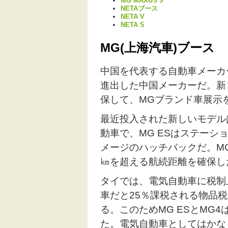
MG MAXUS 9
NETAブース
NETA V
NETA S
MG(上海汽車)ブース
中国を代表する自動車メーカ
進出した中国メーカーだ。新
保して、MGブランド車展示
最近投入された新しいモデルは
動車で、MG ESはステーシ
メージのハッチバックだ。MG 
㎞を超える航続距離を確保し
タイでは、電気自動車に税制
車だと25％課税される物品
る。このためMG ESとMG
た。電気自動車としてはかな