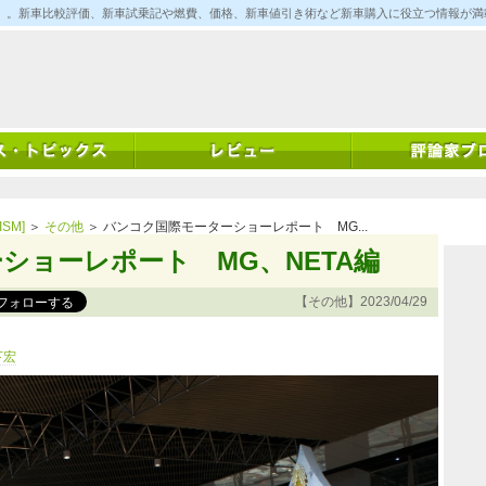
ム)」。新車比較評価、新車試乗記や燃費、価格、新車値引き術など新車購入に役立つ情報が
SM]
＞
その他
＞ バンコク国際モーターショーレポート MG...
ショーレポート MG、NETA編
【その他】2023/04/29
下宏