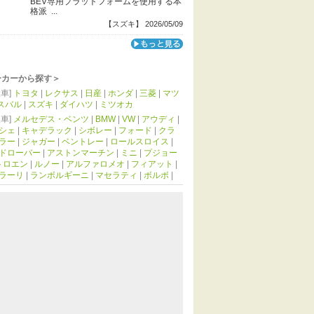
BEV専用プラットフォームを使用する本
格派 ...
【スズキ】 2026/05/09
ーカーから探す＞
車]
トヨタ
|
レクサス
|
日産
|
ホンダ
|
三菱
|
マツ
スバル
|
スズキ
|
ダイハツ
|
ミツオカ
車]
メルセデス・ベンツ
|
BMW
|
VW
|
アウディ
|
シェ
|
キャデラック
|
シボレー
|
フォード
|
クラ
ラー
|
ジャガー
|
ベントレー
|
ロールスロイス
|
ドローバー
|
アストンマーチン
|
ミニ
|
プジョー
トロエン
|
ルノー
|
アルファロメオ
|
フィアット
|
ラーリ
|
ランボルギーニ
|
マセラティ
|
ボルボ
|