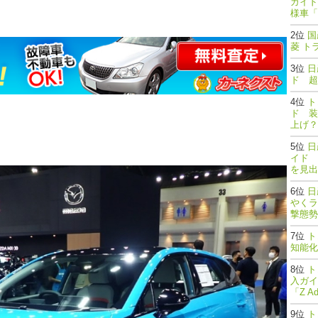
ガイド
様車「
国
菱 ト
日
ド 超
ト
ド 装
上げ？
日
イド 
を見出
日
やくラ
撃態勢完了
ト
知能
ト
入ガイ
「Z A
ト