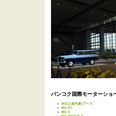
バンコク国際モーターショ
MG(上海汽車)ブース
MG ES
MG 4