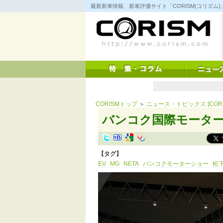
コ
最新新車情報、新車評価サイト「CORISM(コリズ
ン
テ
ン
ツ
へ
ス
キ
ッ
プ
CORISMトップ
＞
ニュース・トピックス [CORI
バンコク国際モーター
【タグ】
EV
MG
NETA
バンコクモーターショー
松