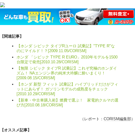
【関連記事】
【ホンダ シビック タイプRユーロ 試乗記】"TYPE R"な
のにマイルド！？[2009.11.05/CORISM]
ホンダ 「シビック TYPE R EURO」2010年モデルを1500
台限定で発売[2010.10.28/CORISM]
【無限 シビック タイプR 試乗記】これぞ究極のホンダイ
ズム！ NAエンジン界の純米大吟醸に酔いまくり！
[2009.08.15/CORISM]
【ホンダ 新型 フィット 試乗記】ハイブリッドだけがフィ
ットにあらず！ ガソリンモデルの成熟度をチェック
[2010.10.29/CORISM]
【新車・中古車購入術】燃費で選ぶ！ 家電的クルマの選
び方[2010.08.18/CORISM]
（レポート：
CORISM編集部
）
【オススメ記事】