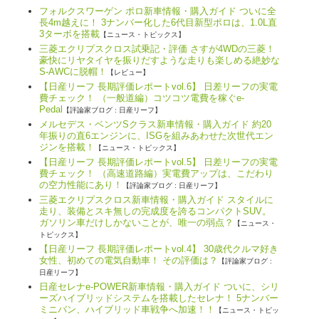
フォルクスワーゲン ポロ新車情報・購入ガイド ついに全
長4m越えに！ 3ナンバー化した6代目新型ポロは、1.0L直
3ターボを搭載
【ニュース・トピックス】
三菱エクリプスクロス試乗記・評価 さすが4WDの三菱！
豪快にリヤタイヤを振りだすような走りも楽しめる絶妙な
S-AWCに脱帽！
【レビュー】
【日産リーフ 長期評価レポートvol.6】 日差リーフの実電
費チェック！ （一般道編）コツコツ電費を稼ぐe-
Pedal
【評論家ブログ : 日産リーフ】
メルセデス・ベンツSクラス新車情報・購入ガイド 約20
年振りの直6エンジンに、ISGを組みあわせた次世代エン
ジンを搭載！
【ニュース・トピックス】
【日産リーフ 長期評価レポートvol.5】 日差リーフの実電
費チェック！ （高速道路編）実電費アップは、こだわり
の空力性能にあり！
【評論家ブログ : 日産リーフ】
三菱エクリプスクロス新車情報・購入ガイド スタイルに
走り、装備とスキ無しの完成度を誇るコンパクトSUV。
ガソリン車だけしかないことが、唯一の弱点？
【ニュース・
トピックス】
【日産リーフ 長期評価レポートvol.4】 30歳代クルマ好き
女性、初めての電気自動車！ その評価は？
【評論家ブログ :
日産リーフ】
日産セレナe-POWER新車情報・購入ガイド ついに、シリ
ーズハイブリッドシステムを搭載したセレナ！ 5ナンバー
ミニバン、ハイブリッド車戦争へ加速！！
【ニュース・トピッ