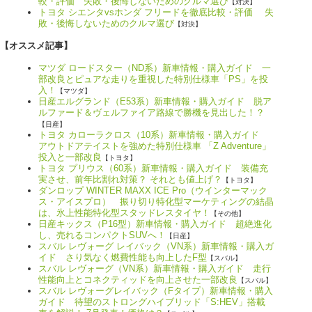
較・評価 失敗・後悔しないためのクルマ選び
【対決】
トヨタ シエンタvsホンダ フリードを徹底比較・評価 失
敗・後悔しないためのクルマ選び
【対決】
【オススメ記事】
マツダ ロードスター（ND系）新車情報・購入ガイド 一
部改良とピュアな走りを重視した特別仕様車「PS」を投
入！
【マツダ】
日産エルグランド（E53系）新車情報・購入ガイド 脱ア
ルファード＆ヴェルファイア路線で勝機を見出した！？
【日産】
トヨタ カローラクロス（10系）新車情報・購入ガイド
アウトドアテイストを強めた特別仕様車 「Z Adventure」
投入と一部改良
【トヨタ】
トヨタ プリウス（60系）新車情報・購入ガイド 装備充
実させ、前年比割れ対策？ それとも値上げ？
【トヨタ】
ダンロップ WINTER MAXX ICE Pro（ウインターマック
ス・アイスプロ） 振り切り特化型マーケティングの結晶
は、氷上性能特化型スタッドレスタイヤ！
【その他】
日産キックス（P16型）新車情報・購入ガイド 超絶進化
し、売れるコンパクトSUVへ！
【日産】
スバル レヴォーグ レイバック（VN系）新車情報・購入ガ
イド さり気なく燃費性能も向上したF型
【スバル】
スバル レヴォーグ（VN系）新車情報・購入ガイド 走行
性能向上とコネクティッドを向上させた一部改良
【スバル】
スバル レヴォーグレイバック（Fタイプ）新車情報・購入
ガイド 待望のストロングハイブリッド「S:HEV」搭載