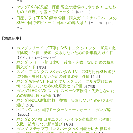
クス】
マツダCX-8試乗記・評価 際立つ運転のしやすさ！ こだわ
りの「躍度」を雪上でチェック！
【レビュー】
日産テラ（TERRA)新車情報・購入ガイド ナバラベースの
SUV中国でデビュー！ 日本への導入は？
【ニュース・トピッ
クス】
【関連記事】
ホンダフリード（GT系） VS トヨタ シエンタ（10系）徹
底比較・評価 後悔・失敗しないための新車購入ガイド
【イベント・モーターショー】
ホンダ フリード新旧比較 後悔・失敗しないための新車
購入ガイド
【対決】
スズキ フロンクス VS ホンダWR-V 200万円台SUV選び
に後悔・失敗しないための徹底比較・評価
【対決】
ホンダ WR-V vs トヨタ ヤリスクロス クルマ選びに後
悔・失敗しないための徹底比較・評価
【その他】
ホンダN-BOX VS スズキ スペーシア後悔・失敗しないた
めの徹底比較・評価
【対決】
ホンダN-BOX新旧比較 後悔・失敗しないためのクルマ
選び
【対決】
2024 バンコク国際モーターショーレポート ホンダ編
【BLOG】
ホンダZR-V vs 日産エクストレイルを徹底比較・評価！
失敗・後悔しない新車選び
【対決】
ホンダ ステップワゴンスパーダ VS 日産セレナ 徹底比