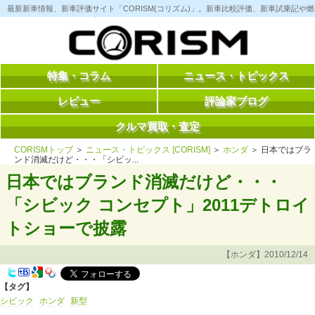
コ
最新新車情報、新車評価サイト「CORISM(コリズム)」。新車比較評価、新車試乗記
ン
テ
ン
ツ
へ
ス
特集・コラム
ニュース・トピックス
キ
ッ
レビュー
評論家ブログ
プ
クルマ買取・査定
CORISMトップ
＞
ニュース・トピックス [CORISM]
＞
ホンダ
＞ 日本ではブラ
ンド消滅だけど・・・「シビッ...
日本ではブランド消滅だけど・・・
「シビック コンセプト」2011デトロイ
トショーで披露
【ホンダ】2010/12/14
【タグ】
シビック
ホンダ
新型