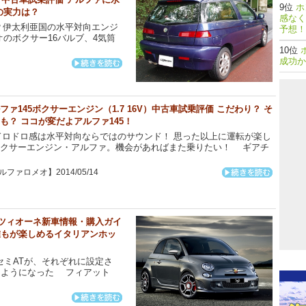
ホ
の実力は？
感なく
伊太利亜国の水平対向エンジ
予想！
のボクサー16バルブ、4気筒
成功か
ファ145ボクサーエンジン（1.7 16V）中古車試乗評価 こだわり？ そ
も？ ココが変だよアルファ145！
ロドロ感は水平対向ならではのサウンド！ 思った以上に運転が楽し
ボクサーエンジン・アルファ。機会があればまた乗りたい！ ギアチ
ルファロメオ】2014/05/14
ティツィオーネ新車情報・購入ガイ
誰もが楽しめるイタリアンホッ
＆セミATが、それぞれに設定さ
るようになった フィアット