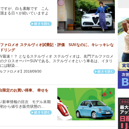
赤ですが、白も素敵です こん
が溜まる日々が続いていますよ
ファロメオ ステルヴィオ試乗記・評価 SUVなのに、キレッキレな
ドリング
V最速！？ となるステルヴィオ ステルヴィオは、名門アルファロメ
のクロスオーバーSUVである。ステルヴィオという車名は、イタリ
には馴染...
ルファロメオ】2018/09/30
0台限定のお買い得車、 幸せを
ージ新車情報の目次 モデル末期
初から値引き販売状態の...