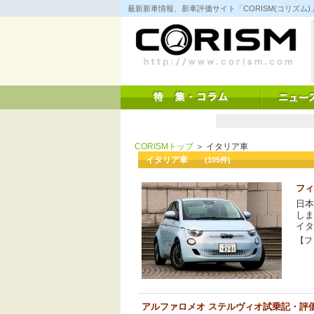
コ
最新新車情報、新車評価サイト「CORISM(コリズ
ン
テ
ン
ツ
へ
ス
キ
ッ
プ
CORISMトップ
＞ イタリア車
イタリア車
(105件)
フィ
日本
しま
イタ
【フィ
アルファロメオ ステルヴィオ試乗記・評