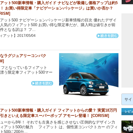
アット500新車情報・購入ガイド ナビなどが装備し価格アップは約5
！ お買い得限定車「ナビゲーションパッケージ」は買いか否か？
RISM]
アット500 ナビゲーションパッケージ新車情報の目次 優れたデザイ
人気のフィアット500 お買い得な限定車だが、購入時は値引きが前
件となる訳は？ フ...
アット】2017/05/04
さなラグジュアリーコンパク
M]
イフとなっているフィアット
感漂う限定車フィアット500マー
検
索:
アット500新車情報・購入ガイド フィアットからの愛？ 実質18万円
レビ
引きといえる限定車スーパーポップ アモーレ登場！ [CORISM]
ューから8年！ それでも古臭さを感じさせない圧倒的なデザイン力
ィアット500の魅力 フィアット は、個性派コンパクトカー のフィ
500に200台...