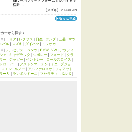
BEV専用プラットフォームを使用する本
格派 ...
【スズキ】 2026/05/09
ーカーから探す＞
車]
トヨタ
|
レクサス
|
日産
|
ホンダ
|
三菱
|
マツ
スバル
|
スズキ
|
ダイハツ
|
ミツオカ
車]
メルセデス・ベンツ
|
BMW
|
VW
|
アウディ
|
シェ
|
キャデラック
|
シボレー
|
フォード
|
クラ
ラー
|
ジャガー
|
ベントレー
|
ロールスロイス
|
ドローバー
|
アストンマーチン
|
ミニ
|
プジョー
トロエン
|
ルノー
|
アルファロメオ
|
フィアット
|
ラーリ
|
ランボルギーニ
|
マセラティ
|
ボルボ
|