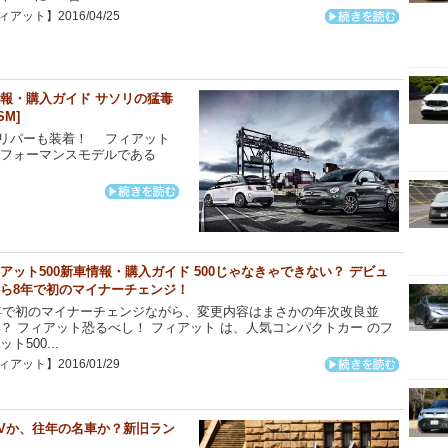
アット】2016/04/25
情報・購入ガイド サソリの猛毒
SM]
ャリパーも装着！ フィアット
パフォーマンスモデルである
アット500新車情報・購入ガイド 500じゃなきゃできない？ デビュ
ら8年で初のマイナーチェンジ！
年で初のマイナーチェンジながら、変更内容はまさかの年次改良並
？ フィアット恐るべし！ フィアット は、人気コンパクトカー のフ
ト500...
アット】2016/01/29
Vか、往年の名車か？新旧ラン