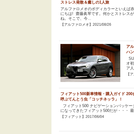
ストレス発散＆癒しの1人旅
アルファロメオのボディカラーといえば
にちは! 齋藤眞琴です。何かとストレス
ね。そこで、今...
【アルファロメオ】2021/08/26
アル
ハン
SU
オ初
ア人
【ア
フィアット500新車情報・購入ガイド 20
呼ぶてんとう虫「コッチネッラ」！
フィアット500 ナビゲーションパッケ
になってきたフィアット500だが・・・ 最
【フィアット】2017/06/04