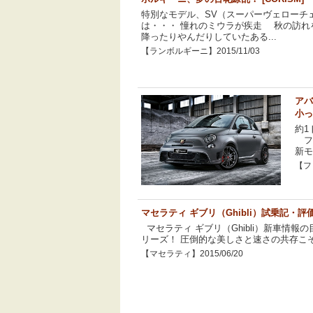
特別なモデル、SV（スーパーヴェローチ
は・・・ 憧れのミウラが疾走 秋の訪れ
降ったりやんだりしていたある...
【ランボルギーニ】2015/11/03
アバ
小っ
約1
フィ
新モ
【フィ
マセラティ ギブリ（Ghibli）試乗記・
マセラティ ギブリ（Ghibli）新車情報
リーズ！ 圧倒的な美しさと速さの共存こそが
【マセラティ】2015/06/20