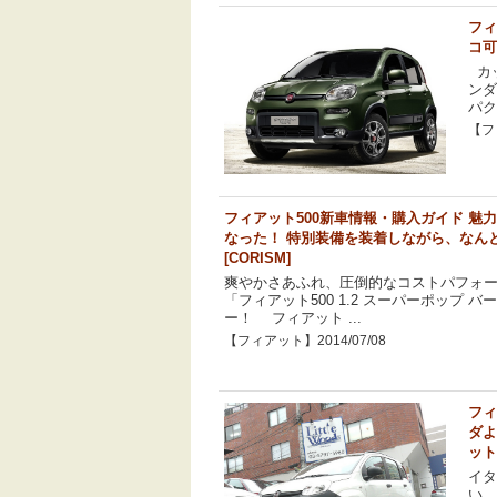
フィ
コ可
カッ
ンダ
パク
【フィ
フィアット500新車情報・購入ガイド 魅
なった！ 特別装備を装着しながら、なん
[CORISM]
爽やかさあふれ、圧倒的なコストパフォ
「フィアット500 1.2 スーパーポップ 
ー！ フィアット ...
【フィアット】2014/07/08
フィ
ダよ
ット
イタ
い。