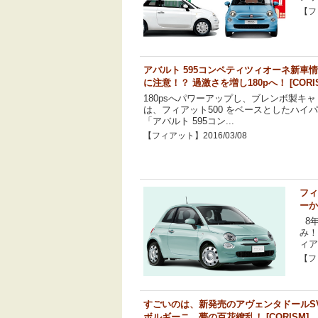
【フィ
アバルト 595コンペティツィオーネ新車
に注意！？ 過激さを増し180pへ！ [CORI
180psへパワーアップし、ブレンボ製キ
は、フィアット500 をベースとしたハイ
「アバルト 595コン...
【フィアット】2016/03/08
フィ
ーか
8
み！
ィアッ
【フィ
すごいのは、新発売のアヴェンタドールS
ボルギーニ、夢の百花繚乱！ [CORISM]