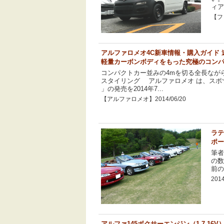
ィア
【フィ
アルファロメオ4C新車情報・購入ガイド
軽量カーボンボディをもった究極のコンパクト
コンパクトカー並みの4mを切る全長なが
スタイリング アルファロメオ は、スポツ
」の発売を2014年7...
【アルファロメオ】2014/06/20
ラテ
ポート
筆者
の数
前の
2014
アルファ145ボクサーエンジン（1.7 16