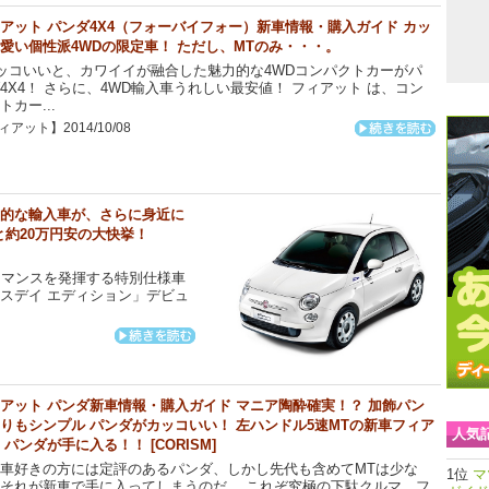
アット パンダ4X4（フォーバイフォー）新車情報・購入ガイド カッ
愛い個性派4WDの限定車！ ただし、MTのみ・・・。
コいいと、カワイイが融合した魅力的な4WDコンパクトカーがパ
4X4！ さらに、4WD輸入車うれしい最安値！ フィアット は、コン
トカー...
アット】2014/10/08
力的な輸入車が、さらに身近に
と約20万円安の大快挙！
ーマンスを発揮する特別仕様車
バースデイ エディション」デビュ
アット パンダ新車情報・購入ガイド マニア陶酔確実！？ 加飾パン
りもシンプル パンダがカッコいい！ 左ハンドル5速MTの新車フィア
人気
 パンダが手に入る！！ [CORISM]
車好きの方には定評のあるパンダ、しかし先代も含めてMTは少な
マ
それが新車で手に入ってしまうのだ。 これぞ究極の下駄クルマ、フ