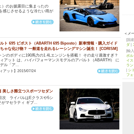
ェ）のお披露目に集まったの
を感じさせるような冷たい雨が
＜メ
[国産
ルト 695 ビポスト（ABARTH 695 Biposto）新車情報・購入ガイド
ダ
|
ちゃな化け物？ 一般道を走れるレーシングマシン誕生！ [CORISM]
[輸入
トンのボディに190馬力の1.4Lエンジンを搭載！ その走り過激すぎ？
ポル
アット は、ハイパフォーマンスモデルのアバルト（ABARTH） に
イス
デル「ア...
ラン
|
シ
アット】2015/07/24
フェ
評価 美しさ際立つスポーツセダン
の目次 ライバルはEクラスや5シ
マセラティ ギブ...