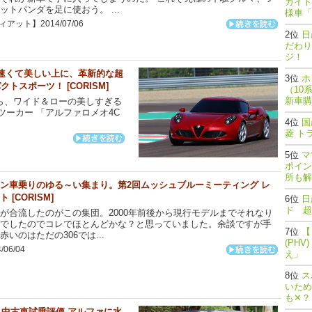
ガイド
ットパンダを足に使おう。 ...
様車「
アット】2014/07/06
日
だわり
ジ！
 速くて美しい上に、革新的な超
ホ
スポーツ！ [CORISM]
（10
新車購
ら、ワイド＆ローの美しすぎる
ーカー 「アルファロメオ4C
国
菱 ト
マ
ポイン
所も解
ン車乗りのゆる～い集まり。第2回ムッシュブルーミーティング レ
 [CORISM]
日
ド 超
が合流したのがこの集団。2000年前後から現行モデルまでそれなり
でしたのでコレでほとんどかな？と思っていました。余談ですが手
【
赤いのはただの306では...
(PH
/06/04
え」
ス
いため
も✕？
V）中古車試乗評価 アルファに水