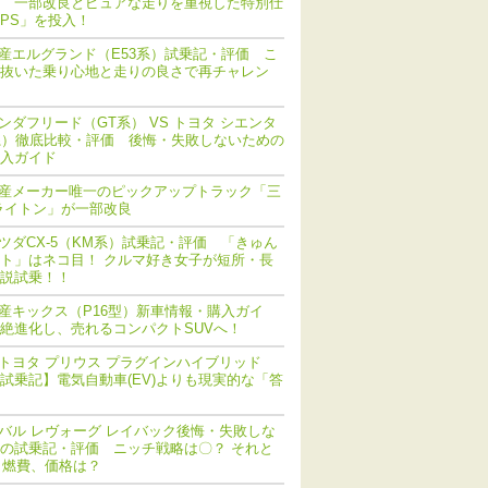
 一部改良とピュアな走りを重視した特別仕
PS」を投入！
産エルグランド（E53系）試乗記・評価 こ
抜いた乗り心地と走りの良さで再チャレン
ンダフリード（GT系） VS トヨタ シエンタ
系）徹底比較・評価 後悔・失敗しないための
入ガイド
産メーカー唯一のピックアップトラック「三
ライトン」が一部改良
ツダCX-5（KM系）試乗記・評価 「きゅん
ト」はネコ目！ クルマ好き女子が短所・長
説試乗！！
産キックス（P16型）新車情報・購入ガイ
絶進化し、売れるコンパクトSUVへ！
トヨタ プリウス プラグインハイブリッド
V) 試乗記】電気自動車(EV)よりも現実的な「答
バル レヴォーグ レイバック後悔・失敗しな
の試乗記・評価 ニッチ戦略は〇？ それと
 燃費、価格は？