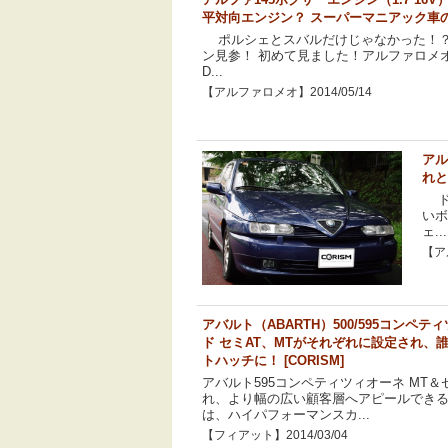
平対向エンジン？ スーパーマニアック車
ポルシェとスバルだけじゃなかった！？
ン見参！ 初めて見ました！アルファロメオ
D...
【アルファロメオ】2014/05/14
アル
れと
ド
い
ェ...
【ア
アバルト（ABARTH）500/595コンペ
ド セミAT、MTがそれぞれに設定され、
トハッチに！ [CORISM]
アバルト595コンペティツィオーネ MT
れ、より幅の広い顧客層へアピールでき
は、ハイパフォーマンスカ...
【フィアット】2014/03/04