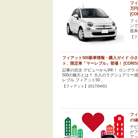
フィ
万円
[CO
フィ
ンで
提条
【フィ
フィアット500新車情報・購入ガイド 小
ト、限定車「マーレブル」登場！ [CORIS
記事の目次 デビューから9年！ ロングラ
500の魅力とは？ 大人のラグジュアリー
レブル フィアット50...
【フィアット】2017/04/01
フィ
の値
デビ
がフ
アット