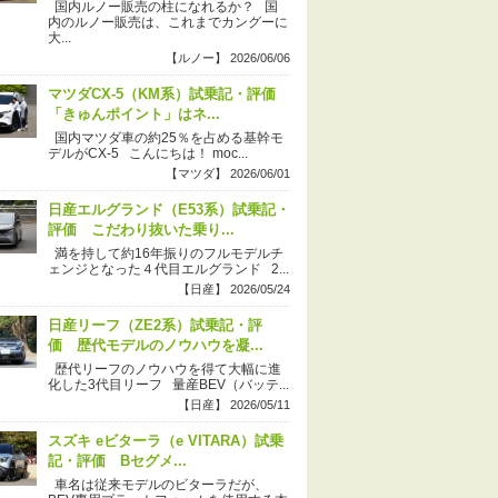
国内ルノー販売の柱になれるか？ 国
内のルノー販売は、これまでカングーに
大...
【ルノー】 2026/06/06
マツダCX-5（KM系）試乗記・評価
「きゅんポイント」はネ...
国内マツダ車の約25％を占める基幹モ
デルがCX-5 こんにちは！ moc...
【マツダ】 2026/06/01
日産エルグランド（E53系）試乗記・
評価 こだわり抜いた乗り...
満を持して約16年振りのフルモデルチ
ェンジとなった４代目エルグランド 2...
【日産】 2026/05/24
日産リーフ（ZE2系）試乗記・評
価 歴代モデルのノウハウを凝...
歴代リーフのノウハウを得て大幅に進
化した3代目リーフ 量産BEV（バッテ...
【日産】 2026/05/11
スズキ eビターラ（e VITARA）試乗
記・評価 Bセグメ...
車名は従来モデルのビターラだが、