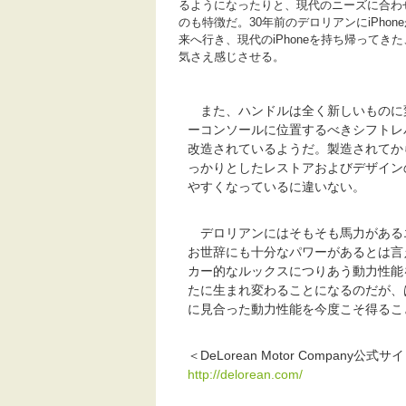
るようになったりと、現代のニーズに合わ
のも特徴だ。30年前のデロリアンにiPho
来へ行き、現代のiPhoneを持ち帰ってき
気さえ感じさせる。
また、ハンドルは全く新しいものに
ーコンソールに位置するべきシフトレ
改造されているようだ。製造されてか
っかりとしたレストアおよびデザイン
やすくなっているに違いない。
デロリアンにはそもそも馬力がある
お世辞にも十分なパワーがあるとは言えな
カー的なルックスにつりあう動力性能
たに生まれ変わることになるのだが、
に見合った動力性能を今度こそ得るこ
＜DeLorean Motor Company公式サ
http://delorean.com/