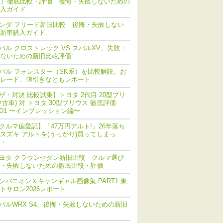
系）徹底比較・評価 後悔・失敗しないための
入ガイド
ンダ フリード新旧比較 後悔・失敗しない
新車購入ガイド
バル クロストレック VS スバルXV、失敗・
ないための新旧比較評価
バル フォレスター（SK系）を比較解説。お
レード、値引きなどもレポート
ザ・対決 比較試乗】トヨタ 2代目 20型プリ
中古車) 対 トヨタ 30型プリウス 徹底評価
ND1 〜インプレッション編〜
クルマ偏愛記】「47万円アルト!」26年落ち
スズキ アルトを(うっかり)買ってしまっ
・
ヨタ クラウンセダン新旧比較 クルマ選び
・失敗しないための徹底比較・評価
ンパニオン＆キャンギャル画像集 PART1 東
トサロン2026レポート
バルWRX S4、後悔・失敗しないための新旧