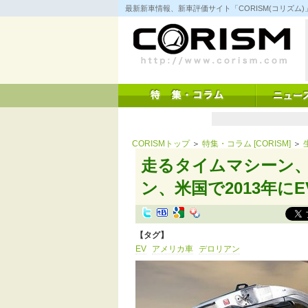
コ
最新新車情報、新車評価サイト「CORISM(コリズ
ン
テ
ン
ツ
へ
ス
キ
ッ
プ
CORISMトップ
＞
特集・コラム [CORISM]
＞
走るタイムマシーン、
ン、米国で2013年にEV化
【タグ】
EV
アメリカ車
デロリアン