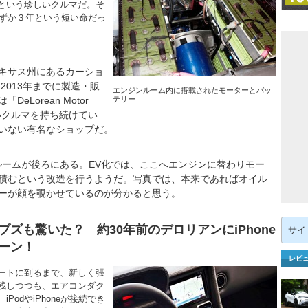
という珍しいクルマだ。そ
わずか３年という短い命だっ
キサス州にあるカーショ
2013年までに製造・販
エンジンルーム内に搭載されたモーターとバッ
Lorean Motor
テリー
しいクルマを持ち続けてい
いない有名なショップだ。
ームが後ろにある。EV化では、ここへエンジンに替わりモー
積むという改造を行うようだ。写真では、本来であればオイル
ーが顔を覗かせているのが分かると思う。
検
ズも驚いた？ 約30年前のデロリアンにiPhone
索:
ーン！
レビ
ートに到るまで、新しく張
残しつつも、エアコンダク
odやiPhoneが接続でき