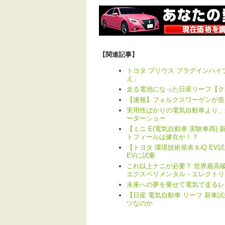
【関連記事】
トヨタ プリウス プラグインハイブ
え」
走る電池になった日産リーフ【ク
【速報】フォルクスワーゲンが造
実用性ばかりの電気自動車より、遊
ーターショー
【ミニ E(電気自動車 実験車両)
トフィールは健在か！？
【トヨタ 環境技術発表＆iQ E
EVに試乗
これ以上ナニが必要？ 世界最高級
エクスペリメンタル・エレクトリ
未来への夢を乗せて電気で走るレ
【日産 電気自動車 リーフ 新車
ツなのか