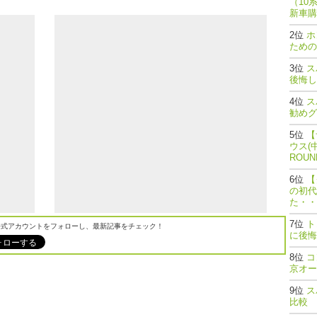
（10
新車購
ホ
ための
ス
後悔し
ス
勧めグ
【
ウス(
ROU
【
の初代
た・・
ト
M公式アカウントをフォローし、最新記事をチェック！
に後悔
コ
京オー
ス
比較