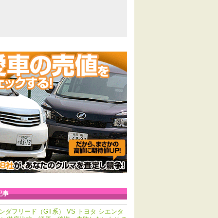
記事
ンダフリード（GT系） VS トヨタ シエンタ