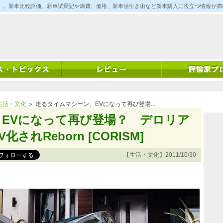
ム)」。新車比較評価、新車試乗記や燃費、価格、新車値引き術など新車購入に役立つ情報が
生活・文化
＞ 走るタイムマシーン、EVになって再び登場...
EVになって再び登場？ デロリア
されReborn [CORISM]
【生活・文化】2011/10/30