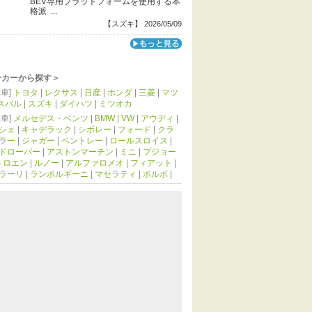
BEV専用プラットフォームを使用する本
格派 ...
【スズキ】 2026/05/09
ーカーから探す＞
車]
トヨタ
|
レクサス
|
日産
|
ホンダ
|
三菱
|
マツ
スバル
|
スズキ
|
ダイハツ
|
ミツオカ
車]
メルセデス・ベンツ
|
BMW
|
VW
|
アウディ
|
シェ
|
キャデラック
|
シボレー
|
フォード
|
クラ
ラー
|
ジャガー
|
ベントレー
|
ロールスロイス
|
ドローバー
|
アストンマーチン
|
ミニ
|
プジョー
トロエン
|
ルノー
|
アルファロメオ
|
フィアット
|
ラーリ
|
ランボルギーニ
|
マセラティ
|
ボルボ
|