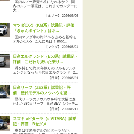
国内ルノー販売の柱になれるか？ 国
内のルノー販売は、これまでカングーに
大...
【ルノー】 2026/06/06
マツダCX-5（KM系）試乗記・評価
「きゅんポイント」はネ...
国内マツダ車の約25％を占める基幹モ
デルがCX-5 こんにちは！ moc...
【マツダ】 2026/06/01
日産エルグランド（E53系）試乗記・
評価 こだわり抜いた乗り...
満を持して約16年振りのフルモデルチ
ェンジとなった４代目エルグランド 2...
【日産】 2026/05/24
日産リーフ（ZE2系）試乗記・評
価 歴代モデルのノウハウを凝...
歴代リーフのノウハウを得て大幅に進
化した3代目リーフ 量産BEV（バッテ...
【日産】 2026/05/11
スズキ eビターラ（e VITARA）試乗
記・評価 Bセグメ...
車名は従来モデルのビターラだが、