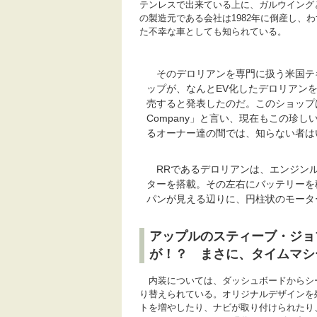
テンレスで出来ている上に、ガルウイング
の製造元である会社は1982年に倒産し、
た不幸な車としても知られている。
そのデロリアンを専門に扱う米国テ
ップが、なんとEV化したデロリアンを
売すると発表したのだ。このショップは「De
Company」と言い、現在もこの珍
るオーナー達の間では、知らない者は
RRであるデロリアンは、エンジンル
ターを搭載。その左右にバッテリーを
パンが見える辺りに、円柱状のモータ
アップルのスティーブ・ジョブ
が！？ まさに、タイムマシ
内装については、ダッシュボードからシ
り替えられている。オリジナルデザインを
トを増やしたり、ナビが取り付けられたり、iP