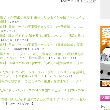
（レポート：
えす・いけだ
）
価 さすが4WDの三菱！ 豪快にリヤタイヤを振りだすような
脱帽！
【レビュー】
ol.6】 日差リーフの実電費チェック！ （一般道編）コツコ
: 日産リーフ】
報・購入ガイド 約20年振りの直6エンジンに、ISGを組み
【ニュース・トピックス】
ol.5】 日差リーフの実電費チェック！ （高速道路編）実電
にあり！
【評論家ブログ : 日産リーフ】
購入ガイド スタイルに走り、装備とスキ無しの完成度を誇
だけしかないことが、唯一の弱点？
【ニュース・トピックス】
l.4】 30歳代クルマ好き女性、初めての電気自動車！ その
・購入ガイド ついに、シリーズハイブリッドシステムを搭載し
、ハイブリッド車戦争へ加速！！
【ニュース・トピックス】
つ運転のしやすさ！ こだわりの「躍度」を雪上でチェック！
購入ガイド ナバラベースのSUV中国でデビュー！ 日本への導
人気
車情報・購入ガイド 遅れてきた大本命！ クリーンディーゼル
！！
【ニュース・トピックス】
ホ