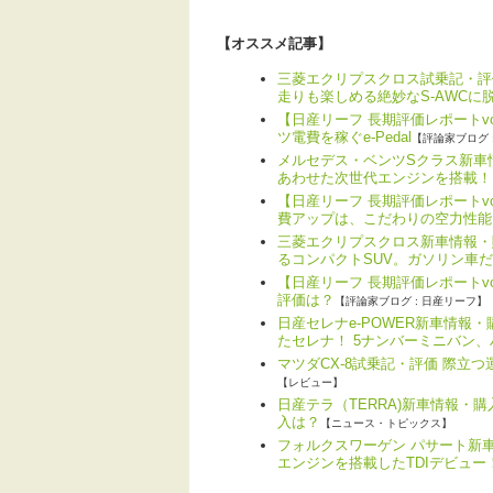
【オススメ記事】
三菱エクリプスクロス試乗記・評
走りも楽しめる絶妙なS-AWCに
【日産リーフ 長期評価レポートv
ツ電費を稼ぐe-Pedal
【評論家ブログ 
メルセデス・ベンツSクラス新車情
あわせた次世代エンジンを搭載！
【日産リーフ 長期評価レポートv
費アップは、こだわりの空力性能
三菱エクリプスクロス新車情報・
るコンパクトSUV。ガソリン車
【日産リーフ 長期評価レポートvo
評価は？
【評論家ブログ : 日産リーフ】
日産セレナe-POWER新車情報
たセレナ！ 5ナンバーミニバン
マツダCX-8試乗記・評価 際立
【レビュー】
日産テラ（TERRA)新車情報・
入は？
【ニュース・トピックス】
フォルクスワーゲン パサート新
エンジンを搭載したTDIデビュー