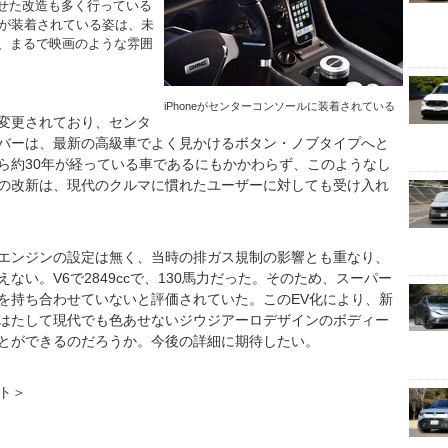
せた改造も多く行っている
neが装着されている姿は、未
た、まるで映画のような雰囲
iPhoneがセンターコンソールに装着されている
変更されており、センタ
バーは、最新の高級車でよく見かけるボタン・ノブタイプへと
ら約30年が経っている車であるにもかかわらず、このようなし
の改新は、現代のクルマに慣れたユーザーに対しても受け入れ
エンジンの設定は無く、当時の排ガス規制の影響とも重なり、
い。V6で2849ccで、130馬力だった。そのため、スーパー
を持ち合わせていないと評価されていた。このEV化により、新
はたして現代でも色あせないジウジアーロデザインのボディー
とができるのだろうか。今後の詳細に期待したい。
イト＞