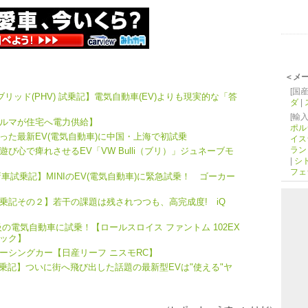
＜メ
[国産
リッド(PHV) 試乗記】電気自動車(EV)よりも現実的な「答
ダ
|
[輸入
ルマが住宅へ電力供給】
ポル
った最新EV(電気自動車)に中国・上海で初試乗
イス
ラン
び心で痺れさせるEV「VW Bulli（ブリ）」ジュネーブモ
|
シ
フェ
 新車試乗記】MINIのEV(電気自動車)に緊急試乗！ ゴーカー
V試乗記その２】若干の課題は残されつつも、高完成度! iQ
の電気自動車に試乗！【ロールスロイス ファントム 102EX
ック】
ーシングカー【日産リーフ ニスモRC】
試乗記】ついに街へ飛び出した話題の最新型EVは"使える"ヤ