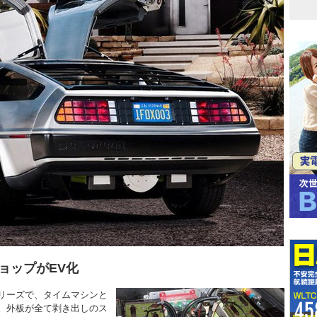
ョップがEV化
リーズで、タイムマシンと
。外板が全て剥き出しのス