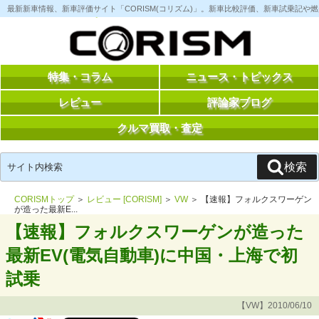
コ
最新新車情報、新車評価サイト「CORISM(コリズム)」。新車比較評価、新車試乗記
ン
テ
ン
ツ
へ
ス
特集・コラム
ニュース・トピックス
キ
ッ
レビュー
評論家ブログ
プ
クルマ買取・査定
検
検索
索:
CORISMトップ
＞
レビュー [CORISM]
＞
VW
＞ 【速報】フォルクスワーゲン
が造った最新E...
【速報】フォルクスワーゲンが造った
最新EV(電気自動車)に中国・上海で初
試乗
【VW】2010/06/10