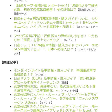
トピックス】
【日産リーフ 長期評価レポートvol.4】 30歳代クルマ好き
女性、初めての電気自動車！ その評価は？
【評論家ブログ :
日産リーフ】
日産セレナe-POWER新車情報・購入ガイド ついに、シリ
ーズハイブリッドシステムを搭載したセレナ！ 5ナンバー
ミニバン、ハイブリッド車戦争へ加速！！
【ニュース・トピッ
クス】
マツダCX-8試乗記・評価 際立つ運転のしやすさ！ こだわ
りの「躍度」を雪上でチェック！
【レビュー】
日産テラ（TERRA)新車情報・購入ガイド ナバラベースの
SUV中国でデビュー！ 日本への導入は？
【ニュース・トピッ
クス】
【関連記事】
ホンダ インサイト新車情報・購入ガイド 中国生産車で
価格勝負！？
【ホンダ】
日産サクラ（B6系）新車情報・購入ガイド 買い得感を
アピールするマイナーチェンジ
【日産】
2026年箱根駅伝、先導車など、陰の立役者といえるトヨ
タ運営車両が「全車電動化」へ
【イベント情報】
2025-2026インポート・カー・オブ・ザ・イヤー＆デザイ
ン・カー・オブ・ザ・イヤー、ダブル受賞「フォルクスワ
ーゲンID.Buzz」
【イベント】
2025-2026 テクノロジー・カー・オブ・ザ・イヤー モー
タースポーツ由来のハイブリッドシステム「T-Hybrid」で