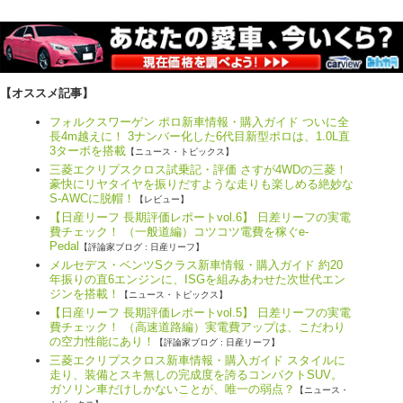
【オススメ記事】
フォルクスワーゲン ポロ新車情報・購入ガイド ついに全
長4m越えに！ 3ナンバー化した6代目新型ポロは、1.0L直
3ターボを搭載
【ニュース・トピックス】
三菱エクリプスクロス試乗記・評価 さすが4WDの三菱！
豪快にリヤタイヤを振りだすような走りも楽しめる絶妙な
S-AWCに脱帽！
【レビュー】
【日産リーフ 長期評価レポートvol.6】 日差リーフの実電
費チェック！ （一般道編）コツコツ電費を稼ぐe-
Pedal
【評論家ブログ : 日産リーフ】
メルセデス・ベンツSクラス新車情報・購入ガイド 約20
年振りの直6エンジンに、ISGを組みあわせた次世代エン
ジンを搭載！
【ニュース・トピックス】
【日産リーフ 長期評価レポートvol.5】 日差リーフの実電
費チェック！ （高速道路編）実電費アップは、こだわり
の空力性能にあり！
【評論家ブログ : 日産リーフ】
三菱エクリプスクロス新車情報・購入ガイド スタイルに
走り、装備とスキ無しの完成度を誇るコンパクトSUV。
ガソリン車だけしかないことが、唯一の弱点？
【ニュース・