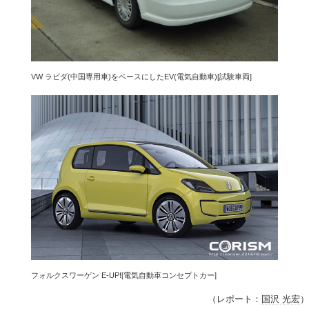
VW ラビダ(中国専用車)をベースにしたEV(電気自動車)[試験車両]
フォルクスワーゲン E-UP![電気自動車コンセプトカー]
（レポート：
国沢 光宏
）