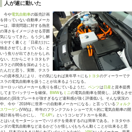
人が遂に動いた
今や
電気自動車
の販売計画
を持っていない自動車メーカ
ーは、環境問題に対する熱意
の薄さをイメージさせる雰囲
気になってきた。もう少し解
りやすく書くと「日産だけに
独走させてしまっている」と
いう焦りが出てきたかもしれ
ない。だからこそトヨタもテ
スラとの関係を深めようとし
たんだと思う。実際、テスラ
への資本投入により、その気になれば来年早々にも
トヨタ
のディーラーでテ
スラの電気自動車を扱うことが出来るようになる。
ヨーロッパのメーカーも焦りを感じているようだ。
ベンツ
は
日産
と資本提携
してまでバッテリーを確保。
BMW
も
ミニ
の電気自動車を開発し、試乗もさせ
始めた(回生ブレーキが強すぎるなど違和感が強く評価低い)。そんな状況の
中、今や「2018年に世界一の自動車メーカーになる」と言っている
フォルク
スワーゲン
(VW)は、昨年のフランクフルトショーで大々的に電気自動車の開
発計画を明らかにし、『
E-UP!
』というコンセプトカーを発表。
とはいえモーターショーでハリボテを発表するのは簡単である。トヨタやホ
ンダの電気自動車など走るかどうか怪しい(もちろん動くことが出来ると思
う)。日本ではあまり知られていないことながら、
VW
というメーカー、世界