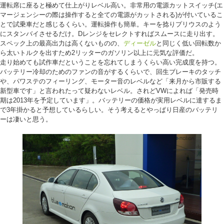
運転席に座ると極めて仕上がりレベル高い。非常用の電源カットスイッチ(エ
マージェンシーの際は操作すると全ての電源がカットされる)が付いているこ
とで試乗車だと感じるくらい。運転操作も簡単。キーを捻りプリウスのよう
にスタンバイさせるだけ。Dレンジをセレクトすればスムースに走り出す。
スペック上の最高出力は高くないものの、
ディーゼル
と同じく低い回転数か
ら太いトルクを出すため2リッターのガソリン以上に元気な評価だ。
走り始めても試作車だということを忘れてしまうくらい高い完成度を持つ。
バッテリー冷却のためのファンの音がするくらいで、回生ブレーキのタッチ
や、パワステのフィーリング、モーター音のレベルなど「来月から市販する
新型車です」と言われたって疑わないレベル。されどVWによれば「発売時
期は2013年を予定しています」。バッテリーの価格が実用レベルに達するま
で3年掛かると予想しているらしい。そう考えるとやっぱり日産のバッテリ
ーは凄いと思う。