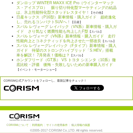
ダンロップ WINTER MAXX ICE Pro（ウインターマック
ス・アイスプロ） 振り切り特化型マーケティングの結晶
は、氷上性能特化型スタッドレスタイヤ！
【その他】
日産キックス（P16型）新車情報・購入ガイド 超絶進化
し、売れるコンパクトSUVへ！
【日産】
スバル レヴォーグ レイバック（VN系）新車情報・購入ガ
イド さり気なく燃費性能も向上したF型
【スバル】
スバル レヴォーグ（VN系）新車情報・購入ガイド 走行
性能向上とコネクティッドを向上させた一部改良
【スバル】
スバル レヴォーグレイバック（Fタイプ）新車情報・購入
ガイド 待望のストロングハイブリッド「S:HEV」搭載
車を解説！ 7月発表！価格は？
【スバル】
ホンダフリード（GT系） VS トヨタ シエンタ（10系）徹
底比較・評価 後悔・失敗しないための新車購入ガイド
【イベント・モーターショー】
CORISM公式アカウントをフォローし、最新記事をチェック！
CORISMについて
|
利用規約
|
サイトの使用条件
|
個人情報の保護
©2005-2017 CORISM Co.,LTD. All rights reserved.