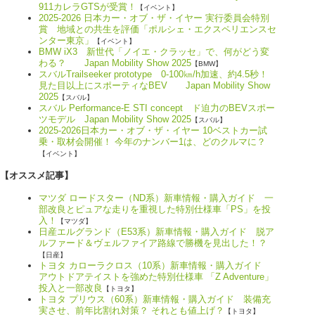
911カレラGTSが受賞！
【イベント】
2025-2026 日本カー・オブ・ザ・イヤー 実行委員会特別
賞 地域との共生を評価「ポルシェ・エクスペリエンスセ
ンター東京」
【イベント】
BMW iX3 新世代「ノイエ・クラッセ」で、何がどう変
わる？ Japan Mobility Show 2025
【BMW】
スバルTrailseeker prototype 0-100㎞/h加速、約4.5秒！
見た目以上にスポーティなBEV Japan Mobility Show
2025
【スバル】
スバル Performance-E STI concept ド迫力のBEVスポー
ツモデル Japan Mobility Show 2025
【スバル】
2025-2026日本カー・オブ・ザ・イヤー 10ベストカー試
乗・取材会開催！ 今年のナンバー1は、どのクルマに？
【イベント】
【オススメ記事】
マツダ ロードスター（ND系）新車情報・購入ガイド 一
部改良とピュアな走りを重視した特別仕様車「PS」を投
入！
【マツダ】
日産エルグランド（E53系）新車情報・購入ガイド 脱ア
ルファード＆ヴェルファイア路線で勝機を見出した！？
【日産】
トヨタ カローラクロス（10系）新車情報・購入ガイド
アウトドアテイストを強めた特別仕様車 「Z Adventure」
投入と一部改良
【トヨタ】
トヨタ プリウス（60系）新車情報・購入ガイド 装備充
実させ、前年比割れ対策？ それとも値上げ？
【トヨタ】