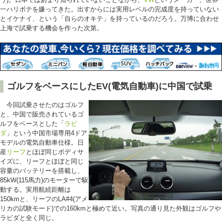
一ハリボテを嫌ってきた。出すからには実用レベルの完成度を持っていない
とイケナイ、という「自らのオキテ」を持っているのだろう。万博に合わせ
上海で試乗する機会を作った次第。
ゴルフをベースにしたEV(電気自動車)に中国で試乗
今回試乗させたのはゴルフ
と、中国で販売されているゴ
ルフをベースとした「
ラビ
ダ
」という中国市場専用4ドア
モデルの電気自動車仕様。日
産
リーフ
とほぼ同じボディサ
イズに、リーフとほぼと同じ
容量のバッテリーを搭載し、
85kW(115馬力)のモーターで駆
動する。実用航続距離は
150kmと、リーフのLA#4(アメ
リカの試験モード)での160kmと極めて近い。写真の通り見た外観はゴルフや
ラビダと全く同じ。