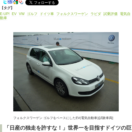
【タグ】
E-UP!
EV
VW
ゴルフ
ドイツ車
フォルクスワーゲン
ラビダ
試乗評価
電気自
動車
フォルクスワーゲン ゴルフをベースにしたEV(電気自動車)[試験車両]
「日産の独走を許すな！」世界一を目指すドイツの巨