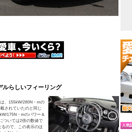
デルらしいフィーリング
、155kW/280N・mの
搭載されていたのと同じ
W/175N・mのパワー＆
については2倍の数値で
人気
sになるので、この表示のほ