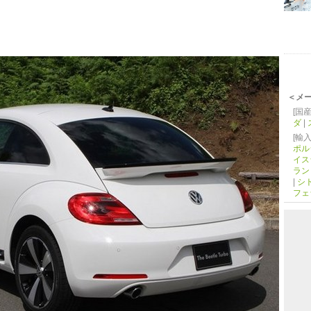
＜メ
[国産
ダ
|
[輸入
ポル
イス
ラン
|
シ
フェ