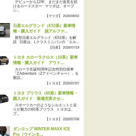
デビューから12年、まだまだ改良を続
けるロードスター マツダは、オープ
ン...
【マツダ】 2026/08/02
日産エルグランド（E53系）新車情
報・購入ガイド 脱アルファ...
新型日産エルグランド（E53系）を解
説 日産は、Lクラスミニバンの「エル...
【日産】 2026/07/19
トヨタ カローラクロス（10系）新車
情報・購入ガイド アウト...
カローラ生誕60周年記念特別仕様車
「Z Adventure（Zアドベンチャー）」を
新設...
【トヨタ】 2026/07/07
トヨタ プリウス（60系）新車情報・
購入ガイド 装備充実させ...
スポーツカーのようなシルエットと走
りが魅力の60系プリウス トヨタは、
プ...
【トヨタ】 2026/07/06
ダンロップ WINTER MAXX ICE
Pro（ウインタ...