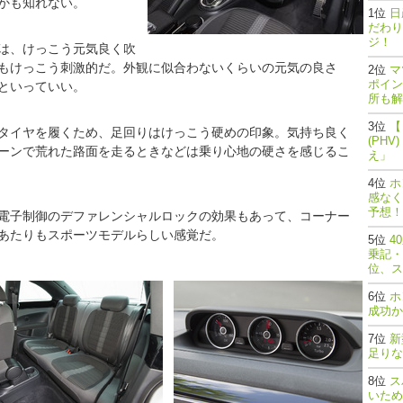
かも知れない。
日
だわり
ジ！
は、けっこう元気良く吹
もけっこう刺激的だ。外観に似合わないくらいの元気の良さ
マ
ポイン
といっていい。
所も解
【
タイヤを履くため、足回りはけっこう硬めの印象。気持ち良く
(PH
ーンで荒れた路面を走るときなどは乗り心地の硬さを感じるこ
え」
ホ
感なく
予想！
ぶ電子制御のデファレンシャルロックの効果もあって、コーナー
あたりもスポーツモデルらしい感覚だ。
4
乗記・
位、ス
ホ
成功か
新
足りな
ス
いため