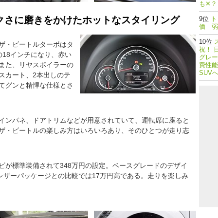
も✕？
クさに磨きをかけたホットなスタイリング
ト
価 弱
ザ・ビートルターボはタ
祝！ 
18インチになり、赤い
グレー
また、リヤスポイラーの
費性能
SUV
スカート、2本出しのテ
てグンと精悍な仕様とさ
インパネ、ドアトリムなどが用意されていて、運転席に座ると
ザ・ビートルの楽しみ方はいろいろあり、そのひとつが走り志
ビが標準装備されて348万円の設定。ベースグレードのデザイ
レザーパッケージとの比較では17万円高である。走りを楽しみ