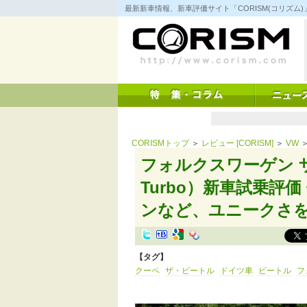
コ
最新新車情報、新車評価サイト「CORISM(コリズ
ン
テ
ン
ツ
へ
ス
キ
ッ
プ
CORISMトップ
＞
レビュー [CORISM]
＞
VW
＞
フォルクスワーゲン ザ・
Turbo）新車試乗評
ンなど、ユニークさ
【タグ】
クーペ
ザ・ビートル
ドイツ車
ビートル
フ