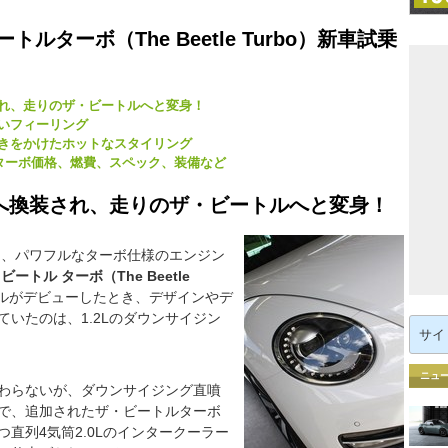
ルターボ（The Beetle Turbo）新車試乗
れ、走りのザ・ビートルへと変身！
いフィーリング
きをかけたホットなスタイリング
 ターボ価格、燃費、スペック、装備など
へ換装され、走りのザ・ビートルへと変身！
に、パワフルなターボ仕様のエンジン
トル ターボ（The Beetle
ルがデビューしたとき、デザインやデ
いたのは、1.2Lのダウンサイジン
検
索:
ニュ
わらないが、ダウンサイジング直噴
で、追加されたザ・ビートルターボ
直列4気筒2.0Lのインタークーラー