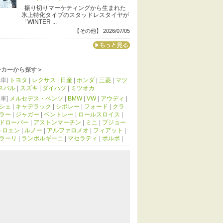
振り切りマーケティングから生まれた
氷上特化タイプのスタッドレスタイヤが
「WINTER ...
【その他】 2026/07/05
ーカーから探す＞
車]
トヨタ
|
レクサス
|
日産
|
ホンダ
|
三菱
|
マツ
スバル
|
スズキ
|
ダイハツ
|
ミツオカ
車]
メルセデス・ベンツ
|
BMW
|
VW
|
アウディ
|
シェ
|
キャデラック
|
シボレー
|
フォード
|
クラ
ラー
|
ジャガー
|
ベントレー
|
ロールスロイス
|
ドローバー
|
アストンマーチン
|
ミニ
|
プジョー
トロエン
|
ルノー
|
アルファロメオ
|
フィアット
|
ラーリ
|
ランボルギーニ
|
マセラティ
|
ボルボ
|