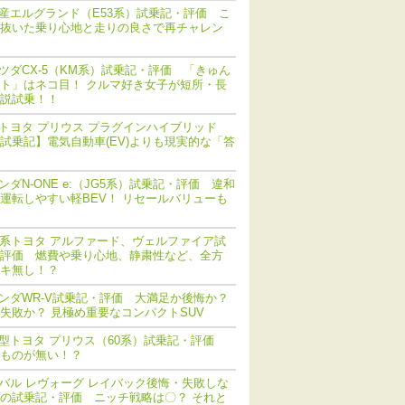
産エルグランド（E53系）試乗記・評価 こ
抜いた乗り心地と走りの良さで再チャレン
ツダCX-5（KM系）試乗記・評価 「きゅん
ト」はネコ目！ クルマ好き女子が短所・長
説試乗！！
トヨタ プリウス プラグインハイブリッド
V) 試乗記】電気自動車(EV)よりも現実的な「答
ンダN-ONE e:（JG5系）試乗記・評価 違和
運転しやすい軽BEV！ リセールバリューも
0系トヨタ アルファード、ヴェルファイア試
評価 燃費や乗り心地、静粛性など、全方
キ無し！？
ンダWR-V試乗記・評価 大満足か後悔か？
失敗か？ 見極め重要なコンパクトSUV
型トヨタ プリウス（60系）試乗記・評価
ものが無い！？
バル レヴォーグ レイバック後悔・失敗しな
の試乗記・評価 ニッチ戦略は〇？ それと