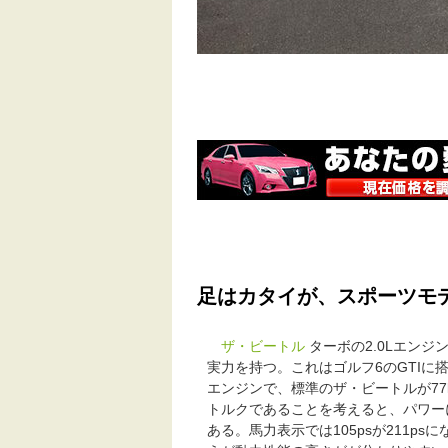
足はカタイが、スポーツモ
ザ・ビートル
ターボの2.0Lエンジンは
実力を持つ。これはゴルフ6のGTIに
エンジンで、標準のザ・ビートルが77k
トルクであることを考えると、パワー
ある。馬力表示では105psが211p